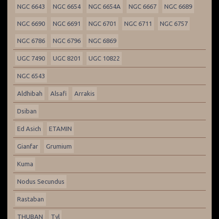
NGC 6643
NGC 6654
NGC 6654A
NGC 6667
NGC 6689
NGC 6690
NGC 6691
NGC 6701
NGC 6711
NGC 6757
NGC 6786
NGC 6796
NGC 6869
UGC 7490
UGC 8201
UGC 10822
NGC 6543
Aldhibah
Alsafi
Arrakis
Dsiban
Ed Asich
ETAMIN
Gianfar
Grumium
Kuma
Nodus Secundus
Rastaban
THUBAN
Tyl