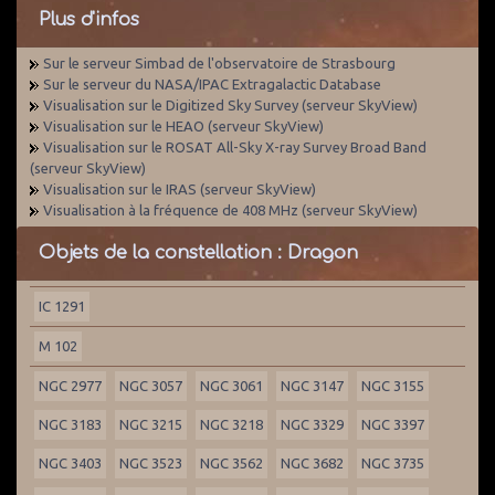
Plus d'infos
Sur le serveur Simbad de l'observatoire de Strasbourg
Sur le serveur du NASA/IPAC Extragalactic Database
Visualisation sur le Digitized Sky Survey (serveur SkyView)
Visualisation sur le HEAO (serveur SkyView)
Visualisation sur le ROSAT All-Sky X-ray Survey Broad Band
(serveur SkyView)
Visualisation sur le IRAS (serveur SkyView)
Visualisation à la fréquence de 408 MHz (serveur SkyView)
Objets de la constellation : Dragon
IC 1291
M 102
NGC 2977
NGC 3057
NGC 3061
NGC 3147
NGC 3155
NGC 3183
NGC 3215
NGC 3218
NGC 3329
NGC 3397
NGC 3403
NGC 3523
NGC 3562
NGC 3682
NGC 3735