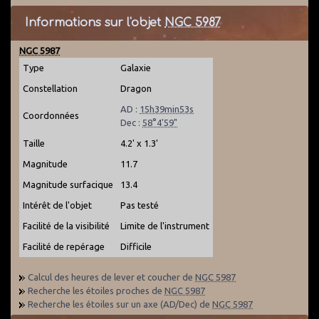
Informations sur l'objet
NGC 5987
NGC 5987
Type
Galaxie
Constellation
Dragon
AD :
15h39min53s
Coordonnées
Dec :
58°4'59"
Taille
4.2' x 1.3'
Magnitude
11.7
Magnitude surfacique
13.4
Intérêt de l'objet
Pas testé
Facilité de la visibilité
Limite de l'instrument
Facilité de repérage
Difficile
Calcul des heures de lever et coucher de
NGC 5987
Recherche les étoiles proches de
NGC 5987
Recherche les étoiles sur un axe (AD/Dec) de
NGC 5987