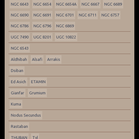
NGC 6643
NGC 6654
NGC 6654A
NGC 6667
NGC 6689
NGC 6690
NGC 6691
NGC 6701
NGC 6711
NGC 6757
NGC 6786
NGC 6796
NGC 6869
UGC 7490
UGC 8201
UGC 10822
NGC 6543
Aldhibah
Alsafi
Arrakis
Dsiban
Ed Asich
ETAMIN
Gianfar
Grumium
Kuma
Nodus Secundus
Rastaban
THUBAN
Tyl