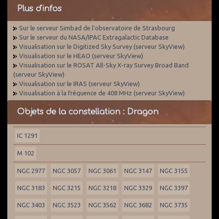
Plus d'infos
Sur le serveur Simbad de l'observatoire de Strasbourg
Sur le serveur du NASA/IPAC Extragalactic Database
Visualisation sur le Digitized Sky Survey (serveur SkyView)
Visualisation sur le HEAO (serveur SkyView)
Visualisation sur le ROSAT All-Sky X-ray Survey Broad Band
(serveur SkyView)
Visualisation sur le IRAS (serveur SkyView)
Visualisation à la fréquence de 408 MHz (serveur SkyView)
Objets de la constellation : Dragon
IC 1291
M 102
NGC 2977
NGC 3057
NGC 3061
NGC 3147
NGC 3155
NGC 3183
NGC 3215
NGC 3218
NGC 3329
NGC 3397
NGC 3403
NGC 3523
NGC 3562
NGC 3682
NGC 3735