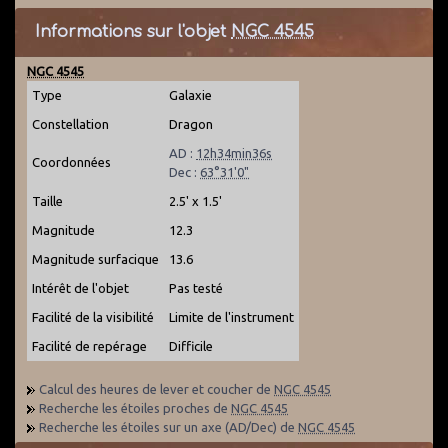
Informations sur l'objet
NGC 4545
NGC 4545
Type
Galaxie
Constellation
Dragon
AD :
12h34min36s
Coordonnées
Dec :
63°31'0"
Taille
2.5' x 1.5'
Magnitude
12.3
Magnitude surfacique
13.6
Intérêt de l'objet
Pas testé
Facilité de la visibilité
Limite de l'instrument
Facilité de repérage
Difficile
Calcul des heures de lever et coucher de
NGC 4545
Recherche les étoiles proches de
NGC 4545
Recherche les étoiles sur un axe (AD/Dec) de
NGC 4545