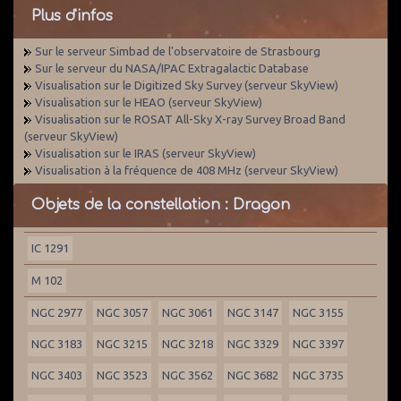
Plus d'infos
Sur le serveur Simbad de l'observatoire de Strasbourg
Sur le serveur du NASA/IPAC Extragalactic Database
Visualisation sur le Digitized Sky Survey (serveur SkyView)
Visualisation sur le HEAO (serveur SkyView)
Visualisation sur le ROSAT All-Sky X-ray Survey Broad Band
(serveur SkyView)
Visualisation sur le IRAS (serveur SkyView)
Visualisation à la fréquence de 408 MHz (serveur SkyView)
Objets de la constellation : Dragon
IC 1291
M 102
NGC 2977
NGC 3057
NGC 3061
NGC 3147
NGC 3155
NGC 3183
NGC 3215
NGC 3218
NGC 3329
NGC 3397
NGC 3403
NGC 3523
NGC 3562
NGC 3682
NGC 3735