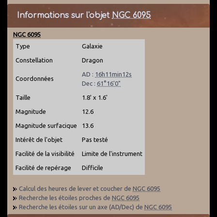
Informations sur l'objet
NGC 6095
NGC 6095
Type
Galaxie
Constellation
Dragon
AD :
16h11min12s
Coordonnées
Dec :
61°16'0"
Taille
1.8' x 1.6'
Magnitude
12.6
Magnitude surfacique
13.6
Intérêt de l'objet
Pas testé
Facilité de la visibilité
Limite de l'instrument
Facilité de repérage
Difficile
Calcul des heures de lever et coucher de
NGC 6095
Recherche les étoiles proches de
NGC 6095
Recherche les étoiles sur un axe (AD/Dec) de
NGC 6095