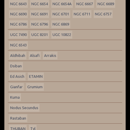
NGC 6643
NGC 6654
NGC 6654A
NGC 6667
NGC 6689
NGC 6690
NGC 6691
NGC 6701
NGC 6711
NGC 6757
NGC 6786
NGC 6796
NGC 6869
UGC 7490
UGC 8201
UGC 10822
NGC 6543
Aldhibah
Alsafi
Arrakis
Dsiban
Ed Asich
ETAMIN
Gianfar
Grumium
Kuma
Nodus Secundus
Rastaban
THUBAN
Tyl