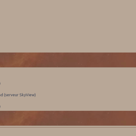
)
nd (serveur SkyView)
)