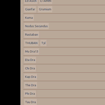
Ed Asich
ETAMIN
Gianfar
Grumium
Kuma
Nodus Secundus
Rastaban
THUBAN
Tyl
Mu Dra13
Eta Dra
Chi Dra
Kap Dra
The Dra
Phi Dra
Tau Dra