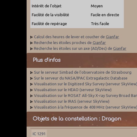
Intérêt de l'objet
Moyen
Facilité de la visibilité
Facile en directe
Facilité de repérage
Très facile
Calcul des heures de lever et coucher de
Gianfar
Recherche les étoiles proches de
Gianfar
Recherche les étoiles sur un axe (AD/Dec) de
Gianfar
Plus d'infos
Sur le serveur Simbad de l'observatoire de Strasbourg
Sur le serveur du NASA/IPAC Extragalactic Database
Visualisation sur le Digitized Sky Survey (serveur SkyView
Visualisation sur le HEAO (serveur SkyView)
Visualisation sur le ROSAT All-Sky X-ray Survey Broad Ba
Visualisation sur le IRAS (serveur SkyView)
Visualisation à la fréquence de 408 MHz (serveur SkyView
Objets de la constellation : Dragon
IC 1291