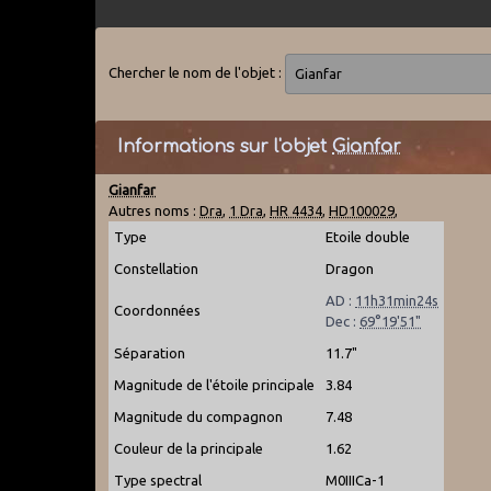
Chercher le nom de l'objet :
Informations sur l'objet
Gianfar
Gianfar
Autres noms :
Dra
,
1 Dra
,
HR 4434
,
HD100029
,
Type
Etoile double
Constellation
Dragon
AD :
11h31min24s
Coordonnées
Dec :
69°19'51"
Séparation
11.7"
Magnitude de l'étoile principale
3.84
Magnitude du compagnon
7.48
Couleur de la principale
1.62
Type spectral
M0IIICa-1