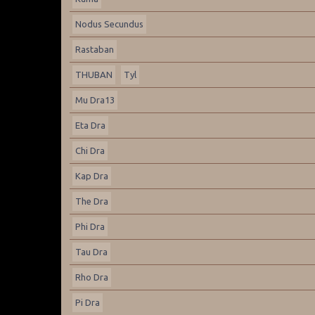
Nodus Secundus
Rastaban
THUBAN
Tyl
Mu Dra13
Eta Dra
Chi Dra
Kap Dra
The Dra
Phi Dra
Tau Dra
Rho Dra
Pi Dra