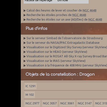
Calcul des heures de lever et coucher de
NGC 4648
Recherche les étoiles proches de
NGC 4648
Recherche les étoiles sur un axe (AD/Dec) de
NGC 4648
Plus d'infos
Sur le serveur Simbad de l'observatoire de Strasbourg
Sur le serveur du NASA/IPAC Extragalactic Database
Visualisation sur le Digitized Sky Survey (serveur SkyView
Visualisation sur le HEAO (serveur SkyView)
Visualisation sur le ROSAT All-Sky X-ray Survey Broad Ba
Visualisation sur le IRAS (serveur SkyView)
Visualisation à la fréquence de 408 MHz (serveur SkyView
Objets de la constellation : Dragon
IC 1291
M 102
NGC 2977
NGC 3057
NGC 3061
NGC 3147
NGC 31