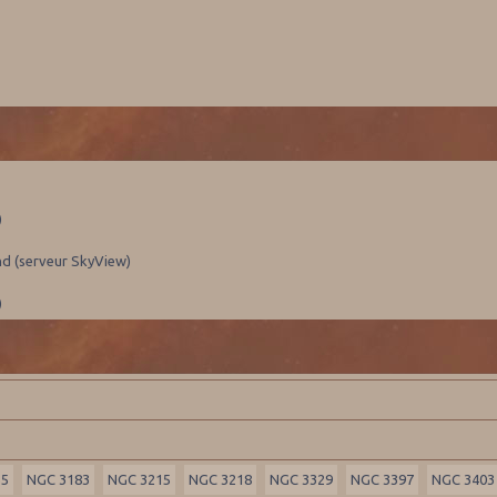
)
nd (serveur SkyView)
)
55
NGC 3183
NGC 3215
NGC 3218
NGC 3329
NGC 3397
NGC 3403