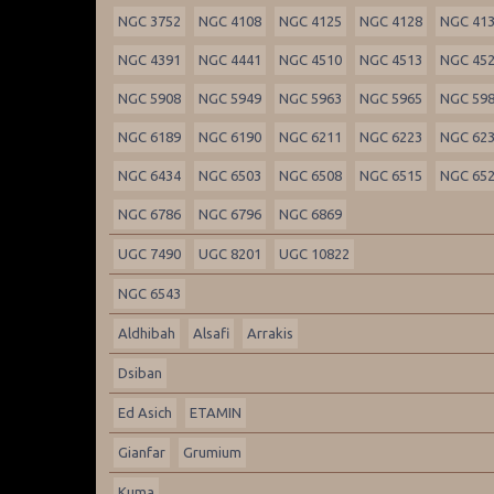
NGC 3752
NGC 4108
NGC 4125
NGC 4128
NGC 41
NGC 4391
NGC 4441
NGC 4510
NGC 4513
NGC 45
NGC 5908
NGC 5949
NGC 5963
NGC 5965
NGC 59
NGC 6189
NGC 6190
NGC 6211
NGC 6223
NGC 62
NGC 6434
NGC 6503
NGC 6508
NGC 6515
NGC 65
NGC 6786
NGC 6796
NGC 6869
UGC 7490
UGC 8201
UGC 10822
NGC 6543
Aldhibah
Alsafi
Arrakis
Dsiban
Ed Asich
ETAMIN
Gianfar
Grumium
Kuma