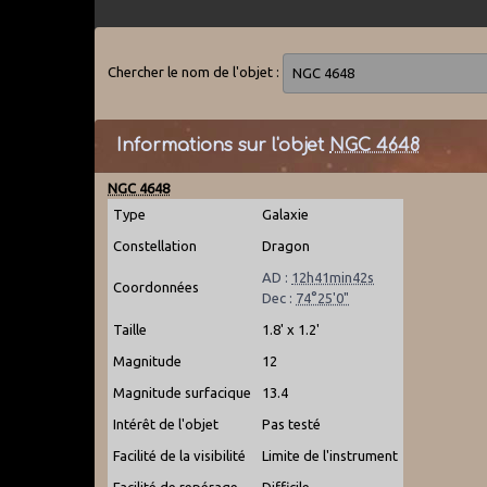
Chercher le nom de l'objet :
Informations sur l'objet
NGC 4648
NGC 4648
Type
Galaxie
Constellation
Dragon
AD :
12h41min42s
Coordonnées
Dec :
74°25'0"
Taille
1.8' x 1.2'
Magnitude
12
Magnitude surfacique
13.4
Intérêt de l'objet
Pas testé
Facilité de la visibilité
Limite de l'instrument
Facilité de repérage
Difficile