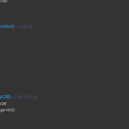
cript
ouleur) :
c'est là
OIII) :
c'est là-bas
OIII
mage HOO