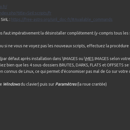
o.fr/
ndex.php?title=Siril:scripts/fr
SiriL :
https://free-astro.org/siril_doc-fr/#Available_commands
vous faut impérativement la désinstaller complètement (y-compris tous les
ou si ne vous ne voyez pas les nouveaux scripts, effectuez la procédure d
L (par défaut après installation dans \IMAGES ou \
MES
IMAGES selon votre 
ez bien que les 4 sous-dossiers BRUTES, DARKS, FLATS et OFFSETS se 
bien connus de Linux, ce qui permet d'économiser pas mal de Go sur votre 
he
Windows
du clavier) puis sur
Paramètres
(la roue crantée)