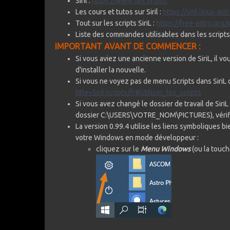
Siril :
https://www.siril.org/fr/
Les cours et tutos sur Siril :
https://siril.linux-astr
Tout sur les scripts SiriL
:
https://free-astro.org/i
Liste des commandes utilisables dans les scripts 
IMPORTANT AVANT DE COMMENCER :
Si vous aviez une ancienne version de SiriL, il 
d'installer la nouvelle.
Si vous ne voyez pas de menu Scripts dans SiriL 
title=Siril:scripts/fr#Utiliser_les_scripts
Si vous avez changé le dossier de travail de Siri
dossier C:\USERS\VOTRE_NOM\PICTURES), vérifi
La version 0.99.4 utilise les liens symboliques 
votre Windows en mode développeur
:
cliquez sur le
Menu Windows
(ou la touc