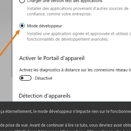
 ça éternellement, le mode développeur n'impacte rien sur le fonctio
e prise de vue. Avant de continuer à lire ce tuto, vous devriez avoir obte