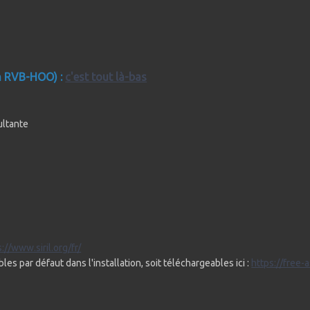
on RVB-HOO) :
c'est tout là-bas
ultante
://www.siril.org/fr/
les par défaut dans l'installation, soit téléchargeables ici :
https://free-