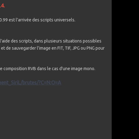
.4.
.99 est l'arrivée des scripts universels.
l'aide des scripts, dans plusieurs situations possibles
) et de sauvegarder l'image en FIT, TIF, JPG ou PNG pour
une composition RVB dans le cas d'une image mono.
ment_SiriL/brutes/?C=N;O=A