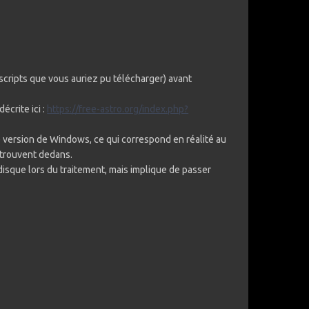
 scripts que vous auriez pu télécharger) avant
écrite ici :
https://free-astro.org/index.php?
version de Windows, ce qui correspond en réalité au
trouvent dedans.
disque lors du traitement, mais implique de passer