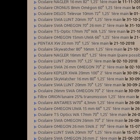
Oculaire NAGLER 16 mm 82° 1,25' 1ère main
le 11-11-20
Oculaire CRONUS 8mm Omégon 60° 1,25 1ère main
le 0
Oculaire DELOS Televue 10mm 72° 1,25' 1ère main
le 01
Oculaire SWA LUNT 20mm 70° 1,25' 1ère main
le 31-10-
Oculaire SWA OMEGON 70° 26 mm 2' 1ère main
le 31-1
Oculaire TS-Optic 17mm 70° WA 1,25' 1ère main
le 21-1
Oculaire OMEGON 15mm UWA 66° 1,25' 1ère main
le 21
PENTAX XW 20 mm 70° 1,25' 1ère main
le 21-10-2018
Oculaire Skywatcher 80° 16mm 1,25' 1ère main
le 21-10
Oculaire NAGLER 16mm 82° 1,25' 1ère main (paire possib
Oculaire LUNT 20mm 70° 1,25' 1ère main
le 02-10-2018
Oculaire SWA 26 mm OMEGON 70° 2' 1ère main
le 02-1
Oculaire KEPLER XWA 20mm 100° 2' 1ère main
le 30-09-
Oculaire SkyWatcher 16 mm 80° 1,25' 1ère main
le 30-09
Oculaire SWA LUNT 20mm 70° 1,25' 1ère main
le 30-09-
Oculaire 26mm SWA OMEGON 70° 2' 1ère main
le 30-09
Filtre ORION lunaire 25% transmission 1,25' 1ère main
le
Oculaire ANTARES W70° 4,3mm 1,25' 1ère main
le 26-08
Oculaire OMEGON UWA 15 mm 66° 1,25' 1ère main
le 26
Oculaire TS Optics WA 17mm 70° 1,25' 1ère main
le 26-
Oculaire SWA OMEGON 26mm 70° 2' 1ére main
le 26-08
Oculaire OMEGON 26 mm SWA 2' 70° 1ère main
le 15-0
Oculaire LUNT SWA 20mm 70° 1,25' 1ère main
le 15-07-
Oculaire SWA OMEGON 26 mm 2' 1ère main
le 25-06-20