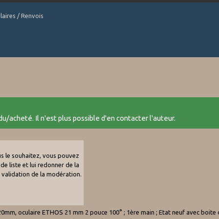
laires / Renvois
u/acheté. Il n'est plus possible d'en contacter l'auteur.
ous le souhaitez, vous pouvez
de liste et lui redonner de la
e validation de la modération.
mm, oculaire ETHOS 21 mm 2 pouce 100° ; 1ère main ; Etat neuf avec boite d’