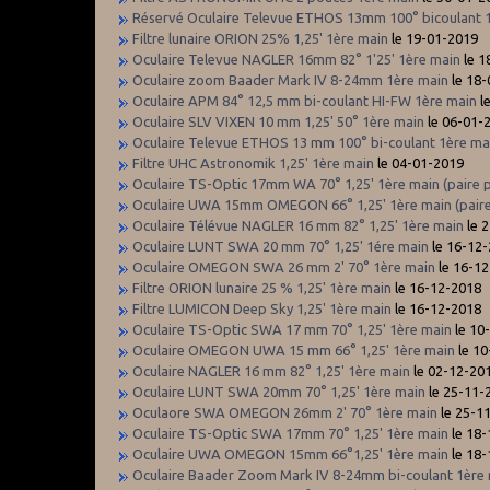
Réservé Oculaire Televue ETHOS 13mm 100° bicoulant 
Filtre lunaire ORION 25% 1,25' 1ère main
le 19-01-2019
Oculaire Televue NAGLER 16mm 82° 1'25' 1ère main
le 1
Oculaire zoom Baader Mark IV 8-24mm 1ère main
le 18
Oculaire APM 84° 12,5 mm bi-coulant HI-FW 1ère main
l
Oculaire SLV VIXEN 10 mm 1,25' 50° 1ère main
le 06-01-
Oculaire Televue ETHOS 13 mm 100° bi-coulant 1ère ma
Filtre UHC Astronomik 1,25' 1ère main
le 04-01-2019
Oculaire TS-Optic 17mm WA 70° 1,25' 1ère main (paire p
Oculaire UWA 15mm OMEGON 66° 1,25' 1ère main (paire
Oculaire Télévue NAGLER 16 mm 82° 1,25' 1ère main
le 
Oculaire LUNT SWA 20 mm 70° 1,25' 1ére main
le 16-12
Oculaire OMEGON SWA 26 mm 2' 70° 1ère main
le 16-1
Filtre ORION lunaire 25 % 1,25' 1ère main
le 16-12-2018
Filtre LUMICON Deep Sky 1,25' 1ère main
le 16-12-2018
Oculaire TS-Optic SWA 17 mm 70° 1,25' 1ère main
le 10
Oculaire OMEGON UWA 15 mm 66° 1,25' 1ère main
le 10
Oculaire NAGLER 16 mm 82° 1,25' 1ère main
le 02-12-20
Oculaire LUNT SWA 20mm 70° 1,25' 1ère main
le 25-11-
Oculaore SWA OMEGON 26mm 2' 70° 1ère main
le 25-1
Oculaire TS-Optic SWA 17mm 70° 1,25' 1ère main
le 18
Oculaire UWA OMEGON 15mm 66°1,25' 1ère main
le 18
Oculaire Baader Zoom Mark IV 8-24mm bi-coulant 1ère