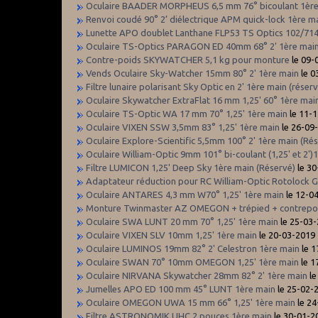
Oculaire BAADER MORPHEUS 6,5 mm 76° bicoulant 1èr
Renvoi coudé 90° 2’ diélectrique APM quick-lock 1ère m
Lunette APO doublet Lanthane FLP53 TS Optics 102/714
Oculaire TS-Optics PARAGON ED 40mm 68° 2' 1ère main
Contre-poids SKYWATCHER 5,1 kg pour monture
le 09-
Vends Oculaire Sky-Watcher 15mm 80° 2' 1ère main
le 0
Filtre lunaire polarisant Sky Optic en 2' 1ère main (réser
Oculaire Skywatcher ExtraFlat 16 mm 1,25' 60° 1ère main
Oculaire TS-Optic WA 17 mm 70° 1,25' 1ère main
le 11-
Oculaire VIXEN SSW 3,5mm 83° 1,25' 1ère main
le 26-09
Oculaire Explore-Scientific 5,5mm 100° 2' 1ère main (Ré
Oculaire William-Optic 9mm 101° bi-coulant (1,25' et 2')
Filtre LUMICON 1,25' Deep Sky 1ère main (Réservé)
le 30
Adaptateur réduction pour RC William-Optic Rotolock Go
Oculaire ANTARES 4,3 mm W70° 1,25' 1ère main
le 12-0
Monture Twinmaster AZ OMEGON + trépied + contrepoi
Oculaire SWA LUNT 20 mm 70° 1,25' 1ère main
le 25-03
Oculaire VIXEN SLV 10mm 1,25' 1ère main
le 20-03-2019
Oculaire LUMINOS 19mm 82° 2' Celestron 1ère main
le 1
Oculaire SWAN 70° 10mm OMEGON 1,25' 1ère main
le 1
Oculaire NIRVANA Skywatcher 28mm 82° 2' 1ère main
le
Jumelles APO ED 100 mm 45° LUNT 1ère main
le 25-02-
Oculaire OMEGON UWA 15 mm 66° 1,25' 1ère main
le 24
Filtre ASTRONOMIK UHC 2 pouces 1ère main
le 30-01-2