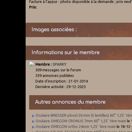
Facture à l’appui - photo disponible à la demande ; prix neuf 9
Prix:
Images associées :
Informations sur le membre
Membre :
SPARKY
309 messages sur le forum
339 annonces publiées
Date d'inscription : 21-01-2014
Dernière activité : 29-12-2023
Autres annonces du membre
Oculaire BRESSER plossl 26 mm (5 lentilles) 60° 1,25' 1è
Oculaire OMEGON CRONUS 7mm 60° 1,25' 1ère main
le 
Oculaire OMEGON ortho 24mm 1,25' 1ère main
le 18-12