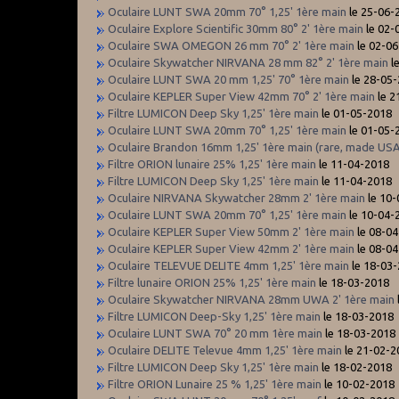
Oculaire LUNT SWA 20mm 70° 1,25' 1ère main
le 25-06-
Oculaire Explore Scientific 30mm 80° 2' 1ère main
le 02-
Oculaire SWA OMEGON 26 mm 70° 2' 1ère main
le 02-0
Oculaire Skywatcher NIRVANA 28 mm 82° 2' 1ère main
l
Oculaire LUNT SWA 20 mm 1,25' 70° 1ère main
le 28-05
Oculaire KEPLER Super View 42mm 70° 2' 1ère main
le 2
Filtre LUMICON Deep Sky 1,25' 1ère main
le 01-05-2018
Oculaire LUNT SWA 20mm 70° 1,25' 1ère main
le 01-05-
Oculaire Brandon 16mm 1,25' 1ère main (rare, made US
Filtre ORION lunaire 25% 1,25' 1ère main
le 11-04-2018
Filtre LUMICON Deep Sky 1,25' 1ère main
le 11-04-2018
Oculaire NIRVANA Skywatcher 28mm 2' 1ère main
le 10
Oculaire LUNT SWA 20mm 70° 1,25' 1ère main
le 10-04-
Oculaire KEPLER Super View 50mm 2' 1ère main
le 08-0
Oculaire KEPLER Super View 42mm 2' 1ère main
le 08-0
Oculaire TELEVUE DELITE 4mm 1,25' 1ère main
le 18-03
Filtre lunaire ORION 25% 1,25' 1ère main
le 18-03-2018
Oculaire Skywatcher NIRVANA 28mm UWA 2' 1ère main
Filtre LUMICON Deep-Sky 1,25' 1ère main
le 18-03-2018
Oculaire LUNT SWA 70° 20 mm 1ère main
le 18-03-2018
Oculaire DELITE Televue 4mm 1,25' 1ère main
le 21-02-2
Filtre LUMICON Deep Sky 1,25' 1ère main
le 18-02-2018
Filtre ORION Lunaire 25 % 1,25' 1ère main
le 10-02-2018