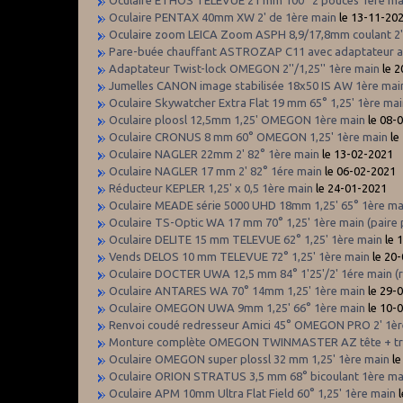
Oculaire ETHOS TELEVUE 21 mm 100° 2 pouces 1ére ma
Oculaire PENTAX 40mm XW 2' de 1ère main
le 13-11-20
Oculaire zoom LEICA Zoom ASPH 8,9/17,8mm coulant 2'
Pare-buée chauffant ASTROZAP C11 avec adaptateur al
Adaptateur Twist-lock OMEGON 2''/1,25'' 1ère main
le 2
Jumelles CANON image stabilisée 18x50 IS AW 1ère mai
Oculaire Skywatcher Extra Flat 19 mm 65° 1,25' 1ère ma
Oculaire ploosl 12,5mm 1,25' OMEGON 1ère main
le 08-
Oculaire CRONUS 8 mm 60° OMEGON 1,25' 1ère main
le
Oculaire NAGLER 22mm 2' 82° 1ère main
le 13-02-2021
Oculaire NAGLER 17 mm 2' 82° 1ére main
le 06-02-2021
Réducteur KEPLER 1,25' x 0,5 1ère main
le 24-01-2021
Oculaire MEADE série 5000 UHD 18mm 1,25' 65° 1ère mai
Oculaire TS-Optic WA 17 mm 70° 1,25' 1ère main (paire 
Oculaire DELITE 15 mm TELEVUE 62° 1,25' 1ère main
le 
Vends DELOS 10 mm TELEVUE 72° 1,25' 1ère main
le 20
Oculaire DOCTER UWA 12,5 mm 84° 1'25'/2' 1ére main (
Oculaire ANTARES WA 70° 14mm 1,25' 1ère main
le 29-
Oculaire OMEGON UWA 9mm 1,25' 66° 1ère main
le 10-
Renvoi coudé redresseur Amici 45° OMEGON PRO 2' 1èr
Monture complète OMEGON TWINMASTER AZ tête + tré
Oculaire OMEGON super plossl 32 mm 1,25' 1ère main
le
Oculaire ORION STRATUS 3,5 mm 68° bicoulant 1ère m
Oculaire APM 10mm Ultra Flat Field 60° 1,25' 1ère main
l