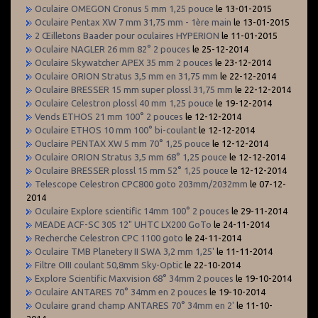
Oculaire OMEGON Cronus 5 mm 1,25 pouce
le 13-01-2015
Oculaire Pentax XW 7 mm 31,75 mm - 1ère main
le 13-01-2015
2 Œilletons Baader pour oculaires HYPERION
le 11-01-2015
Oculaire NAGLER 26 mm 82° 2 pouces
le 25-12-2014
Oculaire Skywatcher APEX 35 mm 2 pouces
le 23-12-2014
Oculaire ORION Stratus 3,5 mm en 31,75 mm
le 22-12-2014
Oculaire BRESSER 15 mm super plossl 31,75 mm
le 22-12-2014
Oculaire Celestron plossl 40 mm 1,25 pouce
le 19-12-2014
Vends ETHOS 21 mm 100° 2 pouces
le 12-12-2014
Oculaire ETHOS 10 mm 100° bi-coulant
le 12-12-2014
Ouclaire PENTAX XW 5 mm 70° 1,25 pouce
le 12-12-2014
Oculaire ORION Stratus 3,5 mm 68° 1,25 pouce
le 12-12-2014
Oculaire BRESSER plossl 15 mm 52° 1,25 pouce
le 12-12-2014
Telescope Celestron CPC800 goto 203mm/2032mm
le 07-12-
2014
Oculaire Explore scientific 14mm 100° 2 pouces
le 29-11-2014
MEADE ACF-SC 305 12" UHTC LX200 GoTo
le 24-11-2014
Recherche Celestron CPC 1100 goto
le 24-11-2014
Oculaire TMB Planetery II SWA 3,2 mm 1,25'
le 11-11-2014
Filtre OIII coulant 50,8mm Sky-Optic
le 22-10-2014
Explore Scientific Maxvision 68° 34mm 2 pouces
le 19-10-2014
Oculaire ANTARES 70° 34mm en 2 pouces
le 19-10-2014
Oculaire grand champ ANTARES 70° 34mm en 2'
le 11-10-