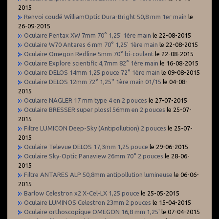
2015
Renvoi coudé WilliamOptic Dura-Bright 50,8 mm 1er main
le
26-09-2015
Oculaire Pentax XW 7mm 70° 1,25' 1ère main
le 22-08-2015
Oculaire W70 Antares 6 mm 70° 1,25' 1ère main
le 22-08-2015
Oculaire Omegon Redline 5mm 70° bi-coulant
le 22-08-2015
Oculaire Explore scientific 4,7mm 82° 1ère main
le 16-08-2015
Oculaire DELOS 14mm 1,25 pouce 72° 1ère main
le 09-08-2015
Oculaire DELOS 12mm 72° 1,25'' 1ère main 01/15
le 04-08-
2015
Oculaire NAGLER 17 mm type 4 en 2 pouces
le 27-07-2015
Oculaire BRESSER super plossl 56mm en 2 pouces
le 25-07-
2015
Filtre LUMICON Deep-Sky (Antipollution) 2 pouces
le 25-07-
2015
Oculaire Televue DELOS 17,3mm 1,25 pouce
le 29-06-2015
Oculaire Sky-Optic Panaview 26mm 70° 2 pouces
le 28-06-
2015
Filtre ANTARES ALP 50,8mm antipollution lumineuse
le 06-06-
2015
Barlow Celestron x2 X-Cel-LX 1,25 pouce
le 25-05-2015
Oculaire LUMINOS Celestron 23mm 2 pouces
le 15-04-2015
Oculaire orthoscopique OMEGON 16,8 mm 1,25'
le 07-04-2015