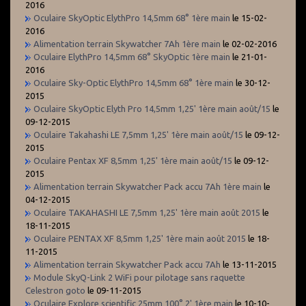
2016
Oculaire SkyOptic ElythPro 14,5mm 68° 1ère main
le 15-02-
2016
Alimentation terrain Skywatcher 7Ah 1ère main
le 02-02-2016
Oculaire ElythPro 14,5mm 68° SkyOptic 1ère main
le 21-01-
2016
Oculaire Sky-Optic ElythPro 14,5mm 68° 1ère main
le 30-12-
2015
Oculaire SkyOptic Elyth Pro 14,5mm 1,25' 1ère main août/15
le
09-12-2015
Oculaire Takahashi LE 7,5mm 1,25' 1ère main août/15
le 09-12-
2015
Oculaire Pentax XF 8,5mm 1,25' 1ère main août/15
le 09-12-
2015
Alimentation terrain Skywatcher Pack accu 7Ah 1ère main
le
04-12-2015
Oculaire TAKAHASHI LE 7,5mm 1,25' 1ère main août 2015
le
18-11-2015
Oculaire PENTAX XF 8,5mm 1,25' 1ère main août 2015
le 18-
11-2015
Alimentation terrain Skywatcher Pack accu 7Ah
le 13-11-2015
Module SkyQ-Link 2 WiFi pour pilotage sans raquette
Celestron goto
le 09-11-2015
Oculaire Explore scientific 25mm 100° 2' 1ère main
le 10-10-