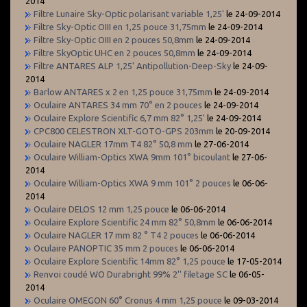
2014
Filtre Lunaire Sky-Optic polarisant variable 1,25'
le 24-09-2014
Filtre Sky-Optic OIII en 1,25 pouce 31,75mm
le 24-09-2014
Filtre Sky-Optic OIII en 2 pouces 50,8mm
le 24-09-2014
Filtre SkyOptic UHC en 2 pouces 50,8mm
le 24-09-2014
Filtre ANTARES ALP 1,25' Antipollution-Deep-Sky
le 24-09-
2014
Barlow ANTARES x 2 en 1,25 pouce 31,75mm
le 24-09-2014
Oculaire ANTARES 34 mm 70° en 2 pouces
le 24-09-2014
Oculaire Explore Scientific 6,7 mm 82° 1,25'
le 24-09-2014
CPC800 CELESTRON XLT-GOTO-GPS 203mm
le 20-09-2014
Oculaire NAGLER 17mm T4 82° 50,8 mm
le 27-06-2014
Oculaire William-Optics XWA 9mm 101° bicoulant
le 27-06-
2014
Oculaire William-Optics XWA 9 mm 101° 2 pouces
le 06-06-
2014
Oculaire DELOS 12 mm 1,25 pouce
le 06-06-2014
Oculaire Explore Scientific 24 mm 82° 50,8mm
le 06-06-2014
Oculaire NAGLER 17 mm 82 ° T4 2 pouces
le 06-06-2014
Oculaire PANOPTIC 35 mm 2 pouces
le 06-06-2014
Oculaire Explore Scientific 14mm 82° 1,25 pouce
le 17-05-2014
Renvoi coudé WO Durabright 99% 2'' filetage SC
le 06-05-
2014
Oculaire OMEGON 60° Cronus 4 mm 1,25 pouce
le 09-03-2014