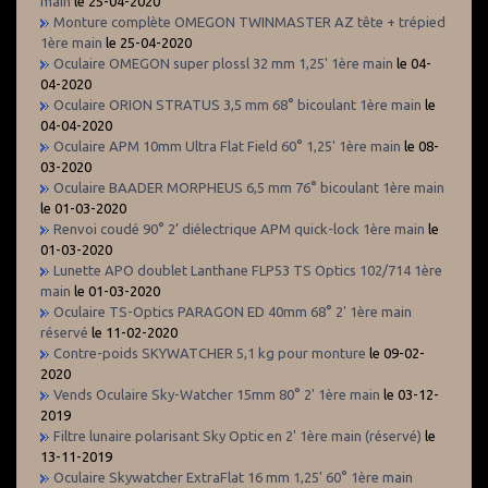
main
le 25-04-2020
Monture complète OMEGON TWINMASTER AZ tête + trépied
1ère main
le 25-04-2020
Oculaire OMEGON super plossl 32 mm 1,25' 1ère main
le 04-
04-2020
Oculaire ORION STRATUS 3,5 mm 68° bicoulant 1ère main
le
04-04-2020
Oculaire APM 10mm Ultra Flat Field 60° 1,25' 1ère main
le 08-
03-2020
Oculaire BAADER MORPHEUS 6,5 mm 76° bicoulant 1ère main
le 01-03-2020
Renvoi coudé 90° 2’ diélectrique APM quick-lock 1ère main
le
01-03-2020
Lunette APO doublet Lanthane FLP53 TS Optics 102/714 1ère
main
le 01-03-2020
Oculaire TS-Optics PARAGON ED 40mm 68° 2' 1ère main
réservé
le 11-02-2020
Contre-poids SKYWATCHER 5,1 kg pour monture
le 09-02-
2020
Vends Oculaire Sky-Watcher 15mm 80° 2' 1ère main
le 03-12-
2019
Filtre lunaire polarisant Sky Optic en 2' 1ère main (réservé)
le
13-11-2019
Oculaire Skywatcher ExtraFlat 16 mm 1,25' 60° 1ère main