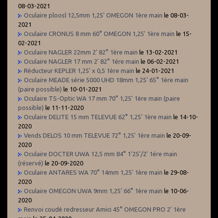
08-03-2021
Oculaire ploosl 12,5mm 1,25' OMEGON 1ère main
le 08-03-
2021
Oculaire CRONUS 8 mm 60° OMEGON 1,25' 1ère main
le 15-
02-2021
Oculaire NAGLER 22mm 2' 82° 1ère main
le 13-02-2021
Oculaire NAGLER 17 mm 2' 82° 1ére main
le 06-02-2021
Réducteur KEPLER 1,25' x 0,5 1ère main
le 24-01-2021
Oculaire MEADE série 5000 UHD 18mm 1,25' 65° 1ère main
(paire possible)
le 10-01-2021
Oculaire TS-Optic WA 17 mm 70° 1,25' 1ère main (paire
possible)
le 11-11-2020
Oculaire DELITE 15 mm TELEVUE 62° 1,25' 1ère main
le 14-10-
2020
Vends DELOS 10 mm TELEVUE 72° 1,25' 1ère main
le 20-09-
2020
Oculaire DOCTER UWA 12,5 mm 84° 1'25'/2' 1ére main
(réservé)
le 20-09-2020
Oculaire ANTARES WA 70° 14mm 1,25' 1ère main
le 29-08-
2020
Oculaire OMEGON UWA 9mm 1,25' 66° 1ère main
le 10-06-
2020
Renvoi coudé redresseur Amici 45° OMEGON PRO 2' 1ère