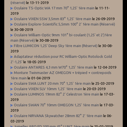
(réservé)
le 13-11-2019
Oculaire TS-Optic WA 17 mm 70° 1,25' 1ère main
le 11-11-
2019
Oculaire VIXEN SSW 3,5mm 83° 1,25' 1ère main
le 26-09-2019
Oculaire Explore-Scientific 5,5mm 100° 2' 1ère main (Réservé)
le 30-08-2019
Oculaire William-Optic 9mm 101° bi-coulant (1,25' et 2')1ère
main (Réservé)
le 30-08-2019
Filtre LUMICON 1,25' Deep Sky 1ère main (Réservé)
le 30-08-
2019
Adaptateur réduction pour RC William-Optic Rotolock Gold
2'-1,25'
le 18-05-2019
Oculaire ANTARES 4,3 mm W70° 1,25' 1ère main
le 12-04-2019
Monture Twinmaster AZ OMEGON + trépied + contrepoids
1ère main
le 01-04-2019
Oculaire SWA LUNT 20 mm 70° 1,25' 1ère main
le 25-03-2019
Oculaire VIXEN SLV 10mm 1,25' 1ère main
le 20-03-2019
Oculaire LUMINOS 19mm 82° 2' Celestron 1ère main
le 17-03-
2019
Oculaire SWAN 70° 10mm OMEGON 1,25' 1ère main
le 17-03-
2019
Oculaire NIRVANA Skywatcher 28mm 82° 2' 1ère main
le 06-
03-2019
Jumelles APO ED 100 mm 45° LUNT 1ère main
le 25-02-2019