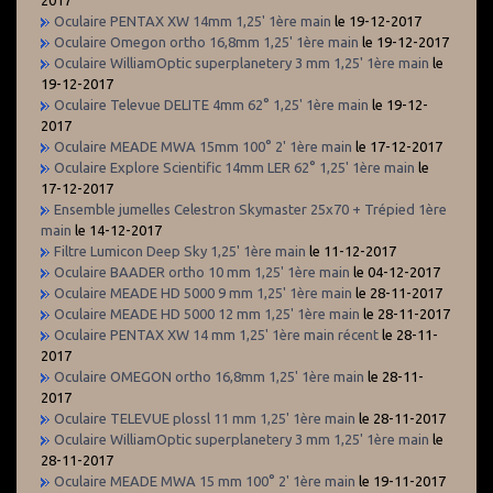
Oculaire PENTAX XW 14mm 1,25' 1ère main
le 19-12-2017
Oculaire Omegon ortho 16,8mm 1,25' 1ère main
le 19-12-2017
Oculaire WilliamOptic superplanetery 3 mm 1,25' 1ère main
le
19-12-2017
Oculaire Televue DELITE 4mm 62° 1,25' 1ère main
le 19-12-
2017
Oculaire MEADE MWA 15mm 100° 2' 1ère main
le 17-12-2017
Oculaire Explore Scientific 14mm LER 62° 1,25' 1ère main
le
17-12-2017
Ensemble jumelles Celestron Skymaster 25x70 + Trépied 1ère
main
le 14-12-2017
Filtre Lumicon Deep Sky 1,25' 1ère main
le 11-12-2017
Oculaire BAADER ortho 10 mm 1,25' 1ère main
le 04-12-2017
Oculaire MEADE HD 5000 9 mm 1,25' 1ère main
le 28-11-2017
Oculaire MEADE HD 5000 12 mm 1,25' 1ère main
le 28-11-2017
Oculaire PENTAX XW 14 mm 1,25' 1ère main récent
le 28-11-
2017
Oculaire OMEGON ortho 16,8mm 1,25' 1ère main
le 28-11-
2017
Oculaire TELEVUE plossl 11 mm 1,25' 1ère main
le 28-11-2017
Oculaire WilliamOptic superplanetery 3 mm 1,25' 1ère main
le
28-11-2017
Oculaire MEADE MWA 15 mm 100° 2' 1ère main
le 19-11-2017