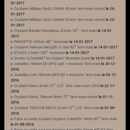
01-2017
Oculaire William-Optic SWAN 40 mm 1ére main récent
le 24-
01-2017
Oculaire William-Optic SWAN 33 mm 1ère main récent
le 24-
01-2017
Oculaire Baader Morpheus 4,5mm 76°- 1ere main
le 14-01-
2017
PANOPTIC-41mm-68°-1eremain
le 14-01-2017
Oculaire Televue NAGLER 31 mm 82° 1ere main
le 14-01-2017
ETHOS-21mm-100°-1eremain
le 14-01-2017
Docter12,5mm84°-bi-coulant-1èremain (rare)
le 14-01-2017
Jumelles 100mm ED APO Lunt + monture 1ére main
le 26-12-
2016
Jumelles Lunt 100 mm APO ED + monture 1ère main
le 03-12-
2016
Oculaire Delos 8 mm 72° 1,25' 1ère main mars 2016
le 22-11-
2016
Oculaire Delos Televue 8mm 72° 1ère main récent
le 01-11-
2016
Oculaire TELEVUE DELOS 8 mm 72° 1,25' 1ère main
le 01-09-
2016
Paire ou unité oculaire Explore Scientific 14mm 82° 1ère main
le 01-09-2016
Paire ou unité oculaire Explore Scientific 24mm 68° N2 1ère