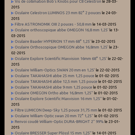
Vis de collimation Bob's Knobs pour C8 Celestron
le 28-03-
2015
Oculaire Celestron LUMINOS 23 mm 82° 2 pouces
le 24-03-
2015
Filtre ASTRONOMIK OIII 2 pouces - 50,8 mm
le 14-03-2015
Oculaire orthoscopique abbe OMEGON 16,8 mm 1,25'
le 13-
03-2015
Oculaire Baader HYPERION 17 mm 68° 1,25'
le 23-02-2015
Oculaire Orthoscopique OMEGON abbe 16,8mm 1,25'
le 23-
02-2015
Oculaire Explore Scientific Maxvision 16mm 68° 1,25'
le 22-02-
2015
Oculaire William-Optics SWAN 20 mm en 1,25'
le 22-02-2015
Oculaire TAKAHASHI abbe 25 mm 1,25 pouce
le 01-02-2015
Oculaire TAKAHASHI abbe 12,5 mm 1,25 pouce
le 01-02-2015
Oculaire TAKAHASHI abbe 9 mm 1,25 pouce
le 01-02-2015
Oculaire OMEGON Ortho abbe 16,8mm 1,25''
le 01-02-2015
Oculaire Explore Scientific Maxvision 16 mm 1,25''
le 01-02-
2015
Filtre LUMICON Deep-Sky 1,25 pouce 31,75 mm
le 01-02-2015
Oculaire William-Optic swan 20 mm 72° 1,25''
le 01-02-2015
Renvoi coudé William-Optic DURA-BRIGHT 2'' 99%
le 23-01-
2015
Oculaire BRESSER Super Plössl 15 mm 1,25''
le 14-01-2015