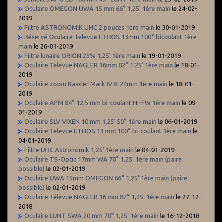
Oculaire OMEGON UWA 15 mm 66° 1,25' 1ère main
le 24-02-
2019
Filtre ASTRONOMIK UHC 2 pouces 1ère main
le 30-01-2019
Réservé Oculaire Televue ETHOS 13mm 100° bicoulant 1ère
main
le 26-01-2019
Filtre lunaire ORION 25% 1,25' 1ère main
le 19-01-2019
Oculaire Televue NAGLER 16mm 82° 1'25' 1ère main
le 18-01-
2019
Oculaire zoom Baader Mark IV 8-24mm 1ère main
le 18-01-
2019
Oculaire APM 84° 12,5 mm bi-coulant HI-FW 1ère main
le 09-
01-2019
Oculaire SLV VIXEN 10 mm 1,25' 50° 1ère main
le 06-01-2019
Oculaire Televue ETHOS 13 mm 100° bi-coulant 1ère main
le
04-01-2019
Filtre UHC Astronomik 1,25' 1ère main
le 04-01-2019
Oculaire TS-Optic 17mm WA 70° 1,25' 1ère main (paire
possible)
le 02-01-2019
Oculaire UWA 15mm OMEGON 66° 1,25' 1ère main (paire
possible)
le 02-01-2019
Oculaire Télévue NAGLER 16 mm 82° 1,25' 1ère main
le 27-12-
2018
Oculaire LUNT SWA 20 mm 70° 1,25' 1ére main
le 16-12-2018