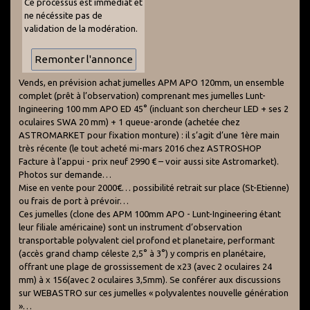
Ce processus est immédiat et
ne nécéssite pas de
validation de la modération.
Vends, en prévision achat jumelles APM APO 120mm, un ensemble
complet (prêt à l’observation) comprenant mes jumelles Lunt-
Ingineering 100 mm APO ED 45° (incluant son chercheur LED + ses 2
oculaires SWA 20 mm) + 1 queue-aronde (achetée chez
ASTROMARKET pour fixation monture) : il s’agit d’une 1ère main
très récente (le tout acheté mi-mars 2016 chez ASTROSHOP
Facture à l’appui - prix neuf 2990 € – voir aussi site Astromarket).
Photos sur demande…
Mise en vente pour 2000€… possibilité retrait sur place (St-Etienne)
ou frais de port à prévoir…
Ces jumelles (clone des APM 100mm APO - Lunt-Ingineering étant
leur filiale américaine) sont un instrument d’observation
transportable polyvalent ciel profond et planetaire, performant
(accès grand champ céleste 2,5° à 3°) y compris en planétaire,
offrant une plage de grossissement de x23 (avec 2 oculaires 24
mm) à x 156(avec 2 oculaires 3,5mm). Se conférer aux discussions
sur WEBASTRO sur ces jumelles « polyvalentes nouvelle génération
»…