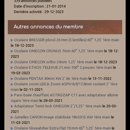
339 annonces publiées
Date d'inscription : 21-01-2014
Dernière activité : 29-12-2023
Autres annonces du membre
Oculaire BRESSER plossl 26 mm (5 lentilles) 60° 1,25' 1ère main
le 18-12-2023
Oculaire OMEGON CRONUS 7mm 60° 1,25' 1ère main
le 18-12-
2023
Oculaire OMEGON ortho 24mm 1,25' 1ère main
le 18-12-2023
Oculaire ETHOS TELEVUE 21 mm 100° 2 pouces 1ére main
le
19-03-2023
Oculaire PENTAX 40mm XW 2' de 1ère main
le 13-11-2022
Oculaire zoom LEICA Zoom ASPH 8,9/17,8mm coulant 2' 1ère
main
le 02-11-2021
Pare-buée chauffant ASTROZAP C11 avec adaptateur allume
cigare 1ère main
le 28-03-2021
Adaptateur Twist-lock OMEGON 2''/1,25'' 1ère main
le 20-03-
2021
Jumelles CANON image stabilisée 18x50 IS AW 1ère main
le
11-03-2021
Oculaire Skywatcher Extra Flat 19 mm 65° 1,25' 1ère main
le