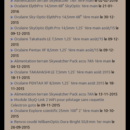
Alimentation terrain Skywatcher 7Ah 1ère main
le 02-02-2016
Oculaire ElythPro 14,5mm 68° SkyOptic 1ère main
le 21-01-
2016
Oculaire Sky-Optic ElythPro 14,5mm 68° 1ère main
le 30-12-
2015
Oculaire SkyOptic Elyth Pro 14,5mm 1,25' 1ère main août/15
le
09-12-2015
Oculaire Takahashi LE 7,5mm 1,25' 1ère main août/15
le 09-12-
2015
Oculaire Pentax XF 8,5mm 1,25' 1ère main août/15
le 09-12-
2015
Alimentation terrain Skywatcher Pack accu 7Ah 1ère main
le
04-12-2015
Oculaire TAKAHASHI LE 7,5mm 1,25' 1ère main août 2015
le
18-11-2015
Oculaire PENTAX XF 8,5mm 1,25' 1ère main août 2015
le 18-
11-2015
Alimentation terrain Skywatcher Pack accu 7Ah
le 13-11-2015
Module SkyQ-Link 2 WiFi pour pilotage sans raquette
Celestron goto
le 09-11-2015
Oculaire Explore scientific 25mm 100° 2' 1ère main
le 10-10-
2015
Renvoi coudé WilliamOptic Dura-Bright 50,8 mm 1er main
le
26-09-2015