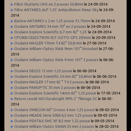
Filtre SkyOptic UHC en 2 pouces 50,8mm
le 24-09-2014
Filtre ANTARES ALP 1,25' Antipollution-Deep-Sky
le 24-09-
2014
Barlow ANTARES x 2 en 1,25 pouce 31,75mm
le 24-09-2014
Oculaire ANTARES 34 mm 70° en 2 pouces
le 24-09-2014
Oculaire Explore Scientific 6,7 mm 82° 1,25'
le 24-09-2014
CPC800 CELESTRON XLT-GOTO-GPS 203mm
le 20-09-2014
Oculaire NAGLER 17mm T4 82° 50,8 mm
le 27-06-2014
Oculaire William-Optics XWA 9mm 101° bicoulant
le 27-06-
2014
Oculaire William-Optics XWA 9 mm 101° 2 pouces
le 06-06-
2014
Oculaire DELOS 12 mm 1,25 pouce
le 06-06-2014
Oculaire Explore Scientific 24 mm 82° 50,8mm
le 06-06-2014
Oculaire NAGLER 17 mm 82 ° T4 2 pouces
le 06-06-2014
Oculaire PANOPTIC 35 mm 2 pouces
le 06-06-2014
Oculaire Explore Scientific 14mm 82° 1,25 pouce
le 17-05-2014
Renvoi coudé WO Durabright 99% 2'' filetage SC
le 06-05-
2014
Oculaire OMEGON 60° Cronus 4 mm 1,25 pouce
le 09-03-2014
Oculaire MEADE Série 5000 6,5 mm 1,25 pouce
le 09-03-2014
Oculaire PENTAX SMC XF 8,5 mm 1,25 pouce
le 09-03-2014
Oculaire William-Optics SWAN 25 mm 2 pouces
le 28-02-2014