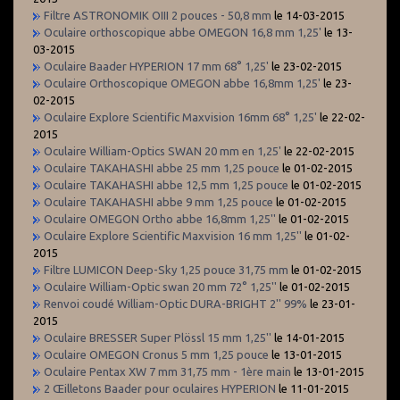
Filtre ASTRONOMIK OIII 2 pouces - 50,8 mm
le 14-03-2015
Oculaire orthoscopique abbe OMEGON 16,8 mm 1,25'
le 13-
03-2015
Oculaire Baader HYPERION 17 mm 68° 1,25'
le 23-02-2015
Oculaire Orthoscopique OMEGON abbe 16,8mm 1,25'
le 23-
02-2015
Oculaire Explore Scientific Maxvision 16mm 68° 1,25'
le 22-02-
2015
Oculaire William-Optics SWAN 20 mm en 1,25'
le 22-02-2015
Oculaire TAKAHASHI abbe 25 mm 1,25 pouce
le 01-02-2015
Oculaire TAKAHASHI abbe 12,5 mm 1,25 pouce
le 01-02-2015
Oculaire TAKAHASHI abbe 9 mm 1,25 pouce
le 01-02-2015
Oculaire OMEGON Ortho abbe 16,8mm 1,25''
le 01-02-2015
Oculaire Explore Scientific Maxvision 16 mm 1,25''
le 01-02-
2015
Filtre LUMICON Deep-Sky 1,25 pouce 31,75 mm
le 01-02-2015
Oculaire William-Optic swan 20 mm 72° 1,25''
le 01-02-2015
Renvoi coudé William-Optic DURA-BRIGHT 2'' 99%
le 23-01-
2015
Oculaire BRESSER Super Plössl 15 mm 1,25''
le 14-01-2015
Oculaire OMEGON Cronus 5 mm 1,25 pouce
le 13-01-2015
Oculaire Pentax XW 7 mm 31,75 mm - 1ère main
le 13-01-2015
2 Œilletons Baader pour oculaires HYPERION
le 11-01-2015