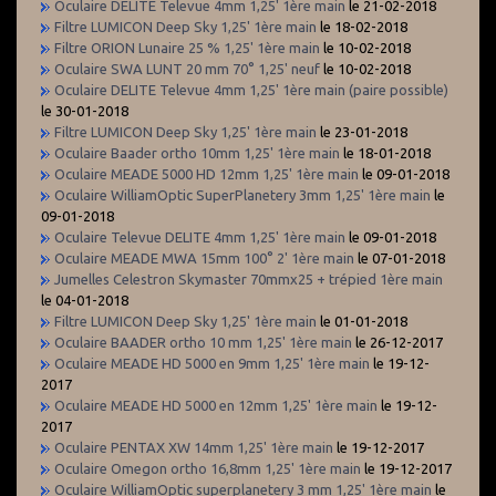
Oculaire DELITE Televue 4mm 1,25' 1ère main
le 21-02-2018
Filtre LUMICON Deep Sky 1,25' 1ère main
le 18-02-2018
Filtre ORION Lunaire 25 % 1,25' 1ère main
le 10-02-2018
Oculaire SWA LUNT 20 mm 70° 1,25' neuf
le 10-02-2018
Oculaire DELITE Televue 4mm 1,25' 1ère main (paire possible)
le 30-01-2018
Filtre LUMICON Deep Sky 1,25' 1ère main
le 23-01-2018
Oculaire Baader ortho 10mm 1,25' 1ère main
le 18-01-2018
Oculaire MEADE 5000 HD 12mm 1,25' 1ère main
le 09-01-2018
Oculaire WilliamOptic SuperPlanetery 3mm 1,25' 1ère main
le
09-01-2018
Oculaire Televue DELITE 4mm 1,25' 1ère main
le 09-01-2018
Oculaire MEADE MWA 15mm 100° 2' 1ère main
le 07-01-2018
Jumelles Celestron Skymaster 70mmx25 + trépied 1ère main
le 04-01-2018
Filtre LUMICON Deep Sky 1,25' 1ère main
le 01-01-2018
Oculaire BAADER ortho 10 mm 1,25' 1ère main
le 26-12-2017
Oculaire MEADE HD 5000 en 9mm 1,25' 1ère main
le 19-12-
2017
Oculaire MEADE HD 5000 en 12mm 1,25' 1ère main
le 19-12-
2017
Oculaire PENTAX XW 14mm 1,25' 1ère main
le 19-12-2017
Oculaire Omegon ortho 16,8mm 1,25' 1ère main
le 19-12-2017
Oculaire WilliamOptic superplanetery 3 mm 1,25' 1ère main
le