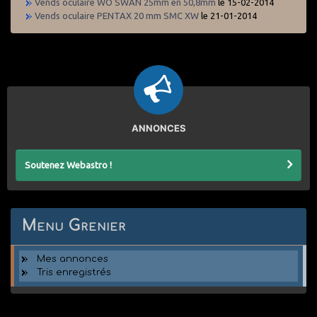
Vends oculaire WO SWAN 25mm en 50,8mm
le 15-02-2014
Vends oculaire PENTAX 20 mm SMC XW
le 21-01-2014
ANNONCES
Soutenez Webastro !
Menu Grenier
Mes annonces
Tris enregistrés