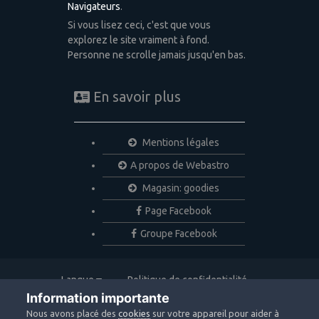
Navigateurs
.
Si vous lisez ceci, c'est que vous
explorez le site vraiment à fond.
Personne ne scrolle jamais jusqu'en bas.
En savoir plus
Mentions légales
A propos de Webastro
Magasin: goodies
Page Facebook
Groupe Facebook
Langue
Politique de confidentialité
Nous contacter
Cookies
Information importante
Copyright © 2020 Webastro
Nous avons placé des
cookies
sur votre appareil pour aider à