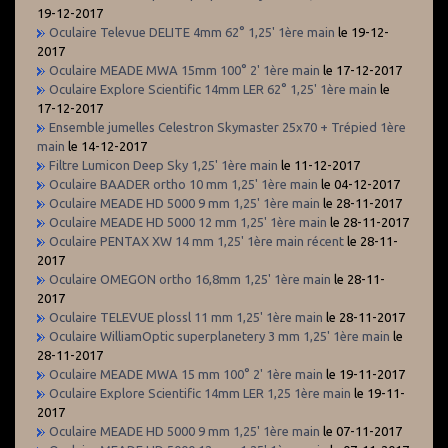
19-12-2017
Oculaire Televue DELITE 4mm 62° 1,25' 1ère main
le 19-12-
2017
Oculaire MEADE MWA 15mm 100° 2' 1ère main
le 17-12-2017
Oculaire Explore Scientific 14mm LER 62° 1,25' 1ère main
le
17-12-2017
Ensemble jumelles Celestron Skymaster 25x70 + Trépied 1ère
main
le 14-12-2017
Filtre Lumicon Deep Sky 1,25' 1ère main
le 11-12-2017
Oculaire BAADER ortho 10 mm 1,25' 1ère main
le 04-12-2017
Oculaire MEADE HD 5000 9 mm 1,25' 1ère main
le 28-11-2017
Oculaire MEADE HD 5000 12 mm 1,25' 1ère main
le 28-11-2017
Oculaire PENTAX XW 14 mm 1,25' 1ère main récent
le 28-11-
2017
Oculaire OMEGON ortho 16,8mm 1,25' 1ère main
le 28-11-
2017
Oculaire TELEVUE plossl 11 mm 1,25' 1ère main
le 28-11-2017
Oculaire WilliamOptic superplanetery 3 mm 1,25' 1ère main
le
28-11-2017
Oculaire MEADE MWA 15 mm 100° 2' 1ère main
le 19-11-2017
Oculaire Explore Scientific 14mm LER 1,25 1ère main
le 19-11-
2017
Oculaire MEADE HD 5000 9 mm 1,25' 1ère main
le 07-11-2017