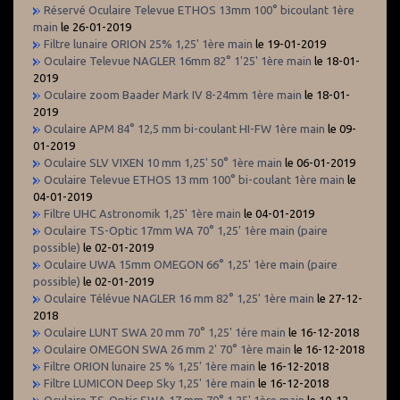
Réservé Oculaire Televue ETHOS 13mm 100° bicoulant 1ère
main
le 26-01-2019
Filtre lunaire ORION 25% 1,25' 1ère main
le 19-01-2019
Oculaire Televue NAGLER 16mm 82° 1'25' 1ère main
le 18-01-
2019
Oculaire zoom Baader Mark IV 8-24mm 1ère main
le 18-01-
2019
Oculaire APM 84° 12,5 mm bi-coulant HI-FW 1ère main
le 09-
01-2019
Oculaire SLV VIXEN 10 mm 1,25' 50° 1ère main
le 06-01-2019
Oculaire Televue ETHOS 13 mm 100° bi-coulant 1ère main
le
04-01-2019
Filtre UHC Astronomik 1,25' 1ère main
le 04-01-2019
Oculaire TS-Optic 17mm WA 70° 1,25' 1ère main (paire
possible)
le 02-01-2019
Oculaire UWA 15mm OMEGON 66° 1,25' 1ère main (paire
possible)
le 02-01-2019
Oculaire Télévue NAGLER 16 mm 82° 1,25' 1ère main
le 27-12-
2018
Oculaire LUNT SWA 20 mm 70° 1,25' 1ére main
le 16-12-2018
Oculaire OMEGON SWA 26 mm 2' 70° 1ère main
le 16-12-2018
Filtre ORION lunaire 25 % 1,25' 1ère main
le 16-12-2018
Filtre LUMICON Deep Sky 1,25' 1ère main
le 16-12-2018
Oculaire TS-Optic SWA 17 mm 70° 1,25' 1ère main
le 10-12-