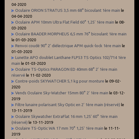
04-2020
Oculaire ORION STRATUS 3,5 mm 68° bicoulant 1ère main
le
04-04-2020
Oculaire APM 10mm Ultra Flat Field 60° 1,25' 1ère main
le 08-
03-2020
Oculaire BAADER MORPHEUS 6,5 mm 76° bicoulant 1ère main
le 01-03-2020
Renvoi coudé 90° 2’ diélectrique APM quick-lock 1ère main
le
01-03-2020
Lunette APO doublet Lanthane FLP53 TS Optics 102/714 1ère
main
le 01-03-2020
Oculaire TS-Optics PARAGON ED 40mm 68° 2' 1ère main
réservé
le 11-02-2020
Contre-poids SKYWATCHER 5,1 kg pour monture
le 09-02-
2020
Vends Oculaire Sky-Watcher 15mm 80° 2' 1ère main
le 03-12-
2019
Filtre lunaire polarisant Sky Optic en 2' 1ère main (réservé)
le
13-11-2019
Oculaire Skywatcher ExtraFlat 16 mm 1,25' 60° 1ère main
(réservé)
le 13-11-2019
Oculaire TS-Optic WA 17 mm 70° 1,25' 1ère main
le 11-11-
2019