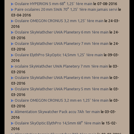
Oculaire HYPERION 5 mm 68° 1,25' 1ère main
le 07-08-2016
Paire oculaires 20 mm SWA 70° 1,25' 1ère main jamais servi
le
03-04-2016
Oculaire OMEGON CRONUS 3,2 mm 1,25’ 1ère main
le 24-03-
2016
Oculaire SkyWathcher UWA Planetery 6 mm 1ère main
le 24-
03-2016
Oculaire SkyWathcher UWA Planetery 7 mm 1ère main
le 24-
03-2016
Oculaire ElythPro SkyOptic 14,5mm 1,25' 1ère main
le 09-03-
2016
oculaire SkyWathcher UWA Planetery 7 mm 1ère main
le 03-
03-2016
Oculaire SkyWathcher UWA Planetery 6 mm 1ère main
le 03-
03-2016
Oculaire SkyWathcher UWA Planetery 5 mm 1ère main
le 03-
03-2016
Oculaire OMEGON CRONUS 3,2 mm en 1,25’ 1ère main
le 03-
03-2016
Alimentation Skywatcher Pack accu 7Ah 1er main
le 03-03-
2016
Oculaire SkyOptic ElythPro 14,5mm 68° 1ère main
le 15-02-
2016