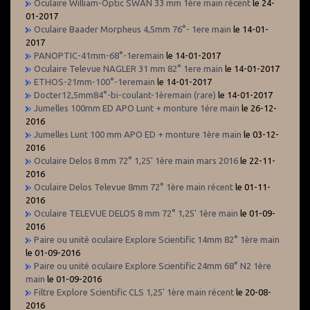
Oculaire William-Optic SWAN 33 mm 1ère main récent
le 24-
01-2017
Oculaire Baader Morpheus 4,5mm 76°- 1ere main
le 14-01-
2017
PANOPTIC-41mm-68°-1eremain
le 14-01-2017
Oculaire Televue NAGLER 31 mm 82° 1ere main
le 14-01-2017
ETHOS-21mm-100°-1eremain
le 14-01-2017
Docter12,5mm84°-bi-coulant-1èremain (rare)
le 14-01-2017
Jumelles 100mm ED APO Lunt + monture 1ére main
le 26-12-
2016
Jumelles Lunt 100 mm APO ED + monture 1ère main
le 03-12-
2016
Oculaire Delos 8 mm 72° 1,25' 1ère main mars 2016
le 22-11-
2016
Oculaire Delos Televue 8mm 72° 1ère main récent
le 01-11-
2016
Oculaire TELEVUE DELOS 8 mm 72° 1,25' 1ère main
le 01-09-
2016
Paire ou unité oculaire Explore Scientific 14mm 82° 1ère main
le 01-09-2016
Paire ou unité oculaire Explore Scientific 24mm 68° N2 1ère
main
le 01-09-2016
Filtre Explore Scientific CLS 1,25' 1ère main récent
le 20-08-
2016