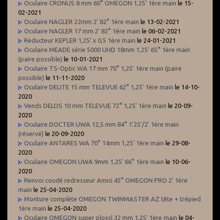
Oculaire CRONUS 8 mm 60° OMEGON 1,25' 1ère main
le 15-
02-2021
Oculaire NAGLER 22mm 2' 82° 1ère main
le 13-02-2021
Oculaire NAGLER 17 mm 2' 82° 1ére main
le 06-02-2021
Réducteur KEPLER 1,25' x 0,5 1ère main
le 24-01-2021
Oculaire MEADE série 5000 UHD 18mm 1,25' 65° 1ère main
(paire possible)
le 10-01-2021
Oculaire TS-Optic WA 17 mm 70° 1,25' 1ère main (paire
possible)
le 11-11-2020
Oculaire DELITE 15 mm TELEVUE 62° 1,25' 1ère main
le 14-10-
2020
Vends DELOS 10 mm TELEVUE 72° 1,25' 1ère main
le 20-09-
2020
Oculaire DOCTER UWA 12,5 mm 84° 1'25'/2' 1ére main
(réservé)
le 20-09-2020
Oculaire ANTARES WA 70° 14mm 1,25' 1ère main
le 29-08-
2020
Oculaire OMEGON UWA 9mm 1,25' 66° 1ère main
le 10-06-
2020
Renvoi coudé redresseur Amici 45° OMEGON PRO 2' 1ère
main
le 25-04-2020
Monture complète OMEGON TWINMASTER AZ tête + trépied
1ère main
le 25-04-2020
Oculaire OMEGON super plossl 32 mm 1,25' 1ère main
le 04-