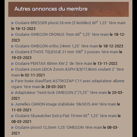
Autres annonces du membre
Oculaire BRESSER plossl 26 mm (5 lentilles) 60° 1,25' 1ère main
le 18-12-2023
Oculaire OMEGON CRONUS 7mm 60° 1,25' 1ère main
le 18-12-
2023
Oculaire OMEGON ortho 24mm 1,25' 1ère main
le 18-12-2023
Oculaire ETHOS TELEVUE 21 mm 100° 2 pouces 1ére main
le
19-03-2023
Oculaire PENTAX 40mm XW 2' de 1ère main
le 13-11-2022
Oculaire zoom LEICA Zoom ASPH 8,9/17,8mm coulant 2' 1ère
main
le 02-11-2021
Pare-buée chauffant ASTROZAP C11 avec adaptateur allume
cigare 1ère main
le 28-03-2021
Adaptateur Twist-lock OMEGON 2''/1,25'' 1ère main
le 20-03-
2021
Jumelles CANON image stabilisée 18x50 IS AW 1ère main
le
11-03-2021
Oculaire Skywatcher Extra Flat 19 mm 65° 1,25' 1ère main
le
08-03-2021
Oculaire ploosl 12,5mm 1,25' OMEGON 1ère main
le 08-03-
2021