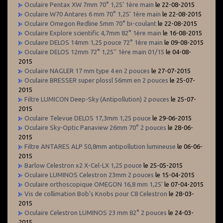
Oculaire Pentax XW 7mm 70° 1,25' 1ère main
le 22-08-2015
Oculaire W70 Antares 6 mm 70° 1,25' 1ère main
le 22-08-2015
Oculaire Omegon Redline 5mm 70° bi-coulant
le 22-08-2015
Oculaire Explore scientific 4,7mm 82° 1ère main
le 16-08-2015
Oculaire DELOS 14mm 1,25 pouce 72° 1ère main
le 09-08-2015
Oculaire DELOS 12mm 72° 1,25'' 1ère main 01/15
le 04-08-
2015
Oculaire NAGLER 17 mm type 4 en 2 pouces
le 27-07-2015
Oculaire BRESSER super plossl 56mm en 2 pouces
le 25-07-
2015
Filtre LUMICON Deep-Sky (Antipollution) 2 pouces
le 25-07-
2015
Oculaire Televue DELOS 17,3mm 1,25 pouce
le 29-06-2015
Oculaire Sky-Optic Panaview 26mm 70° 2 pouces
le 28-06-
2015
Filtre ANTARES ALP 50,8mm antipollution lumineuse
le 06-06-
2015
Barlow Celestron x2 X-Cel-LX 1,25 pouce
le 25-05-2015
Oculaire LUMINOS Celestron 23mm 2 pouces
le 15-04-2015
Oculaire orthoscopique OMEGON 16,8 mm 1,25'
le 07-04-2015
Vis de collimation Bob's Knobs pour C8 Celestron
le 28-03-
2015
Oculaire Celestron LUMINOS 23 mm 82° 2 pouces
le 24-03-
2015