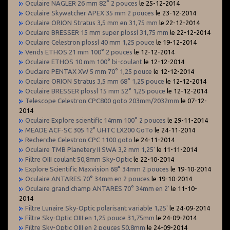
Oculaire NAGLER 26 mm 82° 2 pouces
le 25-12-2014
Oculaire Skywatcher APEX 35 mm 2 pouces
le 23-12-2014
Oculaire ORION Stratus 3,5 mm en 31,75 mm
le 22-12-2014
Oculaire BRESSER 15 mm super plossl 31,75 mm
le 22-12-2014
Oculaire Celestron plossl 40 mm 1,25 pouce
le 19-12-2014
Vends ETHOS 21 mm 100° 2 pouces
le 12-12-2014
Oculaire ETHOS 10 mm 100° bi-coulant
le 12-12-2014
Ouclaire PENTAX XW 5 mm 70° 1,25 pouce
le 12-12-2014
Oculaire ORION Stratus 3,5 mm 68° 1,25 pouce
le 12-12-2014
Oculaire BRESSER plossl 15 mm 52° 1,25 pouce
le 12-12-2014
Telescope Celestron CPC800 goto 203mm/2032mm
le 07-12-
2014
Oculaire Explore scientific 14mm 100° 2 pouces
le 29-11-2014
MEADE ACF-SC 305 12" UHTC LX200 GoTo
le 24-11-2014
Recherche Celestron CPC 1100 goto
le 24-11-2014
Oculaire TMB Planetery II SWA 3,2 mm 1,25'
le 11-11-2014
Filtre OIII coulant 50,8mm Sky-Optic
le 22-10-2014
Explore Scientific Maxvision 68° 34mm 2 pouces
le 19-10-2014
Oculaire ANTARES 70° 34mm en 2 pouces
le 19-10-2014
Oculaire grand champ ANTARES 70° 34mm en 2'
le 11-10-
2014
Filtre Lunaire Sky-Optic polarisant variable 1,25'
le 24-09-2014
Filtre Sky-Optic OIII en 1,25 pouce 31,75mm
le 24-09-2014
Filtre Sky-Optic OIII en 2 pouces 50,8mm
le 24-09-2014