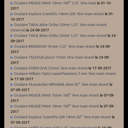
Oculaire MEADE MWA 10mm 100° 1,25' 1ère main
le 01-10-
2017
Oculaire Explore Scientific 14mm LER 1ère main récent
le 01-
10-2017
Oculaire TAKA abbe Ortho 32mm 1,25' 1ère main récent
(réservé)
le 24-09-2017
Oculaire TAKA abbe Ortho 25mm 1,25' 1ère main récent
le 24-
09-2017
Oculaire BRANDON 16 mm 1,25' 1ère main récent
le 24-09-
2017
Oculaire TELEVUE plossl 11mm 1ère main récent
le 24-09-
2017
Oculaire VIXEN LVW 3,5mm 1ère main récent
le 17-09-2017
Oculaire William-Optic superPlanetery 3 mm 1ère main récent
le 17-09-2017
Oculaire Skywatcher NIRVANA 4mm 82° 1ère main récent
le
07-09-2017
Oculaire MEADE MWA 15mm 100° 1ère main récent
le 07-09-
2017
Oculaire MEADE MWA 10mm 100° 1ère main récent
le 07-09-
2017
Oculaire Explore-Scientific LER 14mm 62° 1ère main récent
le
07-09-2017
Oculaire VIXEN 3,5 mm LVW 1,25' 1ère main récent
le 23-08-