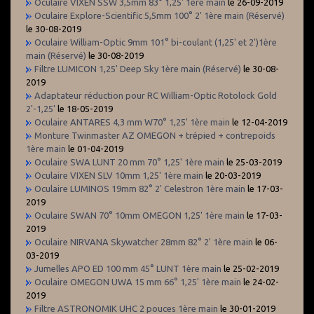
Oculaire VIXEN SSW 3,5mm 83° 1,25' 1ère main
le 26-09-2019
Oculaire Explore-Scientific 5,5mm 100° 2' 1ère main (Réservé)
le 30-08-2019
Oculaire William-Optic 9mm 101° bi-coulant (1,25' et 2')1ère
main (Réservé)
le 30-08-2019
Filtre LUMICON 1,25' Deep Sky 1ère main (Réservé)
le 30-08-
2019
Adaptateur réduction pour RC William-Optic Rotolock Gold
2'-1,25'
le 18-05-2019
Oculaire ANTARES 4,3 mm W70° 1,25' 1ère main
le 12-04-2019
Monture Twinmaster AZ OMEGON + trépied + contrepoids
1ère main
le 01-04-2019
Oculaire SWA LUNT 20 mm 70° 1,25' 1ère main
le 25-03-2019
Oculaire VIXEN SLV 10mm 1,25' 1ère main
le 20-03-2019
Oculaire LUMINOS 19mm 82° 2' Celestron 1ère main
le 17-03-
2019
Oculaire SWAN 70° 10mm OMEGON 1,25' 1ère main
le 17-03-
2019
Oculaire NIRVANA Skywatcher 28mm 82° 2' 1ère main
le 06-
03-2019
Jumelles APO ED 100 mm 45° LUNT 1ère main
le 25-02-2019
Oculaire OMEGON UWA 15 mm 66° 1,25' 1ère main
le 24-02-
2019
Filtre ASTRONOMIK UHC 2 pouces 1ère main
le 30-01-2019