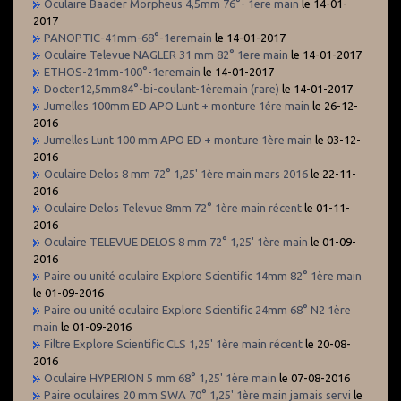
Oculaire Baader Morpheus 4,5mm 76°- 1ere main
le 14-01-
2017
PANOPTIC-41mm-68°-1eremain
le 14-01-2017
Oculaire Televue NAGLER 31 mm 82° 1ere main
le 14-01-2017
ETHOS-21mm-100°-1eremain
le 14-01-2017
Docter12,5mm84°-bi-coulant-1èremain (rare)
le 14-01-2017
Jumelles 100mm ED APO Lunt + monture 1ére main
le 26-12-
2016
Jumelles Lunt 100 mm APO ED + monture 1ère main
le 03-12-
2016
Oculaire Delos 8 mm 72° 1,25' 1ère main mars 2016
le 22-11-
2016
Oculaire Delos Televue 8mm 72° 1ère main récent
le 01-11-
2016
Oculaire TELEVUE DELOS 8 mm 72° 1,25' 1ère main
le 01-09-
2016
Paire ou unité oculaire Explore Scientific 14mm 82° 1ère main
le 01-09-2016
Paire ou unité oculaire Explore Scientific 24mm 68° N2 1ère
main
le 01-09-2016
Filtre Explore Scientific CLS 1,25' 1ère main récent
le 20-08-
2016
Oculaire HYPERION 5 mm 68° 1,25' 1ère main
le 07-08-2016
Paire oculaires 20 mm SWA 70° 1,25' 1ère main jamais servi
le