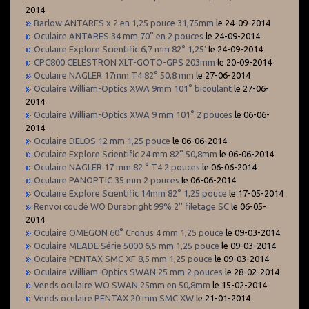
2014
Barlow ANTARES x 2 en 1,25 pouce 31,75mm
le 24-09-2014
Oculaire ANTARES 34 mm 70° en 2 pouces
le 24-09-2014
Oculaire Explore Scientific 6,7 mm 82° 1,25'
le 24-09-2014
CPC800 CELESTRON XLT-GOTO-GPS 203mm
le 20-09-2014
Oculaire NAGLER 17mm T4 82° 50,8 mm
le 27-06-2014
Oculaire William-Optics XWA 9mm 101° bicoulant
le 27-06-
2014
Oculaire William-Optics XWA 9 mm 101° 2 pouces
le 06-06-
2014
Oculaire DELOS 12 mm 1,25 pouce
le 06-06-2014
Oculaire Explore Scientific 24 mm 82° 50,8mm
le 06-06-2014
Oculaire NAGLER 17 mm 82 ° T4 2 pouces
le 06-06-2014
Oculaire PANOPTIC 35 mm 2 pouces
le 06-06-2014
Oculaire Explore Scientific 14mm 82° 1,25 pouce
le 17-05-2014
Renvoi coudé WO Durabright 99% 2'' filetage SC
le 06-05-
2014
Oculaire OMEGON 60° Cronus 4 mm 1,25 pouce
le 09-03-2014
Oculaire MEADE Série 5000 6,5 mm 1,25 pouce
le 09-03-2014
Oculaire PENTAX SMC XF 8,5 mm 1,25 pouce
le 09-03-2014
Oculaire William-Optics SWAN 25 mm 2 pouces
le 28-02-2014
Vends oculaire WO SWAN 25mm en 50,8mm
le 15-02-2014
Vends oculaire PENTAX 20 mm SMC XW
le 21-01-2014