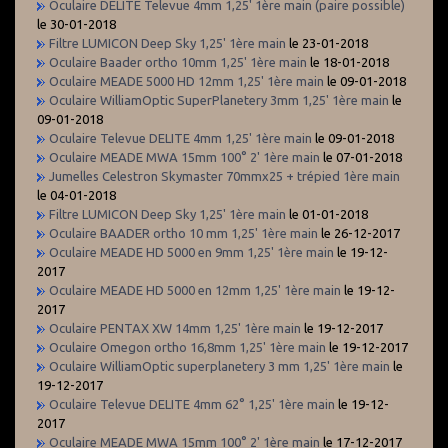
Oculaire DELITE Televue 4mm 1,25' 1ère main (paire possible)
le 30-01-2018
Filtre LUMICON Deep Sky 1,25' 1ère main
le 23-01-2018
Oculaire Baader ortho 10mm 1,25' 1ère main
le 18-01-2018
Oculaire MEADE 5000 HD 12mm 1,25' 1ère main
le 09-01-2018
Oculaire WilliamOptic SuperPlanetery 3mm 1,25' 1ère main
le
09-01-2018
Oculaire Televue DELITE 4mm 1,25' 1ère main
le 09-01-2018
Oculaire MEADE MWA 15mm 100° 2' 1ère main
le 07-01-2018
Jumelles Celestron Skymaster 70mmx25 + trépied 1ère main
le 04-01-2018
Filtre LUMICON Deep Sky 1,25' 1ère main
le 01-01-2018
Oculaire BAADER ortho 10 mm 1,25' 1ère main
le 26-12-2017
Oculaire MEADE HD 5000 en 9mm 1,25' 1ère main
le 19-12-
2017
Oculaire MEADE HD 5000 en 12mm 1,25' 1ère main
le 19-12-
2017
Oculaire PENTAX XW 14mm 1,25' 1ère main
le 19-12-2017
Oculaire Omegon ortho 16,8mm 1,25' 1ère main
le 19-12-2017
Oculaire WilliamOptic superplanetery 3 mm 1,25' 1ère main
le
19-12-2017
Oculaire Televue DELITE 4mm 62° 1,25' 1ère main
le 19-12-
2017
Oculaire MEADE MWA 15mm 100° 2' 1ère main
le 17-12-2017