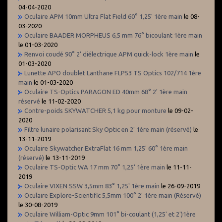
04-04-2020
Oculaire APM 10mm Ultra Flat Field 60° 1,25' 1ère main
le 08-
03-2020
Oculaire BAADER MORPHEUS 6,5 mm 76° bicoulant 1ère main
le 01-03-2020
Renvoi coudé 90° 2’ diélectrique APM quick-lock 1ère main
le
01-03-2020
Lunette APO doublet Lanthane FLP53 TS Optics 102/714 1ère
main
le 01-03-2020
Oculaire TS-Optics PARAGON ED 40mm 68° 2' 1ère main
réservé
le 11-02-2020
Contre-poids SKYWATCHER 5,1 kg pour monture
le 09-02-
2020
Filtre lunaire polarisant Sky Optic en 2' 1ère main (réservé)
le
13-11-2019
Oculaire Skywatcher ExtraFlat 16 mm 1,25' 60° 1ère main
(réservé)
le 13-11-2019
Oculaire TS-Optic WA 17 mm 70° 1,25' 1ère main
le 11-11-
2019
Oculaire VIXEN SSW 3,5mm 83° 1,25' 1ère main
le 26-09-2019
Oculaire Explore-Scientific 5,5mm 100° 2' 1ère main (Réservé)
le 30-08-2019
Oculaire William-Optic 9mm 101° bi-coulant (1,25' et 2')1ère