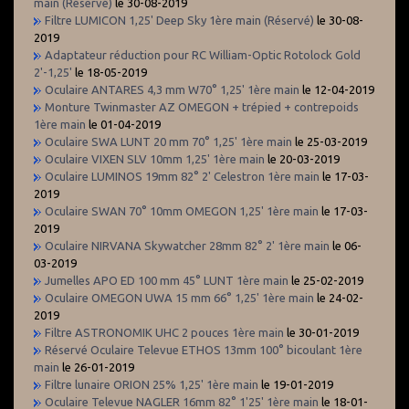
main (Réservé)
le 30-08-2019
Filtre LUMICON 1,25' Deep Sky 1ère main (Réservé)
le 30-08-
2019
Adaptateur réduction pour RC William-Optic Rotolock Gold
2'-1,25'
le 18-05-2019
Oculaire ANTARES 4,3 mm W70° 1,25' 1ère main
le 12-04-2019
Monture Twinmaster AZ OMEGON + trépied + contrepoids
1ère main
le 01-04-2019
Oculaire SWA LUNT 20 mm 70° 1,25' 1ère main
le 25-03-2019
Oculaire VIXEN SLV 10mm 1,25' 1ère main
le 20-03-2019
Oculaire LUMINOS 19mm 82° 2' Celestron 1ère main
le 17-03-
2019
Oculaire SWAN 70° 10mm OMEGON 1,25' 1ère main
le 17-03-
2019
Oculaire NIRVANA Skywatcher 28mm 82° 2' 1ère main
le 06-
03-2019
Jumelles APO ED 100 mm 45° LUNT 1ère main
le 25-02-2019
Oculaire OMEGON UWA 15 mm 66° 1,25' 1ère main
le 24-02-
2019
Filtre ASTRONOMIK UHC 2 pouces 1ère main
le 30-01-2019
Réservé Oculaire Televue ETHOS 13mm 100° bicoulant 1ère
main
le 26-01-2019
Filtre lunaire ORION 25% 1,25' 1ère main
le 19-01-2019
Oculaire Televue NAGLER 16mm 82° 1'25' 1ère main
le 18-01-