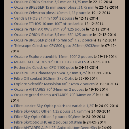
Oculaire ORION Stratus 3,5 mm en 31,75 mm
le 22-12-2014
Oculaire BRESSER 15 mm super plossl 31,75 mm
le 22-12-2014
Oculaire Celestron plossl 40 mm 1,25 pouce
le 19-12-2014
Vends ETHOS 21 mm 100° 2 pouces
le 12-12-2014
Oculaire ETHOS 10 mm 100° bi-coulant
le 12-12-2014
Ouclaire PENTAX XW 5 mm 70° 1,25 pouce
le 12-12-2014
Oculaire ORION Stratus 3,5 mm 68° 1,25 pouce
le 12-12-2014
Oculaire BRESSER plossl 15 mm 52° 1,25 pouce
le 12-12-2014
Telescope Celestron CPC800 goto 203mm/2032mm
le 07-12-
2014
Oculaire Explore scientific 14mm 100° 2 pouces
le 29-11-2014
MEADE ACF-SC 305 12" UHTC LX200 GoTo
le 24-11-2014
Recherche Celestron CPC 1100 goto
le 24-11-2014
Oculaire TMB Planetery II SWA 3,2 mm 1,25'
le 11-11-2014
Filtre OIII coulant 50,8mm Sky-Optic
le 22-10-2014
Explore Scientific Maxvision 68° 34mm 2 pouces
le 19-10-2014
Oculaire ANTARES 70° 34mm en 2 pouces
le 19-10-2014
Oculaire grand champ ANTARES 70° 34mm en 2'
le 11-10-
2014
Filtre Lunaire Sky-Optic polarisant variable 1,25'
le 24-09-2014
Filtre Sky-Optic OIII en 1,25 pouce 31,75mm
le 24-09-2014
Filtre Sky-Optic OIII en 2 pouces 50,8mm
le 24-09-2014
Filtre SkyOptic UHC en 2 pouces 50,8mm
le 24-09-2014
Filtre ANTARES ALP 1,25' Antipollution-Deep-Sky
le 24-09-