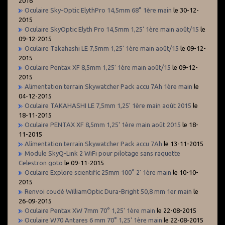
2016
Oculaire Sky-Optic ElythPro 14,5mm 68° 1ère main
le 30-12-
2015
Oculaire SkyOptic Elyth Pro 14,5mm 1,25' 1ère main août/15
le
09-12-2015
Oculaire Takahashi LE 7,5mm 1,25' 1ère main août/15
le 09-12-
2015
Oculaire Pentax XF 8,5mm 1,25' 1ère main août/15
le 09-12-
2015
Alimentation terrain Skywatcher Pack accu 7Ah 1ère main
le
04-12-2015
Oculaire TAKAHASHI LE 7,5mm 1,25' 1ère main août 2015
le
18-11-2015
Oculaire PENTAX XF 8,5mm 1,25' 1ère main août 2015
le 18-
11-2015
Alimentation terrain Skywatcher Pack accu 7Ah
le 13-11-2015
Module SkyQ-Link 2 WiFi pour pilotage sans raquette
Celestron goto
le 09-11-2015
Oculaire Explore scientific 25mm 100° 2' 1ère main
le 10-10-
2015
Renvoi coudé WilliamOptic Dura-Bright 50,8 mm 1er main
le
26-09-2015
Oculaire Pentax XW 7mm 70° 1,25' 1ère main
le 22-08-2015
Oculaire W70 Antares 6 mm 70° 1,25' 1ère main
le 22-08-2015