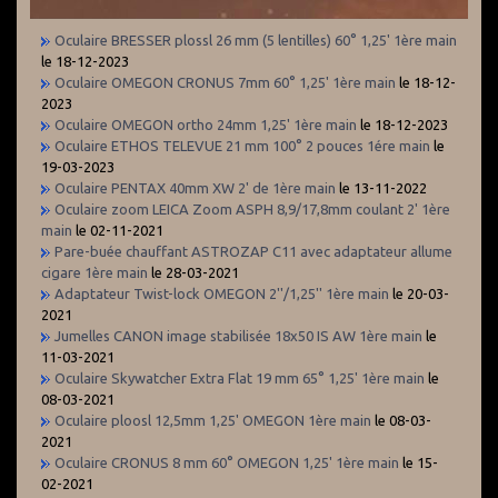
Oculaire BRESSER plossl 26 mm (5 lentilles) 60° 1,25' 1ère main
le 18-12-2023
Oculaire OMEGON CRONUS 7mm 60° 1,25' 1ère main
le 18-12-
2023
Oculaire OMEGON ortho 24mm 1,25' 1ère main
le 18-12-2023
Oculaire ETHOS TELEVUE 21 mm 100° 2 pouces 1ére main
le
19-03-2023
Oculaire PENTAX 40mm XW 2' de 1ère main
le 13-11-2022
Oculaire zoom LEICA Zoom ASPH 8,9/17,8mm coulant 2' 1ère
main
le 02-11-2021
Pare-buée chauffant ASTROZAP C11 avec adaptateur allume
cigare 1ère main
le 28-03-2021
Adaptateur Twist-lock OMEGON 2''/1,25'' 1ère main
le 20-03-
2021
Jumelles CANON image stabilisée 18x50 IS AW 1ère main
le
11-03-2021
Oculaire Skywatcher Extra Flat 19 mm 65° 1,25' 1ère main
le
08-03-2021
Oculaire ploosl 12,5mm 1,25' OMEGON 1ère main
le 08-03-
2021
Oculaire CRONUS 8 mm 60° OMEGON 1,25' 1ère main
le 15-
02-2021