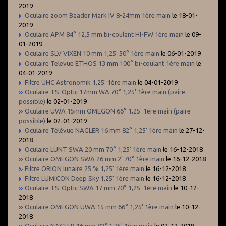
2019
Oculaire zoom Baader Mark IV 8-24mm 1ère main
le 18-01-
2019
Oculaire APM 84° 12,5 mm bi-coulant HI-FW 1ère main
le 09-
01-2019
Oculaire SLV VIXEN 10 mm 1,25' 50° 1ère main
le 06-01-2019
Oculaire Televue ETHOS 13 mm 100° bi-coulant 1ère main
le
04-01-2019
Filtre UHC Astronomik 1,25' 1ère main
le 04-01-2019
Oculaire TS-Optic 17mm WA 70° 1,25' 1ère main (paire
possible)
le 02-01-2019
Oculaire UWA 15mm OMEGON 66° 1,25' 1ère main (paire
possible)
le 02-01-2019
Oculaire Télévue NAGLER 16 mm 82° 1,25' 1ère main
le 27-12-
2018
Oculaire LUNT SWA 20 mm 70° 1,25' 1ére main
le 16-12-2018
Oculaire OMEGON SWA 26 mm 2' 70° 1ère main
le 16-12-2018
Filtre ORION lunaire 25 % 1,25' 1ère main
le 16-12-2018
Filtre LUMICON Deep Sky 1,25' 1ère main
le 16-12-2018
Oculaire TS-Optic SWA 17 mm 70° 1,25' 1ère main
le 10-12-
2018
Oculaire OMEGON UWA 15 mm 66° 1,25' 1ère main
le 10-12-
2018
Oculaire NAGLER 16 mm 82° 1,25' 1ère main
le 02-12-2018