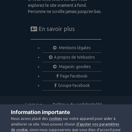
explorez le site vraiment à fond.
Personne ne scrolle jamais jusqu'en bas.
En savoir plus
Mentions légales
A propos de Webastro
Magasin: goodies
Page Facebook
Groupe Facebook
Langue
Politique de confidentialité
Nous contacter
Cookies
Information importante
Copyright © 2020 Webastro
Nous avons placé des
cookies
sur votre appareil pour aider à
Powered by Invision Community
améliorer ce site. Vous pouvez choisir
d’ajuster vos paramètres
de cookie
, sinon nous supposerons que vous êtes d’accord pour