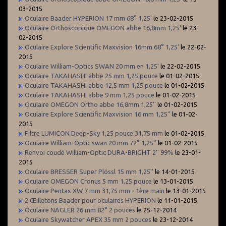
03-2015
Oculaire Baader HYPERION 17 mm 68° 1,25'
le 23-02-2015
Oculaire Orthoscopique OMEGON abbe 16,8mm 1,25'
le 23-
02-2015
Oculaire Explore Scientific Maxvision 16mm 68° 1,25'
le 22-02-
2015
Oculaire William-Optics SWAN 20 mm en 1,25'
le 22-02-2015
Oculaire TAKAHASHI abbe 25 mm 1,25 pouce
le 01-02-2015
Oculaire TAKAHASHI abbe 12,5 mm 1,25 pouce
le 01-02-2015
Oculaire TAKAHASHI abbe 9 mm 1,25 pouce
le 01-02-2015
Oculaire OMEGON Ortho abbe 16,8mm 1,25''
le 01-02-2015
Oculaire Explore Scientific Maxvision 16 mm 1,25''
le 01-02-
2015
Filtre LUMICON Deep-Sky 1,25 pouce 31,75 mm
le 01-02-2015
Oculaire William-Optic swan 20 mm 72° 1,25''
le 01-02-2015
Renvoi coudé William-Optic DURA-BRIGHT 2'' 99%
le 23-01-
2015
Oculaire BRESSER Super Plössl 15 mm 1,25''
le 14-01-2015
Oculaire OMEGON Cronus 5 mm 1,25 pouce
le 13-01-2015
Oculaire Pentax XW 7 mm 31,75 mm - 1ère main
le 13-01-2015
2 Œilletons Baader pour oculaires HYPERION
le 11-01-2015
Oculaire NAGLER 26 mm 82° 2 pouces
le 25-12-2014
Oculaire Skywatcher APEX 35 mm 2 pouces
le 23-12-2014