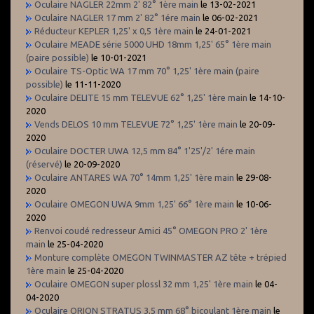
Oculaire NAGLER 22mm 2' 82° 1ère main
le 13-02-2021
Oculaire NAGLER 17 mm 2' 82° 1ére main
le 06-02-2021
Réducteur KEPLER 1,25' x 0,5 1ère main
le 24-01-2021
Oculaire MEADE série 5000 UHD 18mm 1,25' 65° 1ère main
(paire possible)
le 10-01-2021
Oculaire TS-Optic WA 17 mm 70° 1,25' 1ère main (paire
possible)
le 11-11-2020
Oculaire DELITE 15 mm TELEVUE 62° 1,25' 1ère main
le 14-10-
2020
Vends DELOS 10 mm TELEVUE 72° 1,25' 1ère main
le 20-09-
2020
Oculaire DOCTER UWA 12,5 mm 84° 1'25'/2' 1ére main
(réservé)
le 20-09-2020
Oculaire ANTARES WA 70° 14mm 1,25' 1ère main
le 29-08-
2020
Oculaire OMEGON UWA 9mm 1,25' 66° 1ère main
le 10-06-
2020
Renvoi coudé redresseur Amici 45° OMEGON PRO 2' 1ère
main
le 25-04-2020
Monture complète OMEGON TWINMASTER AZ tête + trépied
1ère main
le 25-04-2020
Oculaire OMEGON super plossl 32 mm 1,25' 1ère main
le 04-
04-2020
Oculaire ORION STRATUS 3,5 mm 68° bicoulant 1ère main
le