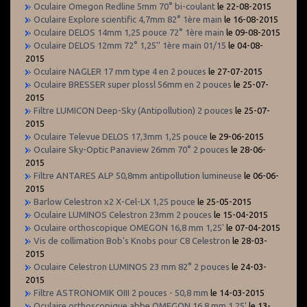
Oculaire Omegon Redline 5mm 70° bi-coulant
le 22-08-2015
Oculaire Explore scientific 4,7mm 82° 1ère main
le 16-08-2015
Oculaire DELOS 14mm 1,25 pouce 72° 1ère main
le 09-08-2015
Oculaire DELOS 12mm 72° 1,25'' 1ère main 01/15
le 04-08-
2015
Oculaire NAGLER 17 mm type 4 en 2 pouces
le 27-07-2015
Oculaire BRESSER super plossl 56mm en 2 pouces
le 25-07-
2015
Filtre LUMICON Deep-Sky (Antipollution) 2 pouces
le 25-07-
2015
Oculaire Televue DELOS 17,3mm 1,25 pouce
le 29-06-2015
Oculaire Sky-Optic Panaview 26mm 70° 2 pouces
le 28-06-
2015
Filtre ANTARES ALP 50,8mm antipollution lumineuse
le 06-06-
2015
Barlow Celestron x2 X-Cel-LX 1,25 pouce
le 25-05-2015
Oculaire LUMINOS Celestron 23mm 2 pouces
le 15-04-2015
Oculaire orthoscopique OMEGON 16,8 mm 1,25'
le 07-04-2015
Vis de collimation Bob's Knobs pour C8 Celestron
le 28-03-
2015
Oculaire Celestron LUMINOS 23 mm 82° 2 pouces
le 24-03-
2015
Filtre ASTRONOMIK OIII 2 pouces - 50,8 mm
le 14-03-2015
Oculaire orthoscopique abbe OMEGON 16,8 mm 1,25'
le 13-