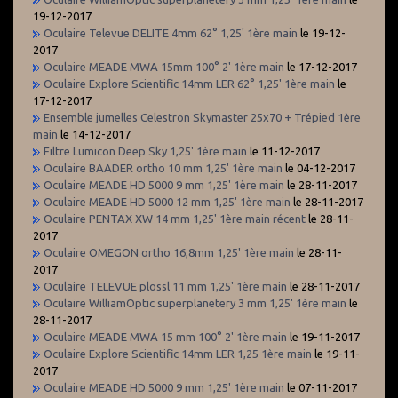
19-12-2017
Oculaire Televue DELITE 4mm 62° 1,25' 1ère main
le 19-12-
2017
Oculaire MEADE MWA 15mm 100° 2' 1ère main
le 17-12-2017
Oculaire Explore Scientific 14mm LER 62° 1,25' 1ère main
le
17-12-2017
Ensemble jumelles Celestron Skymaster 25x70 + Trépied 1ère
main
le 14-12-2017
Filtre Lumicon Deep Sky 1,25' 1ère main
le 11-12-2017
Oculaire BAADER ortho 10 mm 1,25' 1ère main
le 04-12-2017
Oculaire MEADE HD 5000 9 mm 1,25' 1ère main
le 28-11-2017
Oculaire MEADE HD 5000 12 mm 1,25' 1ère main
le 28-11-2017
Oculaire PENTAX XW 14 mm 1,25' 1ère main récent
le 28-11-
2017
Oculaire OMEGON ortho 16,8mm 1,25' 1ère main
le 28-11-
2017
Oculaire TELEVUE plossl 11 mm 1,25' 1ère main
le 28-11-2017
Oculaire WilliamOptic superplanetery 3 mm 1,25' 1ère main
le
28-11-2017
Oculaire MEADE MWA 15 mm 100° 2' 1ère main
le 19-11-2017
Oculaire Explore Scientific 14mm LER 1,25 1ère main
le 19-11-
2017
Oculaire MEADE HD 5000 9 mm 1,25' 1ère main
le 07-11-2017