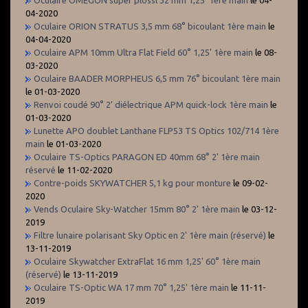
04-2020
Oculaire ORION STRATUS 3,5 mm 68° bicoulant 1ère main
le
04-04-2020
Oculaire APM 10mm Ultra Flat Field 60° 1,25' 1ère main
le 08-
03-2020
Oculaire BAADER MORPHEUS 6,5 mm 76° bicoulant 1ère main
le 01-03-2020
Renvoi coudé 90° 2’ diélectrique APM quick-lock 1ère main
le
01-03-2020
Lunette APO doublet Lanthane FLP53 TS Optics 102/714 1ère
main
le 01-03-2020
Oculaire TS-Optics PARAGON ED 40mm 68° 2' 1ère main
réservé
le 11-02-2020
Contre-poids SKYWATCHER 5,1 kg pour monture
le 09-02-
2020
Vends Oculaire Sky-Watcher 15mm 80° 2' 1ère main
le 03-12-
2019
Filtre lunaire polarisant Sky Optic en 2' 1ère main (réservé)
le
13-11-2019
Oculaire Skywatcher ExtraFlat 16 mm 1,25' 60° 1ère main
(réservé)
le 13-11-2019
Oculaire TS-Optic WA 17 mm 70° 1,25' 1ère main
le 11-11-
2019