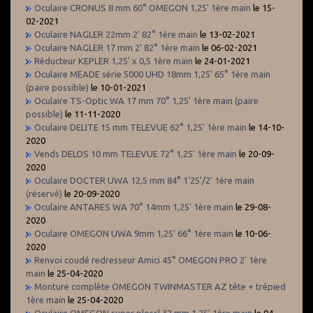
Oculaire CRONUS 8 mm 60° OMEGON 1,25' 1ère main
le 15-
02-2021
Oculaire NAGLER 22mm 2' 82° 1ère main
le 13-02-2021
Oculaire NAGLER 17 mm 2' 82° 1ére main
le 06-02-2021
Réducteur KEPLER 1,25' x 0,5 1ère main
le 24-01-2021
Oculaire MEADE série 5000 UHD 18mm 1,25' 65° 1ère main
(paire possible)
le 10-01-2021
Oculaire TS-Optic WA 17 mm 70° 1,25' 1ère main (paire
possible)
le 11-11-2020
Oculaire DELITE 15 mm TELEVUE 62° 1,25' 1ère main
le 14-10-
2020
Vends DELOS 10 mm TELEVUE 72° 1,25' 1ère main
le 20-09-
2020
Oculaire DOCTER UWA 12,5 mm 84° 1'25'/2' 1ére main
(réservé)
le 20-09-2020
Oculaire ANTARES WA 70° 14mm 1,25' 1ère main
le 29-08-
2020
Oculaire OMEGON UWA 9mm 1,25' 66° 1ère main
le 10-06-
2020
Renvoi coudé redresseur Amici 45° OMEGON PRO 2' 1ère
main
le 25-04-2020
Monture complète OMEGON TWINMASTER AZ tête + trépied
1ère main
le 25-04-2020
Oculaire OMEGON super plossl 32 mm 1,25' 1ère main
le 04-