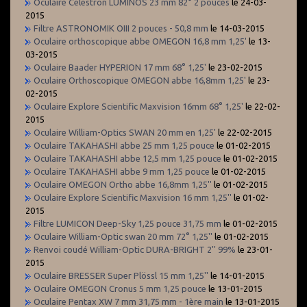
Oculaire Celestron LUMINOS 23 mm 82° 2 pouces
le 24-03-
2015
Filtre ASTRONOMIK OIII 2 pouces - 50,8 mm
le 14-03-2015
Oculaire orthoscopique abbe OMEGON 16,8 mm 1,25'
le 13-
03-2015
Oculaire Baader HYPERION 17 mm 68° 1,25'
le 23-02-2015
Oculaire Orthoscopique OMEGON abbe 16,8mm 1,25'
le 23-
02-2015
Oculaire Explore Scientific Maxvision 16mm 68° 1,25'
le 22-02-
2015
Oculaire William-Optics SWAN 20 mm en 1,25'
le 22-02-2015
Oculaire TAKAHASHI abbe 25 mm 1,25 pouce
le 01-02-2015
Oculaire TAKAHASHI abbe 12,5 mm 1,25 pouce
le 01-02-2015
Oculaire TAKAHASHI abbe 9 mm 1,25 pouce
le 01-02-2015
Oculaire OMEGON Ortho abbe 16,8mm 1,25''
le 01-02-2015
Oculaire Explore Scientific Maxvision 16 mm 1,25''
le 01-02-
2015
Filtre LUMICON Deep-Sky 1,25 pouce 31,75 mm
le 01-02-2015
Oculaire William-Optic swan 20 mm 72° 1,25''
le 01-02-2015
Renvoi coudé William-Optic DURA-BRIGHT 2'' 99%
le 23-01-
2015
Oculaire BRESSER Super Plössl 15 mm 1,25''
le 14-01-2015
Oculaire OMEGON Cronus 5 mm 1,25 pouce
le 13-01-2015
Oculaire Pentax XW 7 mm 31,75 mm - 1ère main
le 13-01-2015