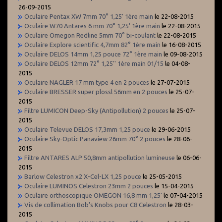
26-09-2015
Oculaire Pentax XW 7mm 70° 1,25' 1ère main
le 22-08-2015
Oculaire W70 Antares 6 mm 70° 1,25' 1ère main
le 22-08-2015
Oculaire Omegon Redline 5mm 70° bi-coulant
le 22-08-2015
Oculaire Explore scientific 4,7mm 82° 1ère main
le 16-08-2015
Oculaire DELOS 14mm 1,25 pouce 72° 1ère main
le 09-08-2015
Oculaire DELOS 12mm 72° 1,25'' 1ère main 01/15
le 04-08-
2015
Oculaire NAGLER 17 mm type 4 en 2 pouces
le 27-07-2015
Oculaire BRESSER super plossl 56mm en 2 pouces
le 25-07-
2015
Filtre LUMICON Deep-Sky (Antipollution) 2 pouces
le 25-07-
2015
Oculaire Televue DELOS 17,3mm 1,25 pouce
le 29-06-2015
Oculaire Sky-Optic Panaview 26mm 70° 2 pouces
le 28-06-
2015
Filtre ANTARES ALP 50,8mm antipollution lumineuse
le 06-06-
2015
Barlow Celestron x2 X-Cel-LX 1,25 pouce
le 25-05-2015
Oculaire LUMINOS Celestron 23mm 2 pouces
le 15-04-2015
Oculaire orthoscopique OMEGON 16,8 mm 1,25'
le 07-04-2015
Vis de collimation Bob's Knobs pour C8 Celestron
le 28-03-
2015