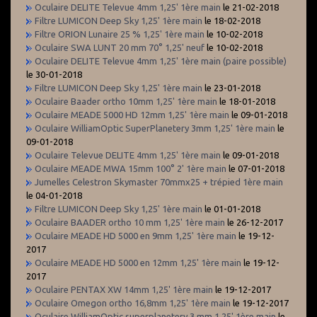
Oculaire DELITE Televue 4mm 1,25' 1ère main
le 21-02-2018
Filtre LUMICON Deep Sky 1,25' 1ère main
le 18-02-2018
Filtre ORION Lunaire 25 % 1,25' 1ère main
le 10-02-2018
Oculaire SWA LUNT 20 mm 70° 1,25' neuf
le 10-02-2018
Oculaire DELITE Televue 4mm 1,25' 1ère main (paire possible)
le 30-01-2018
Filtre LUMICON Deep Sky 1,25' 1ère main
le 23-01-2018
Oculaire Baader ortho 10mm 1,25' 1ère main
le 18-01-2018
Oculaire MEADE 5000 HD 12mm 1,25' 1ère main
le 09-01-2018
Oculaire WilliamOptic SuperPlanetery 3mm 1,25' 1ère main
le
09-01-2018
Oculaire Televue DELITE 4mm 1,25' 1ère main
le 09-01-2018
Oculaire MEADE MWA 15mm 100° 2' 1ère main
le 07-01-2018
Jumelles Celestron Skymaster 70mmx25 + trépied 1ère main
le 04-01-2018
Filtre LUMICON Deep Sky 1,25' 1ère main
le 01-01-2018
Oculaire BAADER ortho 10 mm 1,25' 1ère main
le 26-12-2017
Oculaire MEADE HD 5000 en 9mm 1,25' 1ère main
le 19-12-
2017
Oculaire MEADE HD 5000 en 12mm 1,25' 1ère main
le 19-12-
2017
Oculaire PENTAX XW 14mm 1,25' 1ère main
le 19-12-2017
Oculaire Omegon ortho 16,8mm 1,25' 1ère main
le 19-12-2017
Oculaire WilliamOptic superplanetery 3 mm 1,25' 1ère main
le