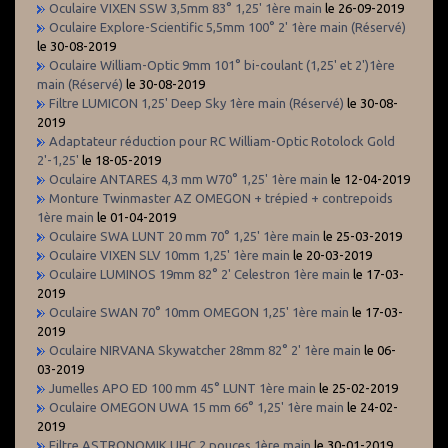
Oculaire VIXEN SSW 3,5mm 83° 1,25' 1ère main
le 26-09-2019
Oculaire Explore-Scientific 5,5mm 100° 2' 1ère main (Réservé)
le 30-08-2019
Oculaire William-Optic 9mm 101° bi-coulant (1,25' et 2')1ère
main (Réservé)
le 30-08-2019
Filtre LUMICON 1,25' Deep Sky 1ère main (Réservé)
le 30-08-
2019
Adaptateur réduction pour RC William-Optic Rotolock Gold
2'-1,25'
le 18-05-2019
Oculaire ANTARES 4,3 mm W70° 1,25' 1ère main
le 12-04-2019
Monture Twinmaster AZ OMEGON + trépied + contrepoids
1ère main
le 01-04-2019
Oculaire SWA LUNT 20 mm 70° 1,25' 1ère main
le 25-03-2019
Oculaire VIXEN SLV 10mm 1,25' 1ère main
le 20-03-2019
Oculaire LUMINOS 19mm 82° 2' Celestron 1ère main
le 17-03-
2019
Oculaire SWAN 70° 10mm OMEGON 1,25' 1ère main
le 17-03-
2019
Oculaire NIRVANA Skywatcher 28mm 82° 2' 1ère main
le 06-
03-2019
Jumelles APO ED 100 mm 45° LUNT 1ère main
le 25-02-2019
Oculaire OMEGON UWA 15 mm 66° 1,25' 1ère main
le 24-02-
2019
Filtre ASTRONOMIK UHC 2 pouces 1ère main
le 30-01-2019