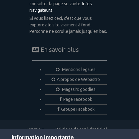
consulter la page suivante:
Infos
Navigateurs
.
Si vous lisez ceci, c'est que vous
explorez le site vraiment à fond.
Personne ne scrolle jamais jusqu'en bas.
En savoir plus
Mentions légales
A propos de Webastro
Magasin: goodies
Page Facebook
Groupe Facebook
Langue
Politique de confidentialité
Nous contacter
Cookies
Information importante