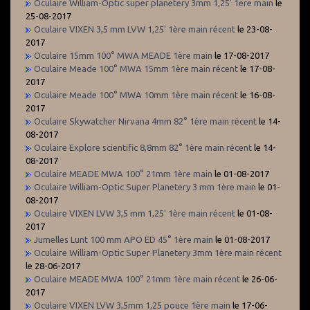
Oculaire William-Optic super planetery 3mm 1,25' 1ere main
le
25-08-2017
Oculaire VIXEN 3,5 mm LVW 1,25' 1ère main récent
le 23-08-
2017
Oculaire 15mm 100° MWA MEADE 1ère main
le 17-08-2017
Oculaire Meade 100° MWA 15mm 1ère main récent
le 17-08-
2017
Oculaire Meade 100° MWA 10mm 1ère main récent
le 16-08-
2017
Oculaire Skywatcher Nirvana 4mm 82° 1ère main récent
le 14-
08-2017
Oculaire Explore scientific 8,8mm 82° 1ère main récent
le 14-
08-2017
Oculaire MEADE MWA 100° 21mm 1ère main
le 01-08-2017
Oculaire William-Optic Super Planetery 3 mm 1ère main
le 01-
08-2017
Oculaire VIXEN LVW 3,5 mm 1,25' 1ère main récent
le 01-08-
2017
Jumelles Lunt 100 mm APO ED 45° 1ère main
le 01-08-2017
Oculaire William-Optic Super Planetery 3mm 1ère main récent
le 28-06-2017
Oculaire MEADE MWA 100° 21mm 1ère main récent
le 26-06-
2017
Oculaire VIXEN LVW 3,5mm 1,25 pouce 1ère main
le 17-06-