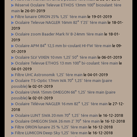
Réservé Oculaire Televue ETHOS 13mm 100° bicoulant 1ère
main
le 26-01-2019
Filtre lunaire ORION 25% 1,25' 1ère main
le 19-01-2019
Oculaire Televue NAGLER 16mm 82° 1'25' 1ère main
le 18-01-
2019
Oculaire zoom Baader Mark IV 8-24mm 1ère main
le 18-01-
2019
Oculaire APM 84° 12,5 mm bi-coulant HI-FW 1ère main
le 09-
01-2019
Oculaire SLV VIXEN 10 mm 1,25' 50° 1ère main
le 06-01-2019
Oculaire Televue ETHOS 13 mm 100° bi-coulant 1ère main
le
04-01-2019
Filtre UHC Astronomik 1,25' 1ère main
le 04-01-2019
Oculaire TS-Optic 17mm WA 70° 1,25' 1ère main (paire
possible)
le 02-01-2019
Oculaire UWA 15mm OMEGON 66° 1,25' 1ère main (paire
possible)
le 02-01-2019
Oculaire Télévue NAGLER 16 mm 82° 1,25' 1ère main
le 27-12-
2018
Oculaire LUNT SWA 20 mm 70° 1,25' 1ére main
le 16-12-2018
Oculaire OMEGON SWA 26 mm 2' 70° 1ère main
le 16-12-2018
Filtre ORION lunaire 25 % 1,25' 1ère main
le 16-12-2018
Filtre LUMICON Deep Sky 1,25' 1ère main
le 16-12-2018