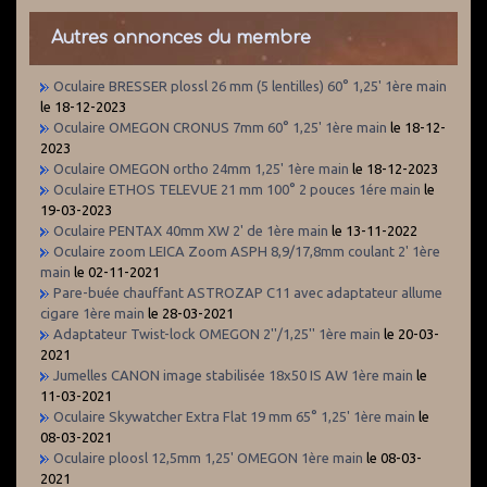
Autres annonces du membre
Oculaire BRESSER plossl 26 mm (5 lentilles) 60° 1,25' 1ère main
le 18-12-2023
Oculaire OMEGON CRONUS 7mm 60° 1,25' 1ère main
le 18-12-
2023
Oculaire OMEGON ortho 24mm 1,25' 1ère main
le 18-12-2023
Oculaire ETHOS TELEVUE 21 mm 100° 2 pouces 1ére main
le
19-03-2023
Oculaire PENTAX 40mm XW 2' de 1ère main
le 13-11-2022
Oculaire zoom LEICA Zoom ASPH 8,9/17,8mm coulant 2' 1ère
main
le 02-11-2021
Pare-buée chauffant ASTROZAP C11 avec adaptateur allume
cigare 1ère main
le 28-03-2021
Adaptateur Twist-lock OMEGON 2''/1,25'' 1ère main
le 20-03-
2021
Jumelles CANON image stabilisée 18x50 IS AW 1ère main
le
11-03-2021
Oculaire Skywatcher Extra Flat 19 mm 65° 1,25' 1ère main
le
08-03-2021
Oculaire ploosl 12,5mm 1,25' OMEGON 1ère main
le 08-03-
2021