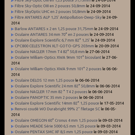
Filtre Sky-Optic OIII en 2 pouces 50,8mm
le 24-09-2014
Filtre SkyOptic UHC en 2 pouces 50,8mm
le 24-09-2014
Filtre ANTARES ALP 1,25' Antipollution-Deep-Sky
le 24-09-
2014
Barlow ANTARES x 2 en 1,25 pouce 31,75mm
le 24-09-2014
Oculaire ANTARES 34 mm 70° en 2 pouces
le 24-09-2014
Oculaire Explore Scientific 6,7 mm 82° 1,25'
le 24-09-2014
CPC800 CELESTRON XLT-GOTO-GPS 203mm
le 20-09-2014
Oculaire NAGLER 17mm T4 82° 50,8 mm
le 27-06-2014
Oculaire William-Optics XWA 9mm 101° bicoulant
le 27-06-
2014
Oculaire William-Optics XWA 9 mm 101° 2 pouces
le 06-06-
2014
Oculaire DELOS 12 mm 1,25 pouce
le 06-06-2014
Oculaire Explore Scientific 24 mm 82° 50,8mm
le 06-06-2014
Oculaire NAGLER 17 mm 82 ° T4 2 pouces
le 06-06-2014
Oculaire PANOPTIC 35 mm 2 pouces
le 06-06-2014
Oculaire Explore Scientific 14mm 82° 1,25 pouce
le 17-05-2014
Renvoi coudé WO Durabright 99% 2'' filetage SC
le 06-05-
2014
Oculaire OMEGON 60° Cronus 4 mm 1,25 pouce
le 09-03-2014
Oculaire MEADE Série 5000 6,5 mm 1,25 pouce
le 09-03-2014
Oculaire PENTAX SMC XF 8,5 mm 1,25 pouce
le 09-03-2014