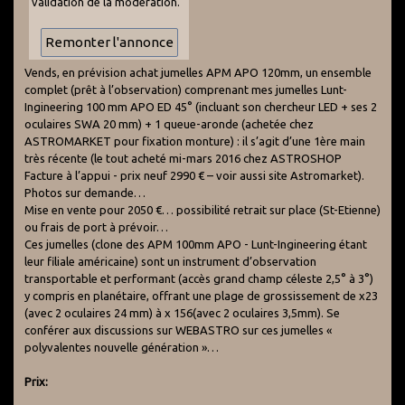
validation de la modération.
Vends, en prévision achat jumelles APM APO 120mm, un ensemble
complet (prêt à l’observation) comprenant mes jumelles Lunt-
Ingineering 100 mm APO ED 45° (incluant son chercheur LED + ses 2
oculaires SWA 20 mm) + 1 queue-aronde (achetée chez
ASTROMARKET pour fixation monture) : il s’agit d’une 1ère main
très récente (le tout acheté mi-mars 2016 chez ASTROSHOP
Facture à l’appui - prix neuf 2990 € – voir aussi site Astromarket).
Photos sur demande…
Mise en vente pour 2050 €… possibilité retrait sur place (St-Etienne)
ou frais de port à prévoir…
Ces jumelles (clone des APM 100mm APO - Lunt-Ingineering étant
leur filiale américaine) sont un instrument d’observation
transportable et performant (accès grand champ céleste 2,5° à 3°)
y compris en planétaire, offrant une plage de grossissement de x23
(avec 2 oculaires 24 mm) à x 156(avec 2 oculaires 3,5mm). Se
conférer aux discussions sur WEBASTRO sur ces jumelles «
polyvalentes nouvelle génération »…
Prix: