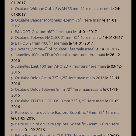
01-2017
Oculaire William-Optic SWAN 33 mm 1ère main récent
le 24-
01-2017
Oculaire Baader Morpheus 4,5mm 76°- 1ere main
le 14-01-
2017
PANOPTIC-41mm-68°-1eremain
le 14-01-2017
Oculaire Televue NAGLER 31 mm 82° 1ere main
le 14-01-2017
ETHOS-21mm-100°-1eremain
le 14-01-2017
Docter12,5mm84°-bi-coulant-1èremain (rare)
le 14-01-2017
Jumelles 100mm ED APO Lunt + monture 1ére main
le 26-12-
2016
Jumelles Lunt 100 mm APO ED + monture 1ère main
le 03-12-
2016
Oculaire Delos 8 mm 72° 1,25' 1ère main mars 2016
le 22-11-
2016
Oculaire Delos Televue 8mm 72° 1ère main récent
le 01-11-
2016
Oculaire TELEVUE DELOS 8 mm 72° 1,25' 1ère main
le 01-09-
2016
Paire ou unité oculaire Explore Scientific 14mm 82° 1ère main
le 01-09-2016
Paire ou unité oculaire Explore Scientific 24mm 68° N2 1ère
main
le 01-09-2016
Filtre Explore Scientific CLS 1,25' 1ère main récent
le 20-08-