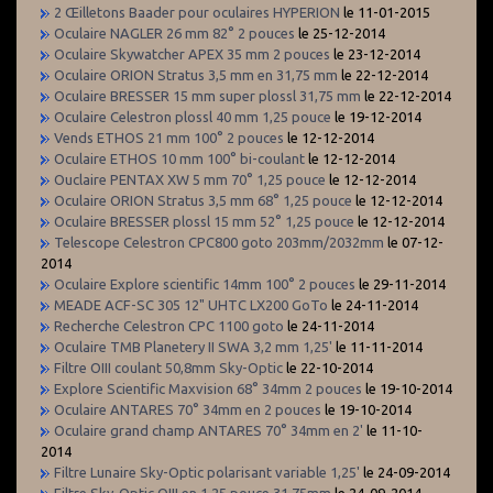
2 Œilletons Baader pour oculaires HYPERION
le 11-01-2015
Oculaire NAGLER 26 mm 82° 2 pouces
le 25-12-2014
Oculaire Skywatcher APEX 35 mm 2 pouces
le 23-12-2014
Oculaire ORION Stratus 3,5 mm en 31,75 mm
le 22-12-2014
Oculaire BRESSER 15 mm super plossl 31,75 mm
le 22-12-2014
Oculaire Celestron plossl 40 mm 1,25 pouce
le 19-12-2014
Vends ETHOS 21 mm 100° 2 pouces
le 12-12-2014
Oculaire ETHOS 10 mm 100° bi-coulant
le 12-12-2014
Ouclaire PENTAX XW 5 mm 70° 1,25 pouce
le 12-12-2014
Oculaire ORION Stratus 3,5 mm 68° 1,25 pouce
le 12-12-2014
Oculaire BRESSER plossl 15 mm 52° 1,25 pouce
le 12-12-2014
Telescope Celestron CPC800 goto 203mm/2032mm
le 07-12-
2014
Oculaire Explore scientific 14mm 100° 2 pouces
le 29-11-2014
MEADE ACF-SC 305 12" UHTC LX200 GoTo
le 24-11-2014
Recherche Celestron CPC 1100 goto
le 24-11-2014
Oculaire TMB Planetery II SWA 3,2 mm 1,25'
le 11-11-2014
Filtre OIII coulant 50,8mm Sky-Optic
le 22-10-2014
Explore Scientific Maxvision 68° 34mm 2 pouces
le 19-10-2014
Oculaire ANTARES 70° 34mm en 2 pouces
le 19-10-2014
Oculaire grand champ ANTARES 70° 34mm en 2'
le 11-10-
2014
Filtre Lunaire Sky-Optic polarisant variable 1,25'
le 24-09-2014
Filtre Sky-Optic OIII en 1,25 pouce 31,75mm
le 24-09-2014