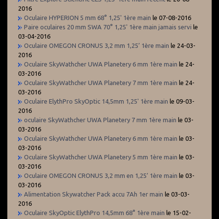
2016
Oculaire HYPERION 5 mm 68° 1,25' 1ère main
le 07-08-2016
Paire oculaires 20 mm SWA 70° 1,25' 1ère main jamais servi
le
03-04-2016
Oculaire OMEGON CRONUS 3,2 mm 1,25’ 1ère main
le 24-03-
2016
Oculaire SkyWathcher UWA Planetery 6 mm 1ère main
le 24-
03-2016
Oculaire SkyWathcher UWA Planetery 7 mm 1ère main
le 24-
03-2016
Oculaire ElythPro SkyOptic 14,5mm 1,25' 1ère main
le 09-03-
2016
oculaire SkyWathcher UWA Planetery 7 mm 1ère main
le 03-
03-2016
Oculaire SkyWathcher UWA Planetery 6 mm 1ère main
le 03-
03-2016
Oculaire SkyWathcher UWA Planetery 5 mm 1ère main
le 03-
03-2016
Oculaire OMEGON CRONUS 3,2 mm en 1,25’ 1ère main
le 03-
03-2016
Alimentation Skywatcher Pack accu 7Ah 1er main
le 03-03-
2016
Oculaire SkyOptic ElythPro 14,5mm 68° 1ère main
le 15-02-