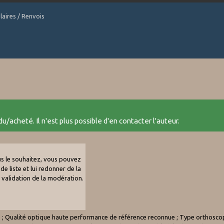
laires / Renvois
u/acheté. Il n'est plus possible d'en contacter l'auteur.
ous le souhaitez, vous pouvez
de liste et lui redonner de la
e validation de la modération.
 Qualité optique haute performance de référence reconnue ; Type orthoscopiqu