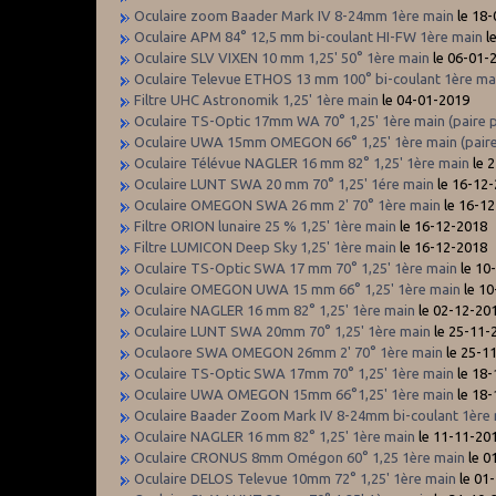
Oculaire zoom Baader Mark IV 8-24mm 1ère main
le 18
Oculaire APM 84° 12,5 mm bi-coulant HI-FW 1ère main
l
Oculaire SLV VIXEN 10 mm 1,25' 50° 1ère main
le 06-01-
Oculaire Televue ETHOS 13 mm 100° bi-coulant 1ère ma
Filtre UHC Astronomik 1,25' 1ère main
le 04-01-2019
Oculaire TS-Optic 17mm WA 70° 1,25' 1ère main (paire p
Oculaire UWA 15mm OMEGON 66° 1,25' 1ère main (paire
Oculaire Télévue NAGLER 16 mm 82° 1,25' 1ère main
le 
Oculaire LUNT SWA 20 mm 70° 1,25' 1ére main
le 16-12
Oculaire OMEGON SWA 26 mm 2' 70° 1ère main
le 16-1
Filtre ORION lunaire 25 % 1,25' 1ère main
le 16-12-2018
Filtre LUMICON Deep Sky 1,25' 1ère main
le 16-12-2018
Oculaire TS-Optic SWA 17 mm 70° 1,25' 1ère main
le 10
Oculaire OMEGON UWA 15 mm 66° 1,25' 1ère main
le 10
Oculaire NAGLER 16 mm 82° 1,25' 1ère main
le 02-12-20
Oculaire LUNT SWA 20mm 70° 1,25' 1ère main
le 25-11-
Oculaore SWA OMEGON 26mm 2' 70° 1ère main
le 25-1
Oculaire TS-Optic SWA 17mm 70° 1,25' 1ère main
le 18
Oculaire UWA OMEGON 15mm 66°1,25' 1ère main
le 18
Oculaire Baader Zoom Mark IV 8-24mm bi-coulant 1ère
Oculaire NAGLER 16 mm 82° 1,25' 1ère main
le 11-11-20
Oculaire CRONUS 8mm Omégon 60° 1,25 1ère main
le 0
Oculaire DELOS Televue 10mm 72° 1,25' 1ère main
le 01