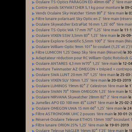
Oculaire TS-Optics PARAGON ED 40mm 68° 2' 1ère main
Contre-poids SKYWATCHER 5,1 kg pour monture
le 09-
Vends Oculaire Sky-Watcher 15mm 80° 2' 1ère main
le 0
Filtre lunaire polarisant Sky Optic en 2' 1ère main (réser
Oculaire Skywatcher ExtraFlat 16 mm 1,25' 60° 1ère main
Oculaire TS-Optic WA 17 mm 70° 1,25' 1ère main
le 11-
Oculaire VIXEN SSW 3,5mm 83° 1,25' 1ère main
le 26-09
Oculaire Explore-Scientific 5,5mm 100° 2' 1ère main (Ré
Oculaire William-Optic 9mm 101° bi-coulant (1,25' et 2')
Filtre LUMICON 1,25' Deep Sky 1ère main (Réservé)
le 30
Adaptateur réduction pour RC William-Optic Rotolock Go
Oculaire ANTARES 4,3 mm W70° 1,25' 1ère main
le 12-0
Monture Twinmaster AZ OMEGON + trépied + contrepoi
Oculaire SWA LUNT 20 mm 70° 1,25' 1ère main
le 25-03
Oculaire VIXEN SLV 10mm 1,25' 1ère main
le 20-03-2019
Oculaire LUMINOS 19mm 82° 2' Celestron 1ère main
le 1
Oculaire SWAN 70° 10mm OMEGON 1,25' 1ère main
le 1
Oculaire NIRVANA Skywatcher 28mm 82° 2' 1ère main
le
Jumelles APO ED 100 mm 45° LUNT 1ère main
le 25-02-
Oculaire OMEGON UWA 15 mm 66° 1,25' 1ère main
le 24
Filtre ASTRONOMIK UHC 2 pouces 1ère main
le 30-01-2
Réservé Oculaire Televue ETHOS 13mm 100° bicoulant 
Filtre lunaire ORION 25% 1,25' 1ère main
le 19-01-2019
Oculaire Televue NAGLER 16mm 82° 1'25' 1ère main
le 1