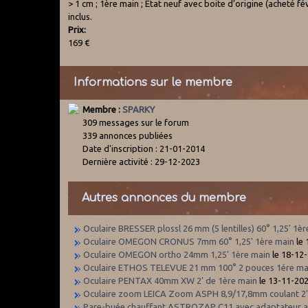
> 1 cm ; 1ère main ; Etat neuf avec boite d’origine (acheté fé
inclus.
Prix:
169 €
Informations sur le membre
Membre :
SPARKY
309 messages sur le forum
339 annonces publiées
Date d'inscription : 21-01-2014
Dernière activité : 29-12-2023
Autres annonces du membre
Oculaire BRESSER plossl 26 mm (5 lentilles) 60° 1,25' 1è
Oculaire OMEGON CRONUS 7mm 60° 1,25' 1ère main
le 
Oculaire OMEGON ortho 24mm 1,25' 1ère main
le 18-12
Oculaire ETHOS TELEVUE 21 mm 100° 2 pouces 1ére ma
Oculaire PENTAX 40mm XW 2' de 1ère main
le 13-11-20
Oculaire zoom LEICA Zoom ASPH 8,9/17,8mm coulant 2'
Pare-buée chauffant ASTROZAP C11 avec adaptateur al