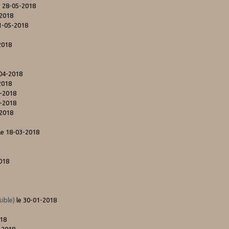
e 28-05-2018
-2018
1-05-2018
2018
-04-2018
2018
4-2018
4-2018
-2018
le 18-03-2018
018
ible)
le 30-01-2018
018