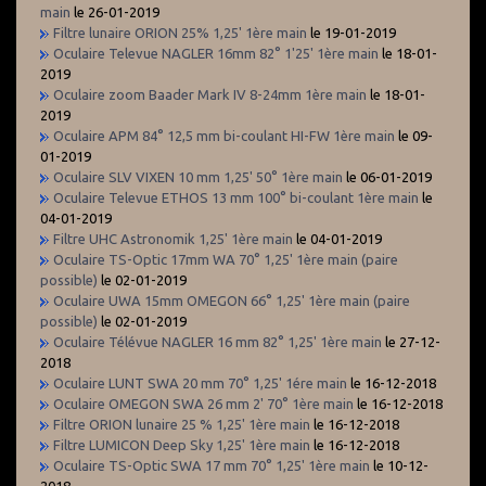
main
le 26-01-2019
Filtre lunaire ORION 25% 1,25' 1ère main
le 19-01-2019
Oculaire Televue NAGLER 16mm 82° 1'25' 1ère main
le 18-01-
2019
Oculaire zoom Baader Mark IV 8-24mm 1ère main
le 18-01-
2019
Oculaire APM 84° 12,5 mm bi-coulant HI-FW 1ère main
le 09-
01-2019
Oculaire SLV VIXEN 10 mm 1,25' 50° 1ère main
le 06-01-2019
Oculaire Televue ETHOS 13 mm 100° bi-coulant 1ère main
le
04-01-2019
Filtre UHC Astronomik 1,25' 1ère main
le 04-01-2019
Oculaire TS-Optic 17mm WA 70° 1,25' 1ère main (paire
possible)
le 02-01-2019
Oculaire UWA 15mm OMEGON 66° 1,25' 1ère main (paire
possible)
le 02-01-2019
Oculaire Télévue NAGLER 16 mm 82° 1,25' 1ère main
le 27-12-
2018
Oculaire LUNT SWA 20 mm 70° 1,25' 1ére main
le 16-12-2018
Oculaire OMEGON SWA 26 mm 2' 70° 1ère main
le 16-12-2018
Filtre ORION lunaire 25 % 1,25' 1ère main
le 16-12-2018
Filtre LUMICON Deep Sky 1,25' 1ère main
le 16-12-2018
Oculaire TS-Optic SWA 17 mm 70° 1,25' 1ère main
le 10-12-
2018