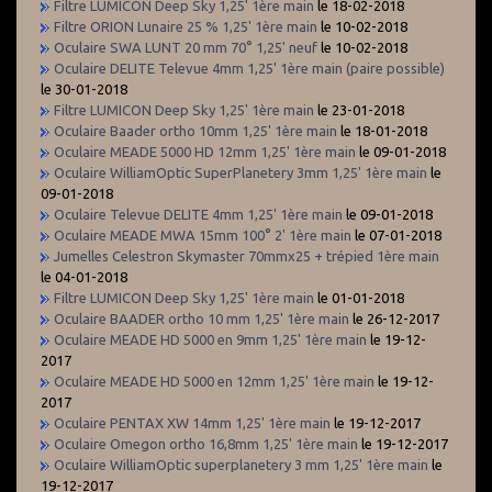
Filtre LUMICON Deep Sky 1,25' 1ère main
le 18-02-2018
Filtre ORION Lunaire 25 % 1,25' 1ère main
le 10-02-2018
Oculaire SWA LUNT 20 mm 70° 1,25' neuf
le 10-02-2018
Oculaire DELITE Televue 4mm 1,25' 1ère main (paire possible)
le 30-01-2018
Filtre LUMICON Deep Sky 1,25' 1ère main
le 23-01-2018
Oculaire Baader ortho 10mm 1,25' 1ère main
le 18-01-2018
Oculaire MEADE 5000 HD 12mm 1,25' 1ère main
le 09-01-2018
Oculaire WilliamOptic SuperPlanetery 3mm 1,25' 1ère main
le
09-01-2018
Oculaire Televue DELITE 4mm 1,25' 1ère main
le 09-01-2018
Oculaire MEADE MWA 15mm 100° 2' 1ère main
le 07-01-2018
Jumelles Celestron Skymaster 70mmx25 + trépied 1ère main
le 04-01-2018
Filtre LUMICON Deep Sky 1,25' 1ère main
le 01-01-2018
Oculaire BAADER ortho 10 mm 1,25' 1ère main
le 26-12-2017
Oculaire MEADE HD 5000 en 9mm 1,25' 1ère main
le 19-12-
2017
Oculaire MEADE HD 5000 en 12mm 1,25' 1ère main
le 19-12-
2017
Oculaire PENTAX XW 14mm 1,25' 1ère main
le 19-12-2017
Oculaire Omegon ortho 16,8mm 1,25' 1ère main
le 19-12-2017
Oculaire WilliamOptic superplanetery 3 mm 1,25' 1ère main
le
19-12-2017