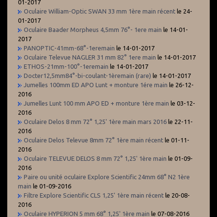
01-2017
Oculaire William-Optic SWAN 33 mm 1ère main récent
le 24-
01-2017
Oculaire Baader Morpheus 4,5mm 76°- 1ere main
le 14-01-
2017
PANOPTIC-41mm-68°-1eremain
le 14-01-2017
Oculaire Televue NAGLER 31 mm 82° 1ere main
le 14-01-2017
ETHOS-21mm-100°-1eremain
le 14-01-2017
Docter12,5mm84°-bi-coulant-1èremain (rare)
le 14-01-2017
Jumelles 100mm ED APO Lunt + monture 1ére main
le 26-12-
2016
Jumelles Lunt 100 mm APO ED + monture 1ère main
le 03-12-
2016
Oculaire Delos 8 mm 72° 1,25' 1ère main mars 2016
le 22-11-
2016
Oculaire Delos Televue 8mm 72° 1ère main récent
le 01-11-
2016
Oculaire TELEVUE DELOS 8 mm 72° 1,25' 1ère main
le 01-09-
2016
Paire ou unité oculaire Explore Scientific 24mm 68° N2 1ère
main
le 01-09-2016
Filtre Explore Scientific CLS 1,25' 1ère main récent
le 20-08-
2016
Oculaire HYPERION 5 mm 68° 1,25' 1ère main
le 07-08-2016