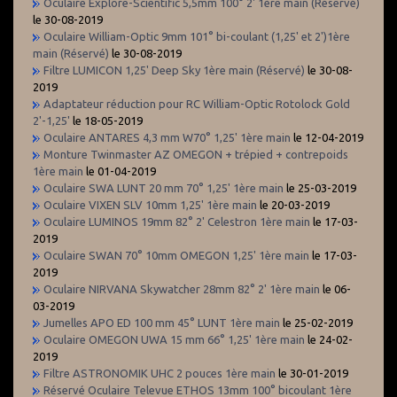
Oculaire Explore-Scientific 5,5mm 100° 2' 1ère main (Réservé)
le 30-08-2019
Oculaire William-Optic 9mm 101° bi-coulant (1,25' et 2')1ère
main (Réservé)
le 30-08-2019
Filtre LUMICON 1,25' Deep Sky 1ère main (Réservé)
le 30-08-
2019
Adaptateur réduction pour RC William-Optic Rotolock Gold
2'-1,25'
le 18-05-2019
Oculaire ANTARES 4,3 mm W70° 1,25' 1ère main
le 12-04-2019
Monture Twinmaster AZ OMEGON + trépied + contrepoids
1ère main
le 01-04-2019
Oculaire SWA LUNT 20 mm 70° 1,25' 1ère main
le 25-03-2019
Oculaire VIXEN SLV 10mm 1,25' 1ère main
le 20-03-2019
Oculaire LUMINOS 19mm 82° 2' Celestron 1ère main
le 17-03-
2019
Oculaire SWAN 70° 10mm OMEGON 1,25' 1ère main
le 17-03-
2019
Oculaire NIRVANA Skywatcher 28mm 82° 2' 1ère main
le 06-
03-2019
Jumelles APO ED 100 mm 45° LUNT 1ère main
le 25-02-2019
Oculaire OMEGON UWA 15 mm 66° 1,25' 1ère main
le 24-02-
2019
Filtre ASTRONOMIK UHC 2 pouces 1ère main
le 30-01-2019
Réservé Oculaire Televue ETHOS 13mm 100° bicoulant 1ère