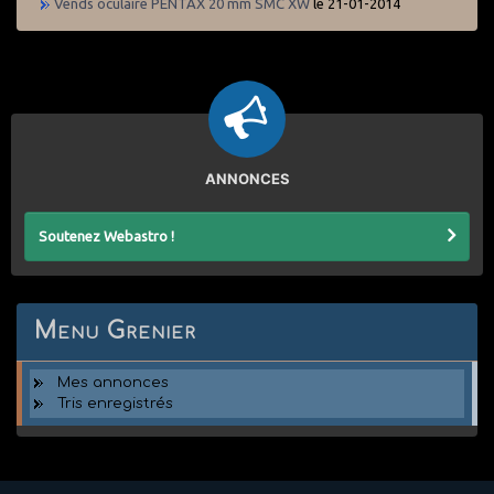
Vends oculaire PENTAX 20 mm SMC XW
le 21-01-2014
ANNONCES
Soutenez Webastro !
Menu Grenier
Mes annonces
Tris enregistrés