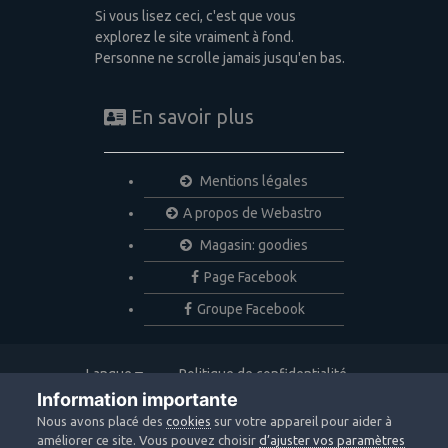
Si vous lisez ceci, c'est que vous
explorez le site vraiment à fond.
Personne ne scrolle jamais jusqu'en bas.
En savoir plus
Mentions légales
A propos de Webastro
Magasin: goodies
Page Facebook
Groupe Facebook
Langue
Politique de confidentialité
Nous contacter
Cookies
Information importante
Copyright © 2020 Webastro
Nous avons placé des
cookies
sur votre appareil pour aider à
Powered by Invision Community
améliorer ce site. Vous pouvez choisir
d’ajuster vos paramètres