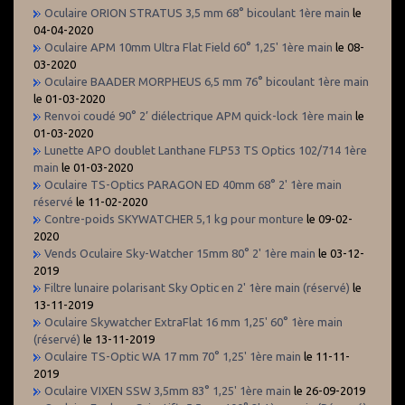
Oculaire ORION STRATUS 3,5 mm 68° bicoulant 1ère main
le
04-04-2020
Oculaire APM 10mm Ultra Flat Field 60° 1,25' 1ère main
le 08-
03-2020
Oculaire BAADER MORPHEUS 6,5 mm 76° bicoulant 1ère main
le 01-03-2020
Renvoi coudé 90° 2’ diélectrique APM quick-lock 1ère main
le
01-03-2020
Lunette APO doublet Lanthane FLP53 TS Optics 102/714 1ère
main
le 01-03-2020
Oculaire TS-Optics PARAGON ED 40mm 68° 2' 1ère main
réservé
le 11-02-2020
Contre-poids SKYWATCHER 5,1 kg pour monture
le 09-02-
2020
Vends Oculaire Sky-Watcher 15mm 80° 2' 1ère main
le 03-12-
2019
Filtre lunaire polarisant Sky Optic en 2' 1ère main (réservé)
le
13-11-2019
Oculaire Skywatcher ExtraFlat 16 mm 1,25' 60° 1ère main
(réservé)
le 13-11-2019
Oculaire TS-Optic WA 17 mm 70° 1,25' 1ère main
le 11-11-
2019
Oculaire VIXEN SSW 3,5mm 83° 1,25' 1ère main
le 26-09-2019