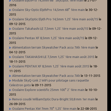
Oculaire ElythPro 14,5mm 68° SkyOptic 1ère main
le 21-01-
2016
Oculaire Sky-Optic ElythPro 14,5mm 68° 1ère main
le 30-12-
2015
Oculaire SkyOptic Elyth Pro 14,5mm 1,25' 1ère main août/15
le
09-12-2015
Oculaire Takahashi LE 7,5mm 1,25' 1ère main août/15
le 09-12-
2015
Oculaire Pentax XF 8,5mm 1,25' 1ère main août/15
le 09-12-
2015
Alimentation terrain Skywatcher Pack accu 7Ah 1ère main
le
04-12-2015
Oculaire TAKAHASHI LE 7,5mm 1,25' 1ère main août 2015
le
18-11-2015
Oculaire PENTAX XF 8,5mm 1,25' 1ère main août 2015
le 18-
11-2015
Alimentation terrain Skywatcher Pack accu 7Ah
le 13-11-2015
Module SkyQ-Link 2 WiFi pour pilotage sans raquette
Celestron goto
le 09-11-2015
Oculaire Explore scientific 25mm 100° 2' 1ère main
le 10-10-
2015
Renvoi coudé WilliamOptic Dura-Bright 50,8 mm 1er main
le
26-09-2015
Oculaire Pentax XW 7mm 70° 1,25' 1ère main
le 22-08-2015