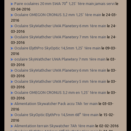
Paire oculaires 20 mm SWA 70° 1,25' 1ère main jamais servi
le
03-04-2016
Oculaire OMEGON CRONUS 3,2 mm 1,25’ 1ère main
le 24-03-
2016
Oculaire SkyWathcher UWA Planetery 6 mm 1ère main
le 24-
03-2016
Oculaire SkyWathcher UWA Planetery 7 mm 1ère main
le 24-
03-2016
Oculaire ElythPro SkyOptic 14,5mm 1,25' 1ère main
le 09-03-
2016
oculaire SkyWathcher UWA Planetery 7 mm 1ère main
le 03-
03-2016
Oculaire SkyWathcher UWA Planetery 6 mm 1ère main
le 03-
03-2016
Oculaire SkyWathcher UWA Planetery 5 mm 1ère main
le 03-
03-2016
Oculaire OMEGON CRONUS 3,2 mm en 1,25’ 1ère main
le 03-
03-2016
Alimentation Skywatcher Pack accu 7Ah 1er main
le 03-03-
2016
Oculaire SkyOptic ElythPro 14,5mm 68° 1ère main
le 15-02-
2016
Alimentation terrain Skywatcher 7Ah 1ère main
le 02-02-2016