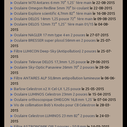
Oculaire W70 Antares 6 mm 70° 1,25' 1ère main
le 22-08-2015
Oculaire Omegon Redline 5mm 70° bi-coulant
le 22-08-2015
Oculaire Explore scientific 4,7mm 82° 1ère main
le 16-08-2015
Oculaire DELOS 14mm 1,25 pouce 72° 1ère main
le 09-08-2015
Oculaire DELOS 12mm 72° 1,25'' 1ère main 01/15
le 04-08-
2015
Oculaire NAGLER 17 mm type 4 en 2 pouces
le 27-07-2015
Oculaire BRESSER super plossl 56mm en 2 pouces
le 25-07-
2015
Filtre LUMICON Deep-Sky (Antipollution) 2 pouces
le 25-07-
2015
Oculaire Televue DELOS 17,3mm 1,25 pouce
le 29-06-2015
Oculaire Sky-Optic Panaview 26mm 70° 2 pouces
le 28-06-
2015
Filtre ANTARES ALP 50,8mm antipollution lumineuse
le 06-06-
2015
Barlow Celestron x2 X-Cel-LX 1,25 pouce
le 25-05-2015
Oculaire LUMINOS Celestron 23mm 2 pouces
le 15-04-2015
Oculaire orthoscopique OMEGON 16,8 mm 1,25'
le 07-04-2015
Vis de collimation Bob's Knobs pour C8 Celestron
le 28-03-
2015
Oculaire Celestron LUMINOS 23 mm 82° 2 pouces
le 24-03-
2015
Filtre ASTRONOMIK OIII 2 pouces - 50,8 mm
le 14-03-2015