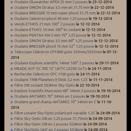
Oculaire Skywatcher APEX 35 mm 2 pouces
le 23-12-2014
Oculaire ORION Stratus 3,5 mm en 31,75 mm
le 22-12-2014
Oculaire BRESSER 15 mm super plossl 31,75 mm
le 22-12-2014
Oculaire Celestron plossl 40 mm 1,25 pouce
le 19-12-2014
Vends ETHOS 21 mm 100° 2 pouces
le 12-12-2014
Oculaire ETHOS 10 mm 100° bi-coulant
le 12-12-2014
Ouclaire PENTAX XW 5 mm 70° 1,25 pouce
le 12-12-2014
Oculaire ORION Stratus 3,5 mm 68° 1,25 pouce
le 12-12-2014
Oculaire BRESSER plossl 15 mm 52° 1,25 pouce
le 12-12-2014
Telescope Celestron CPC800 goto 203mm/2032mm
le 07-12-
2014
Oculaire Explore scientific 14mm 100° 2 pouces
le 29-11-2014
MEADE ACF-SC 305 12" UHTC LX200 GoTo
le 24-11-2014
Recherche Celestron CPC 1100 goto
le 24-11-2014
Oculaire TMB Planetery II SWA 3,2 mm 1,25'
le 11-11-2014
Filtre OIII coulant 50,8mm Sky-Optic
le 22-10-2014
Explore Scientific Maxvision 68° 34mm 2 pouces
le 19-10-2014
Oculaire ANTARES 70° 34mm en 2 pouces
le 19-10-2014
Oculaire grand champ ANTARES 70° 34mm en 2'
le 11-10-
2014
Filtre Lunaire Sky-Optic polarisant variable 1,25'
le 24-09-2014
Filtre Sky-Optic OIII en 1,25 pouce 31,75mm
le 24-09-2014
Filtre Sky-Optic OIII en 2 pouces 50,8mm
le 24-09-2014
Filtre SkyOptic UHC en 2 pouces 50,8mm
le 24-09-2014