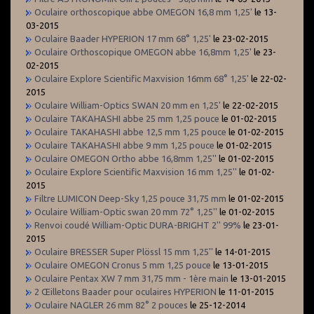
Oculaire orthoscopique abbe OMEGON 16,8 mm 1,25'
le 13-
03-2015
Oculaire Baader HYPERION 17 mm 68° 1,25'
le 23-02-2015
Oculaire Orthoscopique OMEGON abbe 16,8mm 1,25'
le 23-
02-2015
Oculaire Explore Scientific Maxvision 16mm 68° 1,25'
le 22-02-
2015
Oculaire William-Optics SWAN 20 mm en 1,25'
le 22-02-2015
Oculaire TAKAHASHI abbe 25 mm 1,25 pouce
le 01-02-2015
Oculaire TAKAHASHI abbe 12,5 mm 1,25 pouce
le 01-02-2015
Oculaire TAKAHASHI abbe 9 mm 1,25 pouce
le 01-02-2015
Oculaire OMEGON Ortho abbe 16,8mm 1,25''
le 01-02-2015
Oculaire Explore Scientific Maxvision 16 mm 1,25''
le 01-02-
2015
Filtre LUMICON Deep-Sky 1,25 pouce 31,75 mm
le 01-02-2015
Oculaire William-Optic swan 20 mm 72° 1,25''
le 01-02-2015
Renvoi coudé William-Optic DURA-BRIGHT 2'' 99%
le 23-01-
2015
Oculaire BRESSER Super Plössl 15 mm 1,25''
le 14-01-2015
Oculaire OMEGON Cronus 5 mm 1,25 pouce
le 13-01-2015
Oculaire Pentax XW 7 mm 31,75 mm - 1ère main
le 13-01-2015
2 Œilletons Baader pour oculaires HYPERION
le 11-01-2015
Oculaire NAGLER 26 mm 82° 2 pouces
le 25-12-2014