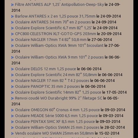
Filtre ANTARES ALP 1,25' Antipollution-Deep-Sky
le 24-09-
2014
Barlow ANTARES x 2 en 1,25 pouce 31,75mm
le 24-09-2014
Oculaire ANTARES 34 mm 70° en 2 pouces
le 24-09-2014
Oculaire Explore Scientific 6,7 mm 82° 1,25'
le 24-09-2014
CPC800 CELESTRON XLT-GOTO-GPS 203mm
le 20-09-2014
Oculaire NAGLER 17mm T4 82° 50,8 mm
le 27-06-2014
Oculaire William-Optics XWA 9mm 101° bicoulant
le 27-06-
2014
Oculaire William-Optics XWA 9 mm 101° 2 pouces
le 06-06-
2014
Oculaire DELOS 12 mm 1,25 pouce
le 06-06-2014
Oculaire Explore Scientific 24 mm 82° 50,8mm
le 06-06-2014
Oculaire NAGLER 17 mm 82 ° T4 2 pouces
le 06-06-2014
Oculaire PANOPTIC 35 mm 2 pouces
le 06-06-2014
Oculaire Explore Scientific 14mm 82° 1,25 pouce
le 17-05-2014
Renvoi coudé WO Durabright 99% 2'' filetage SC
le 06-05-
2014
Oculaire OMEGON 60° Cronus 4 mm 1,25 pouce
le 09-03-2014
Oculaire MEADE Série 5000 6,5 mm 1,25 pouce
le 09-03-2014
Oculaire PENTAX SMC XF 8,5 mm 1,25 pouce
le 09-03-2014
Oculaire William-Optics SWAN 25 mm 2 pouces
le 28-02-2014
Vends oculaire WO SWAN 25mm en 50,8mm
le 15-02-2014