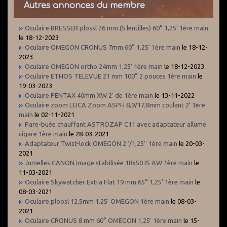
Autres annonces du membre
Oculaire BRESSER plossl 26 mm (5 lentilles) 60° 1,25' 1ère main
le 18-12-2023
Oculaire OMEGON CRONUS 7mm 60° 1,25' 1ère main
le 18-12-
2023
Oculaire OMEGON ortho 24mm 1,25' 1ère main
le 18-12-2023
Oculaire ETHOS TELEVUE 21 mm 100° 2 pouces 1ére main
le
19-03-2023
Oculaire PENTAX 40mm XW 2' de 1ère main
le 13-11-2022
Oculaire zoom LEICA Zoom ASPH 8,9/17,8mm coulant 2' 1ère
main
le 02-11-2021
Pare-buée chauffant ASTROZAP C11 avec adaptateur allume
cigare 1ère main
le 28-03-2021
Adaptateur Twist-lock OMEGON 2''/1,25'' 1ère main
le 20-03-
2021
Jumelles CANON image stabilisée 18x50 IS AW 1ère main
le
11-03-2021
Oculaire Skywatcher Extra Flat 19 mm 65° 1,25' 1ère main
le
08-03-2021
Oculaire ploosl 12,5mm 1,25' OMEGON 1ère main
le 08-03-
2021
Oculaire CRONUS 8 mm 60° OMEGON 1,25' 1ère main
le 15-