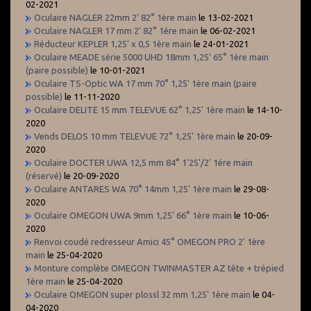
02-2021
Oculaire NAGLER 22mm 2' 82° 1ère main
le 13-02-2021
Oculaire NAGLER 17 mm 2' 82° 1ére main
le 06-02-2021
Réducteur KEPLER 1,25' x 0,5 1ère main
le 24-01-2021
Oculaire MEADE série 5000 UHD 18mm 1,25' 65° 1ère main
(paire possible)
le 10-01-2021
Oculaire TS-Optic WA 17 mm 70° 1,25' 1ère main (paire
possible)
le 11-11-2020
Oculaire DELITE 15 mm TELEVUE 62° 1,25' 1ère main
le 14-10-
2020
Vends DELOS 10 mm TELEVUE 72° 1,25' 1ère main
le 20-09-
2020
Oculaire DOCTER UWA 12,5 mm 84° 1'25'/2' 1ére main
(réservé)
le 20-09-2020
Oculaire ANTARES WA 70° 14mm 1,25' 1ère main
le 29-08-
2020
Oculaire OMEGON UWA 9mm 1,25' 66° 1ère main
le 10-06-
2020
Renvoi coudé redresseur Amici 45° OMEGON PRO 2' 1ère
main
le 25-04-2020
Monture complète OMEGON TWINMASTER AZ tête + trépied
1ère main
le 25-04-2020
Oculaire OMEGON super plossl 32 mm 1,25' 1ère main
le 04-
04-2020