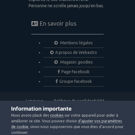
Personne ne scrolle jamais jusqu'en bas.
En savoir plus
Mentions légales
A propos de Webastro
Magasin: goodies
Page Facebook
Groupe Facebook
Langue
Politique de confidentialité
Nous contacter
Cookies
Information importante
Copyright © 2020 Webastro
Nous avons placé des
cookies
sur votre appareil pour aider à
Powered by Invision Community
améliorer ce site. Vous pouvez choisir
d’ajuster vos paramètres
de cookie
, sinon nous supposerons que vous êtes d’accord pour
continuer.