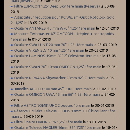
main (Réservé)
le 30-08-2019
Filtre LUMICON 1,25' Deep Sky 1ère main (Réservé)
le 30-08-
2019
Adaptateur réduction pour RC William-Optic Rotolock Gold
2'-1,25'
le 18-05-2019
Oculaire ANTARES 4,3 mm W70° 1,25' 1ère main
le 12-04-2019
Monture Twinmaster AZ OMEGON + trépied + contrepoids
1ère main
le 01-04-2019
Oculaire SWA LUNT 20 mm 70° 1,25' 1ère main
le 25-03-2019
Oculaire VIXEN SLV 10mm 1,25' 1ère main
le 20-03-2019
Oculaire LUMINOS 19mm 82° 2' Celestron 1ère main
le 17-03-
2019
Oculaire SWAN 70° 10mm OMEGON 1,25' 1ère main
le 17-03-
2019
Oculaire NIRVANA Skywatcher 28mm 82° 2' 1ère main
le 06-
03-2019
Jumelles APO ED 100 mm 45° LUNT 1ère main
le 25-02-2019
Oculaire OMEGON UWA 15 mm 66° 1,25' 1ère main
le 24-02-
2019
Filtre ASTRONOMIK UHC 2 pouces 1ère main
le 30-01-2019
Réservé Oculaire Televue ETHOS 13mm 100° bicoulant 1ère
main
le 26-01-2019
Filtre lunaire ORION 25% 1,25' 1ère main
le 19-01-2019
Oculaire Televue NAGLER 16mm 82° 1'25' 1ère main
le 18-01-