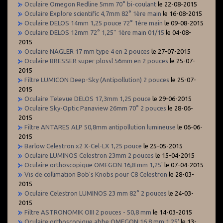
Oculaire Omegon Redline 5mm 70° bi-coulant
le 22-08-2015
Oculaire Explore scientific 4,7mm 82° 1ère main
le 16-08-2015
Oculaire DELOS 14mm 1,25 pouce 72° 1ère main
le 09-08-2015
Oculaire DELOS 12mm 72° 1,25'' 1ère main 01/15
le 04-08-
2015
Oculaire NAGLER 17 mm type 4 en 2 pouces
le 27-07-2015
Oculaire BRESSER super plossl 56mm en 2 pouces
le 25-07-
2015
Filtre LUMICON Deep-Sky (Antipollution) 2 pouces
le 25-07-
2015
Oculaire Televue DELOS 17,3mm 1,25 pouce
le 29-06-2015
Oculaire Sky-Optic Panaview 26mm 70° 2 pouces
le 28-06-
2015
Filtre ANTARES ALP 50,8mm antipollution lumineuse
le 06-06-
2015
Barlow Celestron x2 X-Cel-LX 1,25 pouce
le 25-05-2015
Oculaire LUMINOS Celestron 23mm 2 pouces
le 15-04-2015
Oculaire orthoscopique OMEGON 16,8 mm 1,25'
le 07-04-2015
Vis de collimation Bob's Knobs pour C8 Celestron
le 28-03-
2015
Oculaire Celestron LUMINOS 23 mm 82° 2 pouces
le 24-03-
2015
Filtre ASTRONOMIK OIII 2 pouces - 50,8 mm
le 14-03-2015
Oculaire orthoscopique abbe OMEGON 16,8 mm 1,25'
le 13-