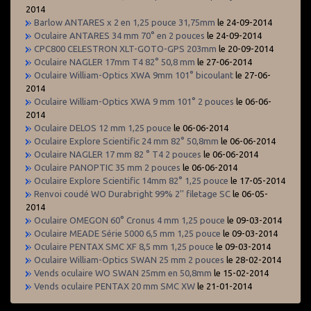
2014
Barlow ANTARES x 2 en 1,25 pouce 31,75mm
le 24-09-2014
Oculaire ANTARES 34 mm 70° en 2 pouces
le 24-09-2014
CPC800 CELESTRON XLT-GOTO-GPS 203mm
le 20-09-2014
Oculaire NAGLER 17mm T4 82° 50,8 mm
le 27-06-2014
Oculaire William-Optics XWA 9mm 101° bicoulant
le 27-06-
2014
Oculaire William-Optics XWA 9 mm 101° 2 pouces
le 06-06-
2014
Oculaire DELOS 12 mm 1,25 pouce
le 06-06-2014
Oculaire Explore Scientific 24 mm 82° 50,8mm
le 06-06-2014
Oculaire NAGLER 17 mm 82 ° T4 2 pouces
le 06-06-2014
Oculaire PANOPTIC 35 mm 2 pouces
le 06-06-2014
Oculaire Explore Scientific 14mm 82° 1,25 pouce
le 17-05-2014
Renvoi coudé WO Durabright 99% 2'' filetage SC
le 06-05-
2014
Oculaire OMEGON 60° Cronus 4 mm 1,25 pouce
le 09-03-2014
Oculaire MEADE Série 5000 6,5 mm 1,25 pouce
le 09-03-2014
Oculaire PENTAX SMC XF 8,5 mm 1,25 pouce
le 09-03-2014
Oculaire William-Optics SWAN 25 mm 2 pouces
le 28-02-2014
Vends oculaire WO SWAN 25mm en 50,8mm
le 15-02-2014
Vends oculaire PENTAX 20 mm SMC XW
le 21-01-2014