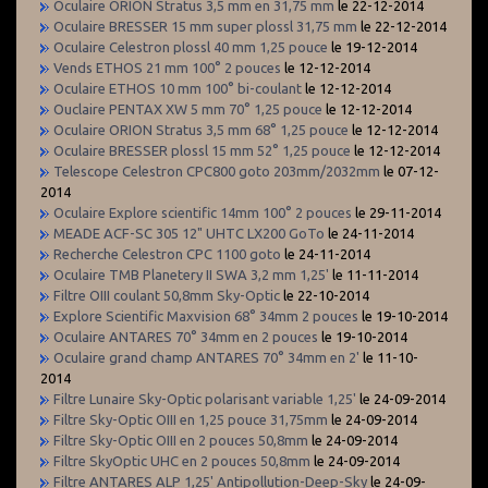
Oculaire ORION Stratus 3,5 mm en 31,75 mm
le 22-12-2014
Oculaire BRESSER 15 mm super plossl 31,75 mm
le 22-12-2014
Oculaire Celestron plossl 40 mm 1,25 pouce
le 19-12-2014
Vends ETHOS 21 mm 100° 2 pouces
le 12-12-2014
Oculaire ETHOS 10 mm 100° bi-coulant
le 12-12-2014
Ouclaire PENTAX XW 5 mm 70° 1,25 pouce
le 12-12-2014
Oculaire ORION Stratus 3,5 mm 68° 1,25 pouce
le 12-12-2014
Oculaire BRESSER plossl 15 mm 52° 1,25 pouce
le 12-12-2014
Telescope Celestron CPC800 goto 203mm/2032mm
le 07-12-
2014
Oculaire Explore scientific 14mm 100° 2 pouces
le 29-11-2014
MEADE ACF-SC 305 12" UHTC LX200 GoTo
le 24-11-2014
Recherche Celestron CPC 1100 goto
le 24-11-2014
Oculaire TMB Planetery II SWA 3,2 mm 1,25'
le 11-11-2014
Filtre OIII coulant 50,8mm Sky-Optic
le 22-10-2014
Explore Scientific Maxvision 68° 34mm 2 pouces
le 19-10-2014
Oculaire ANTARES 70° 34mm en 2 pouces
le 19-10-2014
Oculaire grand champ ANTARES 70° 34mm en 2'
le 11-10-
2014
Filtre Lunaire Sky-Optic polarisant variable 1,25'
le 24-09-2014
Filtre Sky-Optic OIII en 1,25 pouce 31,75mm
le 24-09-2014
Filtre Sky-Optic OIII en 2 pouces 50,8mm
le 24-09-2014
Filtre SkyOptic UHC en 2 pouces 50,8mm
le 24-09-2014
Filtre ANTARES ALP 1,25' Antipollution-Deep-Sky
le 24-09-