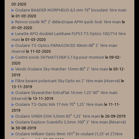
03-2020
Oculaire BAADER MORPHEUS 6,5 mm 76° bicoulant 1ère main
le 01-03-2020
Renvoi coudé 90° 2’ diélectrique APM quick-lock 1ère main
le
01-03-2020
Lunette APO doublet Lanthane FLP53 TS Optics 102/714 1ère
main
le 01-03-2020
Oculaire TS-Optics PARAGON ED 40mm 68° 2' 1ère main
réservé
le 11-02-2020
Contre-poids SKYWATCHER 5,1 kg pour monture
le 09-02-
2020
Vends Oculaire Sky-Watcher 15mm 80° 2' 1ère main
le 03-12-
2019
Filtre lunaire polarisant Sky Optic en 2' 1ère main (réservé)
le
13-11-2019
Oculaire Skywatcher ExtraFlat 16 mm 1,25' 60° 1ère main
(réservé)
le 13-11-2019
Oculaire TS-Optic WA 17 mm 70° 1,25' 1ère main
le 11-11-
2019
Oculaire VIXEN SSW 3,5mm 83° 1,25' 1ère main
le 26-09-2019
Oculaire Explore-Scientific 5,5mm 100° 2' 1ère main (Réservé)
le 30-08-2019
Oculaire William-Optic 9mm 101° bi-coulant (1,25' et 2')1ère