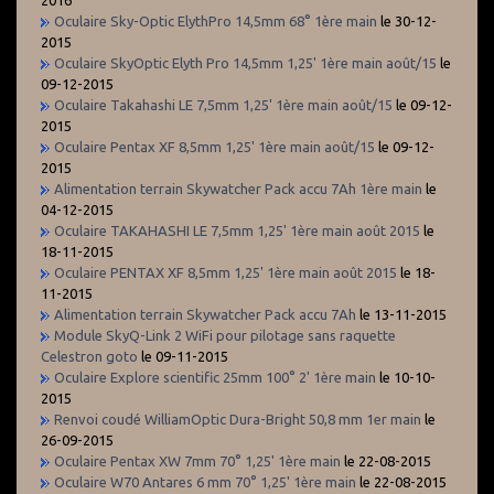
Oculaire Sky-Optic ElythPro 14,5mm 68° 1ère main
le 30-12-
2015
Oculaire SkyOptic Elyth Pro 14,5mm 1,25' 1ère main août/15
le
09-12-2015
Oculaire Takahashi LE 7,5mm 1,25' 1ère main août/15
le 09-12-
2015
Oculaire Pentax XF 8,5mm 1,25' 1ère main août/15
le 09-12-
2015
Alimentation terrain Skywatcher Pack accu 7Ah 1ère main
le
04-12-2015
Oculaire TAKAHASHI LE 7,5mm 1,25' 1ère main août 2015
le
18-11-2015
Oculaire PENTAX XF 8,5mm 1,25' 1ère main août 2015
le 18-
11-2015
Alimentation terrain Skywatcher Pack accu 7Ah
le 13-11-2015
Module SkyQ-Link 2 WiFi pour pilotage sans raquette
Celestron goto
le 09-11-2015
Oculaire Explore scientific 25mm 100° 2' 1ère main
le 10-10-
2015
Renvoi coudé WilliamOptic Dura-Bright 50,8 mm 1er main
le
26-09-2015
Oculaire Pentax XW 7mm 70° 1,25' 1ère main
le 22-08-2015
Oculaire W70 Antares 6 mm 70° 1,25' 1ère main
le 22-08-2015