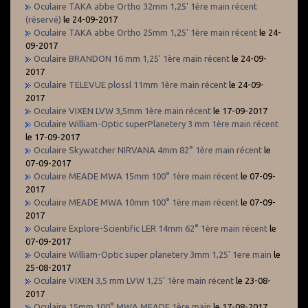
Oculaire TAKA abbe Ortho 32mm 1,25' 1ère main récent
(réservé)
le 24-09-2017
Oculaire TAKA abbe Ortho 25mm 1,25' 1ère main récent
le 24-
09-2017
Oculaire BRANDON 16 mm 1,25' 1ère main récent
le 24-09-
2017
Oculaire TELEVUE plossl 11mm 1ère main récent
le 24-09-
2017
Oculaire VIXEN LVW 3,5mm 1ère main récent
le 17-09-2017
Oculaire William-Optic superPlanetery 3 mm 1ère main récent
le 17-09-2017
Oculaire Skywatcher NIRVANA 4mm 82° 1ère main récent
le
07-09-2017
Oculaire MEADE MWA 15mm 100° 1ère main récent
le 07-09-
2017
Oculaire MEADE MWA 10mm 100° 1ère main récent
le 07-09-
2017
Oculaire Explore-Scientific LER 14mm 62° 1ère main récent
le
07-09-2017
Oculaire William-Optic super planetery 3mm 1,25' 1ere main
le
25-08-2017
Oculaire VIXEN 3,5 mm LVW 1,25' 1ère main récent
le 23-08-
2017
Oculaire 15mm 100° MWA MEADE 1ère main
le 17-08-2017