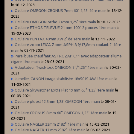
le 18-12-2023
Oculaire OMEGON CRONUS 7mm 60° 1,25' 1ère main
le 18-12-
2023
Oculaire OMEGON ortho 24mm 1,25' 1ère main
le 18-12-2023
Oculaire ETHOS TELEVUE 21 mm 100° 2 pouces 1ére main
le
19-03-2023
Oculaire PENTAX 40mm XW 2' de 1ère main
le 13-11-2022
Oculaire zoom LEICA Zoom ASPH 8,9/17,8mm coulant 2' 1ère
main
le 02-11-2021
Pare-buée chauffant ASTROZAP C11 avec adaptateur allume
cigare 1ère main
le 28-03-2021
Adaptateur Twist-lock OMEGON 2''/1,25'' 1ère main
le 20-03-
2021
Jumelles CANON image stabilisée 18x50 IS AW 1ère main
le
11-03-2021
Oculaire Skywatcher Extra Flat 19 mm 65° 1,25' 1ère main
le
08-03-2021
Oculaire ploosl 12,5mm 1,25' OMEGON 1ère main
le 08-03-
2021
Oculaire CRONUS 8 mm 60° OMEGON 1,25' 1ère main
le 15-
02-2021
Oculaire NAGLER 22mm 2' 82° 1ère main
le 13-02-2021
Oculaire NAGLER 17 mm 2' 82° 1ére main
le 06-02-2021