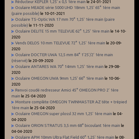
Réducteur KEPLER 1,25' x 0,5 1ère main
le 24-01-2021
Oculaire MEADE série 5000 UHD 18mm 1,25' 65° 1ère main
(paire possible)
le 10-01-2021
Oculaire TS-Optic WA 17 mm 70° 1,25' 1ère main (paire
possible)
le 11-11-2020
Oculaire DELITE 15 mm TELEVUE 62° 1,25' 1ère main
le 14-10-
2020
Vends DELOS 10 mm TELEVUE 72° 1,25' 1ère main
le 20-09-
2020
Oculaire DOCTER UWA 12,5 mm 84° 1'25'/2' 1ére main
(réservé)
le 20-09-2020
Oculaire ANTARES WA 70° 14mm 1,25' 1ère main
le 29-08-
2020
Oculaire OMEGON UWA 9mm 1,25' 66° 1ère main
le 10-06-
2020
Renvoi coudé redresseur Amici 45° OMEGON PRO 2' 1ère
main
le 25-04-2020
Monture complète OMEGON TWINMASTER AZ tête + trépied
1ère main
le 25-04-2020
Oculaire OMEGON super plossl 32 mm 1,25' 1ère main
le 04-
04-2020
Oculaire ORION STRATUS 3,5 mm 68° bicoulant 1ère main
le
04-04-2020
Oculaire APM 10mm Ultra Flat Field 60° 1,25' 1ère main
le 08-