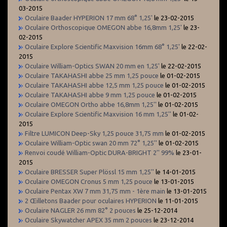
03-2015
Oculaire Baader HYPERION 17 mm 68° 1,25'
le 23-02-2015
Oculaire Orthoscopique OMEGON abbe 16,8mm 1,25'
le 23-
02-2015
Oculaire Explore Scientific Maxvision 16mm 68° 1,25'
le 22-02-
2015
Oculaire William-Optics SWAN 20 mm en 1,25'
le 22-02-2015
Oculaire TAKAHASHI abbe 25 mm 1,25 pouce
le 01-02-2015
Oculaire TAKAHASHI abbe 12,5 mm 1,25 pouce
le 01-02-2015
Oculaire TAKAHASHI abbe 9 mm 1,25 pouce
le 01-02-2015
Oculaire OMEGON Ortho abbe 16,8mm 1,25''
le 01-02-2015
Oculaire Explore Scientific Maxvision 16 mm 1,25''
le 01-02-
2015
Filtre LUMICON Deep-Sky 1,25 pouce 31,75 mm
le 01-02-2015
Oculaire William-Optic swan 20 mm 72° 1,25''
le 01-02-2015
Renvoi coudé William-Optic DURA-BRIGHT 2'' 99%
le 23-01-
2015
Oculaire BRESSER Super Plössl 15 mm 1,25''
le 14-01-2015
Oculaire OMEGON Cronus 5 mm 1,25 pouce
le 13-01-2015
Oculaire Pentax XW 7 mm 31,75 mm - 1ère main
le 13-01-2015
2 Œilletons Baader pour oculaires HYPERION
le 11-01-2015
Oculaire NAGLER 26 mm 82° 2 pouces
le 25-12-2014
Oculaire Skywatcher APEX 35 mm 2 pouces
le 23-12-2014