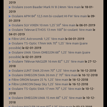
2019
Oculaire zoom Baader Mark IV 8-24mm 1ère main
le 18-01-
2019
Oculaire APM 84° 12,5 mm bi-coulant HI-FW 1ère main
le 09-
01-2019
Oculaire SLV VIXEN 10 mm 1,25' 50° 1ère main
le 06-01-2019
Oculaire Televue ETHOS 13 mm 100° bi-coulant 1ère main
le
04-01-2019
Filtre UHC Astronomik 1,25' 1ère main
le 04-01-2019
Oculaire TS-Optic 17mm WA 70° 1,25' 1ère main (paire
possible)
le 02-01-2019
Oculaire UWA 15mm OMEGON 66° 1,25' 1ère main (paire
possible)
le 02-01-2019
Oculaire Télévue NAGLER 16 mm 82° 1,25' 1ère main
le 27-12-
2018
Oculaire LUNT SWA 20 mm 70° 1,25' 1ére main
le 16-12-2018
Oculaire OMEGON SWA 26 mm 2' 70° 1ère main
le 16-12-2018
Filtre ORION lunaire 25 % 1,25' 1ère main
le 16-12-2018
Filtre LUMICON Deep Sky 1,25' 1ère main
le 16-12-2018
Oculaire TS-Optic SWA 17 mm 70° 1,25' 1ère main
le 10-12-
2018
Oculaire OMEGON UWA 15 mm 66° 1,25' 1ère main
le 10-12-
2018
Oculaire NAGLER 16 mm 82° 1,25' 1ère main
le 02-12-2018