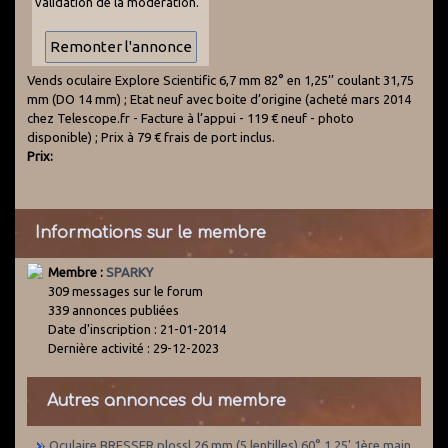
validation de la modération.
Vends oculaire Explore Scientific 6,7 mm 82° en 1,25’’ coulant 31,75
mm (DO 14 mm) ; Etat neuf avec boite d’origine (acheté mars 2014
chez Telescope.fr - Facture à l’appui - 119 € neuf - photo
disponible) ; Prix à 79 € frais de port inclus.
Prix:
Informations sur le membre
Membre :
SPARKY
309 messages sur le forum
339 annonces publiées
Date d'inscription : 21-01-2014
Dernière activité : 29-12-2023
Autres annonces du membre
Oculaire BRESSER plossl 26 mm (5 lentilles) 60° 1,25' 1ère main