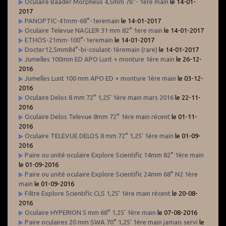
Oculaire Baader Morpheus 4,5mm 76°- 1ere main
le 14-01-
2017
PANOPTIC-41mm-68°-1eremain
le 14-01-2017
Oculaire Televue NAGLER 31 mm 82° 1ere main
le 14-01-2017
ETHOS-21mm-100°-1eremain
le 14-01-2017
Docter12,5mm84°-bi-coulant-1èremain (rare)
le 14-01-2017
Jumelles 100mm ED APO Lunt + monture 1ére main
le 26-12-
2016
Jumelles Lunt 100 mm APO ED + monture 1ère main
le 03-12-
2016
Oculaire Delos 8 mm 72° 1,25' 1ère main mars 2016
le 22-11-
2016
Oculaire Delos Televue 8mm 72° 1ère main récent
le 01-11-
2016
Oculaire TELEVUE DELOS 8 mm 72° 1,25' 1ère main
le 01-09-
2016
Paire ou unité oculaire Explore Scientific 14mm 82° 1ère main
le 01-09-2016
Paire ou unité oculaire Explore Scientific 24mm 68° N2 1ère
main
le 01-09-2016
Filtre Explore Scientific CLS 1,25' 1ère main récent
le 20-08-
2016
Oculaire HYPERION 5 mm 68° 1,25' 1ère main
le 07-08-2016
Paire oculaires 20 mm SWA 70° 1,25' 1ère main jamais servi
le