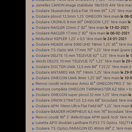
Jumelles CANON image stabilisée 18x50 IS AW 1ère mai
Oculaire Skywatcher Extra Flat 19 mm 65° 1,25' 1ère ma
Oculaire ploosl 12,5mm 1,25' OMEGON 1ère main
le 08-
Oculaire CRONUS 8 mm 60° OMEGON 1,25' 1ère main
le
Oculaire NAGLER 22mm 2' 82° 1ère main
le 13-02-2021
Oculaire NAGLER 17 mm 2' 82° 1ére main
le 06-02-2021
Réducteur KEPLER 1,25' x 0,5 1ère main
le 24-01-2021
Oculaire MEADE série 5000 UHD 18mm 1,25' 65° 1ère mai
Oculaire TS-Optic WA 17 mm 70° 1,25' 1ère main (paire 
Oculaire DELITE 15 mm TELEVUE 62° 1,25' 1ère main
le 
Vends DELOS 10 mm TELEVUE 72° 1,25' 1ère main
le 20
Oculaire DOCTER UWA 12,5 mm 84° 1'25'/2' 1ére main (
Oculaire ANTARES WA 70° 14mm 1,25' 1ère main
le 29-
Oculaire OMEGON UWA 9mm 1,25' 66° 1ère main
le 10-
Renvoi coudé redresseur Amici 45° OMEGON PRO 2' 1èr
Monture complète OMEGON TWINMASTER AZ tête + tré
Oculaire OMEGON super plossl 32 mm 1,25' 1ère main
le
Oculaire ORION STRATUS 3,5 mm 68° bicoulant 1ère m
Oculaire APM 10mm Ultra Flat Field 60° 1,25' 1ère main
l
Oculaire BAADER MORPHEUS 6,5 mm 76° bicoulant 1èr
Renvoi coudé 90° 2’ diélectrique APM quick-lock 1ère m
Lunette APO doublet Lanthane FLP53 TS Optics 102/714
Oculaire TS-Optics PARAGON ED 40mm 68° 2' 1ère main