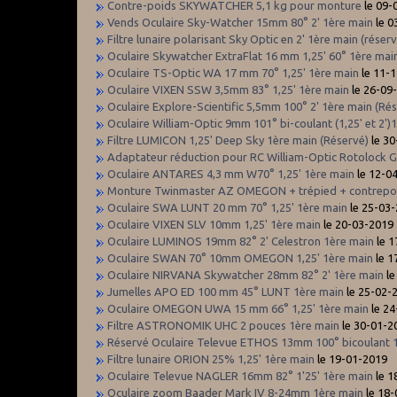
Contre-poids SKYWATCHER 5,1 kg pour monture
le 09-
Vends Oculaire Sky-Watcher 15mm 80° 2' 1ère main
le 0
Filtre lunaire polarisant Sky Optic en 2' 1ère main (réser
Oculaire Skywatcher ExtraFlat 16 mm 1,25' 60° 1ère main
Oculaire TS-Optic WA 17 mm 70° 1,25' 1ère main
le 11-
Oculaire VIXEN SSW 3,5mm 83° 1,25' 1ère main
le 26-09
Oculaire Explore-Scientific 5,5mm 100° 2' 1ère main (Ré
Oculaire William-Optic 9mm 101° bi-coulant (1,25' et 2')
Filtre LUMICON 1,25' Deep Sky 1ère main (Réservé)
le 30
Adaptateur réduction pour RC William-Optic Rotolock Go
Oculaire ANTARES 4,3 mm W70° 1,25' 1ère main
le 12-0
Monture Twinmaster AZ OMEGON + trépied + contrepoi
Oculaire SWA LUNT 20 mm 70° 1,25' 1ère main
le 25-03
Oculaire VIXEN SLV 10mm 1,25' 1ère main
le 20-03-2019
Oculaire LUMINOS 19mm 82° 2' Celestron 1ère main
le 1
Oculaire SWAN 70° 10mm OMEGON 1,25' 1ère main
le 1
Oculaire NIRVANA Skywatcher 28mm 82° 2' 1ère main
le
Jumelles APO ED 100 mm 45° LUNT 1ère main
le 25-02-
Oculaire OMEGON UWA 15 mm 66° 1,25' 1ère main
le 24
Filtre ASTRONOMIK UHC 2 pouces 1ère main
le 30-01-2
Réservé Oculaire Televue ETHOS 13mm 100° bicoulant 
Filtre lunaire ORION 25% 1,25' 1ère main
le 19-01-2019
Oculaire Televue NAGLER 16mm 82° 1'25' 1ère main
le 1
Oculaire zoom Baader Mark IV 8-24mm 1ère main
le 18