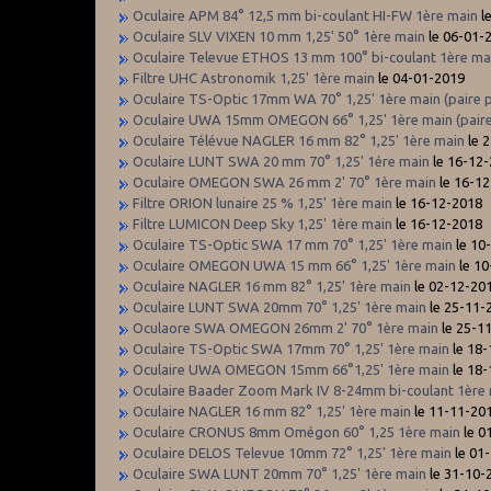
Oculaire APM 84° 12,5 mm bi-coulant HI-FW 1ère main
l
Oculaire SLV VIXEN 10 mm 1,25' 50° 1ère main
le 06-01-
Oculaire Televue ETHOS 13 mm 100° bi-coulant 1ère ma
Filtre UHC Astronomik 1,25' 1ère main
le 04-01-2019
Oculaire TS-Optic 17mm WA 70° 1,25' 1ère main (paire p
Oculaire UWA 15mm OMEGON 66° 1,25' 1ère main (paire
Oculaire Télévue NAGLER 16 mm 82° 1,25' 1ère main
le 
Oculaire LUNT SWA 20 mm 70° 1,25' 1ére main
le 16-12
Oculaire OMEGON SWA 26 mm 2' 70° 1ère main
le 16-1
Filtre ORION lunaire 25 % 1,25' 1ère main
le 16-12-2018
Filtre LUMICON Deep Sky 1,25' 1ère main
le 16-12-2018
Oculaire TS-Optic SWA 17 mm 70° 1,25' 1ère main
le 10
Oculaire OMEGON UWA 15 mm 66° 1,25' 1ère main
le 10
Oculaire NAGLER 16 mm 82° 1,25' 1ère main
le 02-12-20
Oculaire LUNT SWA 20mm 70° 1,25' 1ère main
le 25-11-
Oculaore SWA OMEGON 26mm 2' 70° 1ère main
le 25-1
Oculaire TS-Optic SWA 17mm 70° 1,25' 1ère main
le 18
Oculaire UWA OMEGON 15mm 66°1,25' 1ère main
le 18
Oculaire Baader Zoom Mark IV 8-24mm bi-coulant 1ère
Oculaire NAGLER 16 mm 82° 1,25' 1ère main
le 11-11-20
Oculaire CRONUS 8mm Omégon 60° 1,25 1ère main
le 0
Oculaire DELOS Televue 10mm 72° 1,25' 1ère main
le 01
Oculaire SWA LUNT 20mm 70° 1,25' 1ère main
le 31-10-