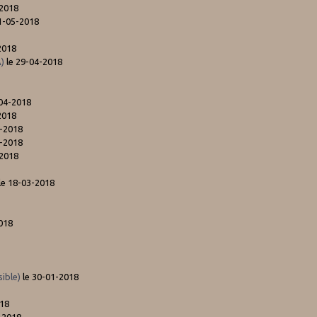
-2018
1-05-2018
2018
A)
le 29-04-2018
-04-2018
2018
4-2018
4-2018
-2018
le 18-03-2018
018
ible)
le 30-01-2018
018