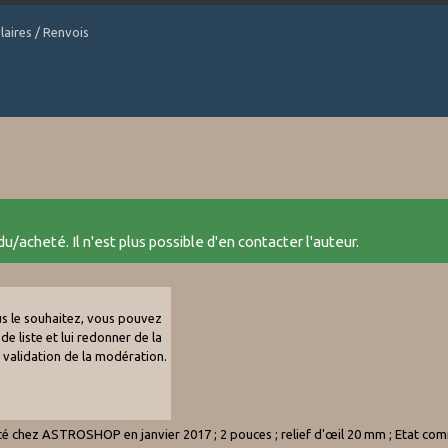
laires / Renvois
u/acheté. Il n'est plus possible d'en contacter l'auteur.
ous le souhaitez, vous pouvez
de liste et lui redonner de la
e validation de la modération.
hez ASTROSHOP en janvier 2017 ; 2 pouces ; relief d'œil 20 mm ; Etat comme