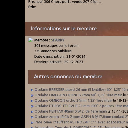
Prix neuf 306 € hors port : vendu 207 € fpi…
Prix:
Informations sur le membre
Membre :
SPARKY
309 messages sur le forum
339 annonces publiées
Date d'inscription : 21-01-2014
Dernière activité : 29-12-2023
Autres annonces du membre
Oculaire BRESSER plossl 26 mm (5 lentilles) 60° 1,25' 1è
Oculaire OMEGON CRONUS 7mm 60° 1,25' 1ère main
le 
Oculaire OMEGON ortho 24mm 1,25' 1ère main
le 18-12
Oculaire ETHOS TELEVUE 21 mm 100° 2 pouces 1ére ma
Oculaire PENTAX 40mm XW 2' de 1ère main
le 13-11-20
Oculaire zoom LEICA Zoom ASPH 8,9/17,8mm coulant 2'
Pare-buée chauffant ASTROZAP C11 avec adaptateur al
Adaptateur Twist-lock OMEGON 2''/1,25'' 1ère main
le 2