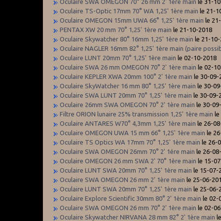
Oculaire SWA OMEGON 70° 26 mm 2' 1ère main
le 31-1
Oculaire TS-Optic 17mm 70° WA 1,25' 1ère main
le 21-1
Oculaire OMEGON 15mm UWA 66° 1,25' 1ère main
le 21
PENTAX XW 20 mm 70° 1,25' 1ère main
le 21-10-2018
Oculaire Skywatcher 80° 16mm 1,25' 1ère main
le 21-10
Oculaire NAGLER 16mm 82° 1,25' 1ère main (paire possib
Oculaire LUNT 20mm 70° 1,25' 1ère main
le 02-10-2018
Oculaire SWA 26 mm OMEGON 70° 2' 1ère main
le 02-1
Oculaire KEPLER XWA 20mm 100° 2' 1ère main
le 30-09-
Oculaire SkyWatcher 16 mm 80° 1,25' 1ère main
le 30-09
Oculaire SWA LUNT 20mm 70° 1,25' 1ère main
le 30-09-
Oculaire 26mm SWA OMEGON 70° 2' 1ère main
le 30-09
Filtre ORION lunaire 25% transmission 1,25' 1ère main
le
Oculaire ANTARES W70° 4,3mm 1,25' 1ère main
le 26-08
Oculaire OMEGON UWA 15 mm 66° 1,25' 1ère main
le 26
Oculaire TS Optics WA 17mm 70° 1,25' 1ère main
le 26-
Oculaire SWA OMEGON 26mm 70° 2' 1ére main
le 26-08
Oculaire OMEGON 26 mm SWA 2' 70° 1ère main
le 15-0
Oculaire LUNT SWA 20mm 70° 1,25' 1ère main
le 15-07-
Oculaire SWA OMEGON 26 mm 2' 1ère main
le 25-06-20
Oculaire LUNT SWA 20mm 70° 1,25' 1ère main
le 25-06-
Oculaire Explore Scientific 30mm 80° 2' 1ère main
le 02-
Oculaire SWA OMEGON 26 mm 70° 2' 1ère main
le 02-0
Oculaire Skywatcher NIRVANA 28 mm 82° 2' 1ère main
l