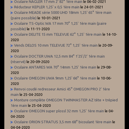
Oculaire NAGLER 17 mm 2' 82° 1ére main
le 06-02-2021
Réducteur KEPLER 1,25' x 0,5 1ère main
le 24-01-2021
Oculaire MEADE série 5000 UHD 18mm 1,25' 65° 1ère main
(paire possible)
le 10-01-2021
Oculaire TS-Optic WA 17 mm 70° 1,25' 1ère main (paire
possible)
le 11-11-2020
Oculaire DELITE 15 mm TELEVUE 62° 1,25' 1ère main
le 14-10-
2020
Vends DELOS 10 mm TELEVUE 72° 1,25' 1ère main
le 20-09-
2020
Oculaire DOCTER UWA 12,5 mm 84° 1'25'/2' 1ére main
(réservé)
le 20-09-2020
Oculaire ANTARES WA 70° 14mm 1,25' 1ère main
le 29-08-
2020
Oculaire OMEGON UWA 9mm 1,25' 66° 1ère main
le 10-06-
2020
Renvoi coudé redresseur Amici 45° OMEGON PRO 2' 1ère
main
le 25-04-2020
Monture complète OMEGON TWINMASTER AZ tête + trépied
1ère main
le 25-04-2020
Oculaire OMEGON super plossl 32 mm 1,25' 1ère main
le 04-
04-2020
Oculaire ORION STRATUS 3,5 mm 68° bicoulant 1ère main
le
04-04-2020