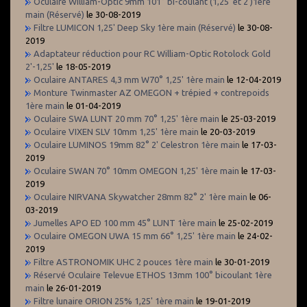
Oculaire William-Optic 9mm 101° bi-coulant (1,25' et 2')1ère
main (Réservé)
le 30-08-2019
Filtre LUMICON 1,25' Deep Sky 1ère main (Réservé)
le 30-08-
2019
Adaptateur réduction pour RC William-Optic Rotolock Gold
2'-1,25'
le 18-05-2019
Oculaire ANTARES 4,3 mm W70° 1,25' 1ère main
le 12-04-2019
Monture Twinmaster AZ OMEGON + trépied + contrepoids
1ère main
le 01-04-2019
Oculaire SWA LUNT 20 mm 70° 1,25' 1ère main
le 25-03-2019
Oculaire VIXEN SLV 10mm 1,25' 1ère main
le 20-03-2019
Oculaire LUMINOS 19mm 82° 2' Celestron 1ère main
le 17-03-
2019
Oculaire SWAN 70° 10mm OMEGON 1,25' 1ère main
le 17-03-
2019
Oculaire NIRVANA Skywatcher 28mm 82° 2' 1ère main
le 06-
03-2019
Jumelles APO ED 100 mm 45° LUNT 1ère main
le 25-02-2019
Oculaire OMEGON UWA 15 mm 66° 1,25' 1ère main
le 24-02-
2019
Filtre ASTRONOMIK UHC 2 pouces 1ère main
le 30-01-2019
Réservé Oculaire Televue ETHOS 13mm 100° bicoulant 1ère
main
le 26-01-2019
Filtre lunaire ORION 25% 1,25' 1ère main
le 19-01-2019