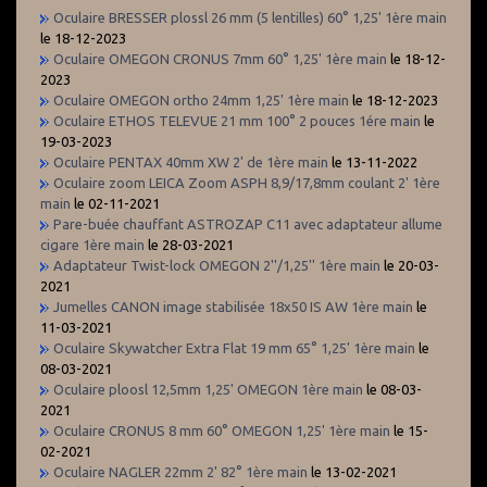
Oculaire BRESSER plossl 26 mm (5 lentilles) 60° 1,25' 1ère main
le 18-12-2023
Oculaire OMEGON CRONUS 7mm 60° 1,25' 1ère main
le 18-12-
2023
Oculaire OMEGON ortho 24mm 1,25' 1ère main
le 18-12-2023
Oculaire ETHOS TELEVUE 21 mm 100° 2 pouces 1ére main
le
19-03-2023
Oculaire PENTAX 40mm XW 2' de 1ère main
le 13-11-2022
Oculaire zoom LEICA Zoom ASPH 8,9/17,8mm coulant 2' 1ère
main
le 02-11-2021
Pare-buée chauffant ASTROZAP C11 avec adaptateur allume
cigare 1ère main
le 28-03-2021
Adaptateur Twist-lock OMEGON 2''/1,25'' 1ère main
le 20-03-
2021
Jumelles CANON image stabilisée 18x50 IS AW 1ère main
le
11-03-2021
Oculaire Skywatcher Extra Flat 19 mm 65° 1,25' 1ère main
le
08-03-2021
Oculaire ploosl 12,5mm 1,25' OMEGON 1ère main
le 08-03-
2021
Oculaire CRONUS 8 mm 60° OMEGON 1,25' 1ère main
le 15-
02-2021
Oculaire NAGLER 22mm 2' 82° 1ère main
le 13-02-2021