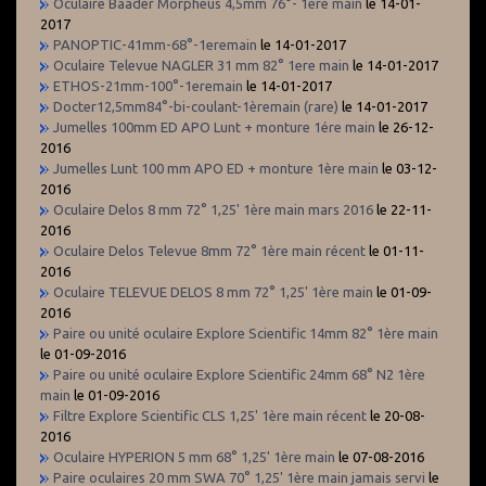
Oculaire Baader Morpheus 4,5mm 76°- 1ere main
le 14-01-
2017
PANOPTIC-41mm-68°-1eremain
le 14-01-2017
Oculaire Televue NAGLER 31 mm 82° 1ere main
le 14-01-2017
ETHOS-21mm-100°-1eremain
le 14-01-2017
Docter12,5mm84°-bi-coulant-1èremain (rare)
le 14-01-2017
Jumelles 100mm ED APO Lunt + monture 1ére main
le 26-12-
2016
Jumelles Lunt 100 mm APO ED + monture 1ère main
le 03-12-
2016
Oculaire Delos 8 mm 72° 1,25' 1ère main mars 2016
le 22-11-
2016
Oculaire Delos Televue 8mm 72° 1ère main récent
le 01-11-
2016
Oculaire TELEVUE DELOS 8 mm 72° 1,25' 1ère main
le 01-09-
2016
Paire ou unité oculaire Explore Scientific 14mm 82° 1ère main
le 01-09-2016
Paire ou unité oculaire Explore Scientific 24mm 68° N2 1ère
main
le 01-09-2016
Filtre Explore Scientific CLS 1,25' 1ère main récent
le 20-08-
2016
Oculaire HYPERION 5 mm 68° 1,25' 1ère main
le 07-08-2016
Paire oculaires 20 mm SWA 70° 1,25' 1ère main jamais servi
le