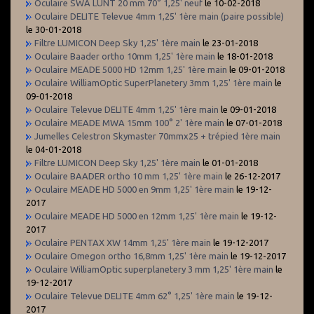
Oculaire SWA LUNT 20 mm 70° 1,25' neuf
le 10-02-2018
Oculaire DELITE Televue 4mm 1,25' 1ère main (paire possible)
le 30-01-2018
Filtre LUMICON Deep Sky 1,25' 1ère main
le 23-01-2018
Oculaire Baader ortho 10mm 1,25' 1ère main
le 18-01-2018
Oculaire MEADE 5000 HD 12mm 1,25' 1ère main
le 09-01-2018
Oculaire WilliamOptic SuperPlanetery 3mm 1,25' 1ère main
le
09-01-2018
Oculaire Televue DELITE 4mm 1,25' 1ère main
le 09-01-2018
Oculaire MEADE MWA 15mm 100° 2' 1ère main
le 07-01-2018
Jumelles Celestron Skymaster 70mmx25 + trépied 1ère main
le 04-01-2018
Filtre LUMICON Deep Sky 1,25' 1ère main
le 01-01-2018
Oculaire BAADER ortho 10 mm 1,25' 1ère main
le 26-12-2017
Oculaire MEADE HD 5000 en 9mm 1,25' 1ère main
le 19-12-
2017
Oculaire MEADE HD 5000 en 12mm 1,25' 1ère main
le 19-12-
2017
Oculaire PENTAX XW 14mm 1,25' 1ère main
le 19-12-2017
Oculaire Omegon ortho 16,8mm 1,25' 1ère main
le 19-12-2017
Oculaire WilliamOptic superplanetery 3 mm 1,25' 1ère main
le
19-12-2017
Oculaire Televue DELITE 4mm 62° 1,25' 1ère main
le 19-12-
2017