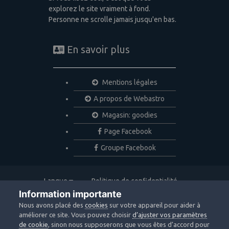
explorez le site vraiment à fond.
Personne ne scrolle jamais jusqu'en bas.
En savoir plus
Mentions légales
A propos de Webastro
Magasin: goodies
Page Facebook
Groupe Facebook
Langue
Politique de confidentialité
Nous contacter
Cookies
Information importante
Copyright © 2020 Webastro
Nous avons placé des
cookies
sur votre appareil pour aider à
Powered by Invision Community
améliorer ce site. Vous pouvez choisir
d’ajuster vos paramètres
de cookie
, sinon nous supposerons que vous êtes d’accord pour