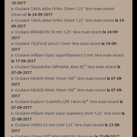
10-2017
Oculaire TAKA abbe Ortho 32mm 1,25' 1ère main récent
(réservé)
le 24-09-2017
Oculaire TAKA abbe Ortho 25mm 1,25' 1ère main récent
le 24-
09-2017
Oculaire BRANDON 16 mm 1,25' 1ère main récent
le 24-09-
2017
Oculaire TELEVUE plossl 11mm 1ère main récent
le 24-09-
2017
Oculaire William-Optic superPlanetery 3 mm 1ère main récent
le 17-09-2017
Oculaire Skywatcher NIRVANA 4mm 82° 1ère main récent
le
07-09-2017
Oculaire MEADE MWA 15mm 100° 1ère main récent
le 07-09-
2017
Oculaire MEADE MWA 10mm 100° 1ère main récent
le 07-09-
2017
Oculaire Explore-Scientific LER 14mm 62° 1ère main récent
le
07-09-2017
Oculaire William-Optic super planetery 3mm 1,25' 1ere main
le
25-08-2017
Oculaire VIXEN 3,5 mm LVW 1,25' 1ère main récent
le 23-08-
2017
Oculaire 15mm 100° MWA MEADE 1ère main
le 17-08-2017