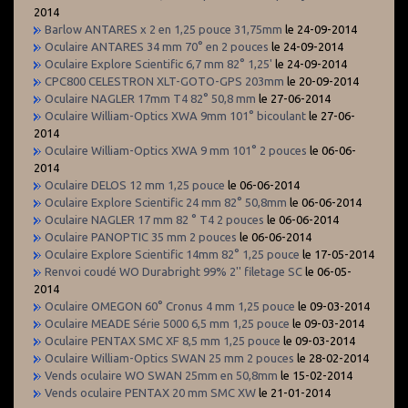
2014
Barlow ANTARES x 2 en 1,25 pouce 31,75mm
le 24-09-2014
Oculaire ANTARES 34 mm 70° en 2 pouces
le 24-09-2014
Oculaire Explore Scientific 6,7 mm 82° 1,25'
le 24-09-2014
CPC800 CELESTRON XLT-GOTO-GPS 203mm
le 20-09-2014
Oculaire NAGLER 17mm T4 82° 50,8 mm
le 27-06-2014
Oculaire William-Optics XWA 9mm 101° bicoulant
le 27-06-
2014
Oculaire William-Optics XWA 9 mm 101° 2 pouces
le 06-06-
2014
Oculaire DELOS 12 mm 1,25 pouce
le 06-06-2014
Oculaire Explore Scientific 24 mm 82° 50,8mm
le 06-06-2014
Oculaire NAGLER 17 mm 82 ° T4 2 pouces
le 06-06-2014
Oculaire PANOPTIC 35 mm 2 pouces
le 06-06-2014
Oculaire Explore Scientific 14mm 82° 1,25 pouce
le 17-05-2014
Renvoi coudé WO Durabright 99% 2'' filetage SC
le 06-05-
2014
Oculaire OMEGON 60° Cronus 4 mm 1,25 pouce
le 09-03-2014
Oculaire MEADE Série 5000 6,5 mm 1,25 pouce
le 09-03-2014
Oculaire PENTAX SMC XF 8,5 mm 1,25 pouce
le 09-03-2014
Oculaire William-Optics SWAN 25 mm 2 pouces
le 28-02-2014
Vends oculaire WO SWAN 25mm en 50,8mm
le 15-02-2014
Vends oculaire PENTAX 20 mm SMC XW
le 21-01-2014