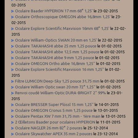
03-2015
Oculaire Baader HYPERION 17 mm 68° 1,25'
le 23-02-2015
Oculaire Orthoscopique OMEGON abbe 16,8mm 1,25'
le 23-
02-2015
Oculaire Explore Scientific Maxvision 16mm 68° 1,25'
le 22-02-
2015
Oculaire William-Optics SWAN 20 mm en 1,25'
le 22-02-2015
Oculaire TAKAHASHI abbe 25 mm 1,25 pouce
le 01-02-2015
Oculaire TAKAHASHI abbe 12,5 mm 1,25 pouce
le 01-02-2015
Oculaire TAKAHASHI abbe 9 mm 1,25 pouce
le 01-02-2015
Oculaire OMEGON Ortho abbe 16,8mm 1,25''
le 01-02-2015
Oculaire Explore Scientific Maxvision 16 mm 1,25''
le 01-02-
2015
Filtre LUMICON Deep-Sky 1,25 pouce 31,75 mm
le 01-02-2015
Oculaire William-Optic swan 20 mm 72° 1,25''
le 01-02-2015
Renvoi coudé William-Optic DURA-BRIGHT 2'' 99%
le 23-01-
2015
Oculaire BRESSER Super Plössl 15 mm 1,25''
le 14-01-2015
Oculaire OMEGON Cronus 5 mm 1,25 pouce
le 13-01-2015
Oculaire Pentax XW 7 mm 31,75 mm - 1ère main
le 13-01-2015
2 Œilletons Baader pour oculaires HYPERION
le 11-01-2015
Oculaire NAGLER 26 mm 82° 2 pouces
le 25-12-2014
Oculaire Skywatcher APEX 35 mm 2 pouces
le 23-12-2014