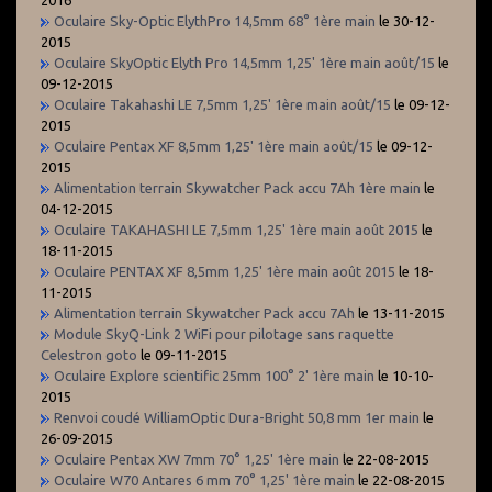
Oculaire Sky-Optic ElythPro 14,5mm 68° 1ère main
le 30-12-
2015
Oculaire SkyOptic Elyth Pro 14,5mm 1,25' 1ère main août/15
le
09-12-2015
Oculaire Takahashi LE 7,5mm 1,25' 1ère main août/15
le 09-12-
2015
Oculaire Pentax XF 8,5mm 1,25' 1ère main août/15
le 09-12-
2015
Alimentation terrain Skywatcher Pack accu 7Ah 1ère main
le
04-12-2015
Oculaire TAKAHASHI LE 7,5mm 1,25' 1ère main août 2015
le
18-11-2015
Oculaire PENTAX XF 8,5mm 1,25' 1ère main août 2015
le 18-
11-2015
Alimentation terrain Skywatcher Pack accu 7Ah
le 13-11-2015
Module SkyQ-Link 2 WiFi pour pilotage sans raquette
Celestron goto
le 09-11-2015
Oculaire Explore scientific 25mm 100° 2' 1ère main
le 10-10-
2015
Renvoi coudé WilliamOptic Dura-Bright 50,8 mm 1er main
le
26-09-2015
Oculaire Pentax XW 7mm 70° 1,25' 1ère main
le 22-08-2015
Oculaire W70 Antares 6 mm 70° 1,25' 1ère main
le 22-08-2015