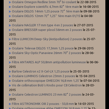
Oculaire Omegon Redline 5mm 70° bi-coulant
le 22-08-2015
Oculaire Explore scientific 4,7mm 82° 1ère main
le 16-08-2015
Oculaire DELOS 14mm 1,25 pouce 72° 1ère main
le 09-08-2015
Oculaire DELOS 12mm 72° 1,25'' 1ère main 01/15
le 04-08-
2015
Oculaire NAGLER 17 mm type 4 en 2 pouces
le 27-07-2015
Oculaire BRESSER super plossl 56mm en 2 pouces
le 25-07-
2015
Filtre LUMICON Deep-Sky (Antipollution) 2 pouces
le 25-07-
2015
Oculaire Televue DELOS 17,3mm 1,25 pouce
le 29-06-2015
Oculaire Sky-Optic Panaview 26mm 70° 2 pouces
le 28-06-
2015
Filtre ANTARES ALP 50,8mm antipollution lumineuse
le 06-06-
2015
Barlow Celestron x2 X-Cel-LX 1,25 pouce
le 25-05-2015
Oculaire LUMINOS Celestron 23mm 2 pouces
le 15-04-2015
Oculaire orthoscopique OMEGON 16,8 mm 1,25'
le 07-04-2015
Vis de collimation Bob's Knobs pour C8 Celestron
le 28-03-
2015
Oculaire Celestron LUMINOS 23 mm 82° 2 pouces
le 24-03-
2015
Filtre ASTRONOMIK OIII 2 pouces - 50,8 mm
le 14-03-2015
Oculaire orthoscopique abbe OMEGON 16,8 mm 1,25'
le 13-