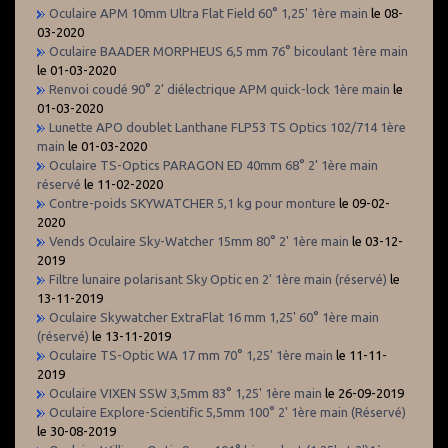
Oculaire APM 10mm Ultra Flat Field 60° 1,25' 1ère main
le 08-
03-2020
Oculaire BAADER MORPHEUS 6,5 mm 76° bicoulant 1ère main
le 01-03-2020
Renvoi coudé 90° 2’ diélectrique APM quick-lock 1ère main
le
01-03-2020
Lunette APO doublet Lanthane FLP53 TS Optics 102/714 1ère
main
le 01-03-2020
Oculaire TS-Optics PARAGON ED 40mm 68° 2' 1ère main
réservé
le 11-02-2020
Contre-poids SKYWATCHER 5,1 kg pour monture
le 09-02-
2020
Vends Oculaire Sky-Watcher 15mm 80° 2' 1ère main
le 03-12-
2019
Filtre lunaire polarisant Sky Optic en 2' 1ère main (réservé)
le
13-11-2019
Oculaire Skywatcher ExtraFlat 16 mm 1,25' 60° 1ère main
(réservé)
le 13-11-2019
Oculaire TS-Optic WA 17 mm 70° 1,25' 1ère main
le 11-11-
2019
Oculaire VIXEN SSW 3,5mm 83° 1,25' 1ère main
le 26-09-2019
Oculaire Explore-Scientific 5,5mm 100° 2' 1ère main (Réservé)
le 30-08-2019