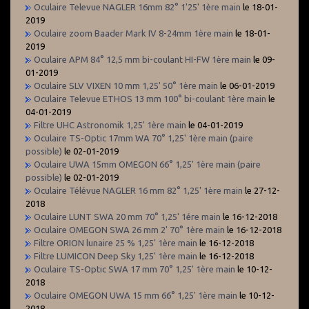
Oculaire Televue NAGLER 16mm 82° 1'25' 1ère main
le 18-01-
2019
Oculaire zoom Baader Mark IV 8-24mm 1ère main
le 18-01-
2019
Oculaire APM 84° 12,5 mm bi-coulant HI-FW 1ère main
le 09-
01-2019
Oculaire SLV VIXEN 10 mm 1,25' 50° 1ère main
le 06-01-2019
Oculaire Televue ETHOS 13 mm 100° bi-coulant 1ère main
le
04-01-2019
Filtre UHC Astronomik 1,25' 1ère main
le 04-01-2019
Oculaire TS-Optic 17mm WA 70° 1,25' 1ère main (paire
possible)
le 02-01-2019
Oculaire UWA 15mm OMEGON 66° 1,25' 1ère main (paire
possible)
le 02-01-2019
Oculaire Télévue NAGLER 16 mm 82° 1,25' 1ère main
le 27-12-
2018
Oculaire LUNT SWA 20 mm 70° 1,25' 1ére main
le 16-12-2018
Oculaire OMEGON SWA 26 mm 2' 70° 1ère main
le 16-12-2018
Filtre ORION lunaire 25 % 1,25' 1ère main
le 16-12-2018
Filtre LUMICON Deep Sky 1,25' 1ère main
le 16-12-2018
Oculaire TS-Optic SWA 17 mm 70° 1,25' 1ère main
le 10-12-
2018
Oculaire OMEGON UWA 15 mm 66° 1,25' 1ère main
le 10-12-
2018