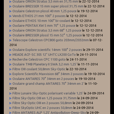
Oculaire ORION Stratus 3,5 mm en 31,75 mm
le 22-12-2014
Oculaire BRESSER 15 mm super plossl 31,75 mm
le 22-12-2014
Oculaire Celestron plossl 40 mm 1,25 pouce
le 19-12-2014
Vends ETHOS 21 mm 100° 2 pouces
le 12-12-2014
Oculaire ETHOS 10 mm 100° bi-coulant
le 12-12-2014
Ouclaire PENTAX XW 5 mm 70° 1,25 pouce
le 12-12-2014
Oculaire ORION Stratus 3,5 mm 68° 1,25 pouce
le 12-12-2014
Oculaire BRESSER plossl 15 mm 52° 1,25 pouce
le 12-12-2014
Telescope Celestron CPC800 goto 203mm/2032mm
le 07-12-
2014
Oculaire Explore scientific 14mm 100° 2 pouces
le 29-11-2014
MEADE ACF-SC 305 12" UHTC LX200 GoTo
le 24-11-2014
Recherche Celestron CPC 1100 goto
le 24-11-2014
Oculaire TMB Planetery II SWA 3,2 mm 1,25'
le 11-11-2014
Filtre OIII coulant 50,8mm Sky-Optic
le 22-10-2014
Explore Scientific Maxvision 68° 34mm 2 pouces
le 19-10-2014
Oculaire ANTARES 70° 34mm en 2 pouces
le 19-10-2014
Oculaire grand champ ANTARES 70° 34mm en 2'
le 11-10-
2014
Filtre Lunaire Sky-Optic polarisant variable 1,25'
le 24-09-2014
Filtre Sky-Optic OIII en 1,25 pouce 31,75mm
le 24-09-2014
Filtre Sky-Optic OIII en 2 pouces 50,8mm
le 24-09-2014
Filtre SkyOptic UHC en 2 pouces 50,8mm
le 24-09-2014
Filtre ANTARES ALP 1,25' Antipollution-Deep-Sky
le 24-09-