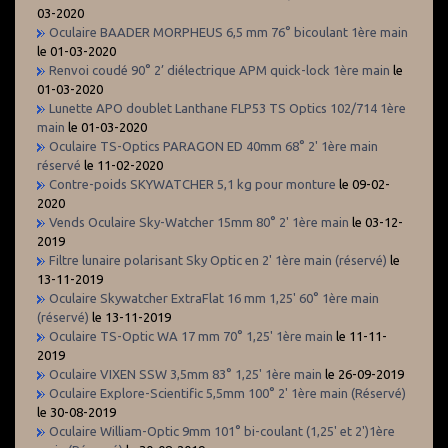
03-2020
Oculaire BAADER MORPHEUS 6,5 mm 76° bicoulant 1ère main
le 01-03-2020
Renvoi coudé 90° 2’ diélectrique APM quick-lock 1ère main
le
01-03-2020
Lunette APO doublet Lanthane FLP53 TS Optics 102/714 1ère
main
le 01-03-2020
Oculaire TS-Optics PARAGON ED 40mm 68° 2' 1ère main
réservé
le 11-02-2020
Contre-poids SKYWATCHER 5,1 kg pour monture
le 09-02-
2020
Vends Oculaire Sky-Watcher 15mm 80° 2' 1ère main
le 03-12-
2019
Filtre lunaire polarisant Sky Optic en 2' 1ère main (réservé)
le
13-11-2019
Oculaire Skywatcher ExtraFlat 16 mm 1,25' 60° 1ère main
(réservé)
le 13-11-2019
Oculaire TS-Optic WA 17 mm 70° 1,25' 1ère main
le 11-11-
2019
Oculaire VIXEN SSW 3,5mm 83° 1,25' 1ère main
le 26-09-2019
Oculaire Explore-Scientific 5,5mm 100° 2' 1ère main (Réservé)
le 30-08-2019
Oculaire William-Optic 9mm 101° bi-coulant (1,25' et 2')1ère