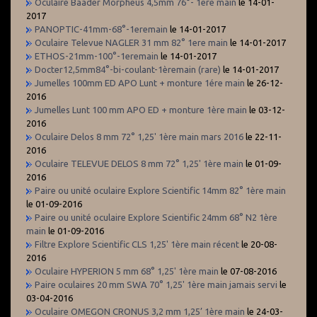
Oculaire Baader Morpheus 4,5mm 76°- 1ere main
le 14-01-
2017
PANOPTIC-41mm-68°-1eremain
le 14-01-2017
Oculaire Televue NAGLER 31 mm 82° 1ere main
le 14-01-2017
ETHOS-21mm-100°-1eremain
le 14-01-2017
Docter12,5mm84°-bi-coulant-1èremain (rare)
le 14-01-2017
Jumelles 100mm ED APO Lunt + monture 1ére main
le 26-12-
2016
Jumelles Lunt 100 mm APO ED + monture 1ère main
le 03-12-
2016
Oculaire Delos 8 mm 72° 1,25' 1ère main mars 2016
le 22-11-
2016
Oculaire TELEVUE DELOS 8 mm 72° 1,25' 1ère main
le 01-09-
2016
Paire ou unité oculaire Explore Scientific 14mm 82° 1ère main
le 01-09-2016
Paire ou unité oculaire Explore Scientific 24mm 68° N2 1ère
main
le 01-09-2016
Filtre Explore Scientific CLS 1,25' 1ère main récent
le 20-08-
2016
Oculaire HYPERION 5 mm 68° 1,25' 1ère main
le 07-08-2016
Paire oculaires 20 mm SWA 70° 1,25' 1ère main jamais servi
le
03-04-2016
Oculaire OMEGON CRONUS 3,2 mm 1,25’ 1ère main
le 24-03-