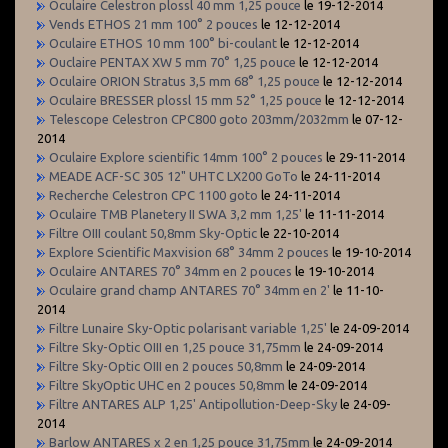
Oculaire Celestron plossl 40 mm 1,25 pouce
le 19-12-2014
Vends ETHOS 21 mm 100° 2 pouces
le 12-12-2014
Oculaire ETHOS 10 mm 100° bi-coulant
le 12-12-2014
Ouclaire PENTAX XW 5 mm 70° 1,25 pouce
le 12-12-2014
Oculaire ORION Stratus 3,5 mm 68° 1,25 pouce
le 12-12-2014
Oculaire BRESSER plossl 15 mm 52° 1,25 pouce
le 12-12-2014
Telescope Celestron CPC800 goto 203mm/2032mm
le 07-12-
2014
Oculaire Explore scientific 14mm 100° 2 pouces
le 29-11-2014
MEADE ACF-SC 305 12" UHTC LX200 GoTo
le 24-11-2014
Recherche Celestron CPC 1100 goto
le 24-11-2014
Oculaire TMB Planetery II SWA 3,2 mm 1,25'
le 11-11-2014
Filtre OIII coulant 50,8mm Sky-Optic
le 22-10-2014
Explore Scientific Maxvision 68° 34mm 2 pouces
le 19-10-2014
Oculaire ANTARES 70° 34mm en 2 pouces
le 19-10-2014
Oculaire grand champ ANTARES 70° 34mm en 2'
le 11-10-
2014
Filtre Lunaire Sky-Optic polarisant variable 1,25'
le 24-09-2014
Filtre Sky-Optic OIII en 1,25 pouce 31,75mm
le 24-09-2014
Filtre Sky-Optic OIII en 2 pouces 50,8mm
le 24-09-2014
Filtre SkyOptic UHC en 2 pouces 50,8mm
le 24-09-2014
Filtre ANTARES ALP 1,25' Antipollution-Deep-Sky
le 24-09-
2014
Barlow ANTARES x 2 en 1,25 pouce 31,75mm
le 24-09-2014