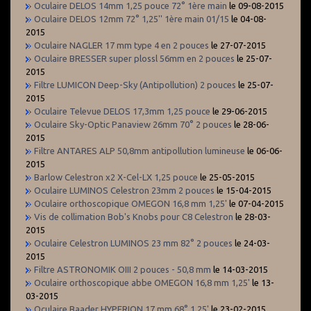
Oculaire DELOS 14mm 1,25 pouce 72° 1ère main
le 09-08-2015
Oculaire DELOS 12mm 72° 1,25'' 1ère main 01/15
le 04-08-
2015
Oculaire NAGLER 17 mm type 4 en 2 pouces
le 27-07-2015
Oculaire BRESSER super plossl 56mm en 2 pouces
le 25-07-
2015
Filtre LUMICON Deep-Sky (Antipollution) 2 pouces
le 25-07-
2015
Oculaire Televue DELOS 17,3mm 1,25 pouce
le 29-06-2015
Oculaire Sky-Optic Panaview 26mm 70° 2 pouces
le 28-06-
2015
Filtre ANTARES ALP 50,8mm antipollution lumineuse
le 06-06-
2015
Barlow Celestron x2 X-Cel-LX 1,25 pouce
le 25-05-2015
Oculaire LUMINOS Celestron 23mm 2 pouces
le 15-04-2015
Oculaire orthoscopique OMEGON 16,8 mm 1,25'
le 07-04-2015
Vis de collimation Bob's Knobs pour C8 Celestron
le 28-03-
2015
Oculaire Celestron LUMINOS 23 mm 82° 2 pouces
le 24-03-
2015
Filtre ASTRONOMIK OIII 2 pouces - 50,8 mm
le 14-03-2015
Oculaire orthoscopique abbe OMEGON 16,8 mm 1,25'
le 13-
03-2015
Oculaire Baader HYPERION 17 mm 68° 1,25'
le 23-02-2015