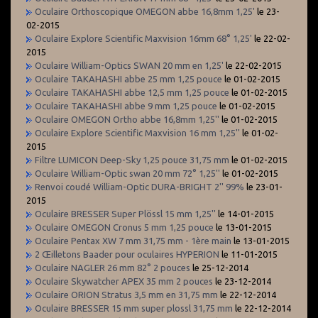
Oculaire Orthoscopique OMEGON abbe 16,8mm 1,25'
le 23-
02-2015
Oculaire Explore Scientific Maxvision 16mm 68° 1,25'
le 22-02-
2015
Oculaire William-Optics SWAN 20 mm en 1,25'
le 22-02-2015
Oculaire TAKAHASHI abbe 25 mm 1,25 pouce
le 01-02-2015
Oculaire TAKAHASHI abbe 12,5 mm 1,25 pouce
le 01-02-2015
Oculaire TAKAHASHI abbe 9 mm 1,25 pouce
le 01-02-2015
Oculaire OMEGON Ortho abbe 16,8mm 1,25''
le 01-02-2015
Oculaire Explore Scientific Maxvision 16 mm 1,25''
le 01-02-
2015
Filtre LUMICON Deep-Sky 1,25 pouce 31,75 mm
le 01-02-2015
Oculaire William-Optic swan 20 mm 72° 1,25''
le 01-02-2015
Renvoi coudé William-Optic DURA-BRIGHT 2'' 99%
le 23-01-
2015
Oculaire BRESSER Super Plössl 15 mm 1,25''
le 14-01-2015
Oculaire OMEGON Cronus 5 mm 1,25 pouce
le 13-01-2015
Oculaire Pentax XW 7 mm 31,75 mm - 1ère main
le 13-01-2015
2 Œilletons Baader pour oculaires HYPERION
le 11-01-2015
Oculaire NAGLER 26 mm 82° 2 pouces
le 25-12-2014
Oculaire Skywatcher APEX 35 mm 2 pouces
le 23-12-2014
Oculaire ORION Stratus 3,5 mm en 31,75 mm
le 22-12-2014
Oculaire BRESSER 15 mm super plossl 31,75 mm
le 22-12-2014