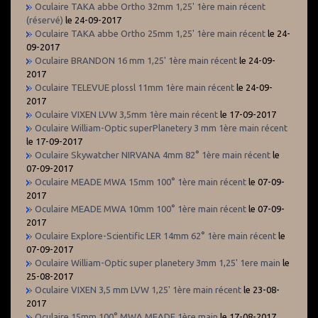
Oculaire TAKA abbe Ortho 32mm 1,25' 1ère main récent
(réservé)
le 24-09-2017
Oculaire TAKA abbe Ortho 25mm 1,25' 1ère main récent
le 24-
09-2017
Oculaire BRANDON 16 mm 1,25' 1ère main récent
le 24-09-
2017
Oculaire TELEVUE plossl 11mm 1ère main récent
le 24-09-
2017
Oculaire VIXEN LVW 3,5mm 1ère main récent
le 17-09-2017
Oculaire William-Optic superPlanetery 3 mm 1ère main récent
le 17-09-2017
Oculaire Skywatcher NIRVANA 4mm 82° 1ère main récent
le
07-09-2017
Oculaire MEADE MWA 15mm 100° 1ère main récent
le 07-09-
2017
Oculaire MEADE MWA 10mm 100° 1ère main récent
le 07-09-
2017
Oculaire Explore-Scientific LER 14mm 62° 1ère main récent
le
07-09-2017
Oculaire William-Optic super planetery 3mm 1,25' 1ere main
le
25-08-2017
Oculaire VIXEN 3,5 mm LVW 1,25' 1ère main récent
le 23-08-
2017
Oculaire 15mm 100° MWA MEADE 1ère main
le 17-08-2017