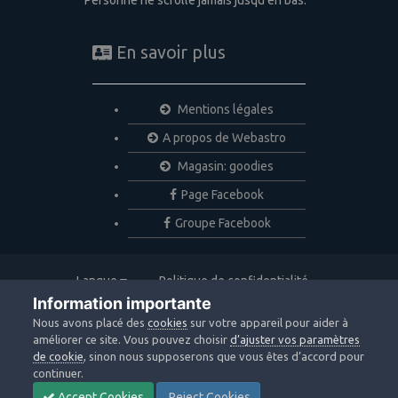
En savoir plus
Mentions légales
A propos de Webastro
Magasin: goodies
Page Facebook
Groupe Facebook
Langue
Politique de confidentialité
Nous contacter
Cookies
Information importante
Copyright © 2020 Webastro
Nous avons placé des
cookies
sur votre appareil pour aider à
Powered by Invision Community
améliorer ce site. Vous pouvez choisir
d’ajuster vos paramètres
de cookie
, sinon nous supposerons que vous êtes d’accord pour
continuer.
Accept Cookies
Reject Cookies