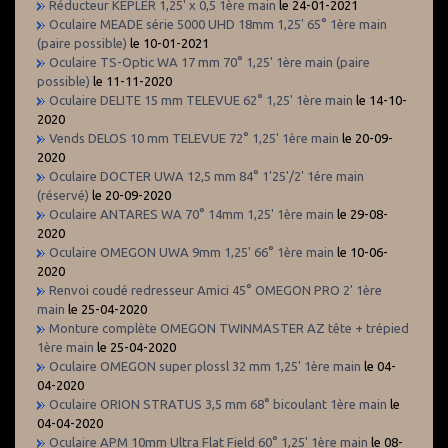
Réducteur KEPLER 1,25' x 0,5 1ère main
le 24-01-2021
Oculaire MEADE série 5000 UHD 18mm 1,25' 65° 1ère main
(paire possible)
le 10-01-2021
Oculaire TS-Optic WA 17 mm 70° 1,25' 1ère main (paire
possible)
le 11-11-2020
Oculaire DELITE 15 mm TELEVUE 62° 1,25' 1ère main
le 14-10-
2020
Vends DELOS 10 mm TELEVUE 72° 1,25' 1ère main
le 20-09-
2020
Oculaire DOCTER UWA 12,5 mm 84° 1'25'/2' 1ére main
(réservé)
le 20-09-2020
Oculaire ANTARES WA 70° 14mm 1,25' 1ère main
le 29-08-
2020
Oculaire OMEGON UWA 9mm 1,25' 66° 1ère main
le 10-06-
2020
Renvoi coudé redresseur Amici 45° OMEGON PRO 2' 1ère
main
le 25-04-2020
Monture complète OMEGON TWINMASTER AZ tête + trépied
1ère main
le 25-04-2020
Oculaire OMEGON super plossl 32 mm 1,25' 1ère main
le 04-
04-2020
Oculaire ORION STRATUS 3,5 mm 68° bicoulant 1ère main
le
04-04-2020
Oculaire APM 10mm Ultra Flat Field 60° 1,25' 1ère main
le 08-