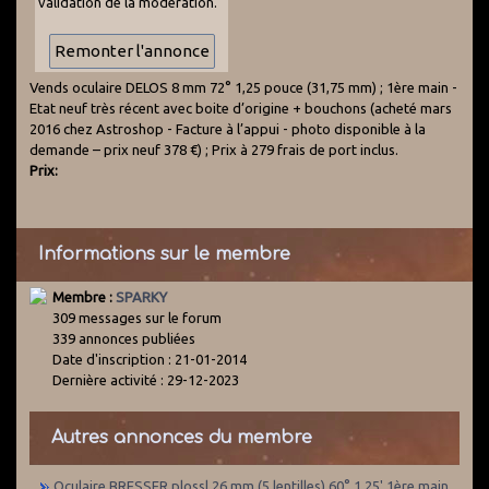
validation de la modération.
Vends oculaire DELOS 8 mm 72° 1,25 pouce (31,75 mm) ; 1ère main -
Etat neuf très récent avec boite d’origine + bouchons (acheté mars
2016 chez Astroshop - Facture à l’appui - photo disponible à la
demande – prix neuf 378 €) ; Prix à 279 frais de port inclus.
Prix:
Informations sur le membre
Membre :
SPARKY
309 messages sur le forum
339 annonces publiées
Date d'inscription : 21-01-2014
Dernière activité : 29-12-2023
Autres annonces du membre
Oculaire BRESSER plossl 26 mm (5 lentilles) 60° 1,25' 1ère main