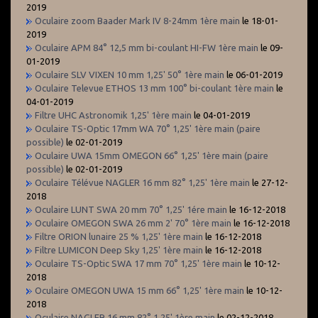
2019
Oculaire zoom Baader Mark IV 8-24mm 1ère main
le 18-01-
2019
Oculaire APM 84° 12,5 mm bi-coulant HI-FW 1ère main
le 09-
01-2019
Oculaire SLV VIXEN 10 mm 1,25' 50° 1ère main
le 06-01-2019
Oculaire Televue ETHOS 13 mm 100° bi-coulant 1ère main
le
04-01-2019
Filtre UHC Astronomik 1,25' 1ère main
le 04-01-2019
Oculaire TS-Optic 17mm WA 70° 1,25' 1ère main (paire
possible)
le 02-01-2019
Oculaire UWA 15mm OMEGON 66° 1,25' 1ère main (paire
possible)
le 02-01-2019
Oculaire Télévue NAGLER 16 mm 82° 1,25' 1ère main
le 27-12-
2018
Oculaire LUNT SWA 20 mm 70° 1,25' 1ére main
le 16-12-2018
Oculaire OMEGON SWA 26 mm 2' 70° 1ère main
le 16-12-2018
Filtre ORION lunaire 25 % 1,25' 1ère main
le 16-12-2018
Filtre LUMICON Deep Sky 1,25' 1ère main
le 16-12-2018
Oculaire TS-Optic SWA 17 mm 70° 1,25' 1ère main
le 10-12-
2018
Oculaire OMEGON UWA 15 mm 66° 1,25' 1ère main
le 10-12-
2018
Oculaire NAGLER 16 mm 82° 1,25' 1ère main
le 02-12-2018