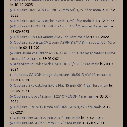
le 18-12-2023
Oculaire OMEGON CRONUS 7mm 60° 1,25' 1ère main
le 18-12-
2023
Oculaire OMEGON ortho 24mm 1,25' 1ère main
le 18-12-2023
Oculaire ETHOS TELEVUE 21 mm 100° 2 pouces 1ére main
le
19-03-2023
Oculaire PENTAX 40mm XW 2' de 1ère main
le 13-11-2022
Oculaire zoom LEICA Zoom ASPH 8,9/17,8mm coulant 2' 1ère
main
le 02-11-2021
Pare-buée chauffant ASTROZAP C11 avec adaptateur allume
cigare 1ère main
le 28-03-2021
Adaptateur Twist-lock OMEGON 2''/1,25'' 1ère main
le 20-03-
2021
Jumelles CANON image stabilisée 18x50 IS AW 1ère main
le
11-03-2021
Oculaire Skywatcher Extra Flat 19 mm 65° 1,25' 1ère main
le
08-03-2021
Oculaire ploosl 12,5mm 1,25' OMEGON 1ère main
le 08-03-
2021
Oculaire CRONUS 8 mm 60° OMEGON 1,25' 1ère main
le 15-
02-2021
Oculaire NAGLER 22mm 2' 82° 1ère main
le 13-02-2021
Oculaire NAGLER 17 mm 2' 82° 1ére main
le 06-02-2021