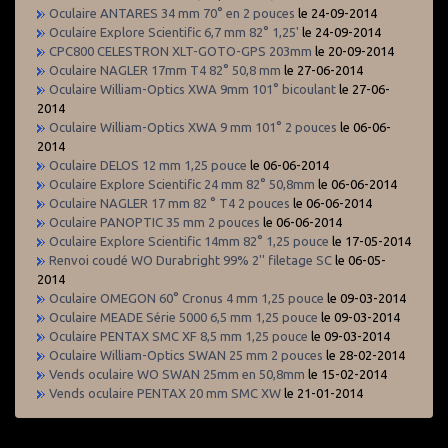
Oculaire ANTARES 34 mm 70° en 2 pouces
le 24-09-2014
Oculaire Explore Scientific 6,7 mm 82° 1,25'
le 24-09-2014
CPC800 CELESTRON XLT-GOTO-GPS 203mm
le 20-09-2014
Oculaire NAGLER 17mm T4 82° 50,8 mm
le 27-06-2014
Oculaire William-Optics XWA 9mm 101° bicoulant
le 27-06-
2014
Oculaire William-Optics XWA 9 mm 101° 2 pouces
le 06-06-
2014
Oculaire DELOS 12 mm 1,25 pouce
le 06-06-2014
Oculaire Explore Scientific 24 mm 82° 50,8mm
le 06-06-2014
Oculaire NAGLER 17 mm 82 ° T4 2 pouces
le 06-06-2014
Oculaire PANOPTIC 35 mm 2 pouces
le 06-06-2014
Oculaire Explore Scientific 14mm 82° 1,25 pouce
le 17-05-2014
Renvoi coudé WO Durabright 99% 2'' filetage SC
le 06-05-
2014
Oculaire OMEGON 60° Cronus 4 mm 1,25 pouce
le 09-03-2014
Oculaire MEADE Série 5000 6,5 mm 1,25 pouce
le 09-03-2014
Oculaire PENTAX SMC XF 8,5 mm 1,25 pouce
le 09-03-2014
Oculaire William-Optics SWAN 25 mm 2 pouces
le 28-02-2014
Vends oculaire WO SWAN 25mm en 50,8mm
le 15-02-2014
Vends oculaire PENTAX 20 mm SMC XW
le 21-01-2014