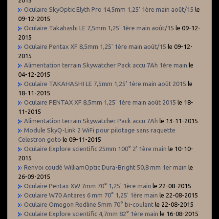
Oculaire SkyOptic Elyth Pro 14,5mm 1,25' 1ère main août/15
le
09-12-2015
Oculaire Takahashi LE 7,5mm 1,25' 1ère main août/15
le 09-12-
2015
Oculaire Pentax XF 8,5mm 1,25' 1ère main août/15
le 09-12-
2015
Alimentation terrain Skywatcher Pack accu 7Ah 1ère main
le
04-12-2015
Oculaire TAKAHASHI LE 7,5mm 1,25' 1ère main août 2015
le
18-11-2015
Oculaire PENTAX XF 8,5mm 1,25' 1ère main août 2015
le 18-
11-2015
Alimentation terrain Skywatcher Pack accu 7Ah
le 13-11-2015
Module SkyQ-Link 2 WiFi pour pilotage sans raquette
Celestron goto
le 09-11-2015
Oculaire Explore scientific 25mm 100° 2' 1ère main
le 10-10-
2015
Renvoi coudé WilliamOptic Dura-Bright 50,8 mm 1er main
le
26-09-2015
Oculaire Pentax XW 7mm 70° 1,25' 1ère main
le 22-08-2015
Oculaire W70 Antares 6 mm 70° 1,25' 1ère main
le 22-08-2015
Oculaire Omegon Redline 5mm 70° bi-coulant
le 22-08-2015
Oculaire Explore scientific 4,7mm 82° 1ère main
le 16-08-2015