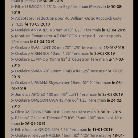
main (Réservé)
le 30-08-2019
Filtre LUMICON 1,25' Deep Sky 1ère main (Réservé)
le 30-08-
2019
Adaptateur réduction pour RC William-Optic Rotolock Gold
2'-1,25'
le 18-05-2019
Oculaire ANTARES 4,3 mm W70° 1,25' 1ère main
le 12-04-2019
Monture Twinmaster AZ OMEGON + trépied + contrepoids
1ère main
le 01-04-2019
Oculaire SWA LUNT 20 mm 70° 1,25' 1ère main
le 25-03-2019
Oculaire VIXEN SLV 10mm 1,25' 1ère main
le 20-03-2019
Oculaire LUMINOS 19mm 82° 2' Celestron 1ère main
le 17-03-
2019
Oculaire SWAN 70° 10mm OMEGON 1,25' 1ère main
le 17-03-
2019
Oculaire NIRVANA Skywatcher 28mm 82° 2' 1ère main
le 06-
03-2019
Jumelles APO ED 100 mm 45° LUNT 1ère main
le 25-02-2019
Oculaire OMEGON UWA 15 mm 66° 1,25' 1ère main
le 24-02-
2019
Filtre ASTRONOMIK UHC 2 pouces 1ère main
le 30-01-2019
Réservé Oculaire Televue ETHOS 13mm 100° bicoulant 1ère
main
le 26-01-2019
Filtre lunaire ORION 25% 1,25' 1ère main
le 19-01-2019
Oculaire Televue NAGLER 16mm 82° 1'25' 1ère main
le 18-01-