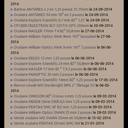
2014
Barlow ANTARES x 2 en 1,25 pouce 31,75mm
le 24-09-2014
Oculaire ANTARES 34 mm 70° en 2 pouces
le 24-09-2014
Oculaire Explore Scientific 6,7 mm 82° 1,25'
le 24-09-2014
CPC800 CELESTRON XLT-GOTO-GPS 203mm
le 20-09-2014
Oculaire NAGLER 17mm T4 82° 50,8 mm
le 27-06-2014
Oculaire William-Optics XWA 9mm 101° bicoulant
le 27-06-
2014
Oculaire William-Optics XWA 9 mm 101° 2 pouces
le 06-06-
2014
Oculaire DELOS 12 mm 1,25 pouce
le 06-06-2014
Oculaire Explore Scientific 24 mm 82° 50,8mm
le 06-06-2014
Oculaire NAGLER 17 mm 82 ° T4 2 pouces
le 06-06-2014
Oculaire PANOPTIC 35 mm 2 pouces
le 06-06-2014
Oculaire Explore Scientific 14mm 82° 1,25 pouce
le 17-05-2014
Renvoi coudé WO Durabright 99% 2'' filetage SC
le 06-05-
2014
Oculaire OMEGON 60° Cronus 4 mm 1,25 pouce
le 09-03-2014
Oculaire MEADE Série 5000 6,5 mm 1,25 pouce
le 09-03-2014
Oculaire PENTAX SMC XF 8,5 mm 1,25 pouce
le 09-03-2014
Oculaire William-Optics SWAN 25 mm 2 pouces
le 28-02-2014
Vends oculaire WO SWAN 25mm en 50,8mm
le 15-02-2014
Vends oculaire PENTAX 20 mm SMC XW
le 21-01-2014