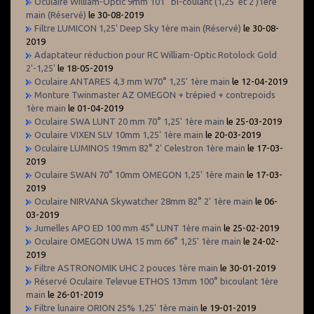
Oculaire William-Optic 9mm 101° bi-coulant (1,25' et 2')1ère
main (Réservé)
le 30-08-2019
Filtre LUMICON 1,25' Deep Sky 1ère main (Réservé)
le 30-08-
2019
Adaptateur réduction pour RC William-Optic Rotolock Gold
2'-1,25'
le 18-05-2019
Oculaire ANTARES 4,3 mm W70° 1,25' 1ère main
le 12-04-2019
Monture Twinmaster AZ OMEGON + trépied + contrepoids
1ère main
le 01-04-2019
Oculaire SWA LUNT 20 mm 70° 1,25' 1ère main
le 25-03-2019
Oculaire VIXEN SLV 10mm 1,25' 1ère main
le 20-03-2019
Oculaire LUMINOS 19mm 82° 2' Celestron 1ère main
le 17-03-
2019
Oculaire SWAN 70° 10mm OMEGON 1,25' 1ère main
le 17-03-
2019
Oculaire NIRVANA Skywatcher 28mm 82° 2' 1ère main
le 06-
03-2019
Jumelles APO ED 100 mm 45° LUNT 1ère main
le 25-02-2019
Oculaire OMEGON UWA 15 mm 66° 1,25' 1ère main
le 24-02-
2019
Filtre ASTRONOMIK UHC 2 pouces 1ère main
le 30-01-2019
Réservé Oculaire Televue ETHOS 13mm 100° bicoulant 1ère
main
le 26-01-2019
Filtre lunaire ORION 25% 1,25' 1ère main
le 19-01-2019