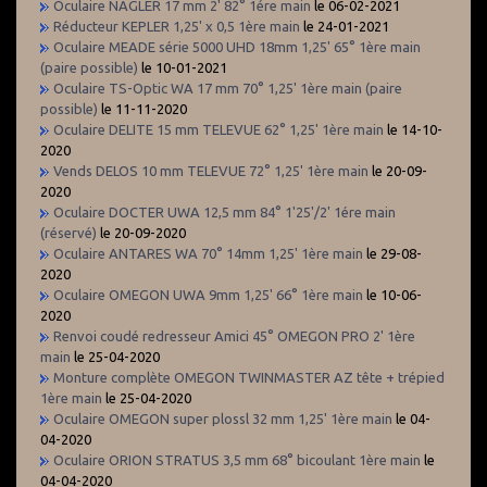
Oculaire NAGLER 17 mm 2' 82° 1ére main
le 06-02-2021
Réducteur KEPLER 1,25' x 0,5 1ère main
le 24-01-2021
Oculaire MEADE série 5000 UHD 18mm 1,25' 65° 1ère main
(paire possible)
le 10-01-2021
Oculaire TS-Optic WA 17 mm 70° 1,25' 1ère main (paire
possible)
le 11-11-2020
Oculaire DELITE 15 mm TELEVUE 62° 1,25' 1ère main
le 14-10-
2020
Vends DELOS 10 mm TELEVUE 72° 1,25' 1ère main
le 20-09-
2020
Oculaire DOCTER UWA 12,5 mm 84° 1'25'/2' 1ére main
(réservé)
le 20-09-2020
Oculaire ANTARES WA 70° 14mm 1,25' 1ère main
le 29-08-
2020
Oculaire OMEGON UWA 9mm 1,25' 66° 1ère main
le 10-06-
2020
Renvoi coudé redresseur Amici 45° OMEGON PRO 2' 1ère
main
le 25-04-2020
Monture complète OMEGON TWINMASTER AZ tête + trépied
1ère main
le 25-04-2020
Oculaire OMEGON super plossl 32 mm 1,25' 1ère main
le 04-
04-2020
Oculaire ORION STRATUS 3,5 mm 68° bicoulant 1ère main
le
04-04-2020