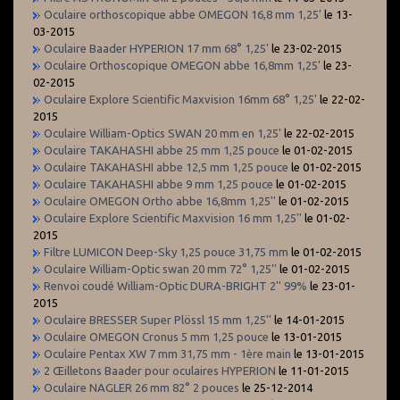
Oculaire orthoscopique abbe OMEGON 16,8 mm 1,25'
le 13-
03-2015
Oculaire Baader HYPERION 17 mm 68° 1,25'
le 23-02-2015
Oculaire Orthoscopique OMEGON abbe 16,8mm 1,25'
le 23-
02-2015
Oculaire Explore Scientific Maxvision 16mm 68° 1,25'
le 22-02-
2015
Oculaire William-Optics SWAN 20 mm en 1,25'
le 22-02-2015
Oculaire TAKAHASHI abbe 25 mm 1,25 pouce
le 01-02-2015
Oculaire TAKAHASHI abbe 12,5 mm 1,25 pouce
le 01-02-2015
Oculaire TAKAHASHI abbe 9 mm 1,25 pouce
le 01-02-2015
Oculaire OMEGON Ortho abbe 16,8mm 1,25''
le 01-02-2015
Oculaire Explore Scientific Maxvision 16 mm 1,25''
le 01-02-
2015
Filtre LUMICON Deep-Sky 1,25 pouce 31,75 mm
le 01-02-2015
Oculaire William-Optic swan 20 mm 72° 1,25''
le 01-02-2015
Renvoi coudé William-Optic DURA-BRIGHT 2'' 99%
le 23-01-
2015
Oculaire BRESSER Super Plössl 15 mm 1,25''
le 14-01-2015
Oculaire OMEGON Cronus 5 mm 1,25 pouce
le 13-01-2015
Oculaire Pentax XW 7 mm 31,75 mm - 1ère main
le 13-01-2015
2 Œilletons Baader pour oculaires HYPERION
le 11-01-2015
Oculaire NAGLER 26 mm 82° 2 pouces
le 25-12-2014