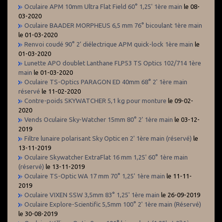
Oculaire APM 10mm Ultra Flat Field 60° 1,25' 1ère main
le 08-
03-2020
Oculaire BAADER MORPHEUS 6,5 mm 76° bicoulant 1ère main
le 01-03-2020
Renvoi coudé 90° 2’ diélectrique APM quick-lock 1ère main
le
01-03-2020
Lunette APO doublet Lanthane FLP53 TS Optics 102/714 1ère
main
le 01-03-2020
Oculaire TS-Optics PARAGON ED 40mm 68° 2' 1ère main
réservé
le 11-02-2020
Contre-poids SKYWATCHER 5,1 kg pour monture
le 09-02-
2020
Vends Oculaire Sky-Watcher 15mm 80° 2' 1ère main
le 03-12-
2019
Filtre lunaire polarisant Sky Optic en 2' 1ère main (réservé)
le
13-11-2019
Oculaire Skywatcher ExtraFlat 16 mm 1,25' 60° 1ère main
(réservé)
le 13-11-2019
Oculaire TS-Optic WA 17 mm 70° 1,25' 1ère main
le 11-11-
2019
Oculaire VIXEN SSW 3,5mm 83° 1,25' 1ère main
le 26-09-2019
Oculaire Explore-Scientific 5,5mm 100° 2' 1ère main (Réservé)
le 30-08-2019