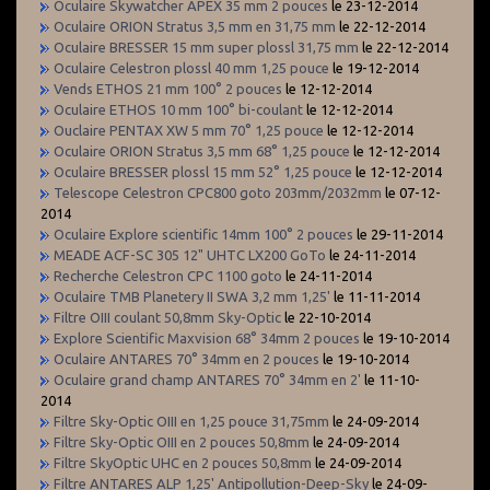
Oculaire Skywatcher APEX 35 mm 2 pouces
le 23-12-2014
Oculaire ORION Stratus 3,5 mm en 31,75 mm
le 22-12-2014
Oculaire BRESSER 15 mm super plossl 31,75 mm
le 22-12-2014
Oculaire Celestron plossl 40 mm 1,25 pouce
le 19-12-2014
Vends ETHOS 21 mm 100° 2 pouces
le 12-12-2014
Oculaire ETHOS 10 mm 100° bi-coulant
le 12-12-2014
Ouclaire PENTAX XW 5 mm 70° 1,25 pouce
le 12-12-2014
Oculaire ORION Stratus 3,5 mm 68° 1,25 pouce
le 12-12-2014
Oculaire BRESSER plossl 15 mm 52° 1,25 pouce
le 12-12-2014
Telescope Celestron CPC800 goto 203mm/2032mm
le 07-12-
2014
Oculaire Explore scientific 14mm 100° 2 pouces
le 29-11-2014
MEADE ACF-SC 305 12" UHTC LX200 GoTo
le 24-11-2014
Recherche Celestron CPC 1100 goto
le 24-11-2014
Oculaire TMB Planetery II SWA 3,2 mm 1,25'
le 11-11-2014
Filtre OIII coulant 50,8mm Sky-Optic
le 22-10-2014
Explore Scientific Maxvision 68° 34mm 2 pouces
le 19-10-2014
Oculaire ANTARES 70° 34mm en 2 pouces
le 19-10-2014
Oculaire grand champ ANTARES 70° 34mm en 2'
le 11-10-
2014
Filtre Sky-Optic OIII en 1,25 pouce 31,75mm
le 24-09-2014
Filtre Sky-Optic OIII en 2 pouces 50,8mm
le 24-09-2014
Filtre SkyOptic UHC en 2 pouces 50,8mm
le 24-09-2014
Filtre ANTARES ALP 1,25' Antipollution-Deep-Sky
le 24-09-