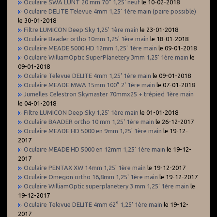
Oculaire SWA LUNT 20 mm 70° 1,25' neuf
le 10-02-2018
Oculaire DELITE Televue 4mm 1,25' 1ère main (paire possible)
le 30-01-2018
Filtre LUMICON Deep Sky 1,25' 1ère main
le 23-01-2018
Oculaire Baader ortho 10mm 1,25' 1ère main
le 18-01-2018
Oculaire MEADE 5000 HD 12mm 1,25' 1ère main
le 09-01-2018
Oculaire WilliamOptic SuperPlanetery 3mm 1,25' 1ère main
le
09-01-2018
Oculaire Televue DELITE 4mm 1,25' 1ère main
le 09-01-2018
Oculaire MEADE MWA 15mm 100° 2' 1ère main
le 07-01-2018
Jumelles Celestron Skymaster 70mmx25 + trépied 1ère main
le 04-01-2018
Filtre LUMICON Deep Sky 1,25' 1ère main
le 01-01-2018
Oculaire BAADER ortho 10 mm 1,25' 1ère main
le 26-12-2017
Oculaire MEADE HD 5000 en 9mm 1,25' 1ère main
le 19-12-
2017
Oculaire MEADE HD 5000 en 12mm 1,25' 1ère main
le 19-12-
2017
Oculaire PENTAX XW 14mm 1,25' 1ère main
le 19-12-2017
Oculaire Omegon ortho 16,8mm 1,25' 1ère main
le 19-12-2017
Oculaire WilliamOptic superplanetery 3 mm 1,25' 1ère main
le
19-12-2017
Oculaire Televue DELITE 4mm 62° 1,25' 1ère main
le 19-12-
2017