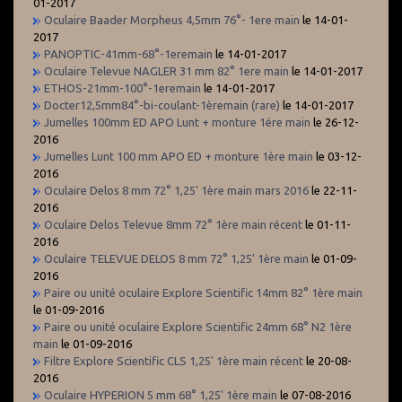
01-2017
Oculaire Baader Morpheus 4,5mm 76°- 1ere main
le 14-01-
2017
PANOPTIC-41mm-68°-1eremain
le 14-01-2017
Oculaire Televue NAGLER 31 mm 82° 1ere main
le 14-01-2017
ETHOS-21mm-100°-1eremain
le 14-01-2017
Docter12,5mm84°-bi-coulant-1èremain (rare)
le 14-01-2017
Jumelles 100mm ED APO Lunt + monture 1ére main
le 26-12-
2016
Jumelles Lunt 100 mm APO ED + monture 1ère main
le 03-12-
2016
Oculaire Delos 8 mm 72° 1,25' 1ère main mars 2016
le 22-11-
2016
Oculaire Delos Televue 8mm 72° 1ère main récent
le 01-11-
2016
Oculaire TELEVUE DELOS 8 mm 72° 1,25' 1ère main
le 01-09-
2016
Paire ou unité oculaire Explore Scientific 14mm 82° 1ère main
le 01-09-2016
Paire ou unité oculaire Explore Scientific 24mm 68° N2 1ère
main
le 01-09-2016
Filtre Explore Scientific CLS 1,25' 1ère main récent
le 20-08-
2016
Oculaire HYPERION 5 mm 68° 1,25' 1ère main
le 07-08-2016