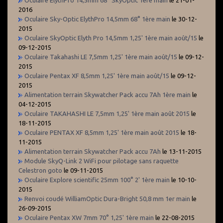
2016
Oculaire Sky-Optic ElythPro 14,5mm 68° 1ère main
le 30-12-
2015
Oculaire SkyOptic Elyth Pro 14,5mm 1,25' 1ère main août/15
le
09-12-2015
Oculaire Takahashi LE 7,5mm 1,25' 1ère main août/15
le 09-12-
2015
Oculaire Pentax XF 8,5mm 1,25' 1ère main août/15
le 09-12-
2015
Alimentation terrain Skywatcher Pack accu 7Ah 1ère main
le
04-12-2015
Oculaire TAKAHASHI LE 7,5mm 1,25' 1ère main août 2015
le
18-11-2015
Oculaire PENTAX XF 8,5mm 1,25' 1ère main août 2015
le 18-
11-2015
Alimentation terrain Skywatcher Pack accu 7Ah
le 13-11-2015
Module SkyQ-Link 2 WiFi pour pilotage sans raquette
Celestron goto
le 09-11-2015
Oculaire Explore scientific 25mm 100° 2' 1ère main
le 10-10-
2015
Renvoi coudé WilliamOptic Dura-Bright 50,8 mm 1er main
le
26-09-2015
Oculaire Pentax XW 7mm 70° 1,25' 1ère main
le 22-08-2015