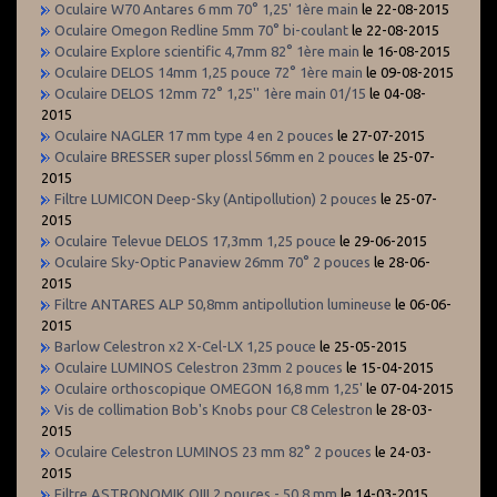
Oculaire W70 Antares 6 mm 70° 1,25' 1ère main
le 22-08-2015
Oculaire Omegon Redline 5mm 70° bi-coulant
le 22-08-2015
Oculaire Explore scientific 4,7mm 82° 1ère main
le 16-08-2015
Oculaire DELOS 14mm 1,25 pouce 72° 1ère main
le 09-08-2015
Oculaire DELOS 12mm 72° 1,25'' 1ère main 01/15
le 04-08-
2015
Oculaire NAGLER 17 mm type 4 en 2 pouces
le 27-07-2015
Oculaire BRESSER super plossl 56mm en 2 pouces
le 25-07-
2015
Filtre LUMICON Deep-Sky (Antipollution) 2 pouces
le 25-07-
2015
Oculaire Televue DELOS 17,3mm 1,25 pouce
le 29-06-2015
Oculaire Sky-Optic Panaview 26mm 70° 2 pouces
le 28-06-
2015
Filtre ANTARES ALP 50,8mm antipollution lumineuse
le 06-06-
2015
Barlow Celestron x2 X-Cel-LX 1,25 pouce
le 25-05-2015
Oculaire LUMINOS Celestron 23mm 2 pouces
le 15-04-2015
Oculaire orthoscopique OMEGON 16,8 mm 1,25'
le 07-04-2015
Vis de collimation Bob's Knobs pour C8 Celestron
le 28-03-
2015
Oculaire Celestron LUMINOS 23 mm 82° 2 pouces
le 24-03-
2015
Filtre ASTRONOMIK OIII 2 pouces - 50,8 mm
le 14-03-2015