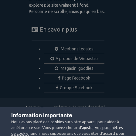
explorez le site vraiment à fond.
Personne ne scrolle jamais jusqu'en bas.
En savoir plus
Mentions légales
A propos de Webastro
Magasin: goodies
Page Facebook
Groupe Facebook
Langue
Politique de confidentialité
Nous contacter
Cookies
Information importante
Copyright © 2020 Webastro
Nous avons placé des
cookies
sur votre appareil pour aider à
Powered by Invision Community
améliorer ce site. Vous pouvez choisir
d’ajuster vos paramètres
de cookie
, sinon nous supposerons que vous êtes d’accord pour