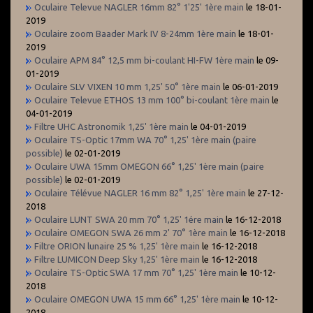
Oculaire Televue NAGLER 16mm 82° 1'25' 1ère main
le 18-01-
2019
Oculaire zoom Baader Mark IV 8-24mm 1ère main
le 18-01-
2019
Oculaire APM 84° 12,5 mm bi-coulant HI-FW 1ère main
le 09-
01-2019
Oculaire SLV VIXEN 10 mm 1,25' 50° 1ère main
le 06-01-2019
Oculaire Televue ETHOS 13 mm 100° bi-coulant 1ère main
le
04-01-2019
Filtre UHC Astronomik 1,25' 1ère main
le 04-01-2019
Oculaire TS-Optic 17mm WA 70° 1,25' 1ère main (paire
possible)
le 02-01-2019
Oculaire UWA 15mm OMEGON 66° 1,25' 1ère main (paire
possible)
le 02-01-2019
Oculaire Télévue NAGLER 16 mm 82° 1,25' 1ère main
le 27-12-
2018
Oculaire LUNT SWA 20 mm 70° 1,25' 1ére main
le 16-12-2018
Oculaire OMEGON SWA 26 mm 2' 70° 1ère main
le 16-12-2018
Filtre ORION lunaire 25 % 1,25' 1ère main
le 16-12-2018
Filtre LUMICON Deep Sky 1,25' 1ère main
le 16-12-2018
Oculaire TS-Optic SWA 17 mm 70° 1,25' 1ère main
le 10-12-
2018
Oculaire OMEGON UWA 15 mm 66° 1,25' 1ère main
le 10-12-
2018