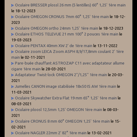
Oculaire BRESSER plossl 26 mm (5 lentilles) 60° 1,25' 1ère main
le 18-12-2023
Oculaire OMEGON CRONUS 7mm 60° 1,25' 1ère main
le 18-12-
2023
Oculaire OMEGON ortho 24mm 1,25' 1ère main
le 18-12-2023
Oculaire ETHOS TELEVUE 21 mm 100° 2 pouces 1ére main
le
19-03-2023
Oculaire PENTAX 40mm XW 2' de 1ère main
le 13-11-2022
Oculaire zoom LEICA Zoom ASPH 8,9/17,8mm coulant 2' 1ère
main
le 02-11-2021
Pare-buée chauffant ASTROZAP C11 avec adaptateur allume
cigare 1ère main
le 28-03-2021
Adaptateur Twist-lock OMEGON 2''/1,25'' 1ère main
le 20-03-
2021
Jumelles CANON image stabilisée 18x50 IS AW 1ère main
le
11-03-2021
Oculaire Skywatcher Extra Flat 19 mm 65° 1,25' 1ère main
le
08-03-2021
Oculaire ploosl 12,5mm 1,25' OMEGON 1ère main
le 08-03-
2021
Oculaire CRONUS 8 mm 60° OMEGON 1,25' 1ère main
le 15-
02-2021
Oculaire NAGLER 22mm 2' 82° 1ère main
le 13-02-2021