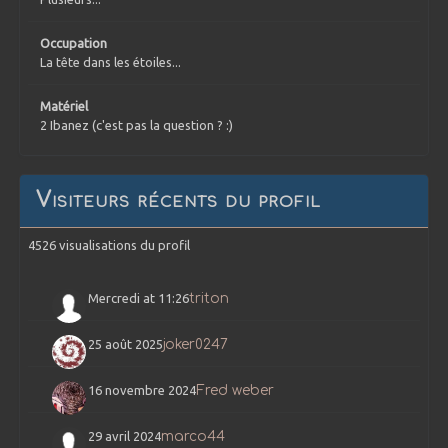
Occupation
La tête dans les étoiles...
Matériel
2 Ibanez (c'est pas la question ? :)
Visiteurs récents du profil
4526 visualisations du profil
Mercredi at 11:26
triton
25 août 2025
joker0247
16 novembre 2024
Fred weber
29 avril 2024
marco44