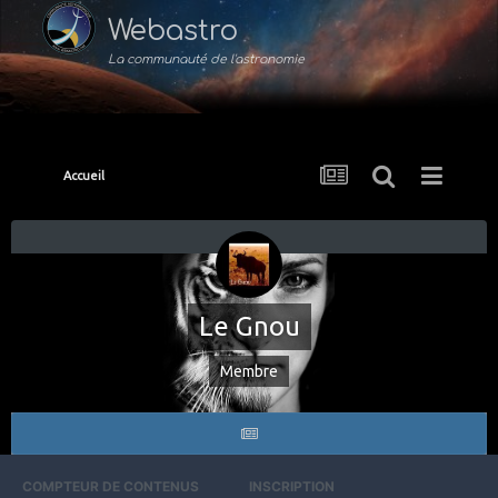
Webastro
La communauté de l'astronomie
Accueil
Le Gnou
Membre
COMPTEUR DE CONTENUS
INSCRIPTION