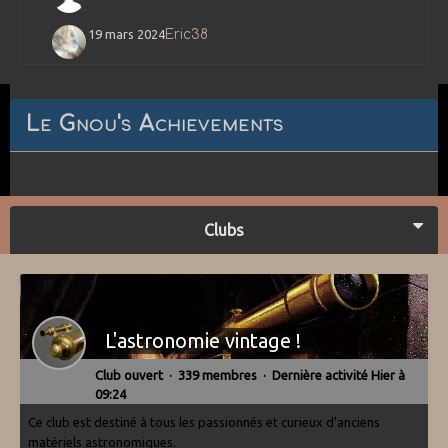
19 mars 2024
Eric38
Le Gnou's Achievements
Clubs
L'astronomie vintage !
Club ouvert · 339 membres · Dernière activité
Hier à
09:24
Ce club est destiné à tous les passionnés et curieux d'anciens
matériels astronomiques.