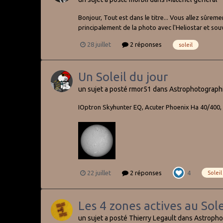
Bonjour, Tout est dans le titre... Vous allez sûre
principalement de la photo avec l'Heliostar et souv
28 juillet
2 réponses
soleil
Un Soleil du jour
un sujet a posté
rmor51
dans
Astrophotograph
IOptron Skyhunter EQ, Acuter Phoenix Ha 40/400,
22 juillet
2 réponses
4
Soleil
Les 4 zones actives au Sol
un sujet a posté
Thierry Legault
dans
Astropho