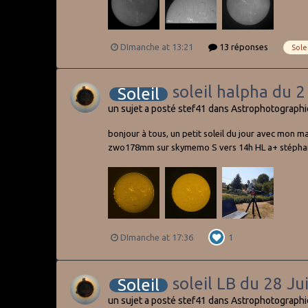
DImanche at 13:21
13 réponses
Sole
soleil halpha du 
Soleil
un sujet a posté
stef41
dans
Astrophotographi
bonjour à tous, un petit soleil du jour avec mon m
zwo178mm sur skymemo S vers 14h HL a+ stépha
DImanche at 17:36
1
soleil LB du 28 J
Soleil
un sujet a posté
stef41
dans
Astrophotographi