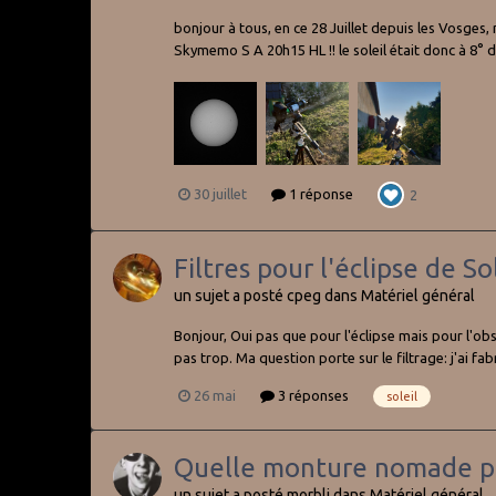
bonjour à tous, en ce 28 Juillet depuis les Vosges
Skymemo S A 20h15 HL !! le soleil était donc à 8° d
30 juillet
1 réponse
2
Filtres pour l'éclipse de So
un sujet a posté
cpeg
dans
Matériel général
Bonjour, Oui pas que pour l'éclipse mais pour l'obs
pas trop. Ma question porte sur le filtrage: j'ai fab
26 mai
3 réponses
soleil
Quelle monture nomade po
un sujet a posté
morbli
dans
Matériel général