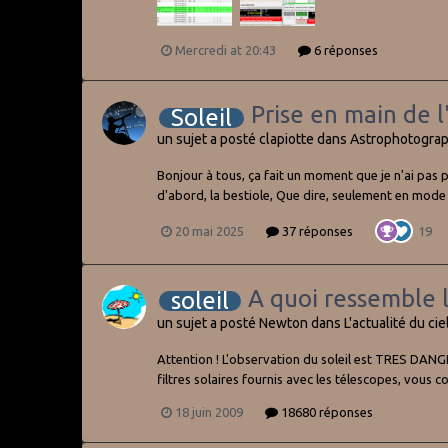
Mercredi at 20:43
6 réponses
Prise en main de 
Soleil
un sujet a posté
clapiotte
dans
Astrophotograp
Bonjour à tous, ça fait un moment que je n'ai pas p
d'abord, la bestiole, Que dire, seulement en mode so
20 mai 2025
37 réponses
19
A quoi ressemble 
soleil
un sujet a posté
Newton
dans
L'actualité du cie
Attention ! L'observation du soleil est TRES DANGE
filtres solaires fournis avec les télescopes, vous c
18 juin 2009
18680 réponses