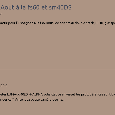
5 Aout à la fs60 et sm40DS
e
 de partir pour l' Espagne ! A la fs60 muni de son sm40 double stack, BF10, gl
aphie
acuter LUMA-X 40ED H-ALPHA, jolie claque en visuel, les protubérances sont bie
ger ça ? Vincent La petite caméra que j'a...