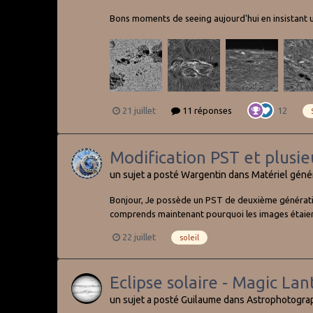
Bons moments de seeing aujourd'hui en insistant u
21 juillet
11 réponses
12
Modification PST et plusie
un sujet a posté
Wargentin
dans
Matériel géné
Bonjour, Je possède un PST de deuxième génération, 
comprends maintenant pourquoi les images étaient d
22 juillet
soleil
Eclipse solaire - Magic Lan
un sujet a posté
Guilaume
dans
Astrophotogra