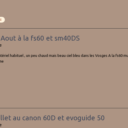
il
2 Aout à la fs60 et sm40DS
e
atériel habituel , un peu chaud mais beau ciel bleu dans les Vosges A la fs60 
ne
uillet au canon 60D et evoguide 50
e