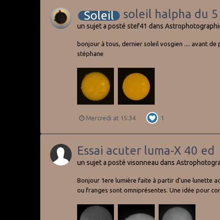
soleil halpha du 
Soleil
un sujet a posté
stef41
dans
Astrophotographi
bonjour à tous, dernier soleil vosgien .... avant
stéphane
Mercredi at 15:34
1
Essai acuter luma-X 40 ed
un sujet a posté
visonneau
dans
Astrophotogr
Bonjour 1ere lumière faite à partir d'une lunette 
ou franges sont omniprésentes. Une idée pour corri