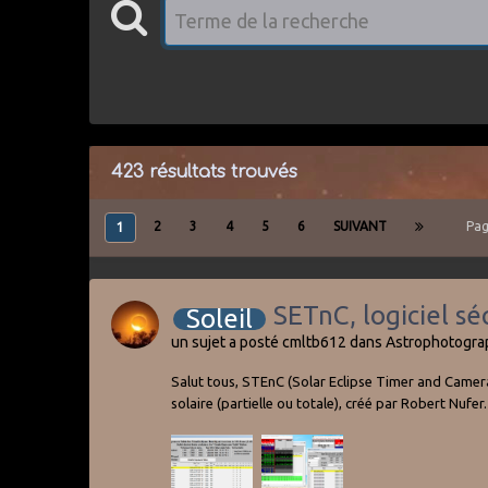
423 résultats trouvés
2
3
4
5
6
SUIVANT
Pag
1
SETnC, logiciel s
Soleil
un sujet a posté
cmltb612
dans
Astrophotogra
Salut tous, STEnC (Solar Eclipse Timer and Camera
solaire (partielle ou totale), créé par Robert Nufe