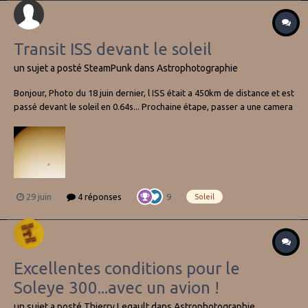
Transit ISS devant le soleil
un sujet a posté
SteamPunk
dans
Astrophotographie
Bonjour, Photo du 18 juin dernier, l ISS était a 450km de distance et est
passé devant le soleil en 0.64s... Prochaine étape, passer a une camera
et filtre pour avoir plus de détails sur la surface du soleil. -80ED,
Barlow x2 et filtre Astrosolar -Canon 1200d à 160...
29 juin
4 réponses
9
Soleil
Excellentes conditions pour le
Soleye 300...avec un avion !
un sujet a posté
Thierry Legault
dans
Astrophotographie