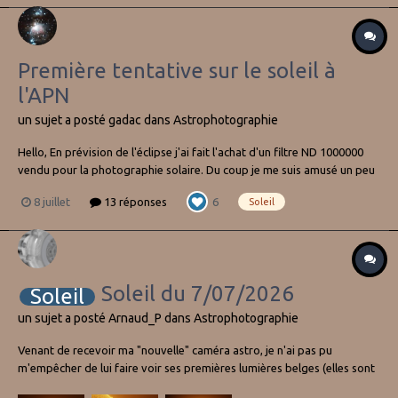
Première tentative sur le soleil à
l'APN
un sujet a posté
gadac
dans
Astrophotographie
Hello, En prévision de l'éclipse j'ai fait l'achat d'un filtre ND 1000000
vendu pour la photographie solaire. Du coup je me suis amusé un peu
pour m'entrainer avec, sachant que je n'avais jamais photographié le
8 juillet
13 réponses
6
Soleil
soleil jusqu'ici. Voici donc ma tentative: Acquisiti...
Soleil du 7/07/2026
Soleil
un sujet a posté
Arnaud_P
dans
Astrophotographie
Venant de recevoir ma "nouvelle" caméra astro, je n'ai pas pu
m'empêcher de lui faire voir ses premières lumières belges (elles sont
rares, bien que pour le moment...). C'est une hypercam 183m. Pas de