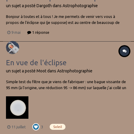
un sujet a posté
Dargoth
dans
Astrophotographie
Bonjour à toutes et à tous ! Je me permets de venir vers vous à
propos de l'éclipse qui (je suppose) est au centre de beaucoup de
sujets ces temps-ci. Je souhaiterais faire une photo en chapelet de
9 mai
1 réponse
l'éclipse avec un joli panorama. Le problème, c'est que je n'ai jamais
réalisé ce genre de p...
En vue de l'éclipse
un sujet a posté
Moot
dans
Astrophotographie
Simple test du filtre que je viens de fabriquer : une bague vissante de
95 mm (à l'origine, une réduction 95 -> 86 mm) sur laquelle j'ai collé un
morceau d'Astro Solar® densité 5. N'ayant pas retrouvé le reste de la
feuille que j'avais achetée il y a longtemps et qui aurait pu suffire, je
m'en suis...
11 juillet
3
Soleil