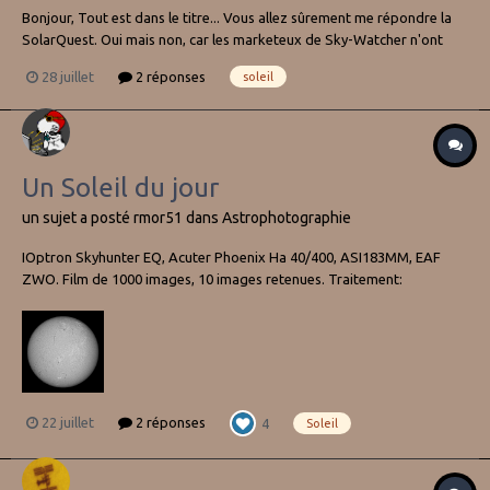
Bonjour, Tout est dans le titre... Vous allez sûrement me répondre la
SolarQuest. Oui mais non, car les marketeux de Sky-Watcher n'ont
pas jugé utile de la rendre pilotable par PC. Je fais principalement de
28 juillet
2 réponses
soleil
la photo avec l'Heliostar et souvent avec une barlow. Il faut donc po...
Un Soleil du jour
un sujet a posté
rmor51
dans
Astrophotographie
IOptron Skyhunter EQ, Acuter Phoenix Ha 40/400, ASI183MM, EAF
ZWO. Film de 1000 images, 10 images retenues. Traitement:
Autostakkert4, Registax6.
22 juillet
2 réponses
4
Soleil