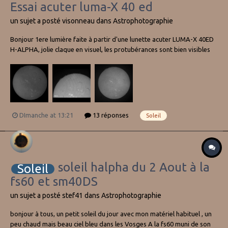
Essai acuter luma-X 40 ed
un sujet a posté
visonneau
dans
Astrophotographie
Bonjour 1ere lumière faite à partir d'une lunette acuter LUMA-X 40ED
H-ALPHA, jolie claque en visuel, les protubérances sont bien visibles
quoique petites... Par contre en photo des stries ou franges sont
omniprésentes. Une idée pour corriger ça ? Vincent La petite caméra
que j'a...
DImanche at 13:21
13 réponses
Soleil
soleil halpha du 2 Aout à la
Soleil
fs60 et sm40DS
un sujet a posté
stef41
dans
Astrophotographie
bonjour à tous, un petit soleil du jour avec mon matériel habituel , un
peu chaud mais beau ciel bleu dans les Vosges A la fs60 muni de son