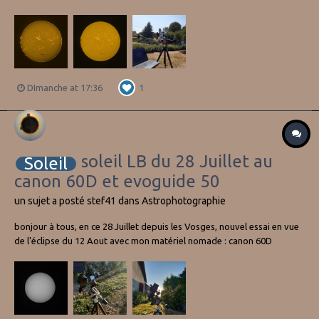
sm40 double stack, BF10, glasspath x1.7 et zwo178mm sur skymemo
S vers 14h HL a+ stéphane
DImanche at 17:36
1
soleil LB du 28 Juillet au
Soleil
canon 60D et evoguide 50
un sujet a posté
stef41
dans
Astrophotographie
bonjour à tous, en ce 28 Juillet depuis les Vosges, nouvel essai en vue
de l'éclipse du 12 Aout avec mon matériel nomade : canon 60D
derrière evoguide 50 avec filtre astrosolar sur Skymemo S A 20h15 HL
!! le soleil était donc à 8° de hauteur (en espagne, ça va varier en...