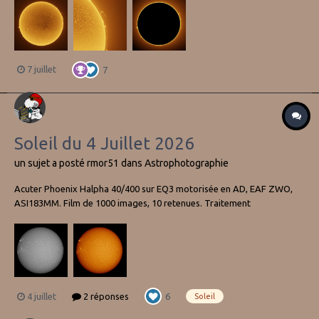
première jeunesse donc, mais un bon compriomis entre capacités en
solaires et en ciel profond !...
7 juillet
7
Soleil du 4 Juillet 2026
un sujet a posté
rmor51
dans
Astrophotographie
Acuter Phoenix Halpha 40/400 sur EQ3 motorisée en AD, EAF ZWO,
ASI183MM. Film de 1000 images, 10 retenues. Traitement
Autostakkert4! et Registax6. Colorisation plugin pyGapM27 pour
GIMP.
4 juillet
2 réponses
6
Soleil