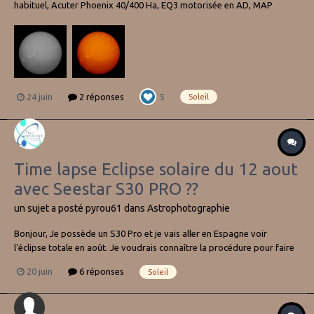
habituel, Acuter Phoenix 40/400 Ha, EQ3 motorisée en AD, MAP
motorisée, ASI183MM. Film de 2000 images, 200 retenues.
24 juin
2 réponses
5
Soleil
Time lapse Eclipse solaire du 12 aout
avec Seestar S30 PRO ??
un sujet a posté
pyrou61
dans
Astrophotographie
Bonjour, Je possède un S30 Pro et je vais aller en Espagne voir
l'éclipse totale en août. Je voudrais connaître la procédure pour faire
un time lapse de l'éclipse ( phase lune recouvrant le soleil, totalité,
20 juin
6 réponses
Soleil
phase lune se retirant du soleil). Je n'ai trouvé aucune procédure à ce
jour...