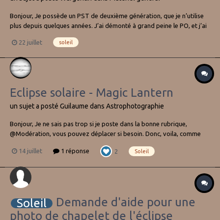
Bonjour, Je possède un PST de deuxième génération, que je n’utilise
plus depuis quelques années. J’ai démonté à grand peine le PO, et j’ai
constaté que le filtre ITF était oxydé. 😕 Je comprends maintenant
22 juillet
soleil
pourquoi les images étaient décevantes... J’apprends qu’il existe des
filtres de rempl...
Eclipse solaire - Magic Lantern
un sujet a posté
Guilaume
dans
Astrophotographie
Bonjour, Je ne sais pas trop si je poste dans la bonne rubrique,
@Modération, vous pouvez déplacer si besoin. Donc, voila, comme
beaucoup je vais en Espagne cet été, comme beaucoup, je me suis pris
14 juillet
1 réponse
2
Soleil
la tête sur le matériel car l'éclipse est courte, donc, photo? pas photo?
Pas envie...
Demande d'aide pour une
Soleil
photo de chapelet de l'éclipse