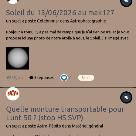
Soleil du 13/06/2026 au mak127
un sujet a posté
Celebrinnar
dans
Astrophotographie
Bonjour à tous, Il y a pas mal de temps que je n'ai rien posté. et je vous
propose ici une photo de notre étoile à nous, le Soleil. J'ai imagé avec
mon mak 127 et la poséidon-c. Je teste le couple en prévision de cet
été, il parait que le Soleil à rendez-vous avec la Lune....
15 juin
5 réponses
8
Soleil
Quelle monture transportable pour
Lunt 50 ? (stop HS SVP)
un sujet a posté
Astro-Pépito
dans
Matériel général