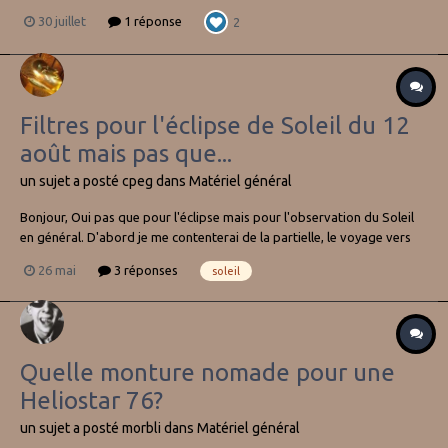
30 juillet
1 réponse
2
Filtres pour l'éclipse de Soleil du 12
août mais pas que...
un sujet a posté
cpeg
dans
Matériel général
Bonjour, Oui pas que pour l'éclipse mais pour l'observation du Soleil
en général. D'abord je me contenterai de la partielle, le voyage vers
l'Espagne et la gestion du séjour ne me séduisent pas trop. Ma
26 mai
3 réponses
soleil
question porte sur le filtrage: j'ai fabriqué des filtres à base
d'Astrosolar pour...
Quelle monture nomade pour une
Heliostar 76?
un sujet a posté
morbli
dans
Matériel général