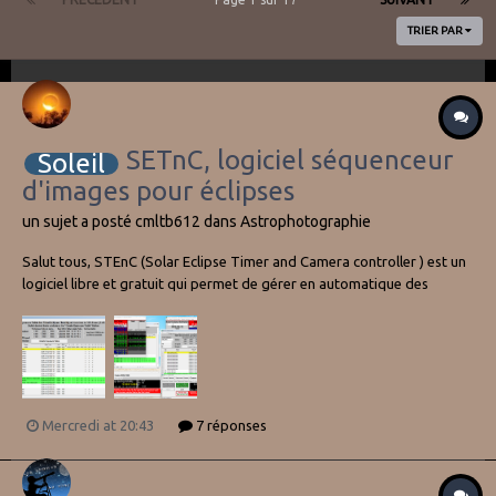
TRIER PAR
SETnC, logiciel séquenceur
Soleil
d'images pour éclipses
un sujet a posté
cmltb612
dans
Astrophotographie
Salut tous, STEnC (Solar Eclipse Timer and Camera controller ) est un
logiciel libre et gratuit qui permet de gérer en automatique des
séquences d'images prétablies pendant une éclipse solaire (partielle
ou totale), créé par Robert Nufer.
https://robertnufer.ch/06_computing/s...
Mercredi at 20:43
7 réponses