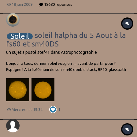
définie. N'utilisez surtout pas les soit disant filtres solaires fournis
18 juin 2009
18680 réponses
avec les télescopes, vous courriez un très gros risque. Ne faites ce
genre d'observation...
soleil halpha du 5 Aout à la
Soleil
fs60 et sm40DS
un sujet a posté
stef41
dans
Astrophotographie
bonjour à tous, dernier soleil vosgien .... avant de partir pour l'
Espagne ! A la fs60 muni de son sm40 double stack, BF10, glasspath
x1.7 et zwo178mm sur skymemo S vers 16h HL a+ stéphane
Mercredi at 15:34
1