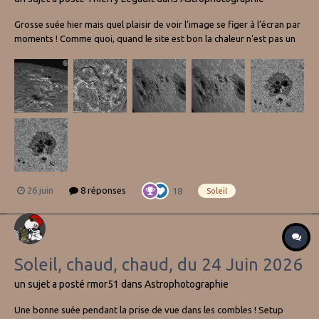
Grosse suée hier mais quel plaisir de voir l'image se figer à l'écran par
moments ! Comme quoi, quand le site est bon la chaleur n'est pas un
problème 😃 Comme d'habitude, Soleye 300 à F/D 43, Lunt 40 DS pour
le Ha et Antlia 2 nm pour bande G à 430 nm et Ca K à 393 nm
26 juin
8 réponses
18
Soleil
Soleil, chaud, chaud, du 24 Juin 2026
un sujet a posté
rmor51
dans
Astrophotographie
Une bonne suée pendant la prise de vue dans les combles ! Setup