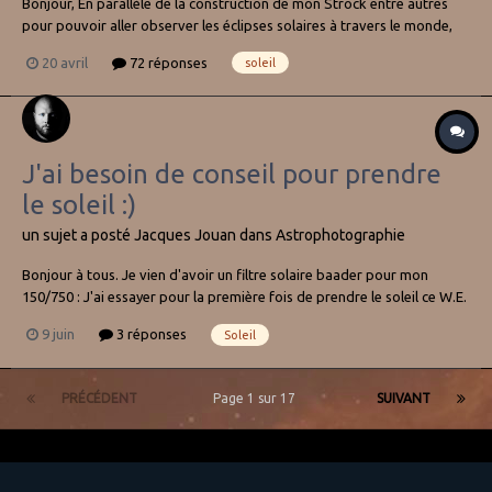
Bonjour, En parallèle de la construction de mon Strock entre autres
pour pouvoir aller observer les éclipses solaires à travers le monde,
j'hésite à aller plus loin en achetant de quoi observer en H-alpha. En
20 avril
72 réponses
soleil
effet, j'ai déjà un filtre solaire type Astrosolar (doute sur la marque
mais je...
J'ai besoin de conseil pour prendre
le soleil :)
un sujet a posté
Jacques Jouan
dans
Astrophotographie
Bonjour à tous. Je vien d'avoir un filtre solaire baader pour mon
150/750 : J'ai essayer pour la première fois de prendre le soleil ce W.E.
J'ai pour cela utilisé mon oculaire x25 + un support smartphone et
9 juin
3 réponses
Soleil
mon Xiaomi Redmi note 13 5G. J'ai voulu...
PRÉCÉDENT
Page 1 sur 17
SUIVANT