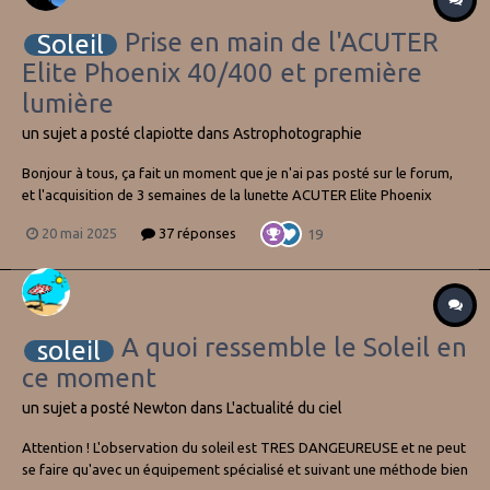
Prise en main de l'ACUTER
Soleil
Elite Phoenix 40/400 et première
lumière
un sujet a posté
clapiotte
dans
Astrophotographie
Bonjour à tous, ça fait un moment que je n'ai pas posté sur le forum,
et l'acquisition de 3 semaines de la lunette ACUTER Elite Phoenix
40/400 est l'occasion de repasser par là. Alors tout d'abord, la
20 mai 2025
37 réponses
19
bestiole, Que dire, seulement en mode solaire, je ne l'ai pas testé en
mode...
A quoi ressemble le Soleil en
soleil
ce moment
un sujet a posté
Newton
dans
L'actualité du ciel
Attention ! L'observation du soleil est TRES DANGEUREUSE et ne peut
se faire qu'avec un équipement spécialisé et suivant une méthode bien