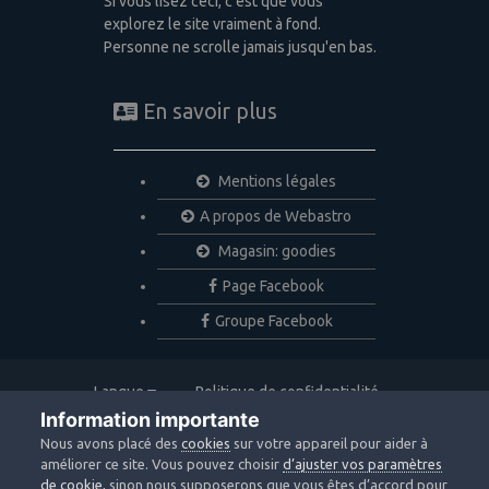
Si vous lisez ceci, c'est que vous
explorez le site vraiment à fond.
Personne ne scrolle jamais jusqu'en bas.
En savoir plus
Mentions légales
A propos de Webastro
Magasin: goodies
Page Facebook
Groupe Facebook
Langue
Politique de confidentialité
Nous contacter
Cookies
Information importante
Copyright © 2020 Webastro
Nous avons placé des
cookies
sur votre appareil pour aider à
Powered by Invision Community
améliorer ce site. Vous pouvez choisir
d’ajuster vos paramètres
de cookie
, sinon nous supposerons que vous êtes d’accord pour