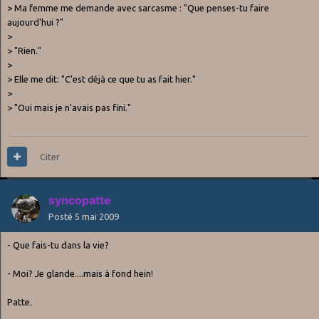
> Ma femme me demande avec sarcasme : "Que penses-tu faire
aujourd'hui ?"
>
> "Rien."
>
> Elle me dit: "C'est déjà ce que tu as fait hier."
>
> "Oui mais je n'avais pas fini."
Citer
syncopatte
Posté
5 mai 2009
- Que fais-tu dans la vie?
- Moi? Je glande....mais à fond hein!
Patte.