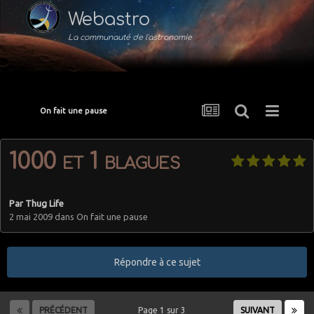
Webastro
La communauté de l'astronomie
On fait une pause
1000 et 1 blagues
Par
Thug Life
2 mai 2009
dans
On fait une pause
Répondre à ce sujet
PRÉCÉDENT
Page 1 sur 3
SUIVANT