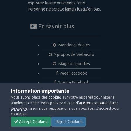
explorez le site vraiment à fond.
Personne ne scrolle jamais jusqu'en bas.
En savoir plus
Mentions légales
A propos de Webastro
Magasin: goodies
Page Facebook
Groupe Facebook
Information importante
Nous avons placé des
cookies
sur votre appareil pour aider à
Langue
Politique de confidentialité
améliorer ce site. Vous pouvez choisir
d’ajuster vos paramètres
Nous contacter
Cookies
de cookie
, sinon nous supposerons que vous êtes d’accord pour
continuer.
Copyright © 2020 Webastro
Powered by Invision Community
Accept Cookies
Reject Cookies