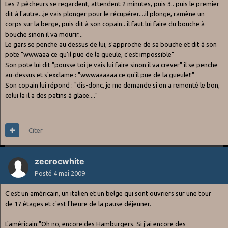
Les 2 pêcheurs se regardent, attendent 2 minutes, puis 3.. puis le premier
dit à l'autre...je vais plonger pour le récupérer....il plonge, ramène un
corps sur la berge, puis dit à son copain...il faut lui faire du bouche à
bouche sinon il va mourir...
Le gars se penche au dessus de lui, s'approche de sa bouche et dit à son
pote "wwwaaa ce qu'il pue de la gueule, c'est impossible"
Son pote lui dit "pousse toi je vais lui faire sinon il va crever" il se penche
au-dessus et s'exclame : "wwwaaaaaa ce qu'il pue de la gueule!!"
Son copain lui répond : "dis-donc, je me demande si on a remonté le bon,
celui la il a des patins à glace...."
Citer
zecrocwhite
Posté
4 mai 2009
C'est un américain, un italien et un belge qui sont ouvriers sur une tour
de 17 étages et c'est l'heure de la pause déjeuner.
L'américain:"Oh no, encore des Hamburgers. Si j'ai encore des