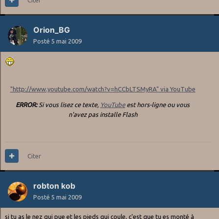
Orion_BG
Posté
5 mai 2009
"http://www.youtube.com/watch?v=hCCbLTSMyRA" via YouTube
ERROR:
Si vous lisez ce texte,
YouTube
est hors-ligne ou vous
n'avez pas installe Flash
Citer
robton kob
Posté
5 mai 2009
si tu as le nez qui pue et les pieds qui coule, c'est que tu es monté à