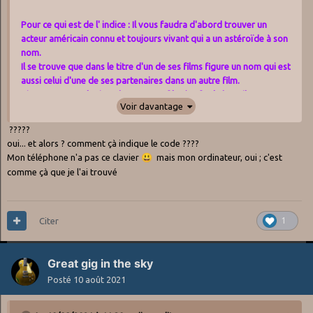
Pour ce qui est de l' indice : Il vous faudra d'abord trouver un
acteur américain connu et toujours vivant qui a un astéroïde à son
nom.
Il se trouve que dans le titre d'un de ses films figure un nom qui est
aussi celui d'une de ses partenaires dans un autre film.
Si vous trouvez le titre de cet autre film ( enfin, le bon, ils en ont
Voir davantage
fait plusieurs ensemble ) , il devrait vous donner un indice sérieux
pour passer cette première étape.
?????
oui... et alors ? comment çà indique le code ????
L'acteur américain connu et toujours vivant qui a un astéroïde à
Mon téléphone n'a pas ce clavier
😃
mais mon ordinateur, oui ; c'est
son nom est TOM HANKS.
comme çà que je l'ai trouvé
Le film dont le titre comprend un nom est "Il faut sauver le soldat
Ryan".
Sa partenaire dans un autre film est MEG RYAN.
Et le titre de l' un de leurs films communs est : " Vous avez un
Citer
1
message".
Great gig in the sky
Posté
10 août 2021