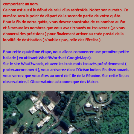
comportant un nom.
Ce nom est aussi le début de celui d'un astéroïde. Notez son numéro. Ce
numéro sera le point de départ de la seconde partie de votre quête.
Pour la fin de votre quête, vous devrez soustraire de ce nombre au fur
et à mesure les nombres que vous avez trouvés ou trouverez ( je vous
donnerai des précisions ) pour finalement arriver au code postal de la
localité de destination ( n'oubliez pas, celle des fifrelins ).
Pour cette quatrième étape, nous allons commencer une première petite
ballade ( en utilisant What3Words et GoogleMaps).
Sur le site What3words, et avec les trois mots trouvés précédemment (
porter.aurore.merci ), vous arriverez dans l'Océan Indien. En dézoomant,
vous verrez que vous êtes au nord de l' île de la Réunion. Sur cette île, un
observatoire, l' Observatoire astronomique des Makes.