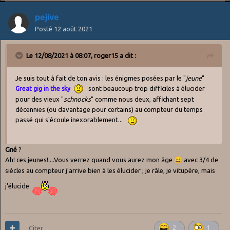
pejive
Posté
12 août 2021
Le 12/08/2021 à 08:07,
roger15
a dit :
Je suis tout à fait de ton avis : les énigmes posées par le "
jeune
"
sont beaucoup trop difficiles à élucider
Great gig in the sky
pour des vieux "
schnocks
" comme nous deux, affichant sept
décennies (ou davantage pour certains) au compteur du temps
passé qui s'écoule inexorablement...
Gné
?
Ah! ces jeunes!....Vous verrez quand vous aurez mon âge
😄
avec 3/4 de
siècles au compteur j'arrive bien à les élucider ; je râle, je vitupère, mais
j'élucide
Citer
2
1