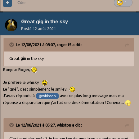
Citer
1
Great gig in the sky
Posté
12 août 2021
Le 12/08/2021 à 08:07,
roger15
a dit :
Great
gin
in the sky
Bonjour Roger,
Je préfère le whisky !
Le "gné", c'est simplement le smiley.
J'avais répondu à
avec un plus long message mais ma
@whiston
réponse a disparu lorsque j'ai fait une deuxième citation ! Curieux ...
Le 12/08/2021 à 05:27,
whiston
a dit :
C'est quoi des gnés ? Je trouve ton énigme trop savante pour moi