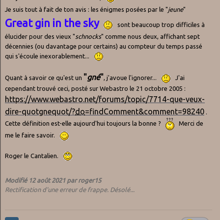
Je suis tout à fait de ton avis : les énigmes posées par le "
jeune
"
Great gin in the sky
sont beaucoup trop difficiles à
élucider pour des vieux "
schnocks
" comme nous deux, affichant sept
décennies (ou davantage pour certains) au compteur du temps passé
qui s'écoule inexorablement...
"
gné
"
Quant à savoir ce qu'est un
, j'avoue l'ignorer...
J'ai
cependant trouvé ceci, posté sur Webastro le 21 octobre 2005
:
https://www.webastro.net/forums/topic/7714-que-veux-
dire-quotgnequot/?
do
=findComment&comment=98240
.
Cette définition est-elle aujourd'hui toujours la bonne ?
Merci de
me le faire savoir.
Roger le Cantalien.
Modifié
12 août 2021
par roger15
Rectification d'une erreur de frappe. Désolé...