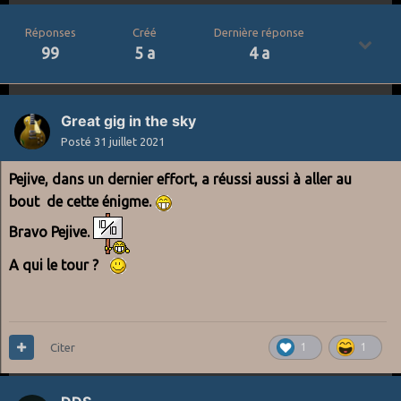
Réponses
Créé
Dernière réponse
99
5 a
4 a
Great gig in the sky
Posté
31 juillet 2021
Pejive, dans un dernier effort, a réussi aussi à aller au
bout de cette énigme.
Bravo Pejive.
A qui le tour ?
Citer
1
1