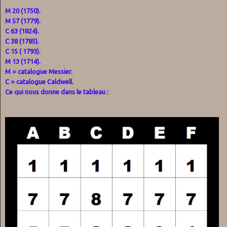
M 20 (1750).
M 57 (1779).
C 63 (1824).
C 38 (1785).
C 15 ( 1793).
M 13 (1714).
M = catalogue Messier.
C = catalogue Caldwell.
Ce qui nous donne dans le tableau :