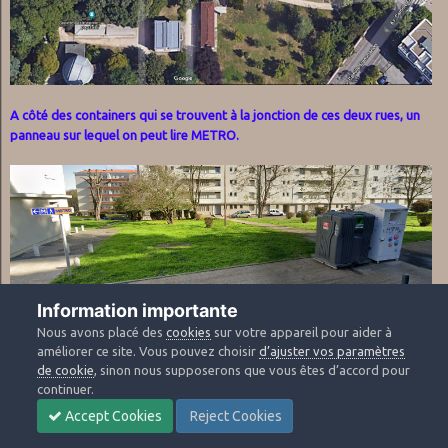
A côté des containers qui se trouvent à la jonction de ces deux rues, un
panneau sur lequel on peut lire METRO.
Information importante
Le seul astéroïde dont le nom commence par "métro" est (90672)
Nous avons placé des
cookies
sur votre appareil pour aider à
Metrorheinneckar.
améliorer ce site. Vous pouvez choisir
d’ajuster vos paramètres
Le nombre qui nous servira pour la dernière étape est donc 90672.
de cookie
, sinon nous supposerons que vous êtes d’accord pour
continuer.
A demain pour la suite et bonne journée.
Accept Cookies
Reject Cookies