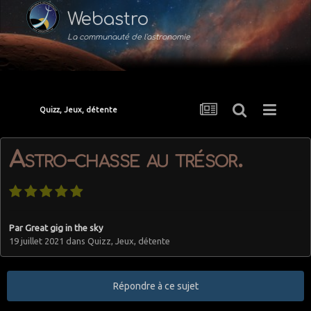
Webastro
La communauté de l'astronomie
Quizz, Jeux, détente
Astro-chasse au trésor.
Par
Great gig in the sky
19 juillet 2021
dans
Quizz, Jeux, détente
Répondre à ce sujet