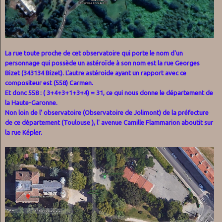
La rue toute proche de cet observatoire qui porte le nom d'un
personnage qui possède un astéroïde à son nom est la rue Georges
Bizet (343134 Bizet). L'autre astéroide ayant un rapport avec ce
compositeur est (558) Carmen.
Et donc 558 : ( 3+4+3+1+3+4) = 31, ce qui nous donne le département de
la Haute-Garonne.
Non loin de l' observatoire (Observatoire de Jolimont) de la préfecture
de ce département (Toulouse ), l' avenue Camille Flammarion aboutit sur
la rue Képler.