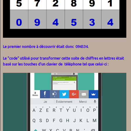
Le premier nombre à découvrir était donc 094534.
Le "code" utilisé pour transformer cette suite de chiffres en lettres était
basé sur les touches d'un clavier de téléphone tel que celui-ci
: