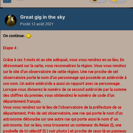
Great gig in the sky
Posté
12 août 2021
On continue.
Etape 4 :
Grâce à ces 3 mots et au site adéquat, vous vous rendrez en un lieu. En
dézoomant sur la carte, vous reconnaitrez la région. Vous vous rendrez
sur le site d'un observatoire de cette région. Une rue proche de cet
observatoire porte le nom d'un personnage qui possède un astéroïde à
son nom. Un autre astéroïde a aussi un rapport avec ce personnage.
Lorsque vous diviserez le numéro de ce second astéroïde par la somme
des chiffres du premier, vous obtiendrez le numéro de code d'un
département français.
Vous vous rendrez sur le lieu de l'observatoire de la préfecture de ce
département. Près de cet observatoire, une rue qui porte le nom d'un
astronome débouche sur une autre rue qui porte aussi le nom d' un
astronome. Sur ce lieu, vous trouverez un conteneur du Relais (!), une
poubelle de tri sélectif (!) ( voir photo ) et proche de ceux-là un panneau