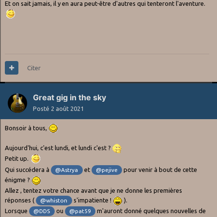
Et on sait jamais, il y en aura peut-être d'autres qui tenteront l'aventure.
Citer
Great gig in the sky
Posté
2 août 2021
Bonsoir à tous,
Aujourd'hui, c'est lundi, et lundi c'est ?
Petit up.
Qui succédera à
et
pour venir à bout de cette
@Astrya
@pejive
énigme ?
Allez , tentez votre chance avant que je ne donne les premières
réponses (
s'impatiente !
).
@whiston
Lorsque
ou
m'auront donné quelques nouvelles de
@DDS
@pat59