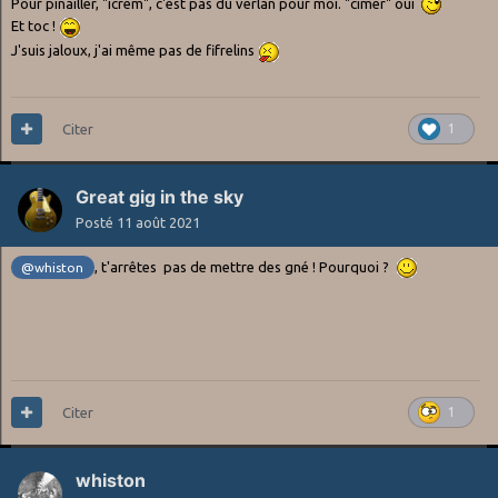
Pour pinailler, "icrem", c'est pas du verlan pour moi. "cimer" oui
Et toc !
J'suis jaloux, j'ai même pas de fifrelins
Citer
1
Great gig in the sky
Posté
11 août 2021
, t'arrêtes pas de mettre des gné ! Pourquoi ?
@whiston
Citer
1
whiston