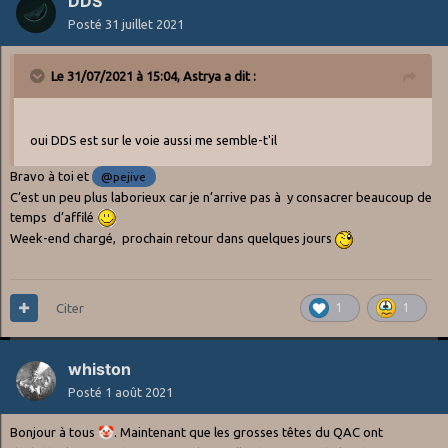
DDS
Posté
31 juillet 2021
Le 31/07/2021 à 15:04,
Astrya
a dit :
oui DDS est sur le voie aussi me semble-t'il
Bravo à toi et
@pejive
C’est un peu plus laborieux car je n’arrive pas à y consacrer beaucoup de
temps d’affilé
Week-end chargé, prochain retour dans quelques jours
Citer
1
1
whiston
Posté
1 août 2021
Bonjour à tous
🤡
. Maintenant que les grosses têtes du QAC ont