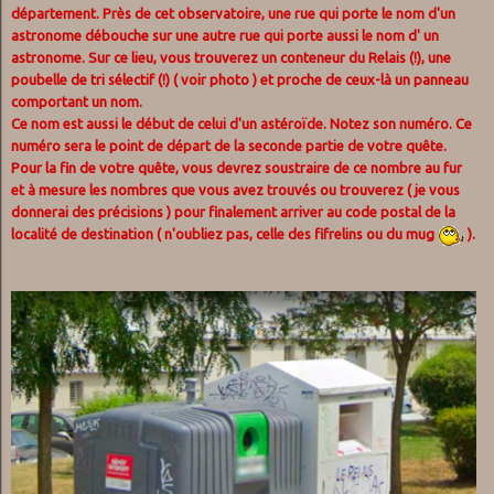
département. Près de cet observatoire, une rue qui porte le nom d'un
astronome débouche sur une autre rue qui porte aussi le nom d' un
astronome. Sur ce lieu, vous trouverez un conteneur du Relais (!), une
poubelle de tri sélectif (!) ( voir photo ) et proche de ceux-là un panneau
comportant un nom.
Ce nom est aussi le début de celui d'un astéroïde. Notez son numéro. Ce
numéro sera le point de départ de la seconde partie de votre quête.
Pour la fin de votre quête, vous devrez soustraire de ce nombre au fur
et à mesure les nombres que vous avez trouvés ou trouverez ( je vous
donnerai des précisions ) pour finalement arriver au code postal de la
localité de destination ( n'oubliez pas, celle des fifrelins ou du mug
).