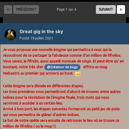
PRÉCÉDENT
Page 1 sur 4
SUIVANT
Great gig in the sky
Posté
19 juillet 2021
Je vous propose une nouvelle énigme qui permettra à ceux qui la
résoudront de se partager la fabuleuse somme d'un million de fifrelins.
Vous savez, le fifrelin, aussi appelé monnaie de singe. Et peut-être qu' en
insistant, notre très cher
offrira un mug
@Créateur de bugs
Webastro au premier qui arrivera au bout.
Cette énigme sera divisée en différentes étapes.
Les trois premières vous permettront d'abord de trouver, entre autres
indices pour la résolution de l'énigme finale, trois mots qui vous
serviront à accéder à un certain lieu.
Arrivé à bon port, les étapes suivantes formeront un petit jeu de piste
qui vous permettra de glâner d'autres indices.
Le but de votre quête sera ensuite de retrouver le lieu où se trouve ce
million de fifrelins ( ou le mug ! ).