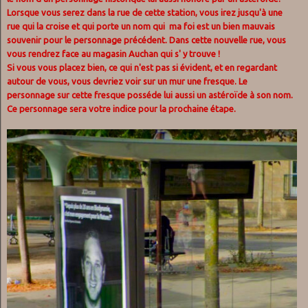
Lorsque vous serez dans la rue de cette station, vous irez jusqu'à une
rue qui la croise et qui porte un nom qui ma foi est un bien mauvais
souvenir pour le personnage précédent. Dans cette nouvelle rue, vous
vous rendrez face au magasin Auchan qui s' y trouve !
Si vous vous placez bien, ce qui n'est pas si évident, et en regardant
autour de vous, vous devriez voir sur un mur une fresque. Le
personnage sur cette fresque posséde lui aussi un astéroïde à son nom.
Ce personnage sera votre indice pour la prochaine étape.