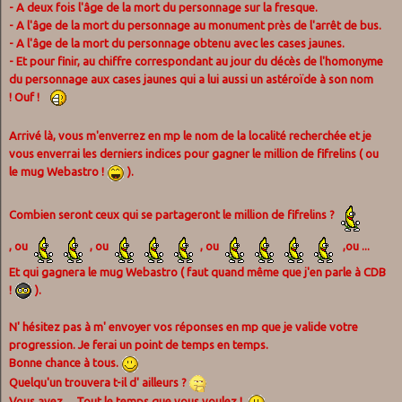
- A deux fois l'âge de la mort du personnage sur la fresque.
- A l'âge de la mort du personnage au monument près de l'arrêt de bus.
- A l'âge de la mort du personnage obtenu avec les cases jaunes.
- Et pour finir, au chiffre correspondant au jour du décès de l'homonyme
du personnage aux cases jaunes qui a lui aussi un astéroïde à son nom
! Ouf !
Arrivé là, vous m'enverrez en mp le nom de la localité recherchée et je
vous enverrai les derniers indices pour gagner le million de fifrelins ( ou
le mug Webastro !
).
Combien seront ceux qui se partageront le million de fifrelins ?
, ou
, ou
, ou
,ou ...
Et qui gagnera le mug Webastro ( faut quand même que j'en parle à CDB
!
).
N' hésitez pas à m' envoyer vos réponses en mp que je valide votre
progression. Je ferai un point de temps en temps.
Bonne chance à tous.
Quelqu'un trouvera t-il d' ailleurs ?
Vous avez ... Tout le temps que vous voulez !