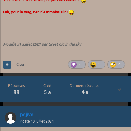
Euh, pour le mug, rien n'est moins sûr !
Modifié
31 juillet 2021
par Great gig in the sky
Citer
2
1
2
Réponses
Créé
Dernière réponse
99
5 a
4 a
pejive
Posté
19 juillet 2021