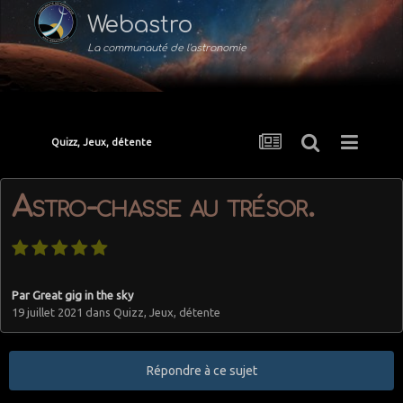
Webastro
La communauté de l'astronomie
Quizz, Jeux, détente
Astro-chasse au trésor.
Par
Great gig in the sky
19 juillet 2021
dans
Quizz, Jeux, détente
Répondre à ce sujet