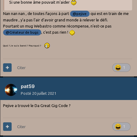
Si une bonne âme pouvait m'aider
Nan nan nan , de toutes façons à part
qui est en train de me
@pejive
maudire , y'a pas l'air d'avoir grand monde à relever le défi.
Pourtant un mug Webastro comme récompense, n'est-ce pas
, c'est pas rien !
@Créateur de bugs
Quoi ? Je suis banni ? Pourquoi ?
Citer
1
pat59
Posté
20 juillet 2021
Pejive a trouvé le Da Great Gig Code ?
Citer
1