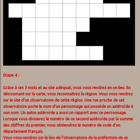
Etape 4 :
Grâce à ces 3 mots et au site adéquat, vous vous rendrez en un lieu. En
dézoomant sur la carte, vous reconnaitrez la région. Vous vous rendrez
sur le site d'un observatoire de cette région. Une rue proche de cet
observatoire porte le nom d'un personnage qui possède un astéroïde à
son nom. Un autre astéroïde a aussi un rapport avec ce personnage.
Lorsque vous diviserez le numéro de ce second astéroïde par la somme
des chiffres du premier, vous obtiendrez le numéro de code d'un
département français.
Vous vous rendrez sur le lieu de l'observatoire de la préfecture de ce