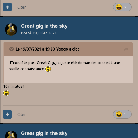
Citer
3
Great gig in the sky
Posté
19 juillet 2021
Le 19/07/2021 à 19:20,
Ygogo
a dit :
T'inquiète pas, Great Gig, j'ai juste été demander conseil à une
vieille connaissance
10 minutes !
Citer
1
Great gig in the sky