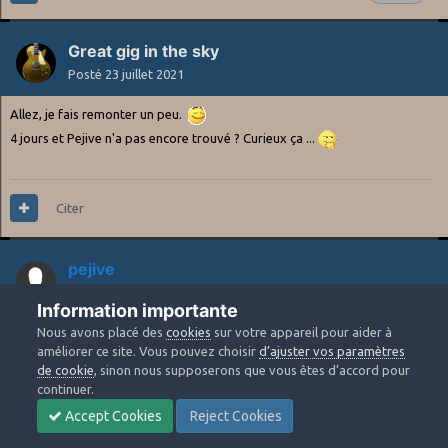
Great gig in the sky
Posté
23 juillet 2021
Allez, je fais remonter un peu.
4 jours et Pejive n'a pas encore trouvé ? Curieux ça ...
Citer
pejive
Posté
23 juillet 2021
Information importante
Nous avons placé des
cookies
sur votre appareil pour aider à
Le 23/07/2021 à 10:02,
Great gig in the sky
a dit :
améliorer ce site. Vous pouvez choisir
d’ajuster vos paramètres
de cookie
, sinon nous supposerons que vous êtes d’accord pour
continuer.
4 jours et Pejive n'a pas encore trouvé ? Curieux ça ...
Accept Cookies
Reject Cookies
Aucune chance; j'ai un peu cherché notamment à partir de l'arrêt de bus