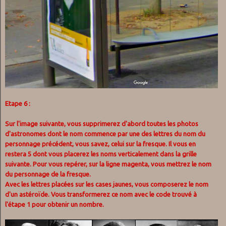
Etape 6 :
Sur l'image suivante, vous supprimerez d'abord toutes les photos
d'astronomes dont le nom commence par une des lettres du nom du
personnage précédent, vous savez, celui sur la fresque. Il vous en
restera 5 dont vous placerez les noms verticalement dans la grille
suivante. Pour vous repérer, sur la ligne magenta, vous mettrez le nom
du personnage de la fresque.
Avec les lettres placées sur les cases jaunes, vous composerez le nom
d'un astéroïde. Vous transformerez ce nom avec le code trouvé à
l'étape 1 pour obtenir un nombre.