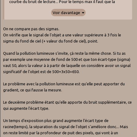
courbe du bruit de lecture... Pour le temps max il faut que la
luminosité la plus faible du fond du ciel (toujours le facteur
Voir davantage
limitant) ressorte, à mon avis du coup l'intérêt là est plutôt de
regarder le mini du fond du ciel dans les stats. Je vais y réfléchir un
peu plus mais en tout cas personne n'a encore montré en quoi
On ne compare pas des sigmas.
comparer 2 sigma a un sens sans comparaison des moyennes. Et
On vérifie que le signal de l'objet a une valeur supérieure à 3 fois le
pour en rajouter sur une 533MC la moyenne du bruit est toujours
sigma du fond de ciel (+ valeur du fond de ciel), point.
autour de 2500 !
Quand la pollution lumineuse s'invite, çà reste la même chose. Si tu as
par exemple une moyenne de fond de 500 et que ton écart-type (sigma)
vaut 50, alors la valeur à à partir de laquelle on considère avoir un signal
significatif de l'objet est de 500+3x50=650.
Le problème avec la pollution lumineuse est qu'elle peut apporter du
gradient, ce qui fausse la mesure.
Le deuxième problème étant qu'elle apporte du bruit supplémentaire, ce
qui augmente l'écart type.
Un temps d'exposition plus grand augmente l'écart type de
racine(temps), la séparation du signal de l'objet s'améliore donc... Mais
on reste limité par la profondeur de puit des pixels, qui vont à un