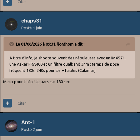
Citer
chaps31
Posté
1 juin
Le 01/06/2026 à 09:31,
lionthom
a dit :
A titre d'info, je shoote souvent des nébuleuses avec un IMX571,
une Askar FRA400 et un filtre dualband 3nm : temps de pose
fréquent 180s, 240s pour les + faibles (Calamar)
Merci pour l'info ! Je pars sur 180 sec
Citer
Ant-1
Posté
2 juin