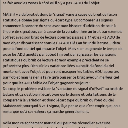
se fait avec les zones à côté où il n'y a pas +ADU de l'objet.
MAIS, il y a du bruit et donc le "signal" varie à cause du bruit de façon
statistique donné par sigma ou écart-type. Et comparer les sigmas
commence à prendre du sens avec mon histoire d'addition de tout à
l'heure de signal pur, car à cause de la variation liée au bruit par exemple
l'offset avec son bruit de lecture pourrait passez à 14 et les +2 ADU de
mon objet disparaissent sous les +4 ADU liés au bruit de lecture... Idem
pour le fond du ciel qui impacte l'objet. Mais si on augmente le temps de
pose les ADU ajoutés par l'objet finiront par surpasser les variations
statistiques du bruit de lecture et mon exemple précédent ne se
présentera plus. Bien sûr les variations liées au bruit du fond du ciel
monteront avec l'objet et pourront masquer les faibles ADU apportés
par l'objet mais là rien à faire qu'à baisser ce bruit avec un meilleur ciel
pour que les ADU faible de l'objet gagnent toujours !
Du coup le problème est bien la "variation du signal d'offset" ou bruit de
lecture et ça c'est bien l'écart type qui le donne et cela fait sens de le
comparer à la variation et donc l'écart type du bruit du fond du ciel.
Maintenant pourquoi 3 vs 1 sigma, là je pense que c'est empirique, on a
remarqué qu'à ces valeurs ça marche généralement.
Voilà mon raisonnement matinal qui peut me réconcilier avec une