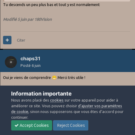
Tu descends un peu plus bas et tout y est normalement
Modifié
5 juin
par 180Vision
Citer
chaps31
Posté
6 juin
Oui je viens de comprendre
😁
Merci très utile !
Information importante
Citer
1
Nous avons placé des
cookies
sur votre appareil pour aider à
améliorer ce site. Vous pouvez choisir
d’ajuster vos paramètres
de cookie
, sinon nous supposerons que vous êtes d’accord pour
180Vision
continuer.
Posté
6 juin
Accept Cookies
Reject Cookies