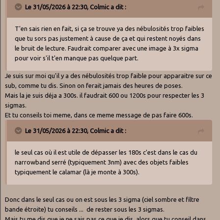
Le 31/05/2026 à 22:30,
Colmic
a dit :
T'en sais rien en fait, si ça se trouve ya des nébulosités trop faibles
que tu sors pas justement à cause de ça et qui restent noyés dans
le bruit de lecture. Faudrait comparer avec une image à 3x sigma
pour voir s'il t'en manque pas quelque part.
Je suis sur moi qu'il y a des nébulosités trop faible pour apparaitre sur ce
sub, comme tu dis. Sinon on ferait jamais des heures de poses.
Mais la je suis déja a 300s. il faudrait 600 ou 1200s pour respecter les 3
sigmas.
Et tu conseils toi meme, dans ce meme message de pas faire 600s.
Le 31/05/2026 à 22:30,
Colmic
a dit :
le seul cas où il est utile de dépasser les 180s c'est dans le cas du
narrowband serré (typiquement 3nm) avec des objets faibles
typiquement le calamar (là je monte à 300s).
Donc dans le seul cas ou on est sous les 3 sigma (ciel sombre et filtre
bande étroite) tu conseils ... de rester sous les 3 sigmas.
Mais tu me dis que je ne sais pas ce que je dis, alors que tu conseil dans