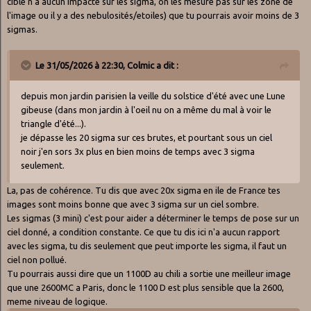
cible n'a aucun impacte sur les sigma, on les mesure pas sur les zone de
l'image ou il y a des nebulosités/etoiles) que tu pourrais avoir moins de 3
sigmas.
Le 31/05/2026 à 22:30,
Colmic
a dit :
depuis mon jardin parisien la veille du solstice d'été avec une Lune
gibeuse (dans mon jardin à l'oeil nu on a même du mal à voir le
triangle d'été...).
je dépasse les 20 sigma sur ces brutes, et pourtant sous un ciel
noir j'en sors 3x plus en bien moins de temps avec 3 sigma
seulement.
La, pas de cohérence. Tu dis que avec 20x sigma en ile de France tes
images sont moins bonne que avec 3 sigma sur un ciel sombre.
Les sigmas (3 mini) c'est pour aider a déterminer le temps de pose sur un
ciel donné, a condition constante. Ce que tu dis ici n'a aucun rapport
avec les sigma, tu dis seulement que peut importe les sigma, il faut un
ciel non pollué.
Tu pourrais aussi dire que un 1100D au chili a sortie une meilleur image
que une 2600MC a Paris, donc le 1100 D est plus sensible que la 2600,
meme niveau de logique.