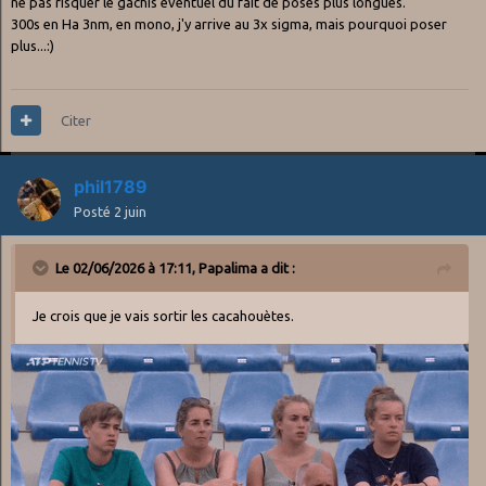
ne pas risquer le gachis éventuel du fait de poses plus longues.
300s en Ha 3nm, en mono, j'y arrive au 3x sigma, mais pourquoi poser
plus...:)
Citer
phil1789
Posté
2 juin
Le 02/06/2026 à 17:11,
Papalima
a dit :
Je crois que je vais sortir les cacahouètes.