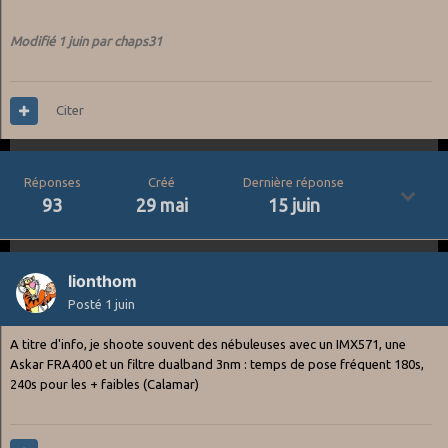
Modifié
1 juin
par chaps31
Citer
Réponses
Créé
Dernière réponse
93
29 mai
15 juin
lionthom
Posté
1 juin
A titre d'info, je shoote souvent des nébuleuses avec un IMX571, une
Askar FRA400 et un filtre dualband 3nm : temps de pose fréquent 180s,
240s pour les + faibles (Calamar)