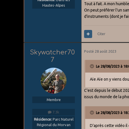
Tout à fait. A mon humble
Hautes-Alpes
On peut préférer l'un san
d'instruments (dont je fais
Citer
Skywatcher70
Posté
28 août 2023
7
Le 28/08/2023 à 18:
Aïe Aïe on y viens do
C'est depuis le début 202
issus du monde de la photo
Membre
7.3k
Le 28/08/2023 à 18:
Résidence:
Parc Naturel
Régional du Morvan
D'après cette vidéo il 