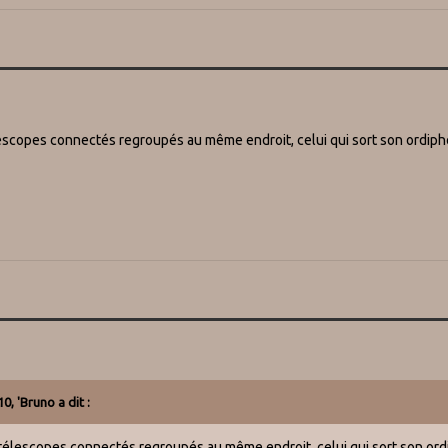
élescopes connectés regroupés au même endroit, celui qui sort son ordiphon
10,
'Bruno
a dit :
s télescopes connectés regroupés au même endroit, celui qui sort son ordi