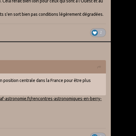
 Cela ferait bien loin pour ceux qui sont à l'Ouest et au
ts s'en sort bien pas conditions légèrement dégradées.
2
en position centrale dans la France pour être plus
saf-astronomie.fr/rencontres-astronomiques-en-berry-