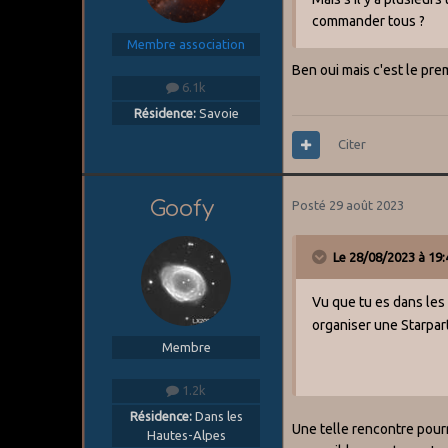
commander tous ?
Membre association
Ben oui mais c'est le pr
6.1k
Résidence:
Savoie
Citer
Goofy
Posté
29 août 2023
Le 28/08/2023 à 19:
Vu que tu es dans le
organiser une Starpart
Membre
1.2k
Résidence:
Dans les
Une telle rencontre pourr
Hautes-Alpes