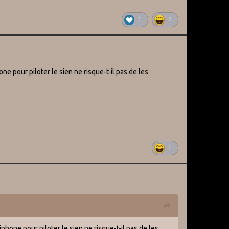
1
2
e pour piloter le sien ne risque-t-il pas de les
1
phone pour piloter le sien ne risque-t-il pas de les