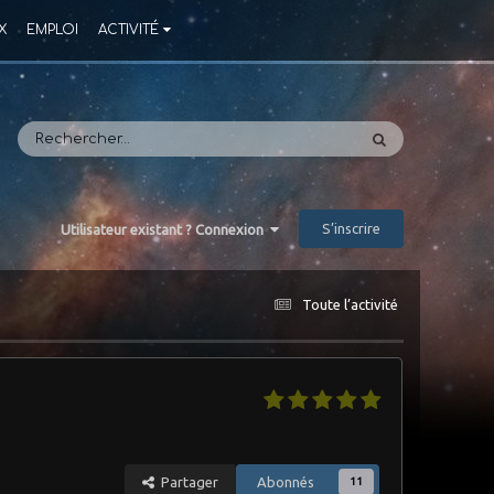
X
EMPLOI
ACTIVITÉ
S’inscrire
Utilisateur existant ? Connexion
Toute l’activité
Partager
Abonnés
11