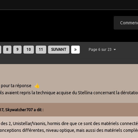
Commence
8
9
10
11
SUIVANT
Page 6 sur 23
 pour ta réponse
👍
'ils avaient repris la technique acquise du Stellina concernant la dérotat
17,
Skywatcher707
a dit :
 des 2, Unistellar/Vaonis, hormis dire que ce sont des matériels connecté
conceptions différentes, niveau optique, mais aussi des matériels compl