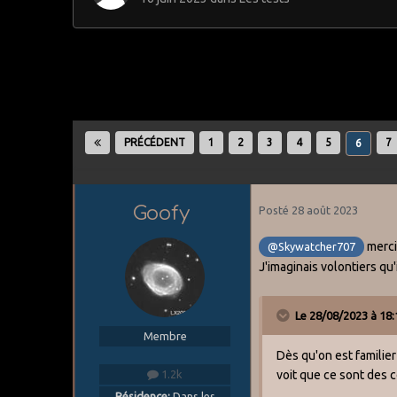
PRÉCÉDENT
1
2
3
4
5
7
6
Goofy
Posté
28 août 2023
merci
@Skywatcher707
J'imaginais volontiers qu
Le 28/08/2023 à 18:
Membre
Dès qu'on est familier
voit que ce sont des 
1.2k
Résidence:
Dans les