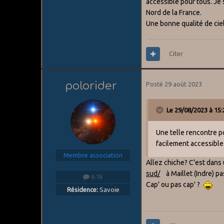
accessible pour tous. Je 
Nord de la France.
Une bonne qualité de cie
Citer
polorider
Posté
29 août 2023
Le 29/08/2023 à 15:
Une telle rencontre po
facilement accessible
Membre association
Allez chiche? C'est dans 
sud/
à Maillet (Indre) pas
6.1k
Cap' ou pas cap' ?
Résidence:
Savoie