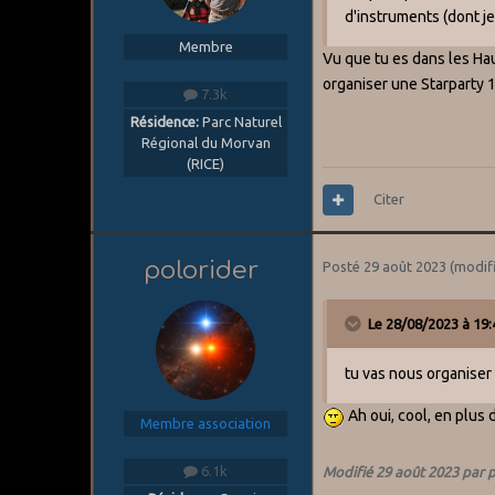
d'instruments (dont je 
Membre
Vu que tu es dans les H
organiser une Starparty 1
7.3k
Résidence:
Parc Naturel
Régional du Morvan
(RICE)
Citer
polorider
Posté
29 août 2023
(modif
Le 28/08/2023 à 19:
tu vas nous organiser
Ah oui, cool, en plus
Membre association
6.1k
Modifié
29 août 2023
par p