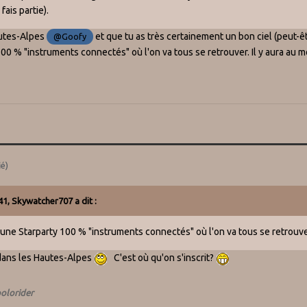
fais partie).
autes-Alpes
et que tu as très certainement un bon ciel (peut-
@Goofy
00 % "instruments connectés" où l'on va tous se retrouver. Il y aura au m
ié)
41,
Skywatcher707
a dit :
 une Starparty 100 % "instruments connectés" où l'on va tous se retrouve
 dans les Hautes-Alpes
C'est où qu'on s'inscrit?
olorider