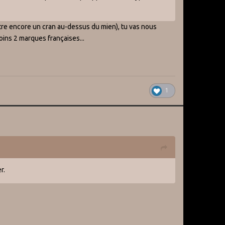
être encore un cran au-dessus du mien), tu vas nous
oins 2 marques françaises...
1
r.