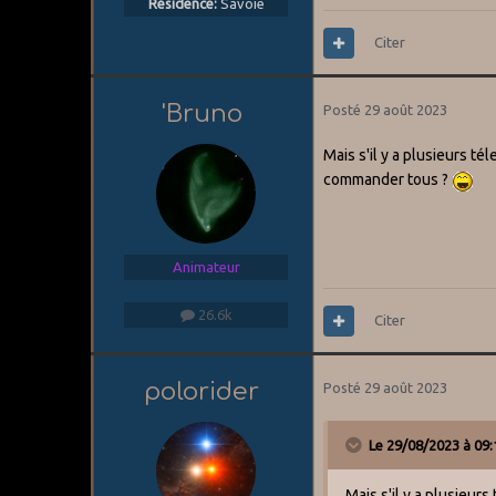
Résidence:
Savoie
Citer
'Bruno
Posté
29 août 2023
Mais s'il y a plusieurs t
commander tous ?
Animateur
26.6k
Citer
polorider
Posté
29 août 2023
Le 29/08/2023 à 09:
Mais s'il y a plusieur