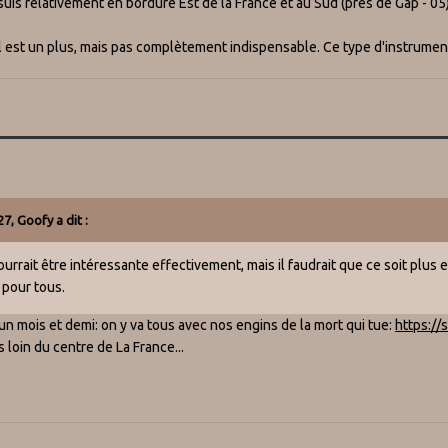
suis relativement en bordure Est de la France et au Sud (près de Gap - 05).
l est un plus, mais pas complètement indispensable. Ce type d'instrumen
27,
Goofy
a dit :
urrait être intéressante effectivement, mais il faudrait que ce soit plus 
 pour tous.
un mois et demi: on y va tous avec nos engins de la mort qui tue:
https://
 loin du centre de La France...