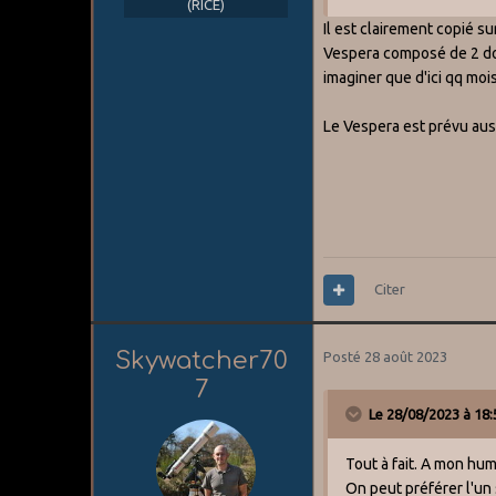
(RICE)
Il est clairement copié s
Vespera composé de 2 dou
imaginer que d'ici qq mois
Le Vespera est prévu aussi
Citer
Skywatcher70
Posté
28 août 2023
7
Le 28/08/2023 à 18:
Tout à fait. A mon hu
On peut préférer l'un