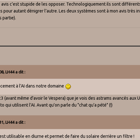
 avis c'est stupide de les opposer. Technologiquement ils sont différent
s pour autant dénigrer l'autre. Les deux systèmes sont à mon avis très i
 partie).
08,
LH44
a dit :
ucement à l'AI dans notre domaine
3 (avant même d'avoir le Vespera) que je vois des astrams avancés aux US
 qui utilisent l'AI. Avant qu'on parle du "chat qu'a pété" (!)
31,
LH44
a dit :
est utilisable en diurne et permet de faire du solaire derrière un filtre !