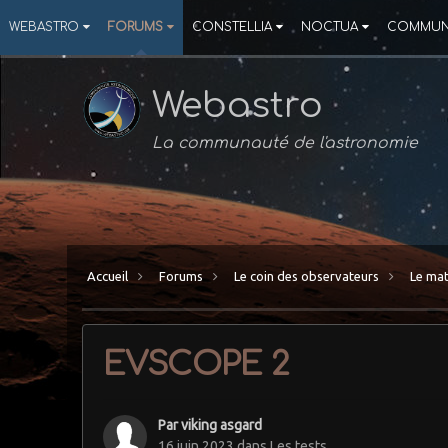
WEBASTRO
FORUMS
CONSTELLIA
NOCTUA
COMMUN
Webastro
La communauté de l'astronomie
Accueil
Forums
Le coin des observateurs
Le mat
EVSCOPE 2
Par
viking asgard
16 juin 2023
dans
Les tests