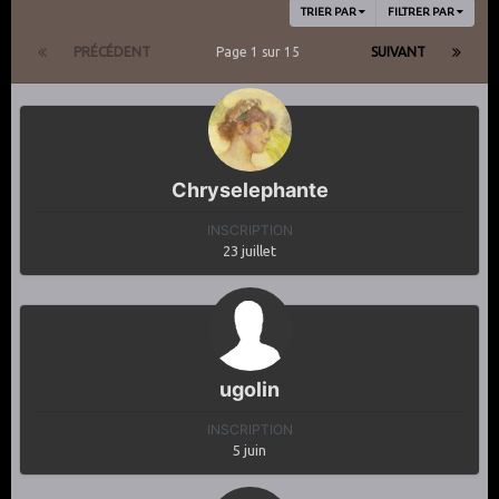
TRIER PAR
FILTRER PAR
PRÉCÉDENT
Page 1 sur 15
SUIVANT
Chryselephante
INSCRIPTION
23 juillet
ugolin
INSCRIPTION
5 juin