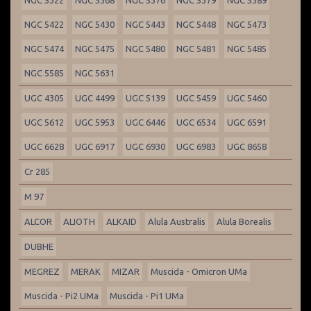
NGC 5322
NGC 5368
NGC 5376
NGC 5379
NGC 5389
NGC 5422
NGC 5430
NGC 5443
NGC 5448
NGC 5473
NGC 5474
NGC 5475
NGC 5480
NGC 5481
NGC 5485
NGC 5585
NGC 5631
UGC 4305
UGC 4499
UGC 5139
UGC 5459
UGC 5460
UGC 5612
UGC 5953
UGC 6446
UGC 6534
UGC 6591
UGC 6628
UGC 6917
UGC 6930
UGC 6983
UGC 8658
Cr 285
M 97
ALCOR
ALIOTH
ALKAID
Alula Australis
Alula Borealis
DUBHE
MEGREZ
MERAK
MIZAR
Muscida - Omicron UMa
Muscida - Pi2 UMa
Muscida - Pi1 UMa