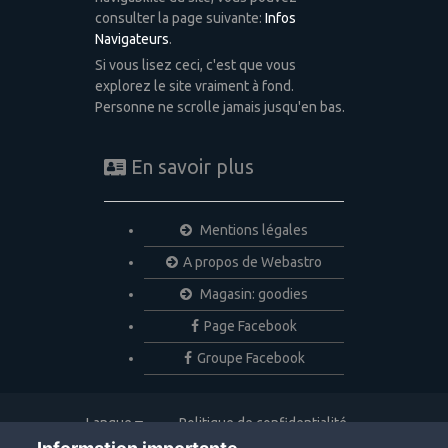
consulter la page suivante:
Infos
Navigateurs
.
Si vous lisez ceci, c'est que vous
explorez le site vraiment à fond.
Personne ne scrolle jamais jusqu'en bas.
En savoir plus
Mentions légales
A propos de Webastro
Magasin: goodies
Page Facebook
Groupe Facebook
Langue
Politique de confidentialité
Nous contacter
Cookies