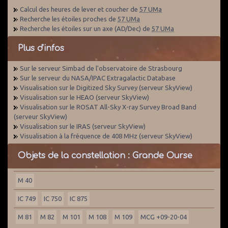
Calcul des heures de lever et coucher de
57 UMa
Recherche les étoiles proches de
57 UMa
Recherche les étoiles sur un axe (AD/Dec) de
57 UMa
Plus d'infos
Sur le serveur Simbad de l'observatoire de Strasbourg
Sur le serveur du NASA/IPAC Extragalactic Database
Visualisation sur le Digitized Sky Survey (serveur SkyView)
Visualisation sur le HEAO (serveur SkyView)
Visualisation sur le ROSAT All-Sky X-ray Survey Broad Band
(serveur SkyView)
Visualisation sur le IRAS (serveur SkyView)
Visualisation à la fréquence de 408 MHz (serveur SkyView)
Objets de la constellation : Grande Ourse
M 40
IC 749
IC 750
IC 875
M 81
M 82
M 101
M 108
M 109
MCG +09-20-04