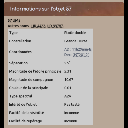
Informations sur l'objet
57
57 UMa
Autres noms :
HR 4422
,
HD 99787
,
Type
Etoile double
Constellation
Grande Ourse
AD :
11h29min4s
Coordonnées
Dec :
39°20'12"
Séparation
5.5"
Magnitude de l'étoile principale
5.31
Magnitude du compagnon
10.67
Couleur de la principale
0.01
Type spectral
A2V
Intérêt de l'objet
Pas testé
Facilité de la visibilité
Inconnue
Facilité de repérage
Inconnu