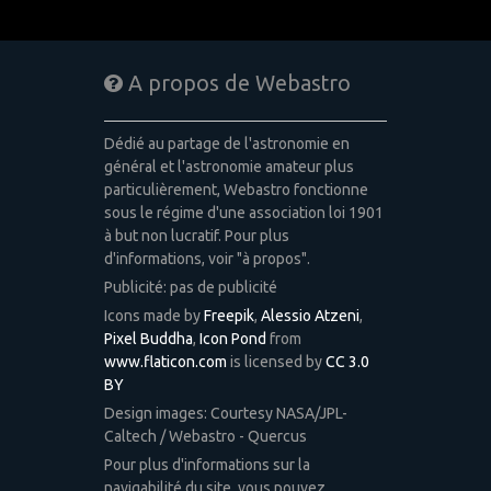
A propos de Webastro
Dédié au partage de l'astronomie en
général et l'astronomie amateur plus
particulièrement, Webastro fonctionne
sous le régime d'une association loi 1901
à but non lucratif. Pour plus
d'informations, voir "à propos".
Publicité: pas de publicité
Icons made by
Freepik
,
Alessio Atzeni
,
Pixel Buddha
,
Icon Pond
from
www.flaticon.com
is licensed by
CC 3.0
BY
Design images: Courtesy NASA/JPL-
Caltech / Webastro - Quercus
Pour plus d'informations sur la
navigabilité du site, vous pouvez