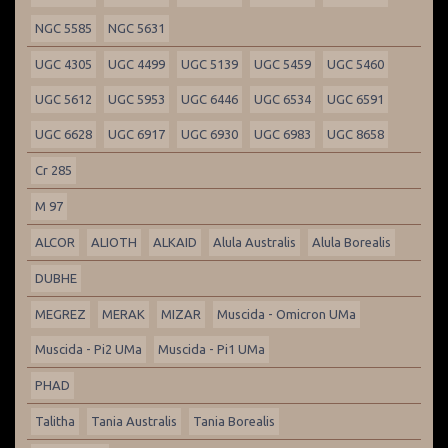
NGC 5585
NGC 5631
UGC 4305
UGC 4499
UGC 5139
UGC 5459
UGC 5460
UGC 5612
UGC 5953
UGC 6446
UGC 6534
UGC 6591
UGC 6628
UGC 6917
UGC 6930
UGC 6983
UGC 8658
Cr 285
M 97
ALCOR
ALIOTH
ALKAID
Alula Australis
Alula Borealis
DUBHE
MEGREZ
MERAK
MIZAR
Muscida - Omicron UMa
Muscida - Pi2 UMa
Muscida - Pi1 UMa
PHAD
Talitha
Tania Australis
Tania Borealis