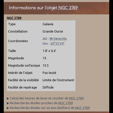
Informations sur l'objet
NGC 2769
NGC 2769
Type
Galaxie
Constellation
Grande Ourse
AD :
9h10min30s
Coordonnées
Dec :
50°25'59"
Taille
1.8' x 0.4'
Magnitude
13
Magnitude surfacique
12.5
Intérêt de l'objet
Pas testé
Facilité de la visibilité
Limite de l'instrument
Facilité de repérage
Difficile
Calcul des heures de lever et coucher de
NGC 2769
Recherche les étoiles proches de
NGC 2769
Recherche les étoiles sur un axe (AD/Dec) de
NGC 2769