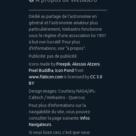
Dédié au partage de l'astronomie en
général et l'astronomie amateur plus
particulièrement, Webastro fonctionne
sous le régime d'une association loi 1901
à but non lucratif. Pour plus
d'informations, voir "à propos".
Publicité: pas de publicité
Icons made by
Freepik
,
Alessio Atzeni
,
Pixel Buddha
,
Icon Pond
from
www.flaticon.com
is licensed by
CC 3.0
BY
Design images: Courtesy NASA/JPL-
Caltech / Webastro - Quercus
Pour plus d'informations sur la
navigabilité du site, vous pouvez
consulter la page suivante:
Infos
Navigateurs
.
Si vous lisez ceci, c'est que vous