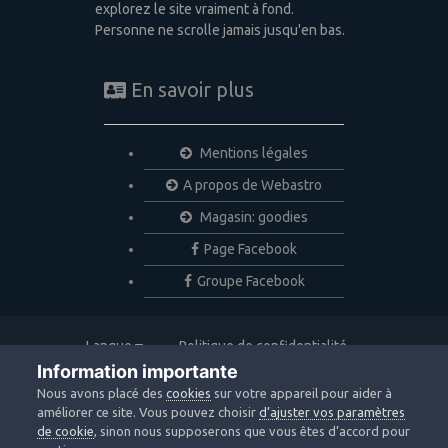
explorez le site vraiment à fond.
Personne ne scrolle jamais jusqu'en bas.
En savoir plus
Mentions légales
A propos de Webastro
Magasin: goodies
Page Facebook
Groupe Facebook
Langue
Politique de confidentialité
Nous contacter
Cookies
Information importante
Copyright © 2020 Webastro
Nous avons placé des
cookies
sur votre appareil pour aider à
Powered by Invision Community
améliorer ce site. Vous pouvez choisir
d’ajuster vos paramètres
de cookie
, sinon nous supposerons que vous êtes d’accord pour