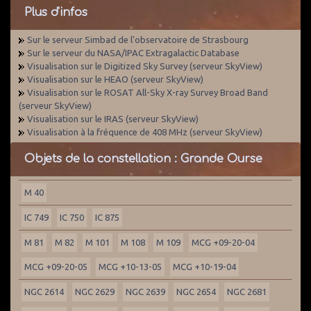
Plus d'infos
Sur le serveur Simbad de l'observatoire de Strasbourg
Sur le serveur du NASA/IPAC Extragalactic Database
Visualisation sur le Digitized Sky Survey (serveur SkyView)
Visualisation sur le HEAO (serveur SkyView)
Visualisation sur le ROSAT All-Sky X-ray Survey Broad Band
(serveur SkyView)
Visualisation sur le IRAS (serveur SkyView)
Visualisation à la fréquence de 408 MHz (serveur SkyView)
Objets de la constellation : Grande Ourse
M 40
IC 749
IC 750
IC 875
M 81
M 82
M 101
M 108
M 109
MCG +09-20-04
MCG +09-20-05
MCG +10-13-05
MCG +10-19-04
NGC 2614
NGC 2629
NGC 2639
NGC 2654
NGC 2681