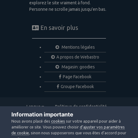
explorez le site vraiment à fond.
Personne ne scrolle jamais jusqu'en bas.
En savoir plus
Mentions légales
A propos de Webastro
Magasin: goodies
Page Facebook
Groupe Facebook
Langue
Politique de confidentialité
Nous contacter
Cookies
Information importante
Copyright © 2020 Webastro
Nous avons placé des
cookies
sur votre appareil pour aider à
Powered by Invision Community
améliorer ce site. Vous pouvez choisir
d’ajuster vos paramètres
de cookie
, sinon nous supposerons que vous êtes d’accord pour