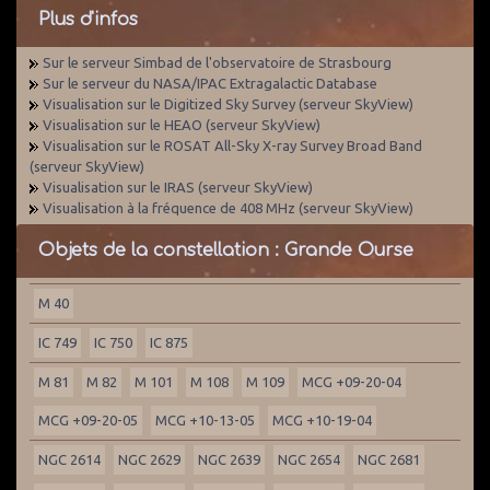
Plus d'infos
Sur le serveur Simbad de l'observatoire de Strasbourg
Sur le serveur du NASA/IPAC Extragalactic Database
Visualisation sur le Digitized Sky Survey (serveur SkyView)
Visualisation sur le HEAO (serveur SkyView)
Visualisation sur le ROSAT All-Sky X-ray Survey Broad Band
(serveur SkyView)
Visualisation sur le IRAS (serveur SkyView)
Visualisation à la fréquence de 408 MHz (serveur SkyView)
Objets de la constellation : Grande Ourse
M 40
IC 749
IC 750
IC 875
M 81
M 82
M 101
M 108
M 109
MCG +09-20-04
MCG +09-20-05
MCG +10-13-05
MCG +10-19-04
NGC 2614
NGC 2629
NGC 2639
NGC 2654
NGC 2681