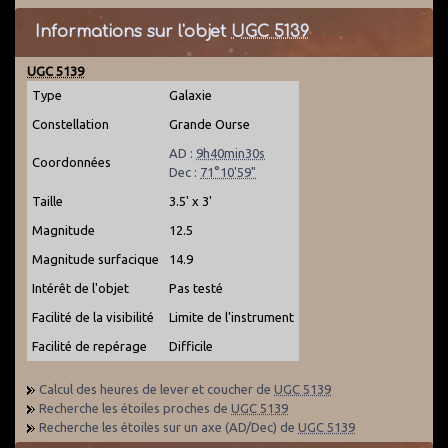
Informations sur l'objet
UGC 5139
UGC 5139
Type
Galaxie
Constellation
Grande Ourse
AD :
9h40min30s
Coordonnées
Dec :
71°10'59"
Taille
3.5' x 3'
Magnitude
12.5
Magnitude surfacique
14.9
Intérêt de l'objet
Pas testé
Facilité de la visibilité
Limite de l'instrument
Facilité de repérage
Difficile
Calcul des heures de lever et coucher de
UGC 5139
Recherche les étoiles proches de
UGC 5139
Recherche les étoiles sur un axe (AD/Dec) de
UGC 5139