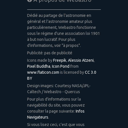
Dédié au partage de l'astronomie en
général et l'astronomie amateur plus
particulièrement, Webastro fonctionne
sous le régime d'une association loi 1901
à but non lucratif. Pour plus
d'informations, voir "à propos".
Publicité: pas de publicité
Icons made by
Freepik
,
Alessio Atzeni
,
Pixel Buddha
,
Icon Pond
from
www.flaticon.com
is licensed by
CC 3.0
BY
Design images: Courtesy NASA/JPL-
Caltech / Webastro - Quercus
Pour plus d'informations sur la
navigabilité du site, vous pouvez
consulter la page suivante:
Infos
Navigateurs
.
Si vous lisez ceci, c'est que vous