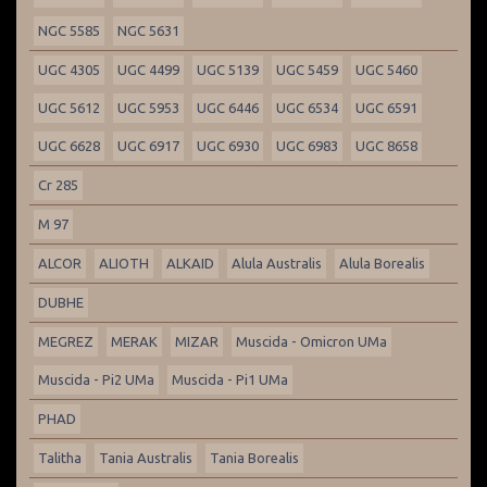
NGC 5585
NGC 5631
UGC 4305
UGC 4499
UGC 5139
UGC 5459
UGC 5460
UGC 5612
UGC 5953
UGC 6446
UGC 6534
UGC 6591
UGC 6628
UGC 6917
UGC 6930
UGC 6983
UGC 8658
Cr 285
M 97
ALCOR
ALIOTH
ALKAID
Alula Australis
Alula Borealis
DUBHE
MEGREZ
MERAK
MIZAR
Muscida - Omicron UMa
Muscida - Pi2 UMa
Muscida - Pi1 UMa
PHAD
Talitha
Tania Australis
Tania Borealis