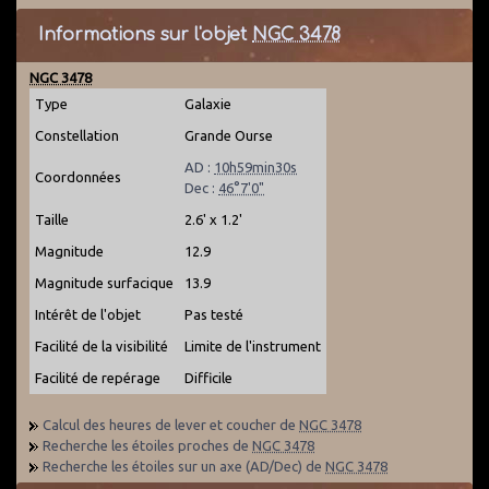
Informations sur l'objet
NGC 3478
NGC 3478
Type
Galaxie
Constellation
Grande Ourse
AD :
10h59min30s
Coordonnées
Dec :
46°7'0"
Taille
2.6' x 1.2'
Magnitude
12.9
Magnitude surfacique
13.9
Intérêt de l'objet
Pas testé
Facilité de la visibilité
Limite de l'instrument
Facilité de repérage
Difficile
Calcul des heures de lever et coucher de
NGC 3478
Recherche les étoiles proches de
NGC 3478
Recherche les étoiles sur un axe (AD/Dec) de
NGC 3478