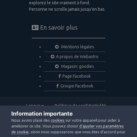
explorez le site vraiment à fond.
Personne ne scrolle jamais jusqu'en bas.
En savoir plus
Mentions légales
A propos de Webastro
Magasin: goodies
Page Facebook
Groupe Facebook
Langue
Politique de confidentialité
Nous contacter
Cookies
Information importante
Copyright © 2020 Webastro
Nous avons placé des
cookies
sur votre appareil pour aider à
Powered by Invision Community
améliorer ce site. Vous pouvez choisir
d’ajuster vos paramètres
de cookie
, sinon nous supposerons que vous êtes d’accord pour