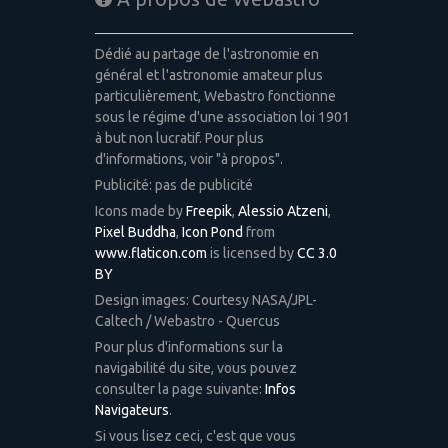
Dédié au partage de l'astronomie en
général et l'astronomie amateur plus
particulièrement, Webastro fonctionne
sous le régime d'une association loi 1901
à but non lucratif. Pour plus
d'informations, voir "à propos".
Publicité: pas de publicité
Icons made by
Freepik
,
Alessio Atzeni
,
Pixel Buddha
,
Icon Pond
from
www.flaticon.com
is licensed by
CC 3.0
BY
Design images: Courtesy NASA/JPL-
Caltech / Webastro - Quercus
Pour plus d'informations sur la
navigabilité du site, vous pouvez
consulter la page suivante:
Infos
Navigateurs
.
Si vous lisez ceci, c'est que vous