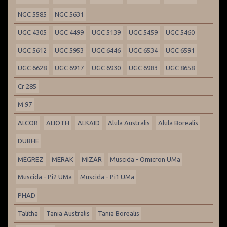
NGC 5585
NGC 5631
UGC 4305
UGC 4499
UGC 5139
UGC 5459
UGC 5460
UGC 5612
UGC 5953
UGC 6446
UGC 6534
UGC 6591
UGC 6628
UGC 6917
UGC 6930
UGC 6983
UGC 8658
Cr 285
M 97
ALCOR
ALIOTH
ALKAID
Alula Australis
Alula Borealis
DUBHE
MEGREZ
MERAK
MIZAR
Muscida - Omicron UMa
Muscida - Pi2 UMa
Muscida - Pi1 UMa
PHAD
Talitha
Tania Australis
Tania Borealis