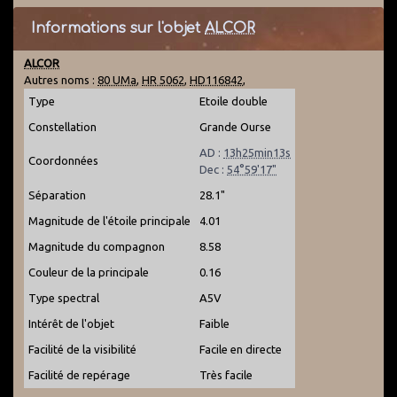
Informations sur l'objet
ALCOR
ALCOR
Autres noms :
80 UMa
,
HR 5062
,
HD116842
,
Type
Etoile double
Constellation
Grande Ourse
AD :
13h25min13s
Coordonnées
Dec :
54°59'17"
Séparation
28.1"
Magnitude de l'étoile principale
4.01
Magnitude du compagnon
8.58
Couleur de la principale
0.16
Type spectral
A5V
Intérêt de l'objet
Faible
Facilité de la visibilité
Facile en directe
Facilité de repérage
Très facile