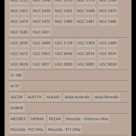
NGC 5322
NGC 5368
NGC 5376
NGC 5379
NGC 5389
NGC 5422
NGC 5430
NGC 5443
NGC 5448
NGC 5473
NGC 5474
NGC 5475
NGC 5480
NGC 5481
NGC 5485
NGC 5585
NGC 5631
UGC 4305
UGC 4499
UGC 5139
UGC 5459
UGC 5460
UGC 5612
UGC 5953
UGC 6446
UGC 6534
UGC 6591
UGC 6628
UGC 6917
UGC 6930
UGC 6983
UGC 8658
Cr 285
M 97
ALCOR
ALIOTH
ALKAID
Alula Australis
Alula Borealis
DUBHE
MEGREZ
MERAK
MIZAR
Muscida - Omicron UMa
Muscida - Pi2 UMa
Muscida - Pi1 UMa