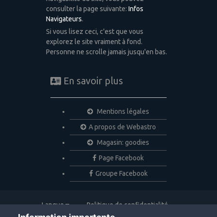
consulter la page suivante:
Infos
Navigateurs
.
Si vous lisez ceci, c'est que vous
explorez le site vraiment à fond.
Personne ne scrolle jamais jusqu'en bas.
En savoir plus
Mentions légales
A propos de Webastro
Magasin: goodies
Page Facebook
Groupe Facebook
Langue
Politique de confidentialité
Nous contacter
Cookies