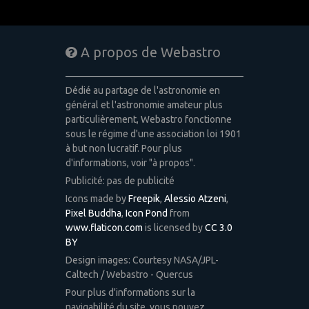
A propos de Webastro
Dédié au partage de l'astronomie en
général et l'astronomie amateur plus
particulièrement, Webastro fonctionne
sous le régime d'une association loi 1901
à but non lucratif. Pour plus
d'informations, voir "à propos".
Publicité: pas de publicité
Icons made by
Freepik
,
Alessio Atzeni
,
Pixel Buddha
,
Icon Pond
from
www.flaticon.com
is licensed by
CC 3.0
BY
Design images: Courtesy NASA/JPL-
Caltech / Webastro - Quercus
Pour plus d'informations sur la
navigabilité du site, vous pouvez