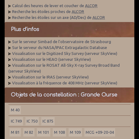
Calcul des heures de lever et coucher de
ALCOR
Recherche les étoiles proches de
ALCOR
Recherche les étoiles sur un axe (AD/Dec) de
ALCOR
Plus d'infos
Sur le serveur Simbad de l'observatoire de Strasbourg
Sur le serveur du NASA/IPAC Extragalactic Database
Visualisation sur le Digitized Sky Survey (serveur SkyView)
Visualisation sur le HEAO (serveur SkyView)
Visualisation sur le ROSAT All-Sky X-ray Survey Broad Band
(serveur SkyView)
Visualisation sur le IRAS (serveur SkyView)
Visualisation à la fréquence de 408 MHz (serveur SkyView)
Objets de la constellation : Grande Ourse
M 40
IC 749
IC 750
IC 875
M 81
M 82
M 101
M 108
M 109
MCG +09-20-04