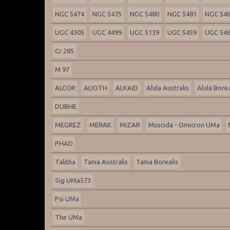
NGC 5474
NGC 5475
NGC 5480
NGC 5481
NGC 54
UGC 4305
UGC 4499
UGC 5139
UGC 5459
UGC 54
Cr 285
M 97
ALCOR
ALIOTH
ALKAID
Alula Australis
Alula Borea
DUBHE
MEGREZ
MERAK
MIZAR
Muscida - Omicron UMa
PHAD
Talitha
Tania Australis
Tania Borealis
Sig UMa573
Psi UMa
The UMa