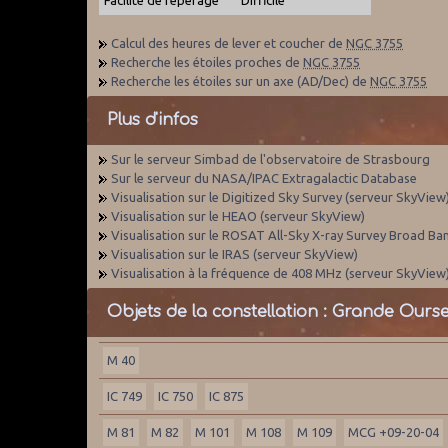
Calcul des heures de lever et coucher de
NGC 3755
Recherche les étoiles proches de
NGC 3755
Recherche les étoiles sur un axe (AD/Dec) de
NGC 3755
Plus d'infos
Sur le serveur Simbad de l'observatoire de Strasbourg
Sur le serveur du NASA/IPAC Extragalactic Database
Visualisation sur le Digitized Sky Survey (serveur SkyView
Visualisation sur le HEAO (serveur SkyView)
Visualisation sur le ROSAT All-Sky X-ray Survey Broad Ba
Visualisation sur le IRAS (serveur SkyView)
Visualisation à la fréquence de 408 MHz (serveur SkyView
Objets de la constellation : Grande Ours
M 40
IC 749
IC 750
IC 875
M 81
M 82
M 101
M 108
M 109
MCG +09-20-04