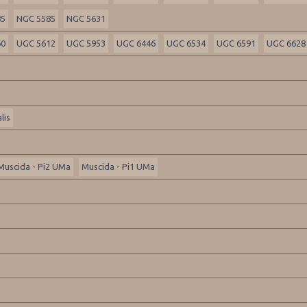
85
NGC 5585
NGC 5631
60
UGC 5612
UGC 5953
UGC 6446
UGC 6534
UGC 6591
UGC 6628
lis
Muscida - Pi2 UMa
Muscida - Pi1 UMa