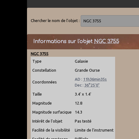
Chercher le nom de l'objet :
Informations sur l'objet
NGC 3755
NGC 3755
Type
Galaxie
Constellation
Grande Ourse
AD :
11h36min35s
Coordonnées
Dec :
36°25'0"
Taille
3.4' x 1.4'
Magnitude
12.8
Magnitude surfacique
14.3
Intérêt de l'objet
Pas testé
Facilité de la visibilité
Limite de l'instrument
Facilité de repérage
Difficile