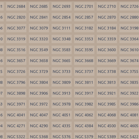
81
NGC 2684
NGC 2685
NGC 2693
NGC 2701
NGC 2710
NGC 2726
16
NGC 2820
NGC 2841
NGC 2854
NGC 2857
NGC 2870
NGC 2880
66
NGC 3077
NGC 3079
NGC 3111
NGC 3182
NGC 3184
NGC 3198
10
NGC 3319
NGC 3320
NGC 3348
NGC 3353
NGC 3359
NGC 3364
88
NGC 3516
NGC 3549
NGC 3583
NGC 3595
NGC 3600
NGC 3610
56
NGC 3657
NGC 3658
NGC 3665
NGC 3668
NGC 3669
NGC 3674
25
NGC 3726
NGC 3729
NGC 3733
NGC 3737
NGC 3738
NGC 3755
88
NGC 3796
NGC 3804
NGC 3809
NGC 3811
NGC 3813
NGC 3835
97
NGC 3898
NGC 3906
NGC 3913
NGC 3917
NGC 3921
NGC 3922
63
NGC 3971
NGC 3972
NGC 3978
NGC 3982
NGC 3985
NGC 3986
36
NGC 4041
NGC 4047
NGC 4051
NGC 4062
NGC 4068
NGC 4081
94
NGC 4271
NGC 4290
NGC 4335
NGC 4384
NGC 4500
NGC 4605
08
NGC 5322
NGC 5368
NGC 5376
NGC 5379
NGC 5389
NGC 5422