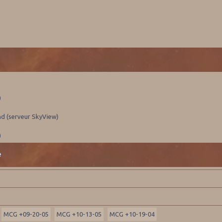
)
nd (serveur SkyView)
)
e
MCG +09-20-05
MCG +10-13-05
MCG +10-19-04