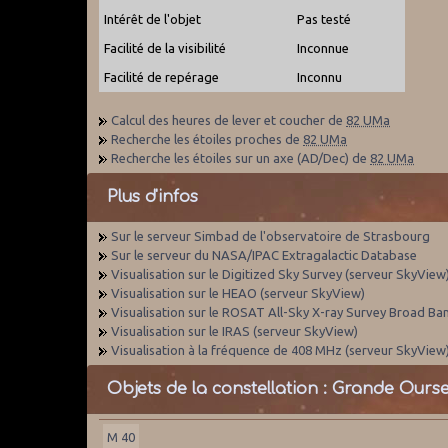
Intérêt de l'objet
Pas testé
Facilité de la visibilité
Inconnue
Facilité de repérage
Inconnu
Calcul des heures de lever et coucher de
82 UMa
Recherche les étoiles proches de
82 UMa
Recherche les étoiles sur un axe (AD/Dec) de
82 UMa
Plus d'infos
Sur le serveur Simbad de l'observatoire de Strasbourg
Sur le serveur du NASA/IPAC Extragalactic Database
Visualisation sur le Digitized Sky Survey (serveur SkyView
Visualisation sur le HEAO (serveur SkyView)
Visualisation sur le ROSAT All-Sky X-ray Survey Broad Ba
Visualisation sur le IRAS (serveur SkyView)
Visualisation à la fréquence de 408 MHz (serveur SkyView
Objets de la constellation : Grande Ours
M 40