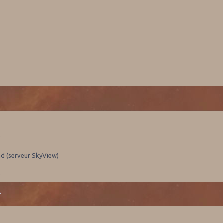
)
nd (serveur SkyView)
)
e