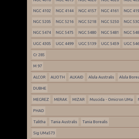
NGC 4102
NGC 4144
NGC 4157
NGC 4161
NGC 41
NGC 5205
NGC 5216
NGC 5218
NGC 5250
NGC 53
NGC 5474
NGC 5475
NGC 5480
NGC 5481
NGC 54
UGC 4305
UGC 4499
UGC 5139
UGC 5459
UGC 54
Cr 285
M 97
ALCOR
ALIOTH
ALKAID
Alula Australis
Alula Borea
DUBHE
MEGREZ
MERAK
MIZAR
Muscida - Omicron UMa
PHAD
Talitha
Tania Australis
Tania Borealis
Sig UMa573