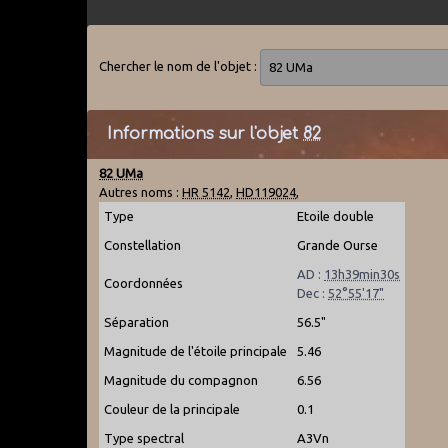
Chercher le nom de l'objet :
Informations sur l'objet
82
82 UMa
Autres noms :
HR 5142
,
HD119024
,
Type
Etoile double
Constellation
Grande Ourse
AD :
13h39min30s
Coordonnées
Dec :
52°55'17"
Séparation
56.5"
Magnitude de l'étoile principale
5.46
Magnitude du compagnon
6.56
Couleur de la principale
0.1
Type spectral
A3Vn