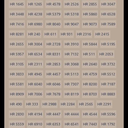
HR 1645
HR 1265
HR 4578
HR 2526
HR 2855
HR 3047
HR 3448
HR 4238
HR 5379
HR 5318
HR 5860
HR 6528
HR 7416
HR 6980
HR 8040
HR 9047
HR 9073
HR 7589
HR 8281
HR 240
HR 611
HR 931
HR 2316
HR 2415
HR 2655
HR 3004
HR 2728
HR 3910
HR 5844
HR 5195
HR 5957
HR 6534
HR 8331
HR 7132
HR 511
HR 2053
HR 3105
HR 2311
HR 2853
HR 3068
HR 2640
HR 3732
HR 3833
HR 4945
HR 4457
HR 5113
HR 4759
HR 5512
HR 5581
HR 6040
HR 6046
HR 7307
HR 8200
HR 7187
HR 8909
HR 7006
HR 7678
HR 8119
HR 8703
HR 8883
HR 490
HR 333
HR 2988
HR 2284
HR 2565
HR 2291
HR 2830
HR 4194
HR 4447
HR 4444
HR 4544
HR 5596
HR 5559
HR 6910
HR 6353
HR 6541
HR 7443
HR 1792