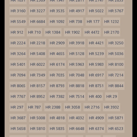
HR 1051
HR 2369
HR 1947
HR 2811
HR 2747
HR 2635
HR 3160
HR 3227
HR 3535
HR 4917
HR 5022
HR 5767
HR 5549
HR 6684
HR 1092
HR 738
HR 177
HR 1232
HR 912
HR 710
HR 1384
HR 1902
HR 4472
HR 2170
HR 2224
HR 2218
HR 2909
HR 3918
HR 4421
HR 3250
HR 3264
HR 5408
HR 4655
HR 5128
HR 5239
HR 5036
HR 5401
HR 6022
HR 6174
HR 5963
HR 5983
HR 8100
HR 7094
HR 7349
HR 7035
HR 7048
HR 6917
HR 7214
HR 8065
HR 8157
HR 8793
HR 8818
HR 8751
HR 8844
HR 7767
HR 8952
HR 7382
HR 7514
HR 400
HR 29
HR 297
HR 787
HR 2388
HR 3058
HR 2716
HR 3932
HR 3687
HR 5008
HR 4818
HR 4032
HR 4909
HR 5871
HR 5658
HR 5810
HR 5835
HR 6648
HR 6374
HR 6523