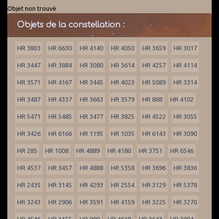
Objet non trouvé
Objets de la constellation :
HR 3803
HR 6630
HR 4140
HR 4050
HR 3659
HR 3017
HR 3447
HR 3884
HR 3080
HR 3614
HR 4257
HR 4114
HR 3571
HR 4167
HR 3445
HR 4023
HR 5089
HR 3314
HR 3487
HR 4337
HR 3663
HR 3579
HR 868
HR 4102
HR 5471
HR 5485
HR 3477
HR 3825
HR 4522
HR 3055
HR 3426
HR 6166
HR 1195
HR 1035
HR 6143
HR 3090
HR 285
HR 1008
HR 4889
HR 4180
HR 3751
HR 6546
HR 4537
HR 3457
HR 4888
HR 5358
HR 3696
HR 3836
HR 2435
HR 3145
HR 4293
HR 2554
HR 3129
HR 5378
HR 3243
HR 2906
HR 3591
HR 4159
HR 3225
HR 3270