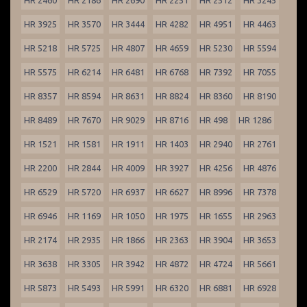
HR 2460
HR 2186
HR 2690
HR 2251
HR 2512
HR 3245
HR 3925
HR 3570
HR 3444
HR 4282
HR 4951
HR 4463
HR 5218
HR 5725
HR 4807
HR 4659
HR 5230
HR 5594
HR 5575
HR 6214
HR 6481
HR 6768
HR 7392
HR 7055
HR 8357
HR 8594
HR 8631
HR 8824
HR 8360
HR 8190
HR 8489
HR 7670
HR 9029
HR 8716
HR 498
HR 1286
HR 1521
HR 1581
HR 1911
HR 1403
HR 2940
HR 2761
HR 2200
HR 2844
HR 4009
HR 3927
HR 4256
HR 4876
HR 6529
HR 5720
HR 6937
HR 6627
HR 8996
HR 7378
HR 6946
HR 1169
HR 1050
HR 1975
HR 1655
HR 2963
HR 2174
HR 2935
HR 1866
HR 2363
HR 3904
HR 3653
HR 3638
HR 3305
HR 3942
HR 4872
HR 4724
HR 5661
HR 5873
HR 5493
HR 5991
HR 6320
HR 6881
HR 6928