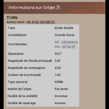
Informations sur l'objet
71
71 UMa
Autres noms :
HR 4726
,
HD108135
,
Type
Etoile double
Constellation
Grande Ourse
AD :
12h25min3s
Coordonnées
Dec :
56°46'39"
Séparation
56.5"
Magnitude de l'étoile principale
5.81
Magnitude du compagnon
6.56
Couleur de la principale
1.62
Type spectral
M3IIIb
Intérêt de l'objet
Pas testé
Facilité de la visibilité
Inconnue
Facilité de repérage
Inconnu