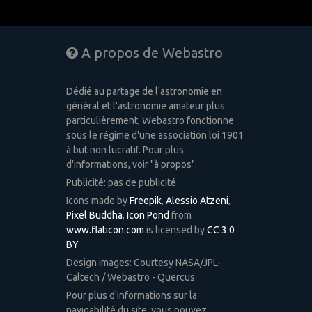
A propos de Webastro
Dédié au partage de l'astronomie en
général et l'astronomie amateur plus
particulièrement, Webastro fonctionne
sous le régime d'une association loi 1901
à but non lucratif. Pour plus
d'informations, voir "à propos".
Publicité: pas de publicité
Icons made by
Freepik
,
Alessio Atzeni
,
Pixel Buddha
,
Icon Pond
from
www.flaticon.com
is licensed by
CC 3.0
BY
Design images: Courtesy NASA/JPL-
Caltech / Webastro - Quercus
Pour plus d'informations sur la
navigabilité du site, vous pouvez