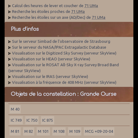
Calcul des heures de lever et coucher de
71 UMa
Recherche les étoiles proches de
71 UMa
Recherche les étoiles sur un axe (AD/Dec) de
71 UMa
Plus d'infos
Sur le serveur Simbad de l'observatoire de Strasbourg
Sur le serveur du NASA/IPAC Extragalactic Database
Visualisation sur le Digitized Sky Survey (serveur SkyView)
Visualisation sur le HEAO (serveur SkyView)
Visualisation sur le ROSAT All-Sky X-ray Survey Broad Band
(serveur SkyView)
Visualisation sur le IRAS (serveur SkyView)
Visualisation à la fréquence de 408 MHz (serveur SkyView)
Objets de la constellation : Grande Ourse
M 40
IC 749
IC 750
IC 875
M 81
M 82
M 101
M 108
M 109
MCG +09-20-04