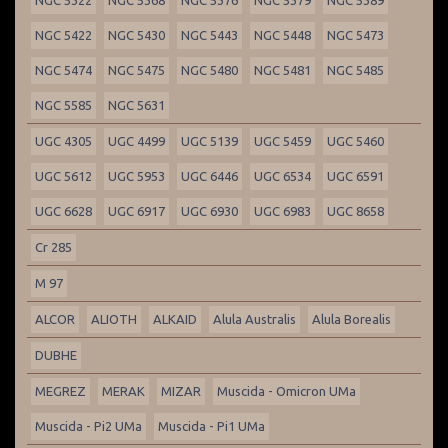
NGC 5322
NGC 5368
NGC 5376
NGC 5379
NGC 5389
NGC 5422
NGC 5430
NGC 5443
NGC 5448
NGC 5473
NGC 5474
NGC 5475
NGC 5480
NGC 5481
NGC 5485
NGC 5585
NGC 5631
UGC 4305
UGC 4499
UGC 5139
UGC 5459
UGC 5460
UGC 5612
UGC 5953
UGC 6446
UGC 6534
UGC 6591
UGC 6628
UGC 6917
UGC 6930
UGC 6983
UGC 8658
Cr 285
M 97
ALCOR
ALIOTH
ALKAID
Alula Australis
Alula Borealis
DUBHE
MEGREZ
MERAK
MIZAR
Muscida - Omicron UMa
Muscida - Pi2 UMa
Muscida - Pi1 UMa