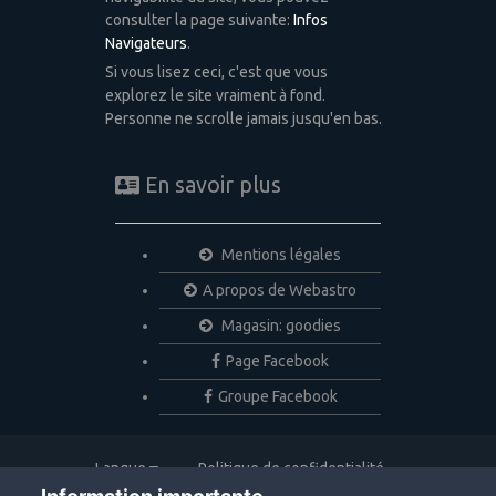
consulter la page suivante:
Infos
Navigateurs
.
Si vous lisez ceci, c'est que vous
explorez le site vraiment à fond.
Personne ne scrolle jamais jusqu'en bas.
En savoir plus
Mentions légales
A propos de Webastro
Magasin: goodies
Page Facebook
Groupe Facebook
Langue
Politique de confidentialité
Nous contacter
Cookies