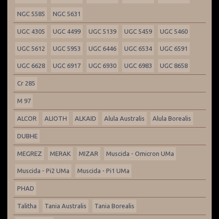
NGC 5585
NGC 5631
UGC 4305
UGC 4499
UGC 5139
UGC 5459
UGC 5460
UGC 5612
UGC 5953
UGC 6446
UGC 6534
UGC 6591
UGC 6628
UGC 6917
UGC 6930
UGC 6983
UGC 8658
Cr 285
M 97
ALCOR
ALIOTH
ALKAID
Alula Australis
Alula Borealis
DUBHE
MEGREZ
MERAK
MIZAR
Muscida - Omicron UMa
Muscida - Pi2 UMa
Muscida - Pi1 UMa
PHAD
Talitha
Tania Australis
Tania Borealis