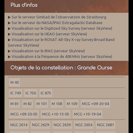
Plus d'infos
Sur le serveur Simbad de l'observatoire de Strasbourg
Sur le serveur du NASA/IPAC Extragalactic Database
Visualisation sur le Digitized Sky Survey (serveur SkyView)
Visualisation sur le HEAO (serveur SkyView)
Visualisation sur le ROSAT All-Sky X-ray Survey Broad Band
(serveur SkyView)
Visualisation sur le IRAS (serveur SkyView)
Visualisation à la fréquence de 408 MHz (serveur SkyView)
Objets de la constellation : Grande Ourse
M 40
IC 749
IC 750
IC 875
M 81
M 82
M 101
M 108
M 109
MCG +09-20-04
MCG +09-20-05
MCG +10-13-05
MCG +10-19-04
NGC 2614
NGC 2629
NGC 2639
NGC 2654
NGC 2681