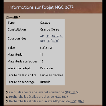
Informations sur l'objet
NGC 3877
NGC 3877
Type
Galaxie
Constellation
Grande Ourse
AD :
11h46min5s
Coordonnées
Dec :
47°30'0"
Taille
5.3' x 1.2'
Magnitude
11
Magnitude surfacique
13
Intérêt de l'objet
Pas testé
Facilité de la visibilité
Faible en décalée
Facilité de repérage
Difficile
Calcul des heures de lever et coucher de
NGC 3877
Recherche les étoiles proches de
NGC 3877
Recherche les étoiles sur un axe (AD/Dec) de
NGC 3877