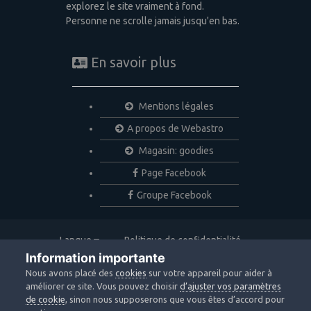
explorez le site vraiment à fond.
Personne ne scrolle jamais jusqu'en bas.
En savoir plus
Mentions légales
A propos de Webastro
Magasin: goodies
Page Facebook
Groupe Facebook
Langue
Politique de confidentialité
Nous contacter
Cookies
Information importante
Copyright © 2020 Webastro
Nous avons placé des
cookies
sur votre appareil pour aider à
Powered by Invision Community
améliorer ce site. Vous pouvez choisir
d’ajuster vos paramètres
de cookie
, sinon nous supposerons que vous êtes d’accord pour