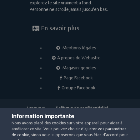
explorez le site vraiment à fond.
Personne ne scrolle jamais jusqu'en bas.
En savoir plus
Mentions légales
A propos de Webastro
Magasin: goodies
Page Facebook
Groupe Facebook
Langue
Politique de confidentialité
Nous contacter
Cookies
Information importante
Copyright © 2020 Webastro
Nous avons placé des
cookies
sur votre appareil pour aider à
Powered by Invision Community
améliorer ce site. Vous pouvez choisir
d’ajuster vos paramètres
de cookie
, sinon nous supposerons que vous êtes d’accord pour