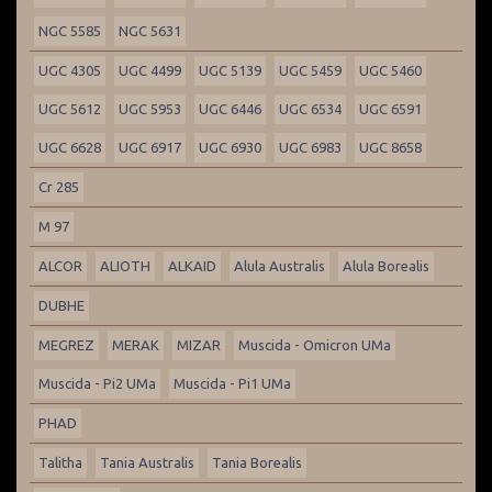
NGC 5585
NGC 5631
UGC 4305
UGC 4499
UGC 5139
UGC 5459
UGC 5460
UGC 5612
UGC 5953
UGC 6446
UGC 6534
UGC 6591
UGC 6628
UGC 6917
UGC 6930
UGC 6983
UGC 8658
Cr 285
M 97
ALCOR
ALIOTH
ALKAID
Alula Australis
Alula Borealis
DUBHE
MEGREZ
MERAK
MIZAR
Muscida - Omicron UMa
Muscida - Pi2 UMa
Muscida - Pi1 UMa
PHAD
Talitha
Tania Australis
Tania Borealis