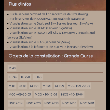
Plus d'infos
Sur le serveur Simbad de l'observatoire de Strasbourg
Sur le serveur du NASA/IPAC Extragalactic Database
Visualisation sur le Digitized Sky Survey (serveur SkyView)
Visualisation sur le HEAO (serveur SkyView)
Visualisation sur le ROSAT All-Sky X-ray Survey Broad Band
(serveur SkyView)
Visualisation sur le IRAS (serveur SkyView)
Visualisation à la fréquence de 408 MHz (serveur SkyView)
Objets de la constellation : Grande Ourse
M 40
IC 749
IC 750
IC 875
M 81
M 82
M 101
M 108
M 109
MCG +09-20-04
MCG +09-20-05
MCG +10-13-05
MCG +10-19-04
NGC 2614
NGC 2629
NGC 2639
NGC 2654
NGC 2681