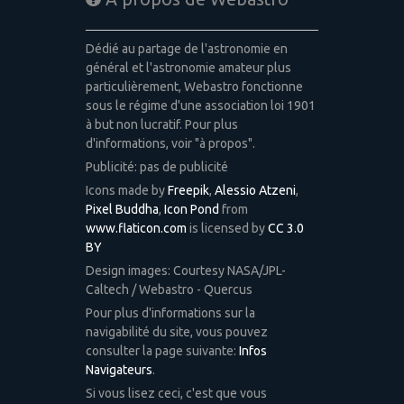
Dédié au partage de l'astronomie en
général et l'astronomie amateur plus
particulièrement, Webastro fonctionne
sous le régime d'une association loi 1901
à but non lucratif. Pour plus
d'informations, voir "à propos".
Publicité: pas de publicité
Icons made by
Freepik
,
Alessio Atzeni
,
Pixel Buddha
,
Icon Pond
from
www.flaticon.com
is licensed by
CC 3.0
BY
Design images: Courtesy NASA/JPL-
Caltech / Webastro - Quercus
Pour plus d'informations sur la
navigabilité du site, vous pouvez
consulter la page suivante:
Infos
Navigateurs
.
Si vous lisez ceci, c'est que vous