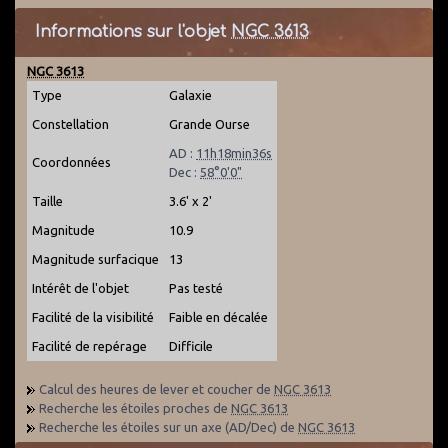
Informations sur l'objet
NGC 3613
NGC 3613
Type
Galaxie
Constellation
Grande Ourse
AD :
11h18min36s
Coordonnées
Dec :
58°0'0"
Taille
3.6' x 2'
Magnitude
10.9
Magnitude surfacique
13
Intérêt de l'objet
Pas testé
Facilité de la visibilité
Faible en décalée
Facilité de repérage
Difficile
Calcul des heures de lever et coucher de
NGC 3613
Recherche les étoiles proches de
NGC 3613
Recherche les étoiles sur un axe (AD/Dec) de
NGC 3613