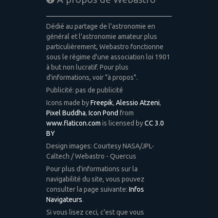
Dédié au partage de l'astronomie en
général et l'astronomie amateur plus
particulièrement, Webastro fonctionne
sous le régime d'une association loi 1901
à but non lucratif. Pour plus
d'informations, voir "à propos".
Publicité: pas de publicité
Icons made by
Freepik
,
Alessio Atzeni
,
Pixel Buddha
,
Icon Pond
from
www.flaticon.com
is licensed by
CC 3.0
BY
Design images: Courtesy NASA/JPL-
Caltech / Webastro - Quercus
Pour plus d'informations sur la
navigabilité du site, vous pouvez
consulter la page suivante:
Infos
Navigateurs
.
Si vous lisez ceci, c'est que vous