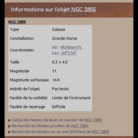
Informations sur l'objet
NGC 2805
NGC 2805
Type
Galaxie
Constellation
Grande Ourse
AD :
9h20min17s
Coordonnées
Dec :
64°5'59"
Taille
6.3' x 4.5'
Magnitude
11
Magnitude surfacique
14.6
Intérêt de l'objet
Pas testé
Facilité de la visibilité
Limite de l'instrument
Facilité de repérage
Difficile
Calcul des heures de lever et coucher de
NGC 2805
Recherche les étoiles proches de
NGC 2805
Recherche les étoiles sur un axe (AD/Dec) de
NGC 2805