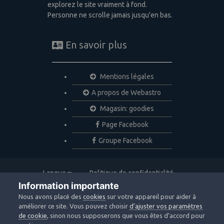
explorez le site vraiment à fond.
Personne ne scrolle jamais jusqu'en bas.
En savoir plus
Mentions légales
A propos de Webastro
Magasin: goodies
Page Facebook
Groupe Facebook
Langue
Politique de confidentialité
Nous contacter
Cookies
Information importante
Copyright © 2020 Webastro
Nous avons placé des
cookies
sur votre appareil pour aider à
Powered by Invision Community
améliorer ce site. Vous pouvez choisir
d’ajuster vos paramètres
de cookie
, sinon nous supposerons que vous êtes d’accord pour