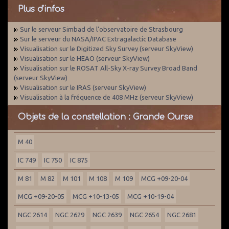
Plus d'infos
Sur le serveur Simbad de l'observatoire de Strasbourg
Sur le serveur du NASA/IPAC Extragalactic Database
Visualisation sur le Digitized Sky Survey (serveur SkyView)
Visualisation sur le HEAO (serveur SkyView)
Visualisation sur le ROSAT All-Sky X-ray Survey Broad Band
(serveur SkyView)
Visualisation sur le IRAS (serveur SkyView)
Visualisation à la fréquence de 408 MHz (serveur SkyView)
Objets de la constellation : Grande Ourse
M 40
IC 749
IC 750
IC 875
M 81
M 82
M 101
M 108
M 109
MCG +09-20-04
MCG +09-20-05
MCG +10-13-05
MCG +10-19-04
NGC 2614
NGC 2629
NGC 2639
NGC 2654
NGC 2681