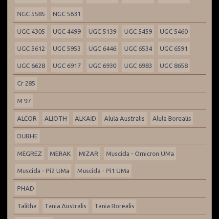
NGC 5585
NGC 5631
UGC 4305
UGC 4499
UGC 5139
UGC 5459
UGC 5460
UGC 5612
UGC 5953
UGC 6446
UGC 6534
UGC 6591
UGC 6628
UGC 6917
UGC 6930
UGC 6983
UGC 8658
Cr 285
M 97
ALCOR
ALIOTH
ALKAID
Alula Australis
Alula Borealis
DUBHE
MEGREZ
MERAK
MIZAR
Muscida - Omicron UMa
Muscida - Pi2 UMa
Muscida - Pi1 UMa
PHAD
Talitha
Tania Australis
Tania Borealis