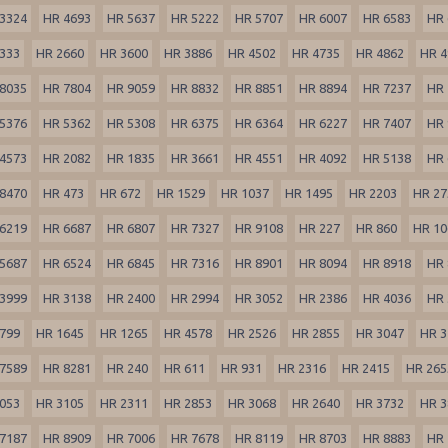
3324
HR 4693
HR 5637
HR 5222
HR 5707
HR 6007
HR 6583
HR 
333
HR 2660
HR 3600
HR 3886
HR 4502
HR 4735
HR 4862
HR 4
8035
HR 7804
HR 9059
HR 8832
HR 8851
HR 8894
HR 7237
HR 
5376
HR 5362
HR 5308
HR 6375
HR 6364
HR 6227
HR 7407
HR 
4573
HR 2082
HR 1835
HR 3661
HR 4551
HR 4092
HR 5138
HR 
8470
HR 473
HR 672
HR 1529
HR 1037
HR 1495
HR 2203
HR 27
6219
HR 6687
HR 6807
HR 7327
HR 9108
HR 227
HR 860
HR 10
5687
HR 6524
HR 6845
HR 7316
HR 8901
HR 8094
HR 8918
HR 
3999
HR 3138
HR 2400
HR 2994
HR 3052
HR 2386
HR 4036
HR 
799
HR 1645
HR 1265
HR 4578
HR 2526
HR 2855
HR 3047
HR 3
7589
HR 8281
HR 240
HR 611
HR 931
HR 2316
HR 2415
HR 265
053
HR 3105
HR 2311
HR 2853
HR 3068
HR 2640
HR 3732
HR 3
7187
HR 8909
HR 7006
HR 7678
HR 8119
HR 8703
HR 8883
HR 