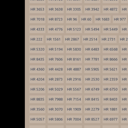
HR 3653
HR 3638
HR 3305
HR 3942
HR 4872
HR 
HR 7018
HR 8723
HR 96
HR 60
HR 1683
HR 977
HR 4333
HR 4776
HR 5123
HR 5494
HR 5449
HR 
HR 222
HR 1561
HR 2867
HR 2514
HR 2731
HR 2
HR 5320
HR 5194
HR 5830
HR 6483
HR 6568
HR 
HR 8435
HR 7606
HR 8161
HR 7781
HR 8666
HR 
HR 4360
HR 4428
HR 4887
HR 5905
HR 5621
HR 
HR 4204
HR 2873
HR 2916
HR 2530
HR 2359
HR 
HR 5206
HR 5029
HR 5567
HR 6749
HR 6750
HR 
HR 8835
HR 7988
HR 7154
HR 8415
HR 8403
HR 
HR 3560
HR 3070
HR 1909
HR 2279
HR 1881
HR 
HR 5057
HR 5806
HR 7004
HR 8527
HR 6977
HR 