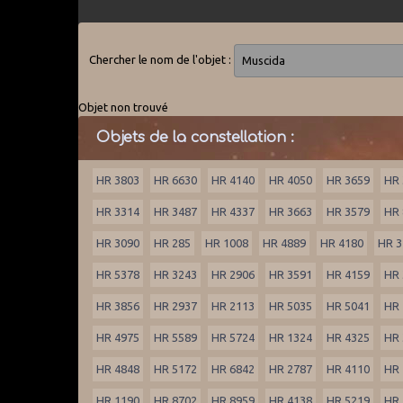
Chercher le nom de l'objet :
Objet non trouvé
Objets de la constellation :
HR 3803
HR 6630
HR 4140
HR 4050
HR 3659
HR 
HR 3314
HR 3487
HR 4337
HR 3663
HR 3579
HR 
HR 3090
HR 285
HR 1008
HR 4889
HR 4180
HR 3
HR 5378
HR 3243
HR 2906
HR 3591
HR 4159
HR 
HR 3856
HR 2937
HR 2113
HR 5035
HR 5041
HR 
HR 4975
HR 5589
HR 5724
HR 1324
HR 4325
HR 
HR 4848
HR 5172
HR 6842
HR 2787
HR 4110
HR 
HR 1190
HR 8702
HR 8959
HR 4138
HR 5219
HR 