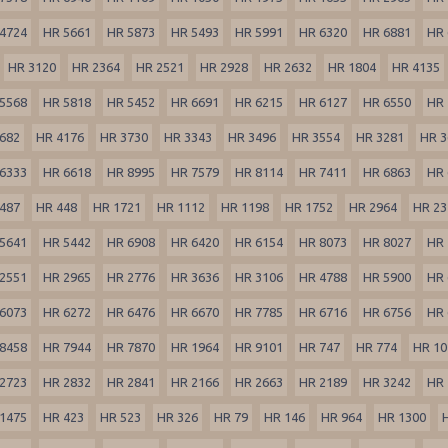
4724
HR 5661
HR 5873
HR 5493
HR 5991
HR 6320
HR 6881
HR 
HR 3120
HR 2364
HR 2521
HR 2928
HR 2632
HR 1804
HR 4135
5568
HR 5818
HR 5452
HR 6691
HR 6215
HR 6127
HR 6550
HR 
682
HR 4176
HR 3730
HR 3343
HR 3496
HR 3554
HR 3281
HR 3
6333
HR 6618
HR 8995
HR 7579
HR 8114
HR 7411
HR 6863
HR 
487
HR 448
HR 1721
HR 1112
HR 1198
HR 1752
HR 2964
HR 23
5641
HR 5442
HR 6908
HR 6420
HR 6154
HR 8073
HR 8027
HR 
2551
HR 2965
HR 2776
HR 3636
HR 3106
HR 4788
HR 5900
HR 
6073
HR 6272
HR 6476
HR 6670
HR 7785
HR 6716
HR 6756
HR 
8458
HR 7944
HR 7870
HR 1964
HR 9101
HR 747
HR 774
HR 10
2723
HR 2832
HR 2841
HR 2166
HR 2663
HR 2189
HR 3242
HR 
1475
HR 423
HR 523
HR 326
HR 79
HR 146
HR 964
HR 1300