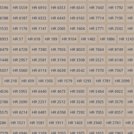
5596
HR 5559
HR 6910
HR 6353
HR 6541
HR 7443
HR 1792
HR 
6188
HR 6187
HR 6325
HR 6443
HR 6162
HR 7714
HR 7195
HR 
1535
HR 1176
HR 1141
HR 2065
HR 1604
HR 2771
HR 2502
HR 
6933
HR 57
HR 618
HR 189
HR 9104
HR 1482
HR 1886
HR 1243
6479
HR 6728
HR 7380
HR 7926
HR 8020
HR 7664
HR 8749
HR 
1448
HR 2957
HR 2581
HR 3194
HR 3308
HR 5521
HR 6140
HR 
5037
HR 5060
HR 6114
HR 6638
HR 6542
HR 7370
HR 7367
HR 
HR 218
HR 439
HR 1305
HR 1579
HR 1293
HR 1781
HR 2099
4536
HR 5955
HR 6440
HR 4673
HR 5692
HR 5464
HR 6922
HR 
2186
HR 2690
HR 2251
HR 2512
HR 3245
HR 3925
HR 3570
HR 
5575
HR 6214
HR 6481
HR 6768
HR 7392
HR 7055
HR 8357
HR 
286
HR 1521
HR 1581
HR 1911
HR 1403
HR 2940
HR 2761
HR 2
7378
HR 6946
HR 1169
HR 1050
HR 1975
HR 1655
HR 2963
HR 