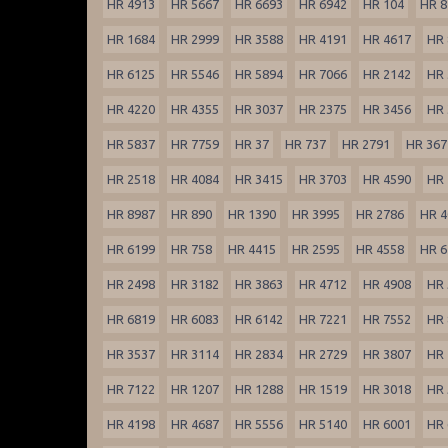
HR 4913
HR 5667
HR 6693
HR 6942
HR 104
HR 8
HR 1684
HR 2999
HR 3588
HR 4191
HR 4617
HR 
HR 6125
HR 5546
HR 5894
HR 7066
HR 2142
HR 
HR 4220
HR 4355
HR 3037
HR 2375
HR 3456
HR 
HR 5837
HR 7759
HR 37
HR 737
HR 2791
HR 367
HR 2518
HR 4084
HR 3415
HR 3703
HR 4590
HR 
HR 8987
HR 890
HR 1390
HR 3995
HR 2786
HR 4
HR 6199
HR 758
HR 4415
HR 2595
HR 4558
HR 6
HR 2498
HR 3182
HR 3863
HR 4712
HR 4908
HR 
HR 6819
HR 6083
HR 6142
HR 7221
HR 7552
HR 
HR 3537
HR 3114
HR 2834
HR 2729
HR 3807
HR 
HR 7122
HR 1207
HR 1288
HR 1519
HR 3018
HR 
HR 4198
HR 4687
HR 5556
HR 5140
HR 6001
HR 