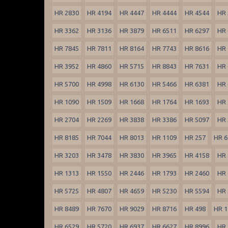
HR 2830
HR 4194
HR 4447
HR 4444
HR 4544
HR 
HR 3362
HR 3136
HR 3879
HR 6511
HR 6297
HR 
HR 7845
HR 7811
HR 8164
HR 7743
HR 8616
HR 
HR 3952
HR 4860
HR 5715
HR 8843
HR 7631
HR 
HR 5700
HR 4998
HR 6130
HR 5466
HR 6381
HR 
HR 1090
HR 1509
HR 1668
HR 1764
HR 1693
HR 
HR 2704
HR 2269
HR 3838
HR 3386
HR 5097
HR 
HR 8185
HR 7044
HR 8013
HR 1109
HR 257
HR 6
HR 3203
HR 3478
HR 3830
HR 3965
HR 4158
HR 
HR 1313
HR 1550
HR 2446
HR 1793
HR 2460
HR 
HR 5725
HR 4807
HR 4659
HR 5230
HR 5594
HR 
HR 8489
HR 7670
HR 9029
HR 8716
HR 498
HR 1
HR 6529
HR 5720
HR 6937
HR 6627
HR 8996
HR 