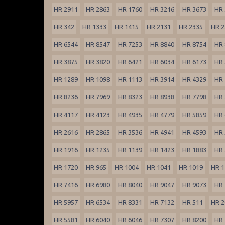
HR 2911
HR 2863
HR 1760
HR 3216
HR 3673
HR 
HR 342
HR 1333
HR 1415
HR 2131
HR 2335
HR 2
HR 6544
HR 8547
HR 7253
HR 8840
HR 8754
HR 
HR 3875
HR 3820
HR 6421
HR 6034
HR 6173
HR 
HR 1289
HR 1098
HR 1113
HR 3914
HR 4329
HR 
HR 8236
HR 7969
HR 8323
HR 8938
HR 7798
HR 
HR 4117
HR 4123
HR 4935
HR 4779
HR 5859
HR 
HR 2616
HR 2865
HR 3536
HR 4941
HR 4593
HR 
HR 1916
HR 1235
HR 1139
HR 1423
HR 1883
HR 
HR 1720
HR 965
HR 1004
HR 1041
HR 1019
HR 1
HR 7416
HR 6980
HR 8040
HR 9047
HR 9073
HR 
HR 5957
HR 6534
HR 8331
HR 7132
HR 511
HR 2
HR 5581
HR 6040
HR 6046
HR 7307
HR 8200
HR 