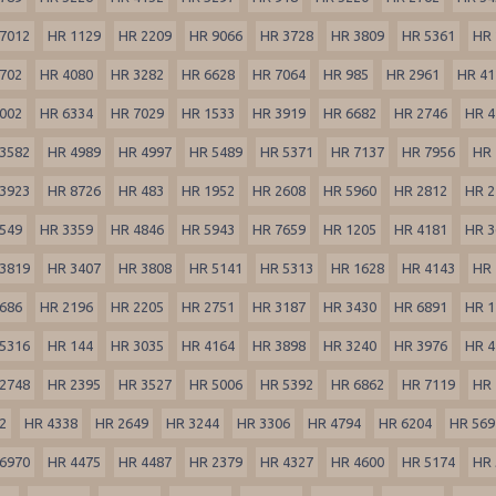
7012
HR 1129
HR 2209
HR 9066
HR 3728
HR 3809
HR 5361
HR 
702
HR 4080
HR 3282
HR 6628
HR 7064
HR 985
HR 2961
HR 41
002
HR 6334
HR 7029
HR 1533
HR 3919
HR 6682
HR 2746
HR 4
3582
HR 4989
HR 4997
HR 5489
HR 5371
HR 7137
HR 7956
HR 
3923
HR 8726
HR 483
HR 1952
HR 2608
HR 5960
HR 2812
HR 2
549
HR 3359
HR 4846
HR 5943
HR 7659
HR 1205
HR 4181
HR 3
3819
HR 3407
HR 3808
HR 5141
HR 5313
HR 1628
HR 4143
HR 
686
HR 2196
HR 2205
HR 2751
HR 3187
HR 3430
HR 6891
HR 1
5316
HR 144
HR 3035
HR 4164
HR 3898
HR 3240
HR 3976
HR 4
2748
HR 2395
HR 3527
HR 5006
HR 5392
HR 6862
HR 7119
HR 
2
HR 4338
HR 2649
HR 3244
HR 3306
HR 4794
HR 6204
HR 569
6970
HR 4475
HR 4487
HR 2379
HR 4327
HR 4600
HR 5174
HR 