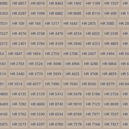
6985
HR 6857
HR 8016
HR 8463
HR 1492
HR 1189
HR 1507
HR 
5450
HR 6287
HR 7498
HR 6882
HR 8685
HR 8110
HR 408
HR 1
7531
HR 109
HR 164
HR 1317
HR 1643
HR 2875
HR 3085
HR 28
1527
HR 4576
HR 4748
HR 4476
HR 4334
HR 6025
HR 5595
HR 
2572
HR 2401
HR 3784
HR 4169
HR 3840
HR 4253
HR 4803
HR 
54
HR 1847
HR 1856
HR 2758
HR 2708
HR 2607
HR 3494
HR 56
163
HR 2703
HR 3326
HR 3698
HR 4906
HR 4280
HR 6804
HR 6
514
HR 3440
HR 3770
HR 3939
HR 4625
HR 4768
HR 4839
HR 5
91
HR 3014
HR 6077
HR 7496
HR 7640
HR 8306
HR 8379
HR 84
4800
HR 6135
HR 5139
HR 5412
HR 5678
HR 5186
HR 5726
HR 
6469
HR 7282
HR 6800
HR 8740
HR 9010
HR 7123
HR 8049
HR 
4165
HR 5762
HR 5590
HR 6594
HR 8769
HR 7971
HR 7507
HR 
5875
HR 5573
HR 6397
HR 6780
HR 7278
HR 7166
HR 7427
HR 