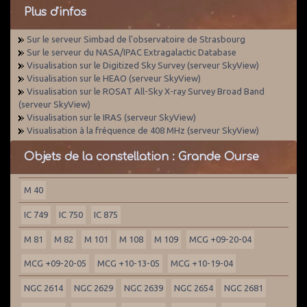
Plus d'infos
Sur le serveur Simbad de l'observatoire de Strasbourg
Sur le serveur du NASA/IPAC Extragalactic Database
Visualisation sur le Digitized Sky Survey (serveur SkyView)
Visualisation sur le HEAO (serveur SkyView)
Visualisation sur le ROSAT All-Sky X-ray Survey Broad Band
(serveur SkyView)
Visualisation sur le IRAS (serveur SkyView)
Visualisation à la fréquence de 408 MHz (serveur SkyView)
Objets de la constellation : Grande Ourse
M 40
IC 749
IC 750
IC 875
M 81
M 82
M 101
M 108
M 109
MCG +09-20-04
MCG +09-20-05
MCG +10-13-05
MCG +10-19-04
NGC 2614
NGC 2629
NGC 2639
NGC 2654
NGC 2681