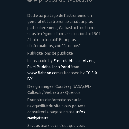
Dédié au partage de l'astronomie en
général et l'astronomie amateur plus
particulièrement, Webastro fonctionne
sous le régime d'une association loi 1901
à but non lucratif. Pour plus
d'informations, voir "à propos".
Publicité: pas de publicité
Icons made by
Freepik
,
Alessio Atzeni
,
Pixel Buddha
,
Icon Pond
from
www.flaticon.com
is licensed by
CC 3.0
BY
Design images: Courtesy NASA/JPL-
Caltech / Webastro - Quercus
Pour plus d'informations sur la
navigabilité du site, vous pouvez
consulter la page suivante:
Infos
Navigateurs
.
Si vous lisez ceci, c'est que vous