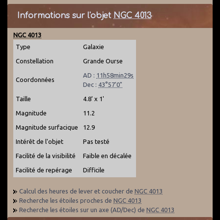
Informations sur l'objet
NGC 4013
NGC 4013
Type
Galaxie
Constellation
Grande Ourse
AD :
11h58min29s
Coordonnées
Dec :
43°57'0"
Taille
4.8' x 1'
Magnitude
11.2
Magnitude surfacique
12.9
Intérêt de l'objet
Pas testé
Facilité de la visibilité
Faible en décalée
Facilité de repérage
Difficile
Calcul des heures de lever et coucher de
NGC 4013
Recherche les étoiles proches de
NGC 4013
Recherche les étoiles sur un axe (AD/Dec) de
NGC 4013