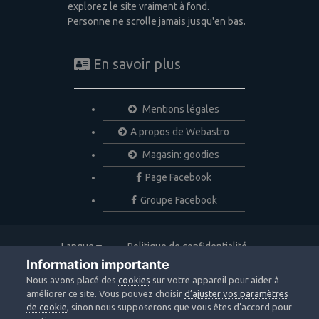
explorez le site vraiment à fond.
Personne ne scrolle jamais jusqu'en bas.
En savoir plus
Mentions légales
A propos de Webastro
Magasin: goodies
Page Facebook
Groupe Facebook
Langue
Politique de confidentialité
Nous contacter
Cookies
Information importante
Copyright © 2020 Webastro
Nous avons placé des
cookies
sur votre appareil pour aider à
Powered by Invision Community
améliorer ce site. Vous pouvez choisir
d’ajuster vos paramètres
de cookie
, sinon nous supposerons que vous êtes d’accord pour