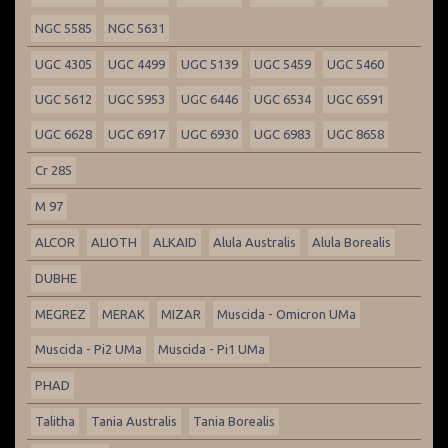
NGC 5585
NGC 5631
UGC 4305
UGC 4499
UGC 5139
UGC 5459
UGC 5460
UGC 5612
UGC 5953
UGC 6446
UGC 6534
UGC 6591
UGC 6628
UGC 6917
UGC 6930
UGC 6983
UGC 8658
Cr 285
M 97
ALCOR
ALIOTH
ALKAID
Alula Australis
Alula Borealis
DUBHE
MEGREZ
MERAK
MIZAR
Muscida - Omicron UMa
Muscida - Pi2 UMa
Muscida - Pi1 UMa
PHAD
Talitha
Tania Australis
Tania Borealis