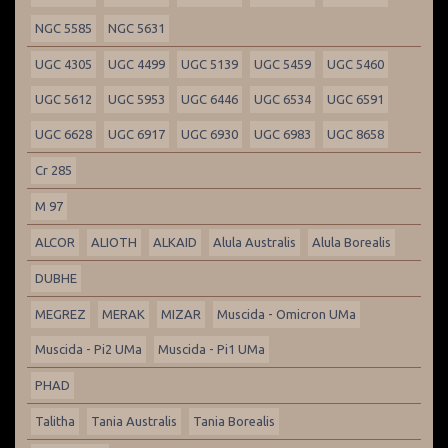
NGC 5585
NGC 5631
UGC 4305
UGC 4499
UGC 5139
UGC 5459
UGC 5460
UGC 5612
UGC 5953
UGC 6446
UGC 6534
UGC 6591
UGC 6628
UGC 6917
UGC 6930
UGC 6983
UGC 8658
Cr 285
M 97
ALCOR
ALIOTH
ALKAID
Alula Australis
Alula Borealis
DUBHE
MEGREZ
MERAK
MIZAR
Muscida - Omicron UMa
Muscida - Pi2 UMa
Muscida - Pi1 UMa
PHAD
Talitha
Tania Australis
Tania Borealis