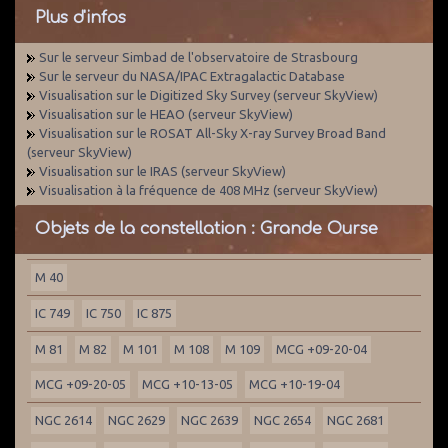
Plus d'infos
Sur le serveur Simbad de l'observatoire de Strasbourg
Sur le serveur du NASA/IPAC Extragalactic Database
Visualisation sur le Digitized Sky Survey (serveur SkyView)
Visualisation sur le HEAO (serveur SkyView)
Visualisation sur le ROSAT All-Sky X-ray Survey Broad Band
(serveur SkyView)
Visualisation sur le IRAS (serveur SkyView)
Visualisation à la fréquence de 408 MHz (serveur SkyView)
Objets de la constellation : Grande Ourse
M 40
IC 749
IC 750
IC 875
M 81
M 82
M 101
M 108
M 109
MCG +09-20-04
MCG +09-20-05
MCG +10-13-05
MCG +10-19-04
NGC 2614
NGC 2629
NGC 2639
NGC 2654
NGC 2681