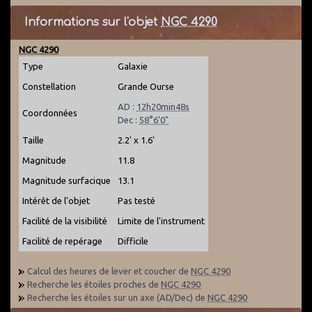
Informations sur l'objet
NGC 4290
NGC 4290
Type
Galaxie
Constellation
Grande Ourse
AD :
12h20min48s
Coordonnées
Dec :
58°6'0"
Taille
2.2' x 1.6'
Magnitude
11.8
Magnitude surfacique
13.1
Intérêt de l'objet
Pas testé
Facilité de la visibilité
Limite de l'instrument
Facilité de repérage
Difficile
Calcul des heures de lever et coucher de
NGC 4290
Recherche les étoiles proches de
NGC 4290
Recherche les étoiles sur un axe (AD/Dec) de
NGC 4290