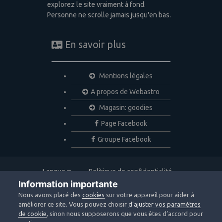
explorez le site vraiment à fond.
Personne ne scrolle jamais jusqu'en bas.
En savoir plus
Mentions légales
A propos de Webastro
Magasin: goodies
Page Facebook
Groupe Facebook
Langue
Politique de confidentialité
Nous contacter
Cookies
Information importante
Copyright © 2020 Webastro
Nous avons placé des
cookies
sur votre appareil pour aider à
Powered by Invision Community
améliorer ce site. Vous pouvez choisir
d’ajuster vos paramètres
de cookie
, sinon nous supposerons que vous êtes d’accord pour