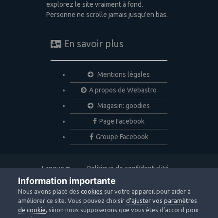
explorez le site vraiment à fond.
Personne ne scrolle jamais jusqu'en bas.
En savoir plus
Mentions légales
A propos de Webastro
Magasin: goodies
Page Facebook
Groupe Facebook
Langue
Politique de confidentialité
Nous contacter
Cookies
Information importante
Copyright © 2020 Webastro
Nous avons placé des
cookies
sur votre appareil pour aider à
Powered by Invision Community
améliorer ce site. Vous pouvez choisir
d’ajuster vos paramètres
de cookie
, sinon nous supposerons que vous êtes d’accord pour