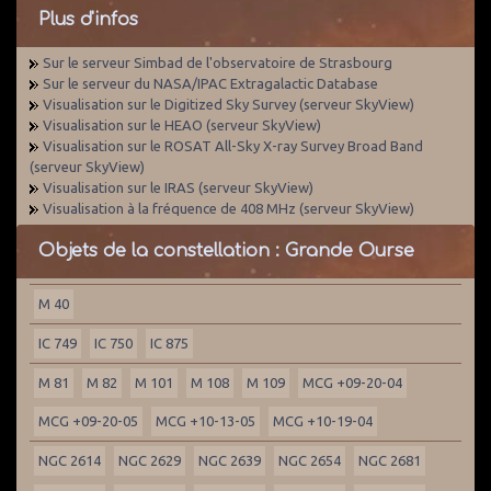
Plus d'infos
Sur le serveur Simbad de l'observatoire de Strasbourg
Sur le serveur du NASA/IPAC Extragalactic Database
Visualisation sur le Digitized Sky Survey (serveur SkyView)
Visualisation sur le HEAO (serveur SkyView)
Visualisation sur le ROSAT All-Sky X-ray Survey Broad Band
(serveur SkyView)
Visualisation sur le IRAS (serveur SkyView)
Visualisation à la fréquence de 408 MHz (serveur SkyView)
Objets de la constellation : Grande Ourse
M 40
IC 749
IC 750
IC 875
M 81
M 82
M 101
M 108
M 109
MCG +09-20-04
MCG +09-20-05
MCG +10-13-05
MCG +10-19-04
NGC 2614
NGC 2629
NGC 2639
NGC 2654
NGC 2681