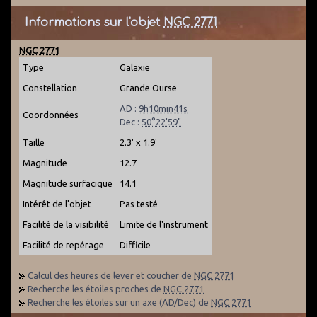
Informations sur l'objet
NGC 2771
NGC 2771
Type
Galaxie
Constellation
Grande Ourse
AD :
9h10min41s
Coordonnées
Dec :
50°22'59"
Taille
2.3' x 1.9'
Magnitude
12.7
Magnitude surfacique
14.1
Intérêt de l'objet
Pas testé
Facilité de la visibilité
Limite de l'instrument
Facilité de repérage
Difficile
Calcul des heures de lever et coucher de
NGC 2771
Recherche les étoiles proches de
NGC 2771
Recherche les étoiles sur un axe (AD/Dec) de
NGC 2771