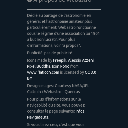
Dédié au partage de l'astronomie en
général et l'astronomie amateur plus
particulièrement, Webastro fonctionne
sous le régime d'une association loi 1901
à but non lucratif. Pour plus
d'informations, voir "à propos".
Publicité: pas de publicité
Icons made by
Freepik
,
Alessio Atzeni
,
Pixel Buddha
,
Icon Pond
from
www.flaticon.com
is licensed by
CC 3.0
BY
Design images: Courtesy NASA/JPL-
Caltech / Webastro - Quercus
Pour plus d'informations sur la
navigabilité du site, vous pouvez
consulter la page suivante:
Infos
Navigateurs
.
Si vous lisez ceci, c'est que vous