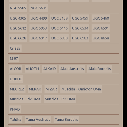
NGC 5585
NGC 5631
UGC 4305
UGC 4499
UGC 5139
UGC 5459
UGC 5460
UGC 5612
UGC 5953
UGC 6446
UGC 6534
UGC 6591
UGC 6628
UGC 6917
UGC 6930
UGC 6983
UGC 8658
Cr 285
M 97
ALCOR
ALIOTH
ALKAID
Alula Australis
Alula Borealis
DUBHE
MEGREZ
MERAK
MIZAR
Muscida - Omicron UMa
Muscida - Pi2 UMa
Muscida - Pi1 UMa
PHAD
Talitha
Tania Australis
Tania Borealis