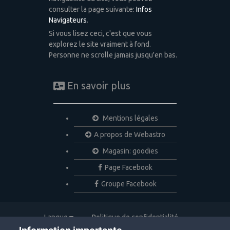
consulter la page suivante:
Infos
Navigateurs
.
Si vous lisez ceci, c'est que vous
explorez le site vraiment à fond.
Personne ne scrolle jamais jusqu'en bas.
En savoir plus
Mentions légales
A propos de Webastro
Magasin: goodies
Page Facebook
Groupe Facebook
Langue
Politique de confidentialité
Nous contacter
Cookies