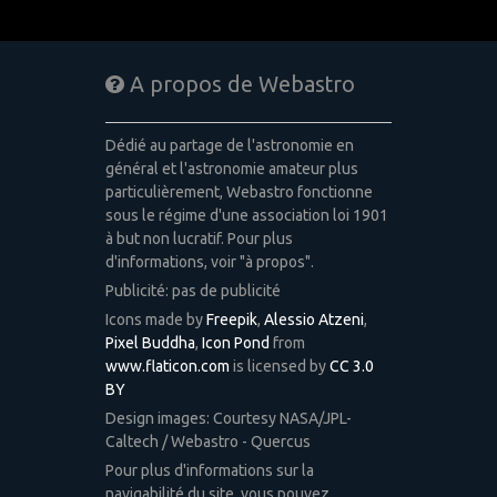
A propos de Webastro
Dédié au partage de l'astronomie en
général et l'astronomie amateur plus
particulièrement, Webastro fonctionne
sous le régime d'une association loi 1901
à but non lucratif. Pour plus
d'informations, voir "à propos".
Publicité: pas de publicité
Icons made by
Freepik
,
Alessio Atzeni
,
Pixel Buddha
,
Icon Pond
from
www.flaticon.com
is licensed by
CC 3.0
BY
Design images: Courtesy NASA/JPL-
Caltech / Webastro - Quercus
Pour plus d'informations sur la
navigabilité du site, vous pouvez