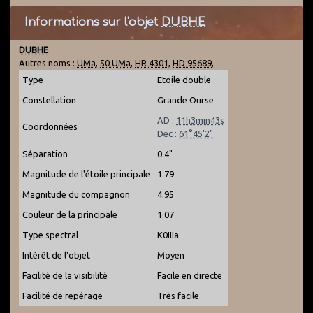
Informations sur l'objet
DUBHE
DUBHE
Autres noms :
UMa
,
50 UMa
,
HR 4301
,
HD 95689
,
Type
Etoile double
Constellation
Grande Ourse
AD :
11h3min43s
Coordonnées
Dec :
61°45'2"
Séparation
0.4"
Magnitude de l'étoile principale
1.79
Magnitude du compagnon
4.95
Couleur de la principale
1.07
Type spectral
K0IIIa
Intérêt de l'objet
Moyen
Facilité de la visibilité
Facile en directe
Facilité de repérage
Très facile