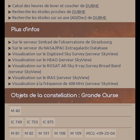
Calcul des heures de lever et coucher de
DUBHE
Recherche les étoiles proches de
DUBHE
Recherche les étoiles sur un axe (AD/Dec) de
DUBHE
Plus d'infos
Sur le serveur Simbad de l'observatoire de Strasbourg
Sur le serveur du NASA/IPAC Extragalactic Database
Visualisation sur le Digitized Sky Survey (serveur SkyView)
Visualisation sur le HEAO (serveur SkyView)
Visualisation sur le ROSAT All-Sky X-ray Survey Broad Band
(serveur SkyView)
Visualisation sur le IRAS (serveur SkyView)
Visualisation à la fréquence de 408 MHz (serveur SkyView)
Objets de la constellation : Grande Ourse
M 40
IC 749
IC 750
IC 875
M 81
M 82
M 101
M 108
M 109
MCG +09-20-04