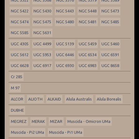
NGC 5322
NGC 5368
NGC 5376
NGC 5379
NGC 5389
NGC 5422
NGC 5430
NGC 5443
NGC 5448
NGC 5473
NGC 5474
NGC 5475
NGC 5480
NGC 5481
NGC 5485
NGC 5585
NGC 5631
UGC 4305
UGC 4499
UGC 5139
UGC 5459
UGC 5460
UGC 5612
UGC 5953
UGC 6446
UGC 6534
UGC 6591
UGC 6628
UGC 6917
UGC 6930
UGC 6983
UGC 8658
Cr 285
M 97
ALCOR
ALIOTH
ALKAID
Alula Australis
Alula Borealis
DUBHE
MEGREZ
MERAK
MIZAR
Muscida - Omicron UMa
Muscida - Pi2 UMa
Muscida - Pi1 UMa