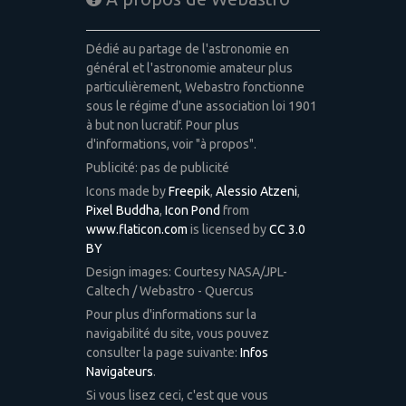
Dédié au partage de l'astronomie en
général et l'astronomie amateur plus
particulièrement, Webastro fonctionne
sous le régime d'une association loi 1901
à but non lucratif. Pour plus
d'informations, voir "à propos".
Publicité: pas de publicité
Icons made by
Freepik
,
Alessio Atzeni
,
Pixel Buddha
,
Icon Pond
from
www.flaticon.com
is licensed by
CC 3.0
BY
Design images: Courtesy NASA/JPL-
Caltech / Webastro - Quercus
Pour plus d'informations sur la
navigabilité du site, vous pouvez
consulter la page suivante:
Infos
Navigateurs
.
Si vous lisez ceci, c'est que vous