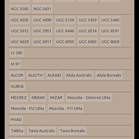
NGC 5585
NGC 5631
UGC 4305
UGC 4499
UGC 5139
UGC 5459
UGC 5460
UGC 5612
UGC 5953
UGC 6446
UGC 6534
UGC 6591
UGC 6628
UGC 6917
UGC 6930
UGC 6983
UGC 8658
Cr 285
M 97
ALCOR
ALIOTH
ALKAID
Alula Australis
Alula Borealis
DUBHE
MEGREZ
MERAK
MIZAR
Muscida - Omicron UMa
Muscida - Pi2 UMa
Muscida - Pi1 UMa
PHAD
Talitha
Tania Australis
Tania Borealis