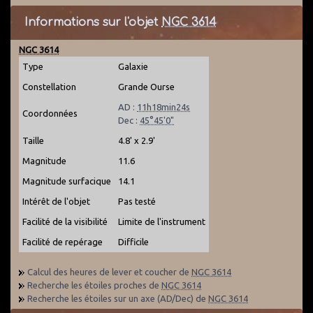
Informations sur l'objet
NGC 3614
NGC 3614
Type
Galaxie
Constellation
Grande Ourse
AD :
11h18min24s
Coordonnées
Dec :
45°45'0"
Taille
4.8' x 2.9'
Magnitude
11.6
Magnitude surfacique
14.1
Intérêt de l'objet
Pas testé
Facilité de la visibilité
Limite de l'instrument
Facilité de repérage
Difficile
Calcul des heures de lever et coucher de
NGC 3614
Recherche les étoiles proches de
NGC 3614
Recherche les étoiles sur un axe (AD/Dec) de
NGC 3614