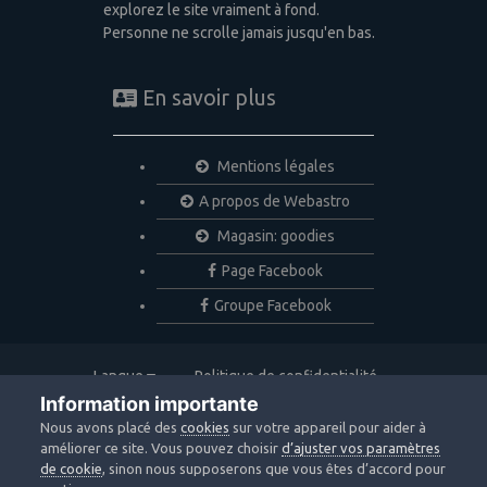
explorez le site vraiment à fond.
Personne ne scrolle jamais jusqu'en bas.
En savoir plus
Mentions légales
A propos de Webastro
Magasin: goodies
Page Facebook
Groupe Facebook
Langue
Politique de confidentialité
Nous contacter
Cookies
Information importante
Copyright © 2020 Webastro
Nous avons placé des
cookies
sur votre appareil pour aider à
Powered by Invision Community
améliorer ce site. Vous pouvez choisir
d’ajuster vos paramètres
de cookie
, sinon nous supposerons que vous êtes d’accord pour