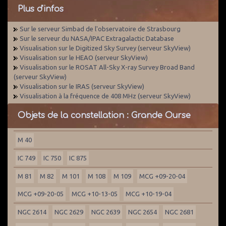
Plus d'infos
Sur le serveur Simbad de l'observatoire de Strasbourg
Sur le serveur du NASA/IPAC Extragalactic Database
Visualisation sur le Digitized Sky Survey (serveur SkyView)
Visualisation sur le HEAO (serveur SkyView)
Visualisation sur le ROSAT All-Sky X-ray Survey Broad Band
(serveur SkyView)
Visualisation sur le IRAS (serveur SkyView)
Visualisation à la fréquence de 408 MHz (serveur SkyView)
Objets de la constellation : Grande Ourse
M 40
IC 749
IC 750
IC 875
M 81
M 82
M 101
M 108
M 109
MCG +09-20-04
MCG +09-20-05
MCG +10-13-05
MCG +10-19-04
NGC 2614
NGC 2629
NGC 2639
NGC 2654
NGC 2681