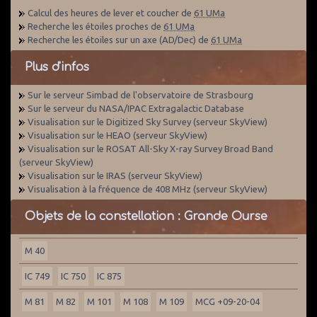
Calcul des heures de lever et coucher de
61 UMa
Recherche les étoiles proches de
61 UMa
Recherche les étoiles sur un axe (AD/Dec) de
61 UMa
Plus d'infos
Sur le serveur Simbad de l'observatoire de Strasbourg
Sur le serveur du NASA/IPAC Extragalactic Database
Visualisation sur le Digitized Sky Survey (serveur SkyView)
Visualisation sur le HEAO (serveur SkyView)
Visualisation sur le ROSAT All-Sky X-ray Survey Broad Band
(serveur SkyView)
Visualisation sur le IRAS (serveur SkyView)
Visualisation à la fréquence de 408 MHz (serveur SkyView)
Objets de la constellation : Grande Ourse
M 40
IC 749
IC 750
IC 875
M 81
M 82
M 101
M 108
M 109
MCG +09-20-04