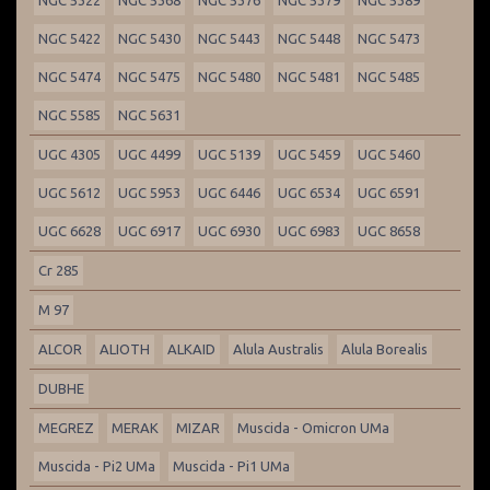
NGC 5322
NGC 5368
NGC 5376
NGC 5379
NGC 5389
NGC 5422
NGC 5430
NGC 5443
NGC 5448
NGC 5473
NGC 5474
NGC 5475
NGC 5480
NGC 5481
NGC 5485
NGC 5585
NGC 5631
UGC 4305
UGC 4499
UGC 5139
UGC 5459
UGC 5460
UGC 5612
UGC 5953
UGC 6446
UGC 6534
UGC 6591
UGC 6628
UGC 6917
UGC 6930
UGC 6983
UGC 8658
Cr 285
M 97
ALCOR
ALIOTH
ALKAID
Alula Australis
Alula Borealis
DUBHE
MEGREZ
MERAK
MIZAR
Muscida - Omicron UMa
Muscida - Pi2 UMa
Muscida - Pi1 UMa