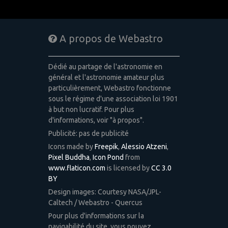
A propos de Webastro
Dédié au partage de l'astronomie en
général et l'astronomie amateur plus
particulièrement, Webastro fonctionne
sous le régime d'une association loi 1901
à but non lucratif. Pour plus
d'informations, voir "à propos".
Publicité: pas de publicité
Icons made by
Freepik
,
Alessio Atzeni
,
Pixel Buddha
,
Icon Pond
from
www.flaticon.com
is licensed by
CC 3.0
BY
Design images: Courtesy NASA/JPL-
Caltech / Webastro - Quercus
Pour plus d'informations sur la
navigabilité du site, vous pouvez