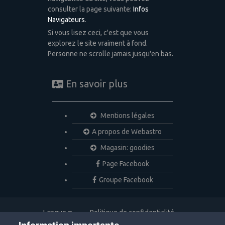
consulter la page suivante:
Infos
Navigateurs
.
Si vous lisez ceci, c'est que vous
explorez le site vraiment à fond.
Personne ne scrolle jamais jusqu'en bas.
En savoir plus
Mentions légales
A propos de Webastro
Magasin: goodies
Page Facebook
Groupe Facebook
Langue
Politique de confidentialité
Nous contacter
Cookies