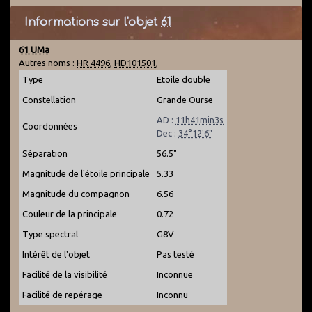
Informations sur l'objet
61
61 UMa
Autres noms :
HR 4496
,
HD101501
,
Type
Etoile double
Constellation
Grande Ourse
AD :
11h41min3s
Coordonnées
Dec :
34°12'6"
Séparation
56.5"
Magnitude de l'étoile principale
5.33
Magnitude du compagnon
6.56
Couleur de la principale
0.72
Type spectral
G8V
Intérêt de l'objet
Pas testé
Facilité de la visibilité
Inconnue
Facilité de repérage
Inconnu