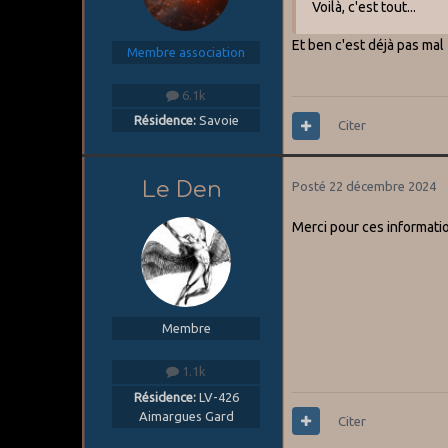
Voilà, c'est tout...
Et ben c'est déjà pas mal
Membre association
6.1k
Résidence:
Savoie
Citer
Le Den
Posté
22 décembre 2024
Merci pour ces informatio
Membre
1.1k
Résidence:
LV-426
Aimargues Gard
Citer