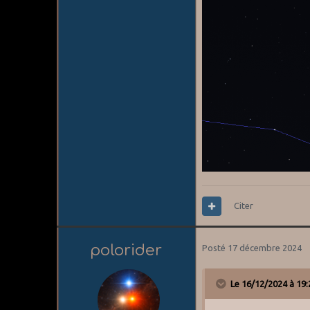
Citer
polorider
Posté
17 décembre 2024
Le 16/12/2024 à 19: