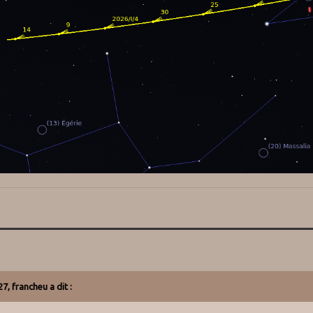
27,
francheu
a dit :