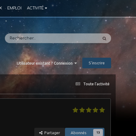
X
EMPLOI
ACTIVITÉ
S’inscrire
Utilisateur existant ? Connexion
Toute l’activité
Partager
Abonnés
13