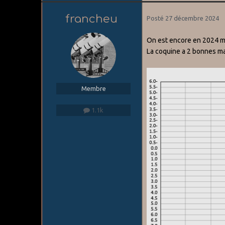
francheu
Posté
27 décembre 2024
On est encore en 2024 mai
La coquine a 2 bonnes ma
Membre
1.1k