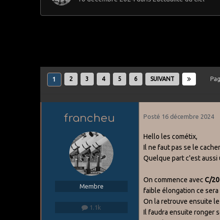
2
3
4
5
6
SUIVANT
Pag
1
francheu
Posté
16 décembre 2024
Hello les cométix,
Il ne faut pas se le cach
Quelque part c'est aussi 
On commence avec
C/20
Membre
faible élongation ce sera 
On la retrouve ensuite le
1.1k
Il faudra ensuite ronger s