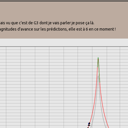
s vu que c'est de G3 dont je vais parler je pose ça là.
gnitudes d'avance sur les prédictions, elle est à 6 en ce moment !