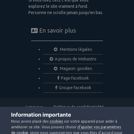
Si vous lisez ceci, c'est que vous
explorez le site vraiment à fond.
Personne ne scrolle jamais jusqu'en bas.
En savoir plus
Mentions légales
A propos de Webastro
Magasin: goodies
Page Facebook
Groupe Facebook
Langue
Politique de confidentialité
Nous contacter
Cookies
Information importante
Copyright © 2020 Webastro
Nous avons placé des
cookies
sur votre appareil pour aider à
Powered by Invision Community
améliorer ce site. Vous pouvez choisir
d’ajuster vos paramètres
de cookie
, sinon nous supposerons que vous êtes d’accord pour