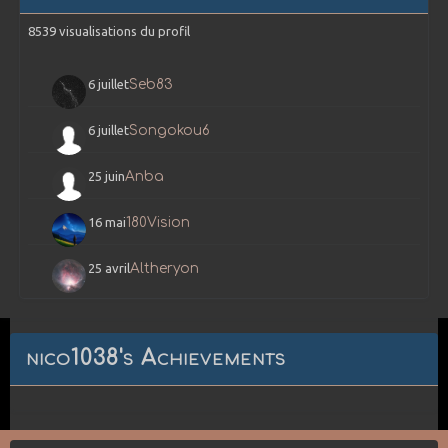
8539 visualisations du profil
6 juillet
Seb83
6 juillet
Songokou6
25 juin
Anba
16 mai
180Vision
25 avril
Altheryon
nico1038's Achievements