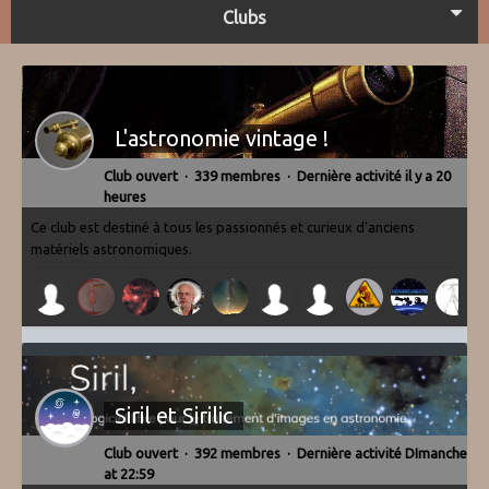
Clubs
L'astronomie vintage !
Club ouvert · 339 membres · Dernière activité
il y a 20
heures
Ce club est destiné à tous les passionnés et curieux d'anciens
matériels astronomiques.
Siril et Sirilic
Club ouvert · 392 membres · Dernière activité
DImanche
at 22:59