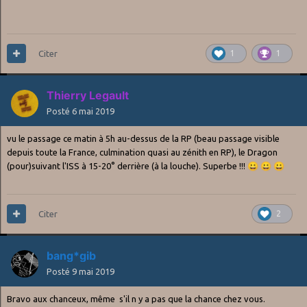
Citer
1
1
Thierry Legault
Posté
6 mai 2019
vu le passage ce matin à 5h au-dessus de la RP (beau passage visible
depuis toute la France, culmination quasi au zénith en RP), le Dragon
(pour)suivant l'ISS à 15-20° derrière (à la louche). Superbe !!!
😀
😀
😀
Citer
2
bang*gib
Posté
9 mai 2019
Bravo aux chanceux, même s'il n y a pas que la chance chez vous.