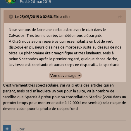
Posté
26 mai 2019
Le 25/05/2019 à 02:30,
Elki
a dit :
Nous venons de faire une sortie astro avec le club dans le
Calvados. Très bonne soirée, la météo nous a épargné.
À 0h56, nous avons repéré ce qui ressemblait à un bolide vert
disloqué en plusieurs dizaines de morceaux juste au dessus de nos
têtes. Le phénomène était magnifique et très lumineux. Mais à
peine 5 secondes après le premier regard, quelque chose cloche,
la vitesse est constante et aucun corps ne disparaît... Le spectacle
dure et l'hypothèse du bolide s'estompe très vite. Ce survol en
Voir davantage
formation serrée mais très allongée (peut-être 2 fois la taille de la
Lyre) avec une dizaine modules à la traine nous intrigue. Certains
C'est vraiment trés spectaculaire, j'ai vu ici et la des articles qui en
courent pour tenter une photo mais entre la qualité des
parlent, mais ceci m'inquiète un peu pour la suite, vu le nombre de
smartphones et les objectifs photo embués, il n'y a rien de bon à
satellite que SpaceX à prévu pour sa constellation Starlink (2200 dans un
espérer. Nous continuons alors à contempler ce spectacle
premier temps pour monter ensuite à 12 000 il me semble) cela risque de
étonnant.
devenir coton pour la photo de ciel profond .
Une fois le phénomène passé, une petite recherche nous révèle ce
que nous venons de voir. Un petit cadeau inattendu venu de
Floride, les 60 premiers satellites de la constellation Starlink lancés
par SpaceX.
Citer