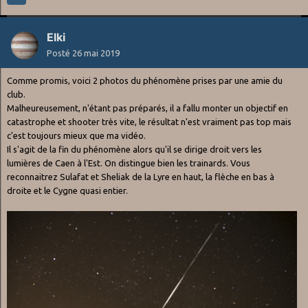
Nous trouvons des informations telles que l'altitude et la vitesse,
ce qui nous permet de calculer l'heure d'un éventuel second
Elki
passage que nous n'avons malheureusement pas eu la chance de
voir.
Posté
26 mai 2019
C'était un superbe spectacle, aussi joli que surprenant. Une belle
conclusion pour cette soirée fort sympathique.
Comme promis, voici 2 photos du phénomène prises par une amie du
club.
En attendant les photos de mes compagnons du club, je vous
Malheureusement, n'étant pas préparés, il a fallu monter un objectif en
mets une petit vidéo plutôt médiocre que j'ai prise au smartphone
catastrophe et shooter très vite, le résultat n'est vraiment pas top mais
:
https://www.youtube.com/watch?v=NKGrAP_AID4
c'est toujours mieux que ma vidéo.
Il s'agit de la fin du phénomène alors qu'il se dirige droit vers les
lumières de Caen à l'Est. On distingue bien les trainards. Vous
reconnaitrez Sulafat et Sheliak de la Lyre en haut, la flèche en bas à
droite et le Cygne quasi entier.