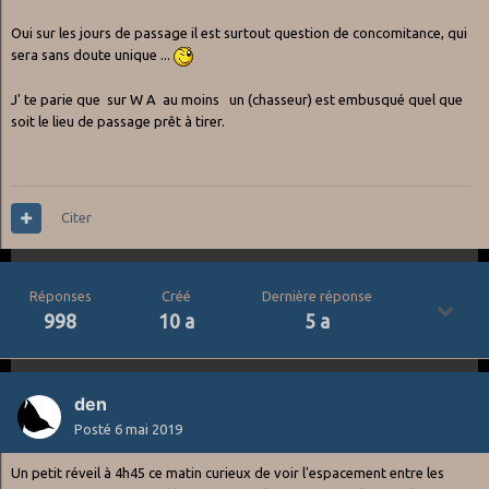
bien groupé, mais on devrait quand même avoir les deux dans le
Oui sur les jours de passage il est surtout question de concomitance, qui
ciel en même temps
sera sans doute unique ...
J' te parie que sur W A au moins un (chasseur) est embusqué quel que
soit le lieu de passage prêt à tirer.
Citer
Réponses
Créé
Dernière réponse
998
10 a
5 a
den
Posté
6 mai 2019
Un petit réveil à 4h45 ce matin curieux de voir l'espacement entre les