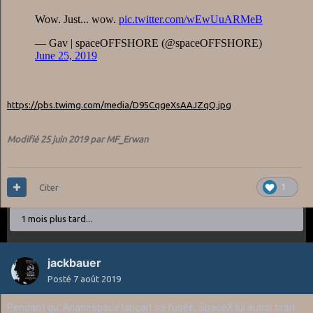
https://pbs.twimg.com/media/D95CqgeXsAAJZqQ.jpg
Modifié
25 juin 2019
par MF_Erwan
Citer
1
1 mois plus tard...
jackbauer
Posté
7 août 2019
Pendant qu' Arianespace lançait sa fusée, SpaceX lui aussi tirait