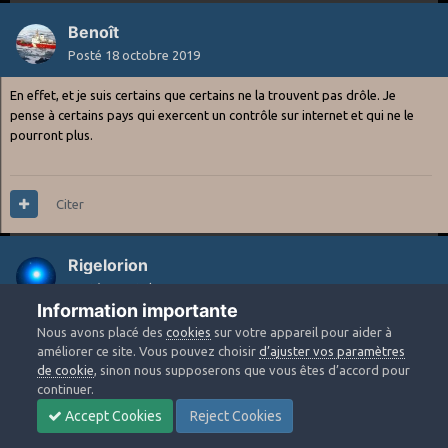
Benoît
Posté
18 octobre 2019
En effet, et je suis certains que certains ne la trouvent pas drôle. Je
pense à certains pays qui exercent un contrôle sur internet et qui ne le
pourront plus.
Citer
Rigelorion
Posté
19 octobre 2019
Information importante
ca va etre une catastrophe pour l astrophoto cette histoire...
Nous avons placé des
cookies
sur votre appareil pour aider à
améliorer ce site. Vous pouvez choisir
d’ajuster vos paramètres
de cookie
, sinon nous supposerons que vous êtes d’accord pour
continuer.
Citer
Accept Cookies
Reject Cookies