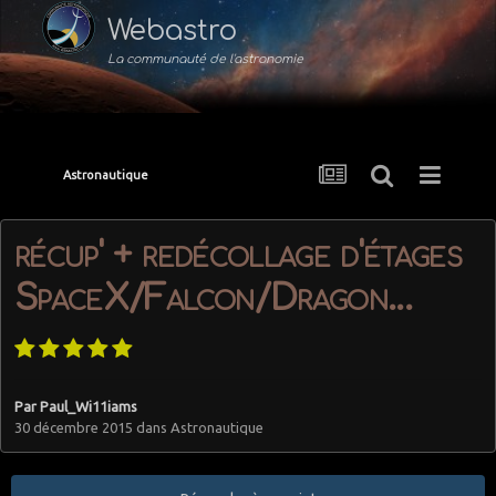
Webastro
La communauté de l'astronomie
Astronautique
récup' + redécollage d'étages
SpaceX/Falcon/Dragon...
Par
Paul_Wi11iams
30 décembre 2015
dans
Astronautique