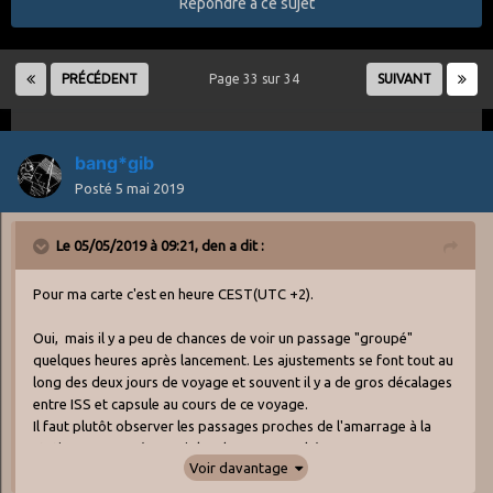
Répondre à ce sujet
PRÉCÉDENT
Page 33 sur 34
SUIVANT
bang*gib
Posté
5 mai 2019
Le 05/05/2019 à 09:21,
den
a dit :
Pour ma carte c'est en heure CEST(UTC +2).
Oui, mais il y a peu de chances de voir un passage "groupé"
quelques heures après lancement. Les ajustements se font tout au
long des deux jours de voyage et souvent il y a de gros décalages
entre ISS et capsule au cours de ce voyage.
Il faut plutôt observer les passages proches de l'amarrage à la
station pour espérer voir les deux rapprochés.
Voir davantage
Le passage de demain matin, 8h avant amarrage donc, est peut
être encore un peu éloigné de l'amarrage pour donner un passage