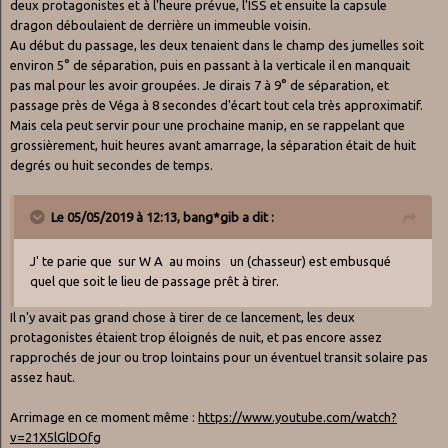
deux protagonistes et à l'heure prévue, l'ISS et ensuite la capsule
dragon déboulaient de derrière un immeuble voisin.
Au début du passage, les deux tenaient dans le champ des jumelles soit
environ 5° de séparation, puis en passant à la verticale il en manquait
pas mal pour les avoir groupées. Je dirais 7 à 9° de séparation, et
passage près de Véga à 8 secondes d'écart tout cela très approximatif.
Mais cela peut servir pour une prochaine manip, en se rappelant que
grossièrement, huit heures avant amarrage, la séparation était de huit
degrés ou huit secondes de temps.
Le 05/05/2019 à 12:13,
bang*gib
a dit :
J' te parie que sur W A au moins un (chasseur) est embusqué
quel que soit le lieu de passage prêt à tirer.
Il n'y avait pas grand chose à tirer de ce lancement, les deux
protagonistes étaient trop éloignés de nuit, et pas encore assez
rapprochés de jour ou trop lointains pour un éventuel transit solaire pas
assez haut.
Arrimage en ce moment même
:
https://www.youtube.com/watch?
v=21X5lGlDOfg