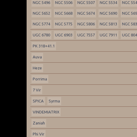
NGC 5496
NGC 5506
NGC 5507
NGC 5534
NGC 55
NGC 5652
NGC 5668
NGC 5674
NGC 5690
NGC 56
NGC 5774
NGC 5775
NGC 5806
NGC 5813
NGC 58
UGC 6780
UGC 6903
UGC 7557
UGC 7911
UGC 80
PK 318+41.1
Auva
Heze
Porrima
7 Vir
SPICA
Syrma
VINDEMIATRIX
Zaniah
Phi Vir