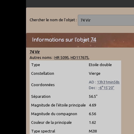
Chercher le nom de l'objet :
Informations sur l'objet
74
74 Vir
Autres noms :
HR 5095
,
HD117675
,
Type
Etoile double
Constellation
Vierge
AD :
13h31min58s
Coordonnées
Dec :
-6°15'20"
Séparation
56.5"
Magnitude de l'étoile principale
4.69
Magnitude du compagnon
6.56
Couleur de la principale
1.62
Type spectral
M2III