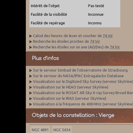
Intérêt de l'objet
Pas testé
Facilité de la visibilité
Inconnue
Facilité de repérage
Inconnu
Calcul des heures de lever et coucher de
74 Vir
Recherche les étoiles proches de
74 Vir
Recherche les étoiles sur un axe (AD/Dec) de
74 Vir
Plus d'infos
Sur le serveur Simbad de l'observatoire de Strasbourg
Sur le serveur du NASA/IPAC Extragalactic Database
Visualisation sur le Digitized Sky Survey (serveur SkyView
Visualisation sur le HEAO (serveur SkyView)
Visualisation sur le ROSAT All-Sky X-ray Survey Broad Ba
Visualisation sur le IRAS (serveur SkyView)
Visualisation à la fréquence de 408 MHz (serveur SkyView
Objets de la constellation : Vierge
NGC 4891
NGC 5634