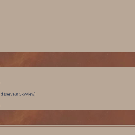
)
nd (serveur SkyView)
)